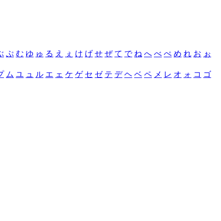
ぶ
ぷ
む
ゆ
ゅ
る
え
ぇ
け
げ
せ
ぜ
て
で
ね
へ
べ
ぺ
め
れ
お
ぉ
プ
ム
ユ
ュ
ル
エ
ェ
ケ
ゲ
セ
ゼ
テ
デ
ヘ
ベ
ペ
メ
レ
オ
ォ
コ
ゴ