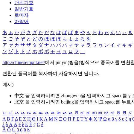
단위기호
일반기호
로마자
아랍어
あ
ぁ
か
が
さ
ざ
た
だ
な
は
ば
ぱ
ま
や
ゃ
ら
わ
ゎ
ん
い
ぃ
き
こ
ご
そ
ぞ
と
ど
の
ほ
ぼ
ぽ
も
よ
ょ
ろ
を
ア
ァ
カ
サ
ザ
タ
ダ
ナ
ハ
バ
パ
マ
ヤ
ャ
ラ
ワ
ヮ
ン
イ
ィ
キ
ギ
ソ
ゾ
ト
ド
ノ
ホ
ボ
ポ
モ
ヨ
ョ
ロ
ヲ
―
http://chineseinput.net/
에서 pinyin(병음)방식으로 중국어를 변환
변환된 중국어를 복사하여 사용하시면 됩니다.
예시)
中文 을 입력하시려면
zhongwen
을 입력하시고 space를
北京 을 입력하시려면
beijing
을 입력하시고 space를 누르
ㅥ
ㅦ
ㅧ
ㅨ
ㅩ
ㅪ
ㅫ
ㅬ
ㅭ
ㅮ
ㅯ
ㅰ
ㅱ
ㅲ
ㅳ
ㅴ
ㅵ
ㅶ
ㅷ
ㅸ
ㅹ
ㅺ
Α
Β
Γ
Δ
Ε
Ζ
Η
Θ
Ι
Κ
Λ
Μ
Ν
Ξ
Ο
Π
Ρ
Σ
Τ
Υ
Φ
Χ
Ψ
Ω
α
β
γ
δ
ε
ζ
η
á
à
Á
À
é
è
É
È
ç
Ç
ê
Ä
Ö
Ü
ä
ö
ü
ß