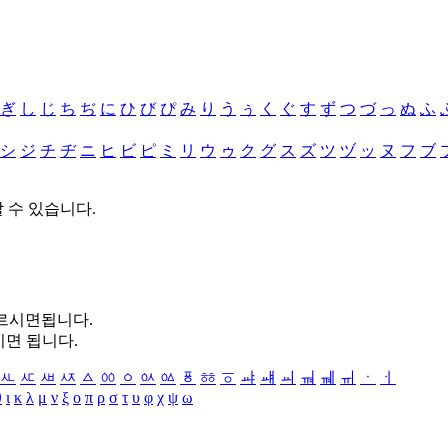
ぎ
し
じ
ち
ぢ
に
ひ
び
ぴ
み
り
う
ぅ
く
ぐ
す
ず
つ
づ
っ
ぬ
ふ
シ
ジ
チ
ヂ
ニ
ヒ
ビ
ピ
ミ
リ
ウ
ゥ
ク
グ
ス
ズ
ツ
ヅ
ッ
ヌ
フ
ブ
할 수 있습니다.
누르시면됩니다.
시면 됩니다.
ㅻ
ㅼ
ㅽ
ㅾ
ㅿ
ㆀ
ㆁ
ㆂ
ㆃ
ㆄ
ㆅ
ㆆ
ㆇ
ㆈ
ㆉ
ㆊ
ㆋ
ㆌ
ㆍ
ㆎ
θ
ι
κ
λ
μ
ν
ξ
ο
π
ρ
σ
τ
υ
φ
χ
ψ
ω