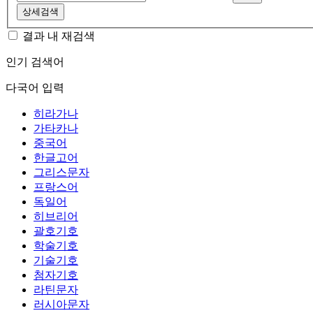
상세검색
결과 내 재검색
인기 검색어
다국어 입력
히라가나
가타카나
중국어
한글고어
그리스문자
프랑스어
독일어
히브리어
괄호기호
학술기호
기술기호
첨자기호
라틴문자
러시아문자