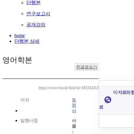
단행본
연구보고서
공개강의
home
단행본 상세
영어학본
한글로보기
https://www.riss.kr/link?id=M5342453
이 자료와 함
저자
동
명
료
사
발행사항
서
울
: