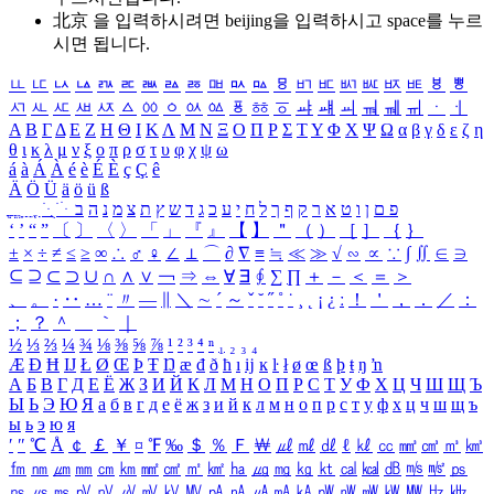
北京 을 입력하시려면
beijing
을 입력하시고 space를 누르
시면 됩니다.
ㅥ
ㅦ
ㅧ
ㅨ
ㅩ
ㅪ
ㅫ
ㅬ
ㅭ
ㅮ
ㅯ
ㅰ
ㅱ
ㅲ
ㅳ
ㅴ
ㅵ
ㅶ
ㅷ
ㅸ
ㅹ
ㅺ
ㅻ
ㅼ
ㅽ
ㅾ
ㅿ
ㆀ
ㆁ
ㆂ
ㆃ
ㆄ
ㆅ
ㆆ
ㆇ
ㆈ
ㆉ
ㆊ
ㆋ
ㆌ
ㆍ
ㆎ
Α
Β
Γ
Δ
Ε
Ζ
Η
Θ
Ι
Κ
Λ
Μ
Ν
Ξ
Ο
Π
Ρ
Σ
Τ
Υ
Φ
Χ
Ψ
Ω
α
β
γ
δ
ε
ζ
η
θ
ι
κ
λ
μ
ν
ξ
ο
π
ρ
σ
τ
υ
φ
χ
ψ
ω
á
à
Á
À
é
è
É
È
ç
Ç
ê
Ä
Ö
Ü
ä
ö
ü
ß
ְ
ֳ
ֲ
ֱ
ָ
ַ
ֵ
ֶ
ִ
ֹ
ּ
ֻ
ׂ
ׁ
ּ
ב
ה
נ
מ
צ
ת
ץ
ש
ד
ג
כ
ע
י
ח
ל
ך
ף
ק
ר
א
ט
ו
ן
ם
פ
‘
’
“
”
〔
〕
〈
〉
「
」
『
』
【
】
＂
（
）
［
］
｛
｝
±
×
÷
≠
≤
≥
∞
∴
♂
♀
∠
⊥
⌒
∂
∇
≡
≒
≪
≫
√
∽
∝
∵
∫
∬
∈
∋
⊆
⊇
⊂
⊃
∪
∩
∧
∨
￢
⇒
⇔
∀
∃
∮
∑
∏
＋
－
＜
＝
＞
、
。
·
‥
…
¨
〃
―
∥
＼
∼
´
～
ˇ
˘
˝
˚
˙
¸
˛
¡
¿
ː
！
＇
，
．
／
：
；
？
＾
＿
｀
｜
½
⅓
⅔
¼
¾
⅛
⅜
⅝
⅞
¹
²
³
⁴
ⁿ
₁
₂
₃
₄
Æ
Ð
Ħ
Ĳ
Ł
Ø
Œ
Þ
Ŧ
Ŋ
æ
đ
ð
ħ
ı
ĳ
ĸ
ŀ
ł
ø
œ
ß
þ
ŧ
ŋ
ŉ
А
Б
В
Г
Д
Е
Ё
Ж
З
И
Й
К
Л
М
Н
О
П
Р
С
Т
У
Ф
Х
Ц
Ч
Ш
Щ
Ъ
Ы
Ь
Э
Ю
Я
а
б
в
г
д
е
ё
ж
з
и
й
к
л
м
н
о
п
р
с
т
у
ф
х
ц
ч
ш
щ
ъ
ы
ь
э
ю
я
′
″
℃
Å
￠
￡
￥
¤
℉
‰
＄
％
Ｆ
￦
㎕
㎖
㎗
ℓ
㎘
㏄
㎣
㎤
㎥
㎦
㎙
㎚
㎛
㎜
㎝
㎞
㎟
㎠
㎡
㎢
㏊
㎍
㎎
㎏
㏏
㎈
㎉
㏈
㎧
㎨
㎰
㎱
㎲
㎳
㎴
㎵
㎶
㎷
㎸
㎹
㎀
㎁
㎂
㎃
㎄
㎺
㎻
㎽
㎾
㎿
㎐
㎑