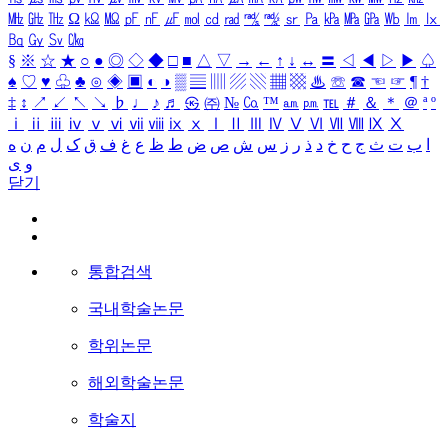
㎒
㎓
㎔
Ω
㏀
㏁
㎊
㎋
㎌
㏖
㏅
㎭
㎮
㎯
㏛
㎩
㎪
㎫
㎬
㏝
㏐
㏓
㏃
㏉
㏜
㏆
§
※
☆
★
○
●
◎
◇
◆
□
■
△
▽
→
←
↑
↓
↔
〓
◁
◀
▷
▶
♤
♠
♡
♥
♧
♣
⊙
◈
▣
◐
◑
▒
▤
▥
▨
▧
▦
▩
♨
☏
☎
☜
☞
¶
†
‡
↕
↗
↙
↖
↘
♭
♩
♪
♬
㉿
㈜
№
㏇
™
㏂
㏘
℡
＃
＆
＊
＠
ª
º
ⅰ
ⅱ
ⅲ
ⅳ
ⅴ
ⅵ
ⅶ
ⅷ
ⅸ
ⅹ
Ⅰ
Ⅱ
Ⅲ
Ⅳ
Ⅴ
Ⅵ
Ⅶ
Ⅷ
Ⅸ
Ⅹ
ا
ب
ت
ث
ج
ح
خ
د
ذ
ر
ز
س
ش
ص
ض
ط
ظ
ع
غ
ف
ق
ک
ل
م
ن
ه
و
ی
닫기
통합검색
국내학술논문
학위논문
해외학술논문
학술지