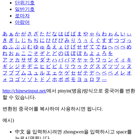
단위기호
일반기호
로마자
아랍어
あ
ぁ
か
が
さ
ざ
た
だ
な
は
ば
ぱ
ま
や
ゃ
ら
わ
ゎ
ん
い
ぃ
き
ぎ
し
じ
ち
ぢ
に
ひ
び
ぴ
み
り
う
ぅ
く
ぐ
す
ず
つ
づ
っ
ぬ
ふ
ぶ
ぷ
む
ゆ
ゅ
る
え
ぇ
け
げ
せ
ぜ
て
で
ね
へ
べ
ぺ
め
れ
お
ぉ
こ
ご
そ
ぞ
と
ど
の
ほ
ぼ
ぽ
も
よ
ょ
ろ
を
ア
ァ
カ
サ
ザ
タ
ダ
ナ
ハ
バ
パ
マ
ヤ
ャ
ラ
ワ
ヮ
ン
イ
ィ
キ
ギ
シ
ジ
チ
ヂ
ニ
ヒ
ビ
ピ
ミ
リ
ウ
ゥ
ク
グ
ス
ズ
ツ
ヅ
ッ
ヌ
フ
ブ
プ
ム
ユ
ュ
ル
エ
ェ
ケ
ゲ
セ
ゼ
テ
デ
ヘ
ベ
ペ
メ
レ
オ
ォ
コ
ゴ
ソ
ゾ
ト
ド
ノ
ホ
ボ
ポ
モ
ヨ
ョ
ロ
ヲ
―
http://chineseinput.net/
에서 pinyin(병음)방식으로 중국어를 변환
할 수 있습니다.
변환된 중국어를 복사하여 사용하시면 됩니다.
예시)
中文 을 입력하시려면
zhongwen
을 입력하시고 space를
누르시면됩니다.