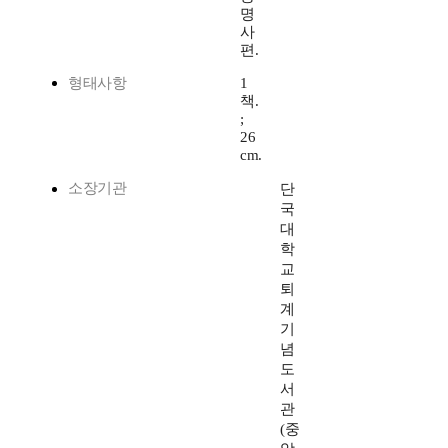
명
사
편.
형태사항
1
책.
;
26
cm.
소장기관
단
국
대
학
교
퇴
계
기
념
도
서
관
(중