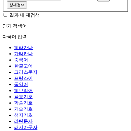
상세검색
결과 내 재검색
인기 검색어
다국어 입력
히라가나
가타카나
중국어
한글고어
그리스문자
프랑스어
독일어
히브리어
괄호기호
학술기호
기술기호
첨자기호
라틴문자
러시아문자