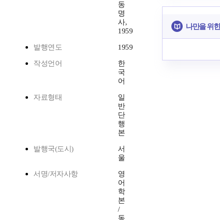
동
명
사,
나만을 위한
1959
발행연도
1959
작성언어
한
국
어
자료형태
일
반
단
행
본
발행국(도시)
서
울
서명/저자사항
영
어
학
본
/
동