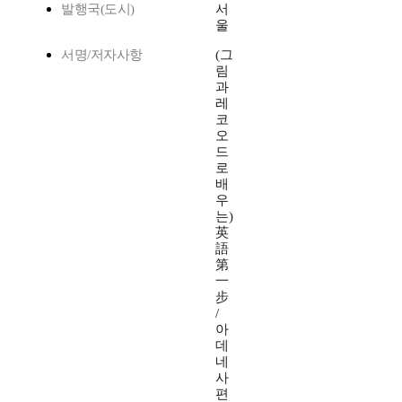
발행국(도시)
서
울
서명/저자사항
(그
림
과
레
코
오
드
로
배
우
는)
英
語
第
一
步
/
아
데
네
사
편