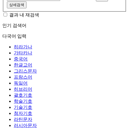
상세검색
결과 내 재검색
인기 검색어
다국어 입력
히라가나
가타카나
중국어
한글고어
그리스문자
프랑스어
독일어
히브리어
괄호기호
학술기호
기술기호
첨자기호
라틴문자
러시아문자