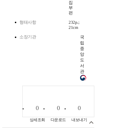
집
부
편
형태사항
232p.;
21cm
소장기관
국
립
중
앙
도
서
관
0
0
0
상세조회
다운로드
내보내기