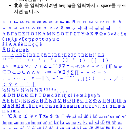
北京 을 입력하시려면
beijing
을 입력하시고 space를 누르
시면 됩니다.
ㅥ
ㅦ
ㅧ
ㅨ
ㅩ
ㅪ
ㅫ
ㅬ
ㅭ
ㅮ
ㅯ
ㅰ
ㅱ
ㅲ
ㅳ
ㅴ
ㅵ
ㅶ
ㅷ
ㅸ
ㅹ
ㅺ
ㅻ
ㅼ
ㅽ
ㅾ
ㅿ
ㆀ
ㆁ
ㆂ
ㆃ
ㆄ
ㆅ
ㆆ
ㆇ
ㆈ
ㆉ
ㆊ
ㆋ
ㆌ
ㆍ
ㆎ
Α
Β
Γ
Δ
Ε
Ζ
Η
Θ
Ι
Κ
Λ
Μ
Ν
Ξ
Ο
Π
Ρ
Σ
Τ
Υ
Φ
Χ
Ψ
Ω
α
β
γ
δ
ε
ζ
η
θ
ι
κ
λ
μ
ν
ξ
ο
π
ρ
σ
τ
υ
φ
χ
ψ
ω
á
à
Á
À
é
è
É
È
ç
Ç
ê
Ä
Ö
Ü
ä
ö
ü
ß
ְ
ֳ
ֲ
ֱ
ָ
ַ
ֵ
ֶ
ִ
ֹ
ּ
ֻ
ׂ
ׁ
ּ
ב
ה
נ
מ
צ
ת
ץ
ש
ד
ג
כ
ע
י
ח
ל
ך
ף
ק
ר
א
ט
ו
ן
ם
פ
‘
’
“
”
〔
〕
〈
〉
「
」
『
』
【
】
＂
（
）
［
］
｛
｝
±
×
÷
≠
≤
≥
∞
∴
♂
♀
∠
⊥
⌒
∂
∇
≡
≒
≪
≫
√
∽
∝
∵
∫
∬
∈
∋
⊆
⊇
⊂
⊃
∪
∩
∧
∨
￢
⇒
⇔
∀
∃
∮
∑
∏
＋
－
＜
＝
＞
、
。
·
‥
…
¨
〃
―
∥
＼
∼
´
～
ˇ
˘
˝
˚
˙
¸
˛
¡
¿
ː
！
＇
，
．
／
：
；
？
＾
＿
｀
｜
½
⅓
⅔
¼
¾
⅛
⅜
⅝
⅞
¹
²
³
⁴
ⁿ
₁
₂
₃
₄
Æ
Ð
Ħ
Ĳ
Ł
Ø
Œ
Þ
Ŧ
Ŋ
æ
đ
ð
ħ
ı
ĳ
ĸ
ŀ
ł
ø
œ
ß
þ
ŧ
ŋ
ŉ
А
Б
В
Г
Д
Е
Ё
Ж
З
И
Й
К
Л
М
Н
О
П
Р
С
Т
У
Ф
Х
Ц
Ч
Ш
Щ
Ъ
Ы
Ь
Э
Ю
Я
а
б
в
г
д
е
ё
ж
з
и
й
к
л
м
н
о
п
р
с
т
у
ф
х
ц
ч
ш
щ
ъ
ы
ь
э
ю
я
′
″
℃
Å
￠
￡
￥
¤
℉
‰
＄
％
Ｆ
￦
㎕
㎖
㎗
ℓ
㎘
㏄
㎣
㎤
㎥
㎦
㎙
㎚
㎛
㎜
㎝
㎞
㎟
㎠
㎡
㎢
㏊
㎍
㎎
㎏
㏏
㎈
㎉
㏈
㎧
㎨
㎰
㎱
㎲
㎳
㎴
㎵
㎶
㎷
㎸
㎹
㎀
㎁
㎂
㎃
㎄
㎺
㎻
㎽
㎾
㎿
㎐
㎑