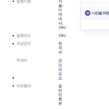
발행사항
서
울:
아
나만을 위한
데
네
사,
1962
발행연도
1962
작성언어
한
국
어
주제어
영
어
제
일
보
자료형태
일
반
단
행
본