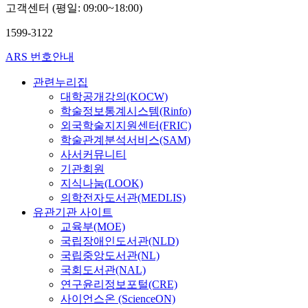
고객센터 (평일: 09:00~18:00)
1599-3122
ARS 번호안내
관련누리집
대학공개강의(KOCW)
학술정보통계시스템(Rinfo)
외국학술지지원센터(FRIC)
학술관계분석서비스(SAM)
사서커뮤니티
기관회원
지식나눔(LOOK)
의학전자도서관(MEDLIS)
유관기관 사이트
교육부(MOE)
국립장애인도서관(NLD)
국립중앙도서관(NL)
국회도서관(NAL)
연구윤리정보포털(CRE)
사이언스온 (ScienceON)