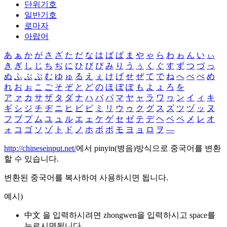
단위기호
일반기호
로마자
아랍어
あ
ぁ
か
が
さ
ざ
た
だ
な
は
ば
ぱ
ま
や
ゃ
ら
わ
ゎ
ん
い
ぃ
き
ぎ
し
じ
ち
ぢ
に
ひ
び
ぴ
み
り
う
ぅ
く
ぐ
す
ず
つ
づ
っ
ぬ
ふ
ぶ
ぷ
む
ゆ
ゅ
る
え
ぇ
け
げ
せ
ぜ
て
で
ね
へ
べ
ぺ
め
れ
お
ぉ
こ
ご
そ
ぞ
と
ど
の
ほ
ぼ
ぽ
も
よ
ょ
ろ
を
ア
ァ
カ
サ
ザ
タ
ダ
ナ
ハ
バ
パ
マ
ヤ
ャ
ラ
ワ
ヮ
ン
イ
ィ
キ
ギ
シ
ジ
チ
ヂ
ニ
ヒ
ビ
ピ
ミ
リ
ウ
ゥ
ク
グ
ス
ズ
ツ
ヅ
ッ
ヌ
フ
ブ
プ
ム
ユ
ュ
ル
エ
ェ
ケ
ゲ
セ
ゼ
テ
デ
ヘ
ベ
ペ
メ
レ
オ
ォ
コ
ゴ
ソ
ゾ
ト
ド
ノ
ホ
ボ
ポ
モ
ヨ
ョ
ロ
ヲ
―
http://chineseinput.net/
에서 pinyin(병음)방식으로 중국어를 변환
할 수 있습니다.
변환된 중국어를 복사하여 사용하시면 됩니다.
예시)
中文 을 입력하시려면
zhongwen
을 입력하시고 space를
누르시면됩니다.