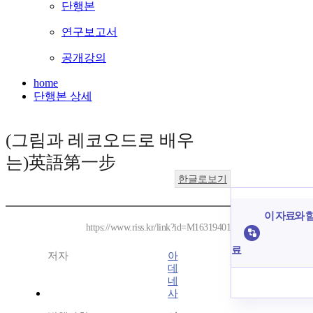
단행본
연구보고서
공개강의
home
단행본 상세
(그림과 레코오드로 배우
는)英語第一步
한글로보기
이 자료와 함
https://www.riss.kr/link?id=M16319401
료
저자
아
데
네
사