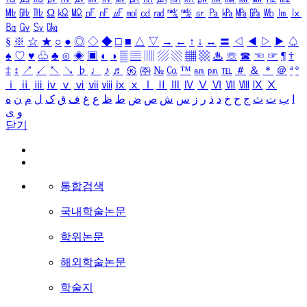
㎒
㎓
㎔
Ω
㏀
㏁
㎊
㎋
㎌
㏖
㏅
㎭
㎮
㎯
㏛
㎩
㎪
㎫
㎬
㏝
㏐
㏓
㏃
㏉
㏜
㏆
§
※
☆
★
○
●
◎
◇
◆
□
■
△
▽
→
←
↑
↓
↔
〓
◁
◀
▷
▶
♤
♠
♡
♥
♧
♣
⊙
◈
▣
◐
◑
▒
▤
▥
▨
▧
▦
▩
♨
☏
☎
☜
☞
¶
†
‡
↕
↗
↙
↖
↘
♭
♩
♪
♬
㉿
㈜
№
㏇
™
㏂
㏘
℡
＃
＆
＊
＠
ª
º
ⅰ
ⅱ
ⅲ
ⅳ
ⅴ
ⅵ
ⅶ
ⅷ
ⅸ
ⅹ
Ⅰ
Ⅱ
Ⅲ
Ⅳ
Ⅴ
Ⅵ
Ⅶ
Ⅷ
Ⅸ
Ⅹ
ا
ب
ت
ث
ج
ح
خ
د
ذ
ر
ز
س
ش
ص
ض
ط
ظ
ع
غ
ف
ق
ک
ل
م
ن
ه
و
ی
닫기
통합검색
국내학술논문
학위논문
해외학술논문
학술지