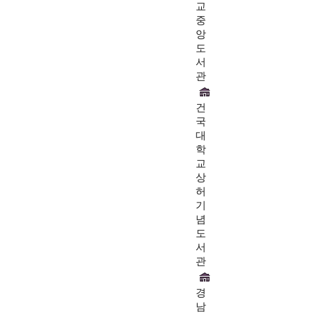
교
중
앙
도
서
관
건
국
대
학
교
상
허
기
념
도
서
관
경
남