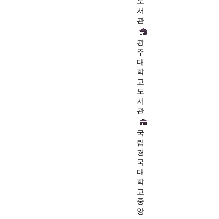
도
서
관
광
주
대
학
교
도
서
관
국
립
경
국
대
학
교
중
앙