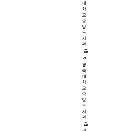
대
학
교
중
앙
도
서
관
경
북
대
학
교
중
앙
도
서
관
경