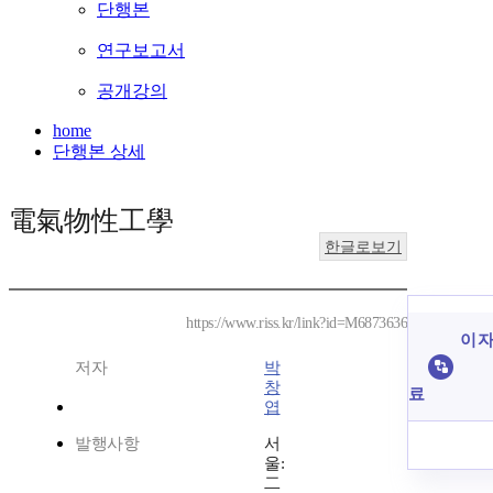
단행본
연구보고서
공개강의
home
단행본 상세
電氣物性工學
한글로보기
https://www.riss.kr/link?id=M6873636
이 자
저자
박
창
료
엽
발행사항
서
울:
二