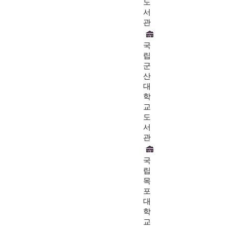
도
서
관
국
립
군
산
대
학
교
도
서
관
국
립
목
포
대
학
교