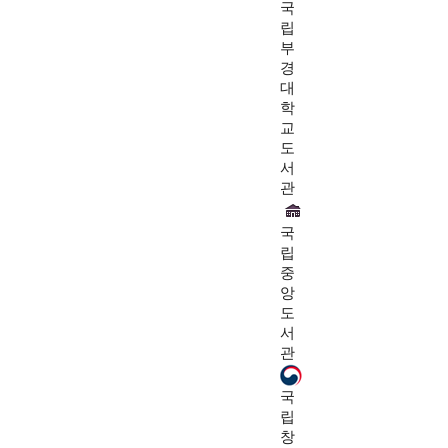
국
립
부
경
대
학
교
도
서
관
국
립
중
앙
도
서
관
국
립
창