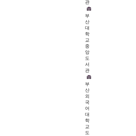
관
부
산
대
학
교
중
앙
도
서
관
부
산
외
국
어
대
학
교
도