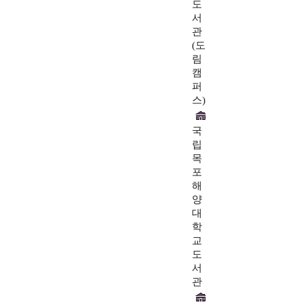
도
서
관
(도
림
캠
퍼
스)
국
립
목
포
해
양
대
학
교
도
서
관