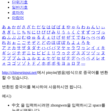
단위기호
일반기호
로마자
아랍어
あ
ぁ
か
が
さ
ざ
た
だ
な
は
ば
ぱ
ま
や
ゃ
ら
わ
ゎ
ん
い
ぃ
き
ぎ
し
じ
ち
ぢ
に
ひ
び
ぴ
み
り
う
ぅ
く
ぐ
す
ず
つ
づ
っ
ぬ
ふ
ぶ
ぷ
む
ゆ
ゅ
る
え
ぇ
け
げ
せ
ぜ
て
で
ね
へ
べ
ぺ
め
れ
お
ぉ
こ
ご
そ
ぞ
と
ど
の
ほ
ぼ
ぽ
も
よ
ょ
ろ
を
ア
ァ
カ
サ
ザ
タ
ダ
ナ
ハ
バ
パ
マ
ヤ
ャ
ラ
ワ
ヮ
ン
イ
ィ
キ
ギ
シ
ジ
チ
ヂ
ニ
ヒ
ビ
ピ
ミ
リ
ウ
ゥ
ク
グ
ス
ズ
ツ
ヅ
ッ
ヌ
フ
ブ
プ
ム
ユ
ュ
ル
エ
ェ
ケ
ゲ
セ
ゼ
テ
デ
ヘ
ベ
ペ
メ
レ
オ
ォ
コ
ゴ
ソ
ゾ
ト
ド
ノ
ホ
ボ
ポ
モ
ヨ
ョ
ロ
ヲ
―
http://chineseinput.net/
에서 pinyin(병음)방식으로 중국어를 변환
할 수 있습니다.
변환된 중국어를 복사하여 사용하시면 됩니다.
예시)
中文 을 입력하시려면
zhongwen
을 입력하시고 space를
누르시면됩니다.