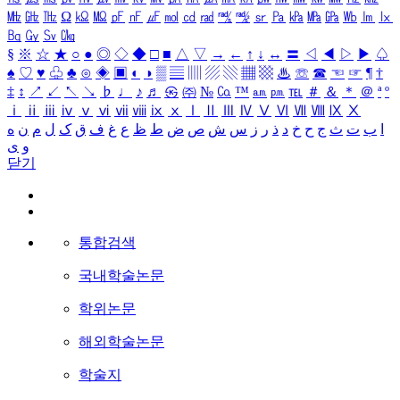
㎒
㎓
㎔
Ω
㏀
㏁
㎊
㎋
㎌
㏖
㏅
㎭
㎮
㎯
㏛
㎩
㎪
㎫
㎬
㏝
㏐
㏓
㏃
㏉
㏜
㏆
§
※
☆
★
○
●
◎
◇
◆
□
■
△
▽
→
←
↑
↓
↔
〓
◁
◀
▷
▶
♤
♠
♡
♥
♧
♣
⊙
◈
▣
◐
◑
▒
▤
▥
▨
▧
▦
▩
♨
☏
☎
☜
☞
¶
†
‡
↕
↗
↙
↖
↘
♭
♩
♪
♬
㉿
㈜
№
㏇
™
㏂
㏘
℡
＃
＆
＊
＠
ª
º
ⅰ
ⅱ
ⅲ
ⅳ
ⅴ
ⅵ
ⅶ
ⅷ
ⅸ
ⅹ
Ⅰ
Ⅱ
Ⅲ
Ⅳ
Ⅴ
Ⅵ
Ⅶ
Ⅷ
Ⅸ
Ⅹ
ا
ب
ت
ث
ج
ح
خ
د
ذ
ر
ز
س
ش
ص
ض
ط
ظ
ع
غ
ف
ق
ک
ل
م
ن
ه
و
ی
닫기
통합검색
국내학술논문
학위논문
해외학술논문
학술지