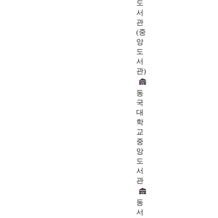
도
서
관
(중
앙
도
서
관)
동
국
대
학
교
중
앙
도
서
관
동
서