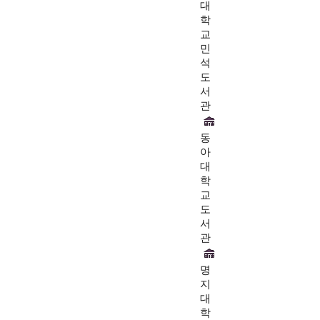
대
학
교
민
석
도
서
관
동
아
대
학
교
도
서
관
명
지
대
학