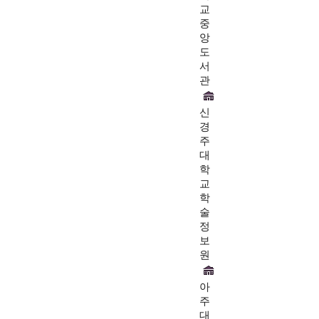
교
중
앙
도
서
관
신
경
주
대
학
교
학
술
정
보
원
아
주
대