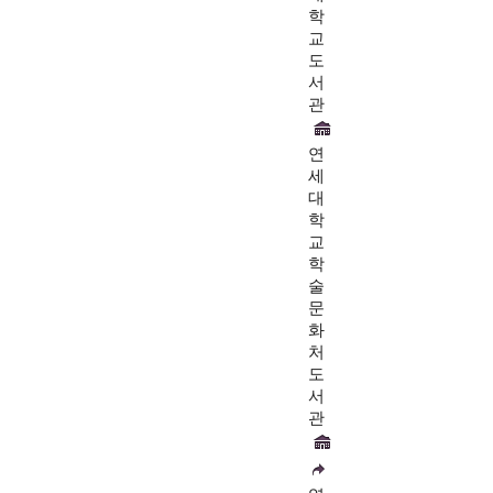
학
교
도
서
관
연
세
대
학
교
학
술
문
화
처
도
서
관