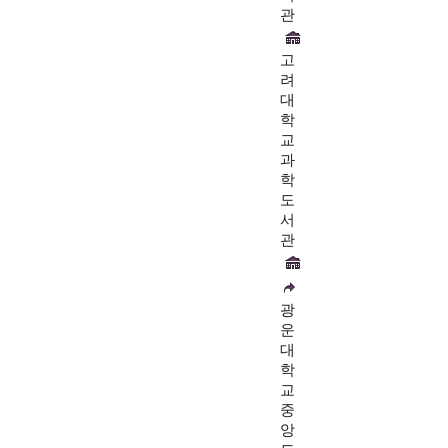
관
고
려
대
학
교
과
학
도
서
관
광
운
대
학
교
중
앙