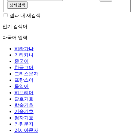
상세검색
결과 내 재검색
인기 검색어
다국어 입력
히라가나
가타카나
중국어
한글고어
그리스문자
프랑스어
독일어
히브리어
괄호기호
학술기호
기술기호
첨자기호
라틴문자
러시아문자