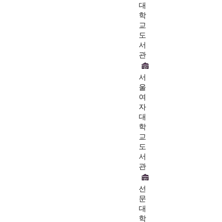
대
학
교
도
서
관
서
울
여
자
대
학
교
도
서
관
선
문
대
학