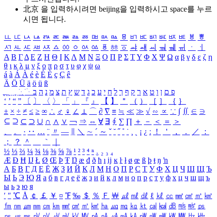
北京 을 입력하시려면
beijing
을 입력하시고 space를 누르
시면 됩니다.
ㅥ
ㅦ
ㅧ
ㅨ
ㅩ
ㅪ
ㅫ
ㅬ
ㅭ
ㅮ
ㅯ
ㅰ
ㅱ
ㅲ
ㅳ
ㅴ
ㅵ
ㅶ
ㅷ
ㅸ
ㅹ
ㅺ
ㅻ
ㅼ
ㅽ
ㅾ
ㅿ
ㆀ
ㆁ
ㆂ
ㆃ
ㆄ
ㆅ
ㆆ
ㆇ
ㆈ
ㆉ
ㆊ
ㆋ
ㆌ
ㆍ
ㆎ
Α
Β
Γ
Δ
Ε
Ζ
Η
Θ
Ι
Κ
Λ
Μ
Ν
Ξ
Ο
Π
Ρ
Σ
Τ
Υ
Φ
Χ
Ψ
Ω
α
β
γ
δ
ε
ζ
η
θ
ι
κ
λ
μ
ν
ξ
ο
π
ρ
σ
τ
υ
φ
χ
ψ
ω
á
à
Á
À
é
è
É
È
ç
Ç
ê
Ä
Ö
Ü
ä
ö
ü
ß
ְ
ֳ
ֲ
ֱ
ָ
ַ
ֵ
ֶ
ִ
ֹ
ּ
ֻ
ׂ
ׁ
ּ
ב
ה
נ
מ
צ
ת
ץ
ש
ד
ג
כ
ע
י
ח
ל
ך
ף
ק
ר
א
ט
ו
ן
ם
פ
‘
’
“
”
〔
〕
〈
〉
「
」
『
』
【
】
＂
（
）
［
］
｛
｝
±
×
÷
≠
≤
≥
∞
∴
♂
♀
∠
⊥
⌒
∂
∇
≡
≒
≪
≫
√
∽
∝
∵
∫
∬
∈
∋
⊆
⊇
⊂
⊃
∪
∩
∧
∨
￢
⇒
⇔
∀
∃
∮
∑
∏
＋
－
＜
＝
＞
、
。
·
‥
…
¨
〃
―
∥
＼
∼
´
～
ˇ
˘
˝
˚
˙
¸
˛
¡
¿
ː
！
＇
，
．
／
：
；
？
＾
＿
｀
｜
½
⅓
⅔
¼
¾
⅛
⅜
⅝
⅞
¹
²
³
⁴
ⁿ
₁
₂
₃
₄
Æ
Ð
Ħ
Ĳ
Ł
Ø
Œ
Þ
Ŧ
Ŋ
æ
đ
ð
ħ
ı
ĳ
ĸ
ŀ
ł
ø
œ
ß
þ
ŧ
ŋ
ŉ
А
Б
В
Г
Д
Е
Ё
Ж
З
И
Й
К
Л
М
Н
О
П
Р
С
Т
У
Ф
Х
Ц
Ч
Ш
Щ
Ъ
Ы
Ь
Э
Ю
Я
а
б
в
г
д
е
ё
ж
з
и
й
к
л
м
н
о
п
р
с
т
у
ф
х
ц
ч
ш
щ
ъ
ы
ь
э
ю
я
′
″
℃
Å
￠
￡
￥
¤
℉
‰
＄
％
Ｆ
￦
㎕
㎖
㎗
ℓ
㎘
㏄
㎣
㎤
㎥
㎦
㎙
㎚
㎛
㎜
㎝
㎞
㎟
㎠
㎡
㎢
㏊
㎍
㎎
㎏
㏏
㎈
㎉
㏈
㎧
㎨
㎰
㎱
㎲
㎳
㎴
㎵
㎶
㎷
㎸
㎹
㎀
㎁
㎂
㎃
㎄
㎺
㎻
㎽
㎾
㎿
㎐
㎑