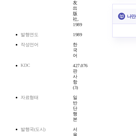
友
出
版
나만
社,
1989
발행연도
1989
작성언어
한
국
어
KDC
427.076
판
사
항
(3)
자료형태
일
반
단
행
본
발행국(도시)
서
울