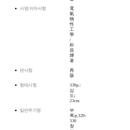
서명/저자사항
電
氣
物
性
工
學
/
朴
昌
燁
著
판사항
再
版
형태사항
339p.:
삽
도;
23cm
일반주기명
부
록:p.329-
330
찾