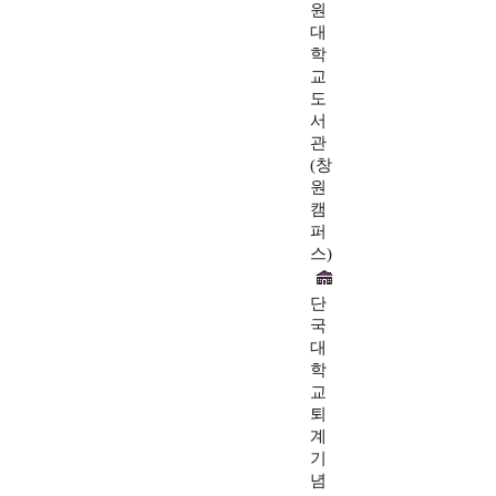
원
대
학
교
도
서
관
(창
원
캠
퍼
스)
단
국
대
학
교
퇴
계
기
념