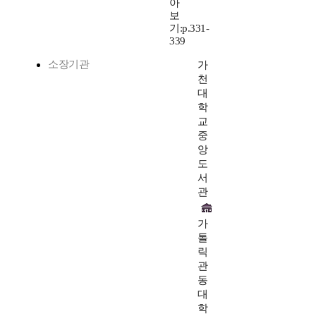
아
보
기:p.331-
339
소장기관
가
천
대
학
교
중
앙
도
서
관
가
톨
릭
관
동
대
학