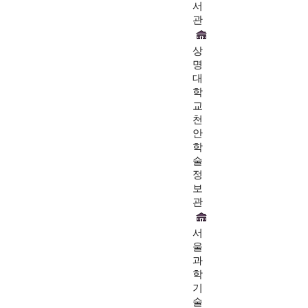
서
관
상
명
대
학
교
천
안
학
술
정
보
관
서
울
과
학
기
술