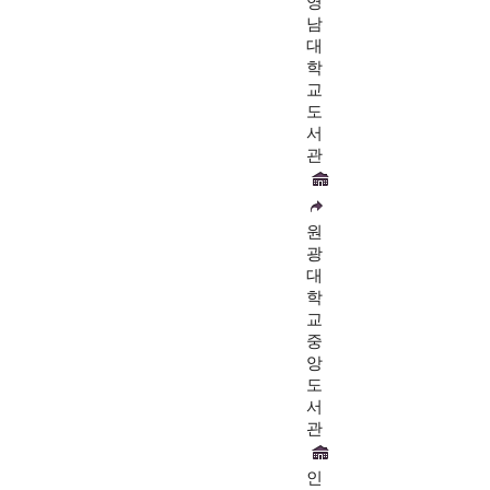
영
남
대
학
교
도
서
관
원
광
대
학
교
중
앙
도
서
관
인