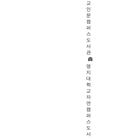
교
인
문
캠
퍼
스
도
서
관
명
지
대
학
교
자
연
캠
퍼
스
도
서