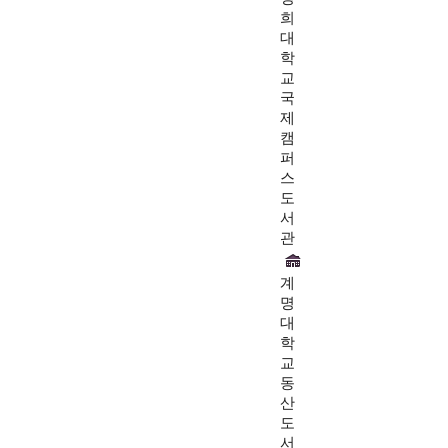
희
대
학
교
국
제
캠
퍼
스
도
서
관
계
명
대
학
교
동
산
도
서