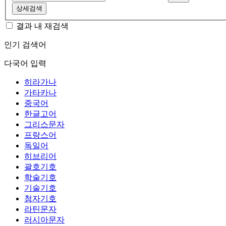
상세검색
결과 내 재검색
인기 검색어
다국어 입력
히라가나
가타카나
중국어
한글고어
그리스문자
프랑스어
독일어
히브리어
괄호기호
학술기호
기술기호
첨자기호
라틴문자
러시아문자