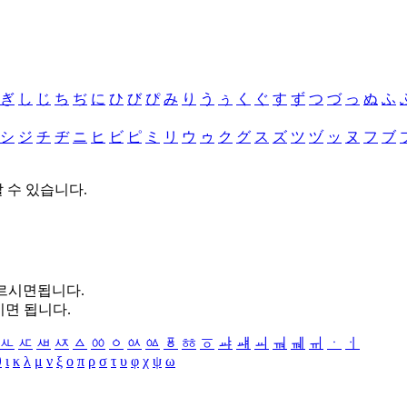
ぎ
し
じ
ち
ぢ
に
ひ
び
ぴ
み
り
う
ぅ
く
ぐ
す
ず
つ
づ
っ
ぬ
ふ
シ
ジ
チ
ヂ
ニ
ヒ
ビ
ピ
ミ
リ
ウ
ゥ
ク
グ
ス
ズ
ツ
ヅ
ッ
ヌ
フ
ブ
할 수 있습니다.
누르시면됩니다.
시면 됩니다.
ㅻ
ㅼ
ㅽ
ㅾ
ㅿ
ㆀ
ㆁ
ㆂ
ㆃ
ㆄ
ㆅ
ㆆ
ㆇ
ㆈ
ㆉ
ㆊ
ㆋ
ㆌ
ㆍ
ㆎ
θ
ι
κ
λ
μ
ν
ξ
ο
π
ρ
σ
τ
υ
φ
χ
ψ
ω