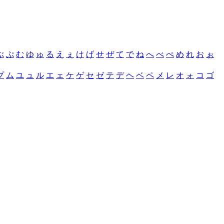
ぶ
ぷ
む
ゆ
ゅ
る
え
ぇ
け
げ
せ
ぜ
て
で
ね
へ
べ
ぺ
め
れ
お
ぉ
プ
ム
ユ
ュ
ル
エ
ェ
ケ
ゲ
セ
ゼ
テ
デ
ヘ
ベ
ペ
メ
レ
オ
ォ
コ
ゴ