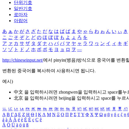
단위기호
일반기호
로마자
아랍어
あ
ぁ
か
が
さ
ざ
た
だ
な
は
ば
ぱ
ま
や
ゃ
ら
わ
ゎ
ん
い
ぃ
き
こ
ご
そ
ぞ
と
ど
の
ほ
ぼ
ぽ
も
よ
ょ
ろ
を
ア
ァ
カ
サ
ザ
タ
ダ
ナ
ハ
バ
パ
マ
ヤ
ャ
ラ
ワ
ヮ
ン
イ
ィ
キ
ギ
ソ
ゾ
ト
ド
ノ
ホ
ボ
ポ
モ
ヨ
ョ
ロ
ヲ
―
http://chineseinput.net/
에서 pinyin(병음)방식으로 중국어를 변환
변환된 중국어를 복사하여 사용하시면 됩니다.
예시)
中文 을 입력하시려면
zhongwen
을 입력하시고 space를
北京 을 입력하시려면
beijing
을 입력하시고 space를 누르
ㅥ
ㅦ
ㅧ
ㅨ
ㅩ
ㅪ
ㅫ
ㅬ
ㅭ
ㅮ
ㅯ
ㅰ
ㅱ
ㅲ
ㅳ
ㅴ
ㅵ
ㅶ
ㅷ
ㅸ
ㅹ
ㅺ
Α
Β
Γ
Δ
Ε
Ζ
Η
Θ
Ι
Κ
Λ
Μ
Ν
Ξ
Ο
Π
Ρ
Σ
Τ
Υ
Φ
Χ
Ψ
Ω
α
β
γ
δ
ε
ζ
η
á
à
Á
À
é
è
É
È
ç
Ç
ê
Ä
Ö
Ü
ä
ö
ü
ß