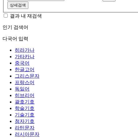
상세검색
결과 내 재검색
인기 검색어
다국어 입력
히라가나
가타카나
중국어
한글고어
그리스문자
프랑스어
독일어
히브리어
괄호기호
학술기호
기술기호
첨자기호
라틴문자
러시아문자