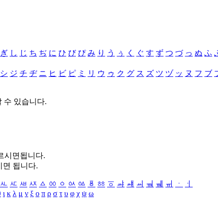
ぎ
し
じ
ち
ぢ
に
ひ
び
ぴ
み
り
う
ぅ
く
ぐ
す
ず
つ
づ
っ
ぬ
ふ
シ
ジ
チ
ヂ
ニ
ヒ
ビ
ピ
ミ
リ
ウ
ゥ
ク
グ
ス
ズ
ツ
ヅ
ッ
ヌ
フ
ブ
할 수 있습니다.
누르시면됩니다.
시면 됩니다.
ㅻ
ㅼ
ㅽ
ㅾ
ㅿ
ㆀ
ㆁ
ㆂ
ㆃ
ㆄ
ㆅ
ㆆ
ㆇ
ㆈ
ㆉ
ㆊ
ㆋ
ㆌ
ㆍ
ㆎ
θ
ι
κ
λ
μ
ν
ξ
ο
π
ρ
σ
τ
υ
φ
χ
ψ
ω