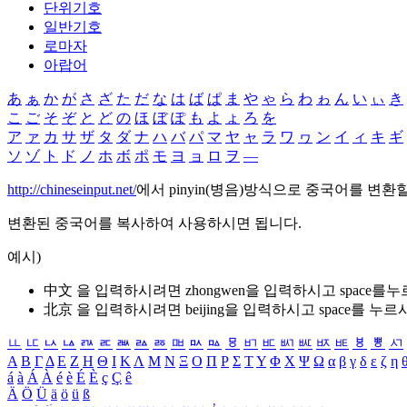
단위기호
일반기호
로마자
아랍어
あ
ぁ
か
が
さ
ざ
た
だ
な
は
ば
ぱ
ま
や
ゃ
ら
わ
ゎ
ん
い
ぃ
き
こ
ご
そ
ぞ
と
ど
の
ほ
ぼ
ぽ
も
よ
ょ
ろ
を
ア
ァ
カ
サ
ザ
タ
ダ
ナ
ハ
バ
パ
マ
ヤ
ャ
ラ
ワ
ヮ
ン
イ
ィ
キ
ギ
ソ
ゾ
ト
ド
ノ
ホ
ボ
ポ
モ
ヨ
ョ
ロ
ヲ
―
http://chineseinput.net/
에서 pinyin(병음)방식으로 중국어를 변환
변환된 중국어를 복사하여 사용하시면 됩니다.
예시)
中文 을 입력하시려면
zhongwen
을 입력하시고 space를
北京 을 입력하시려면
beijing
을 입력하시고 space를 누르
ㅥ
ㅦ
ㅧ
ㅨ
ㅩ
ㅪ
ㅫ
ㅬ
ㅭ
ㅮ
ㅯ
ㅰ
ㅱ
ㅲ
ㅳ
ㅴ
ㅵ
ㅶ
ㅷ
ㅸ
ㅹ
ㅺ
Α
Β
Γ
Δ
Ε
Ζ
Η
Θ
Ι
Κ
Λ
Μ
Ν
Ξ
Ο
Π
Ρ
Σ
Τ
Υ
Φ
Χ
Ψ
Ω
α
β
γ
δ
ε
ζ
η
á
à
Á
À
é
è
É
È
ç
Ç
ê
Ä
Ö
Ü
ä
ö
ü
ß