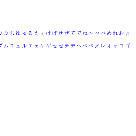
ぶ
ぷ
む
ゆ
ゅ
る
え
ぇ
け
げ
せ
ぜ
て
で
ね
へ
べ
ぺ
め
れ
お
ぉ
プ
ム
ユ
ュ
ル
エ
ェ
ケ
ゲ
セ
ゼ
テ
デ
ヘ
ベ
ペ
メ
レ
オ
ォ
コ
ゴ