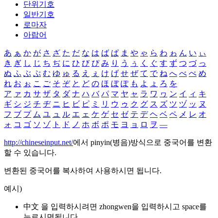
단위기호
일반기호
로마자
아랍어
あ
ぁ
か
が
さ
ざ
た
だ
な
は
ば
ぱ
ま
や
ゃ
ら
わ
ゎ
ん
い
ぃ
き
ぎ
し
じ
ち
ぢ
に
ひ
び
ぴ
み
り
う
ぅ
く
ぐ
す
ず
つ
づ
っ
ぬ
ふ
ぶ
ぷ
む
ゆ
ゅ
る
え
ぇ
け
げ
せ
ぜ
て
で
ね
へ
べ
ぺ
め
れ
お
ぉ
こ
ご
そ
ぞ
と
ど
の
ほ
ぼ
ぽ
も
よ
ょ
ろ
を
ア
ァ
カ
サ
ザ
タ
ダ
ナ
ハ
バ
パ
マ
ヤ
ャ
ラ
ワ
ヮ
ン
イ
ィ
キ
ギ
シ
ジ
チ
ヂ
ニ
ヒ
ビ
ピ
ミ
リ
ウ
ゥ
ク
グ
ス
ズ
ツ
ヅ
ッ
ヌ
フ
ブ
プ
ム
ユ
ュ
ル
エ
ェ
ケ
ゲ
セ
ゼ
テ
デ
ヘ
ベ
ペ
メ
レ
オ
ォ
コ
ゴ
ソ
ゾ
ト
ド
ノ
ホ
ボ
ポ
モ
ヨ
ョ
ロ
ヲ
―
http://chineseinput.net/
에서 pinyin(병음)방식으로 중국어를 변환
할 수 있습니다.
변환된 중국어를 복사하여 사용하시면 됩니다.
예시)
中文 을 입력하시려면
zhongwen
을 입력하시고 space를
누르시면됩니다.