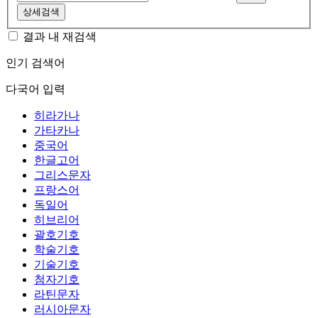
상세검색
결과 내 재검색
인기 검색어
다국어 입력
히라가나
가타카나
중국어
한글고어
그리스문자
프랑스어
독일어
히브리어
괄호기호
학술기호
기술기호
첨자기호
라틴문자
러시아문자