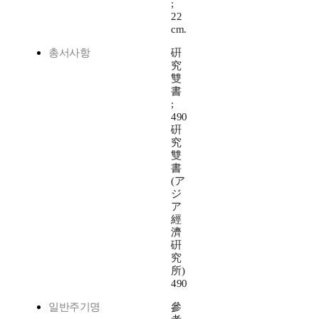
;
22
cm.
총서사항
硏
究
雙
書
;
490
硏
究
雙
書
(ア
ジ
ア
經
濟
硏
究
所)
490
일반주기명
參