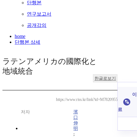
단행본
연구보고서
공개강의
home
단행본 상세
ラテンアメリカの國際化と
地域統合
한글로보기
이
https://www.riss.kr/link?id=M7820955
료
저자
濱
口
伸
明
;