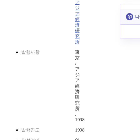
ア
ジ
ア
나
經
濟
硏
究
所
발행사항
東
京
:
ア
ジ
ア
經
濟
硏
究
所
,
1998
발행연도
1998