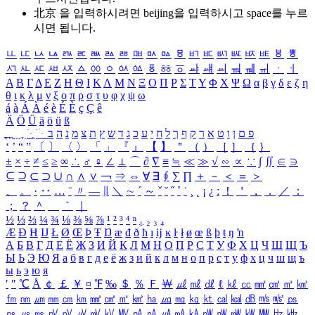
北京 을 입력하시려면
beijing
을 입력하시고 space를 누르
시면 됩니다.
ㅥ
ㅦ
ㅧ
ㅨ
ㅩ
ㅪ
ㅫ
ㅬ
ㅭ
ㅮ
ㅯ
ㅰ
ㅱ
ㅲ
ㅳ
ㅴ
ㅵ
ㅶ
ㅷ
ㅸ
ㅹ
ㅺ
ㅻ
ㅼ
ㅽ
ㅾ
ㅿ
ㆀ
ㆁ
ㆂ
ㆃ
ㆄ
ㆅ
ㆆ
ㆇ
ㆈ
ㆉ
ㆊ
ㆋ
ㆌ
ㆍ
ㆎ
Α
Β
Γ
Δ
Ε
Ζ
Η
Θ
Ι
Κ
Λ
Μ
Ν
Ξ
Ο
Π
Ρ
Σ
Τ
Υ
Φ
Χ
Ψ
Ω
α
β
γ
δ
ε
ζ
η
θ
ι
κ
λ
μ
ν
ξ
ο
π
ρ
σ
τ
υ
φ
χ
ψ
ω
á
à
Á
À
é
è
É
È
ç
Ç
ê
Ä
Ö
Ü
ä
ö
ü
ß
ְ
ֳ
ֲ
ֱ
ָ
ַ
ֵ
ֶ
ִ
ֹ
ּ
ֻ
ׂ
ׁ
ּ
ב
ה
נ
מ
צ
ת
ץ
ש
ד
ג
כ
ע
י
ח
ל
ך
ף
ק
ר
א
ט
ו
ן
ם
פ
‘
’
“
”
〔
〕
〈
〉
「
」
『
』
【
】
＂
（
）
［
］
｛
｝
±
×
÷
≠
≤
≥
∞
∴
♂
♀
∠
⊥
⌒
∂
∇
≡
≒
≪
≫
√
∽
∝
∵
∫
∬
∈
∋
⊆
⊇
⊂
⊃
∪
∩
∧
∨
￢
⇒
⇔
∀
∃
∮
∑
∏
＋
－
＜
＝
＞
、
。
·
‥
…
¨
〃
―
∥
＼
∼
´
～
ˇ
˘
˝
˚
˙
¸
˛
¡
¿
ː
！
＇
，
．
／
：
；
？
＾
＿
｀
｜
½
⅓
⅔
¼
¾
⅛
⅜
⅝
⅞
¹
²
³
⁴
ⁿ
₁
₂
₃
₄
Æ
Ð
Ħ
Ĳ
Ł
Ø
Œ
Þ
Ŧ
Ŋ
æ
đ
ð
ħ
ı
ĳ
ĸ
ŀ
ł
ø
œ
ß
þ
ŧ
ŋ
ŉ
А
Б
В
Г
Д
Е
Ё
Ж
З
И
Й
К
Л
М
Н
О
П
Р
С
Т
У
Ф
Х
Ц
Ч
Ш
Щ
Ъ
Ы
Ь
Э
Ю
Я
а
б
в
г
д
е
ё
ж
з
и
й
к
л
м
н
о
п
р
с
т
у
ф
х
ц
ч
ш
щ
ъ
ы
ь
э
ю
я
′
″
℃
Å
￠
￡
￥
¤
℉
‰
＄
％
Ｆ
￦
㎕
㎖
㎗
ℓ
㎘
㏄
㎣
㎤
㎥
㎦
㎙
㎚
㎛
㎜
㎝
㎞
㎟
㎠
㎡
㎢
㏊
㎍
㎎
㎏
㏏
㎈
㎉
㏈
㎧
㎨
㎰
㎱
㎲
㎳
㎴
㎵
㎶
㎷
㎸
㎹
㎀
㎁
㎂
㎃
㎄
㎺
㎻
㎽
㎾
㎿
㎐
㎑