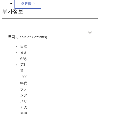
오류접수
부가정보
목차 (Table of Contents)
目次
まえ
がき
第1
章
1990
年代
ラテ
ンア
メリ
カの
地域