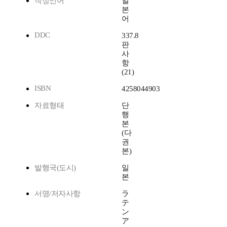
작성언어
일
본
어
DDC
337.8
판
사
항
(21)
ISBN
4258044903
자료형태
단
행
본
(다
권
본)
발행국(도시)
일
본
서명/저자사항
ラ
テ
ン
ア