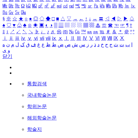
㎒
㎓
㎔
Ω
㏀
㏁
㎊
㎋
㎌
㏖
㏅
㎭
㎮
㎯
㏛
㎩
㎪
㎫
㎬
㏝
㏐
㏓
㏃
㏉
㏜
㏆
§
※
☆
★
○
●
◎
◇
◆
□
■
△
▽
→
←
↑
↓
↔
〓
◁
◀
▷
▶
♤
♠
♡
♥
♧
♣
⊙
◈
▣
◐
◑
▒
▤
▥
▨
▧
▦
▩
♨
☏
☎
☜
☞
¶
†
‡
↕
↗
↙
↖
↘
♭
♩
♪
♬
㉿
㈜
№
㏇
™
㏂
㏘
℡
＃
＆
＊
＠
ª
º
ⅰ
ⅱ
ⅲ
ⅳ
ⅴ
ⅵ
ⅶ
ⅷ
ⅸ
ⅹ
Ⅰ
Ⅱ
Ⅲ
Ⅳ
Ⅴ
Ⅵ
Ⅶ
Ⅷ
Ⅸ
Ⅹ
ا
ب
ت
ث
ج
ح
خ
د
ذ
ر
ز
س
ش
ص
ض
ط
ظ
ع
غ
ف
ق
ک
ل
م
ن
ه
و
ی
닫기
통합검색
국내학술논문
학위논문
해외학술논문
학술지