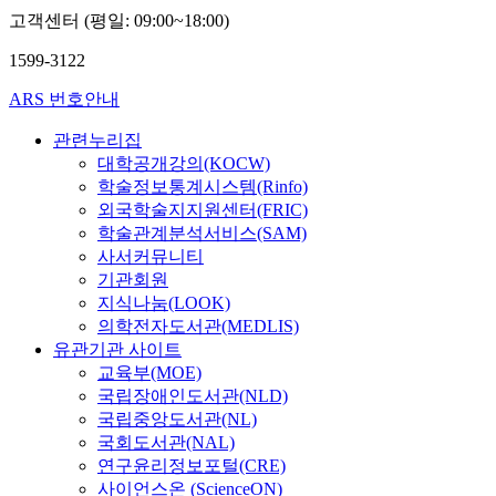
고객센터 (평일: 09:00~18:00)
1599-3122
ARS 번호안내
관련누리집
대학공개강의(KOCW)
학술정보통계시스템(Rinfo)
외국학술지지원센터(FRIC)
학술관계분석서비스(SAM)
사서커뮤니티
기관회원
지식나눔(LOOK)
의학전자도서관(MEDLIS)
유관기관 사이트
교육부(MOE)
국립장애인도서관(NLD)
국립중앙도서관(NL)
국회도서관(NAL)
연구윤리정보포털(CRE)
사이언스온 (ScienceON)