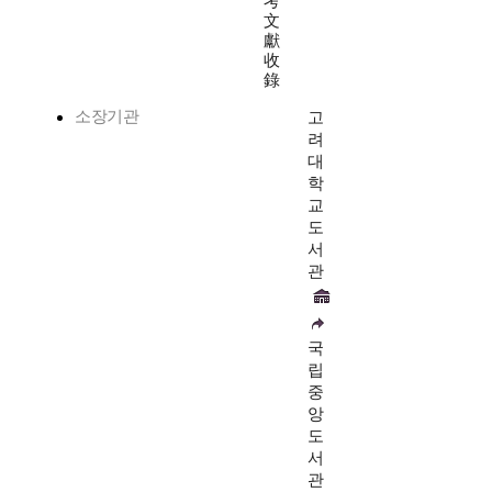
考
文
獻
收
錄
소장기관
고
려
대
학
교
도
서
관
국
립
중
앙
도
서
관