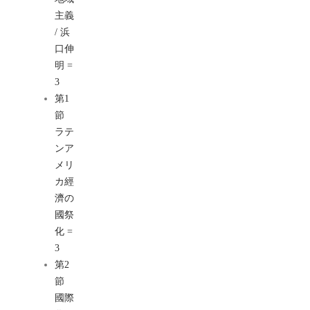
主義
/ 浜
口伸
明 =
3
第1
節
ラテ
ンア
メリ
カ經
濟の
國祭
化 =
3
第2
節
國際