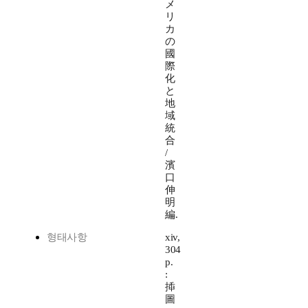
メ
リ
カ
の
國
際
化
と
地
域
統
合
/
濱
口
伸
明
編.
형태사항
xiv,
304
p.
:
揷
圖