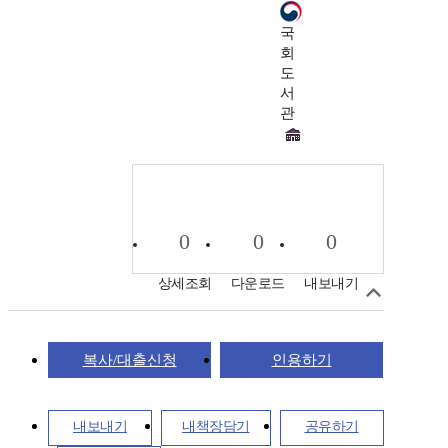
국
회
도
서
관
0
0
0
상세조회
다운로드
내보내기
복사/대출신청
인용하기
내보내기
내책장담기
공유하기