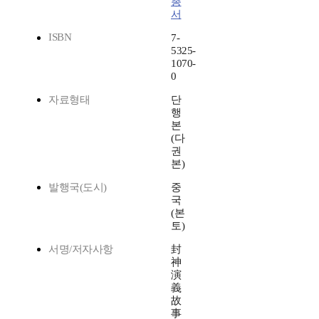
총
서
ISBN
7-
5325-
1070-
0
자료형태
단
행
본
(다
권
본)
발행국(도시)
중
국
(본
토)
서명/저자사항
封
神
演
義
故
事