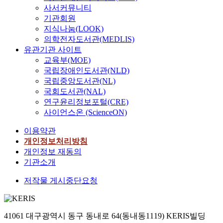
사서커뮤니티
기관회원
지식나눔(LOOK)
의학전자도서관(MEDLIS)
유관기관 사이트
교육부(MOE)
국립장애인도서관(NLD)
국립중앙도서관(NL)
국회도서관(NAL)
연구윤리정보포털(CRE)
사이언스온 (ScienceON)
이용약관
개인정보처리방침
개인정보 재동의
기관소개
저작물 게시중단요청
41061 대구광역시 동구 동내로 64(동내동1119) KERIS빌딩