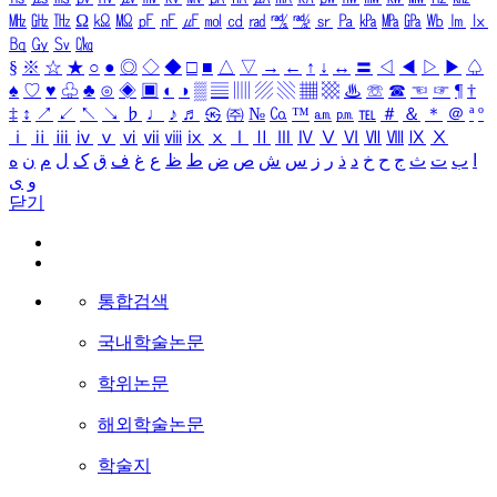
㎒
㎓
㎔
Ω
㏀
㏁
㎊
㎋
㎌
㏖
㏅
㎭
㎮
㎯
㏛
㎩
㎪
㎫
㎬
㏝
㏐
㏓
㏃
㏉
㏜
㏆
§
※
☆
★
○
●
◎
◇
◆
□
■
△
▽
→
←
↑
↓
↔
〓
◁
◀
▷
▶
♤
♠
♡
♥
♧
♣
⊙
◈
▣
◐
◑
▒
▤
▥
▨
▧
▦
▩
♨
☏
☎
☜
☞
¶
†
‡
↕
↗
↙
↖
↘
♭
♩
♪
♬
㉿
㈜
№
㏇
™
㏂
㏘
℡
＃
＆
＊
＠
ª
º
ⅰ
ⅱ
ⅲ
ⅳ
ⅴ
ⅵ
ⅶ
ⅷ
ⅸ
ⅹ
Ⅰ
Ⅱ
Ⅲ
Ⅳ
Ⅴ
Ⅵ
Ⅶ
Ⅷ
Ⅸ
Ⅹ
ا
ب
ت
ث
ج
ح
خ
د
ذ
ر
ز
س
ش
ص
ض
ط
ظ
ع
غ
ف
ق
ک
ل
م
ن
ه
و
ی
닫기
통합검색
국내학술논문
학위논문
해외학술논문
학술지