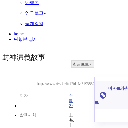
단행본
연구보고서
공개강의
home
단행본 상세
封神演義故事
한글로보기
https://www.riss.kr/link?id=M3193832
이 자료와 함
저자
주
릉
료
가
발행사항
上
海:
上