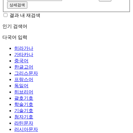
상세검색
결과 내 재검색
인기 검색어
다국어 입력
히라가나
가타카나
중국어
한글고어
그리스문자
프랑스어
독일어
히브리어
괄호기호
학술기호
기술기호
첨자기호
라틴문자
러시아문자