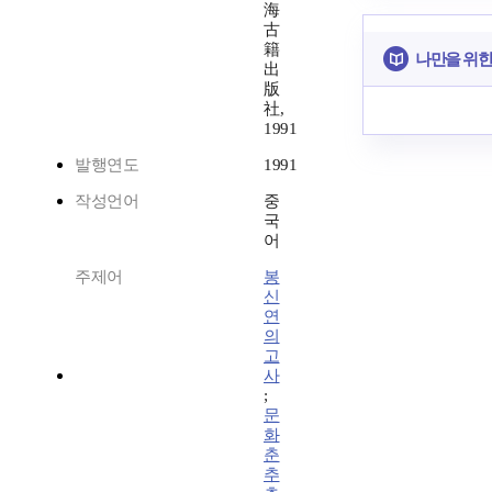
海
古
籍
나만을 위한
出
版
社,
1991
발행연도
1991
작성언어
중
국
어
주제어
봉
신
연
의
고
사
;
문
화
춘
추