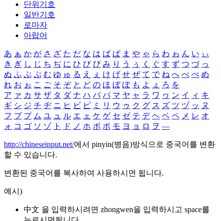
단위기호
일반기호
로마자
아랍어
あ
ぁ
か
が
さ
ざ
た
だ
な
は
ば
ぱ
ま
や
ゃ
ら
わ
ゎ
ん
い
ぃ
き
ぎ
し
じ
ち
ぢ
に
ひ
び
ぴ
み
り
う
ぅ
く
ぐ
す
ず
つ
づ
っ
ぬ
ふ
ぶ
ぷ
む
ゆ
ゅ
る
え
ぇ
け
げ
せ
ぜ
て
で
ね
へ
べ
ぺ
め
れ
お
ぉ
こ
ご
そ
ぞ
と
ど
の
ほ
ぼ
ぽ
も
よ
ょ
ろ
を
ア
ァ
カ
サ
ザ
タ
ダ
ナ
ハ
バ
パ
マ
ヤ
ャ
ラ
ワ
ヮ
ン
イ
ィ
キ
ギ
シ
ジ
チ
ヂ
ニ
ヒ
ビ
ピ
ミ
リ
ウ
ゥ
ク
グ
ス
ズ
ツ
ヅ
ッ
ヌ
フ
ブ
プ
ム
ユ
ュ
ル
エ
ェ
ケ
ゲ
セ
ゼ
テ
デ
ヘ
ベ
ペ
メ
レ
オ
ォ
コ
ゴ
ソ
ゾ
ト
ド
ノ
ホ
ボ
ポ
モ
ヨ
ョ
ロ
ヲ
―
http://chineseinput.net/
에서 pinyin(병음)방식으로 중국어를 변환
할 수 있습니다.
변환된 중국어를 복사하여 사용하시면 됩니다.
예시)
中文 을 입력하시려면
zhongwen
을 입력하시고 space를
누르시면됩니다.