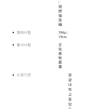
/
周
楞
伽
改
編
형태사항
394p.;
19cm
총서사항
文
化
春
秋
叢
書
소장기관
원
광
대
학
교
중
앙