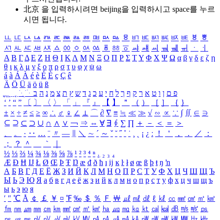
北京 을 입력하시려면
beijing
을 입력하시고 space를 누르
시면 됩니다.
ㅥ
ㅦ
ㅧ
ㅨ
ㅩ
ㅪ
ㅫ
ㅬ
ㅭ
ㅮ
ㅯ
ㅰ
ㅱ
ㅲ
ㅳ
ㅴ
ㅵ
ㅶ
ㅷ
ㅸ
ㅹ
ㅺ
ㅻ
ㅼ
ㅽ
ㅾ
ㅿ
ㆀ
ㆁ
ㆂ
ㆃ
ㆄ
ㆅ
ㆆ
ㆇ
ㆈ
ㆉ
ㆊ
ㆋ
ㆌ
ㆍ
ㆎ
Α
Β
Γ
Δ
Ε
Ζ
Η
Θ
Ι
Κ
Λ
Μ
Ν
Ξ
Ο
Π
Ρ
Σ
Τ
Υ
Φ
Χ
Ψ
Ω
α
β
γ
δ
ε
ζ
η
θ
ι
κ
λ
μ
ν
ξ
ο
π
ρ
σ
τ
υ
φ
χ
ψ
ω
á
à
Á
À
é
è
É
È
ç
Ç
ê
Ä
Ö
Ü
ä
ö
ü
ß
ְ
ֳ
ֲ
ֱ
ָ
ַ
ֵ
ֶ
ִ
ֹ
ּ
ֻ
ׂ
ׁ
ּ
ב
ה
נ
מ
צ
ת
ץ
ש
ד
ג
כ
ע
י
ח
ל
ך
ף
ק
ר
א
ט
ו
ן
ם
פ
‘
’
“
”
〔
〕
〈
〉
「
」
『
』
【
】
＂
（
）
［
］
｛
｝
±
×
÷
≠
≤
≥
∞
∴
♂
♀
∠
⊥
⌒
∂
∇
≡
≒
≪
≫
√
∽
∝
∵
∫
∬
∈
∋
⊆
⊇
⊂
⊃
∪
∩
∧
∨
￢
⇒
⇔
∀
∃
∮
∑
∏
＋
－
＜
＝
＞
、
。
·
‥
…
¨
〃
―
∥
＼
∼
´
～
ˇ
˘
˝
˚
˙
¸
˛
¡
¿
ː
！
＇
，
．
／
：
；
？
＾
＿
｀
｜
½
⅓
⅔
¼
¾
⅛
⅜
⅝
⅞
¹
²
³
⁴
ⁿ
₁
₂
₃
₄
Æ
Ð
Ħ
Ĳ
Ł
Ø
Œ
Þ
Ŧ
Ŋ
æ
đ
ð
ħ
ı
ĳ
ĸ
ŀ
ł
ø
œ
ß
þ
ŧ
ŋ
ŉ
А
Б
В
Г
Д
Е
Ё
Ж
З
И
Й
К
Л
М
Н
О
П
Р
С
Т
У
Ф
Х
Ц
Ч
Ш
Щ
Ъ
Ы
Ь
Э
Ю
Я
а
б
в
г
д
е
ё
ж
з
и
й
к
л
м
н
о
п
р
с
т
у
ф
х
ц
ч
ш
щ
ъ
ы
ь
э
ю
я
′
″
℃
Å
￠
￡
￥
¤
℉
‰
＄
％
Ｆ
￦
㎕
㎖
㎗
ℓ
㎘
㏄
㎣
㎤
㎥
㎦
㎙
㎚
㎛
㎜
㎝
㎞
㎟
㎠
㎡
㎢
㏊
㎍
㎎
㎏
㏏
㎈
㎉
㏈
㎧
㎨
㎰
㎱
㎲
㎳
㎴
㎵
㎶
㎷
㎸
㎹
㎀
㎁
㎂
㎃
㎄
㎺
㎻
㎽
㎾
㎿
㎐
㎑