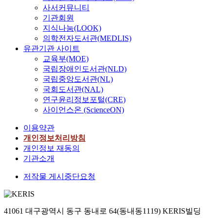
사서커뮤니티
기관회원
지식나눔(LOOK)
의학전자도서관(MEDLIS)
유관기관 사이트
교육부(MOE)
국립장애인도서관(NLD)
국립중앙도서관(NL)
국회도서관(NAL)
연구윤리정보포털(CRE)
사이언스온 (ScienceON)
이용약관
개인정보처리방침
개인정보 재동의
기관소개
저작물 게시중단요청
41061 대구광역시 동구 동내로 64(동내동1119) KERIS빌딩