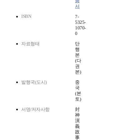
총
서
ISBN
7-
5325-
1070-
0
자료형태
단
행
본
(다
권
본)
발행국(도시)
중
국
(본
토)
서명/저자사항
封
神
演
義
故
事