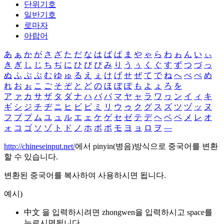
단위기호
일반기호
로마자
아랍어
あ
ぁ
か
が
さ
ざ
た
だ
な
は
ば
ぱ
ま
や
ゃ
ら
わ
ゎ
ん
い
ぃ
き
ぎ
し
じ
ち
ぢ
に
ひ
び
ぴ
み
り
う
ぅ
く
ぐ
す
ず
つ
づ
っ
ぬ
ふ
ぶ
ぷ
む
ゆ
ゅ
る
え
ぇ
け
げ
せ
ぜ
て
で
ね
へ
べ
ぺ
め
れ
お
ぉ
こ
ご
そ
ぞ
と
ど
の
ほ
ぼ
ぽ
も
よ
ょ
ろ
を
ア
ァ
カ
サ
ザ
タ
ダ
ナ
ハ
バ
パ
マ
ヤ
ャ
ラ
ワ
ヮ
ン
イ
ィ
キ
ギ
シ
ジ
チ
ヂ
ニ
ヒ
ビ
ピ
ミ
リ
ウ
ゥ
ク
グ
ス
ズ
ツ
ヅ
ッ
ヌ
フ
ブ
プ
ム
ユ
ュ
ル
エ
ェ
ケ
ゲ
セ
ゼ
テ
デ
ヘ
ベ
ペ
メ
レ
オ
ォ
コ
ゴ
ソ
ゾ
ト
ド
ノ
ホ
ボ
ポ
モ
ヨ
ョ
ロ
ヲ
―
http://chineseinput.net/
에서 pinyin(병음)방식으로 중국어를 변환
할 수 있습니다.
변환된 중국어를 복사하여 사용하시면 됩니다.
예시)
中文 을 입력하시려면
zhongwen
을 입력하시고 space를
누르시면됩니다.