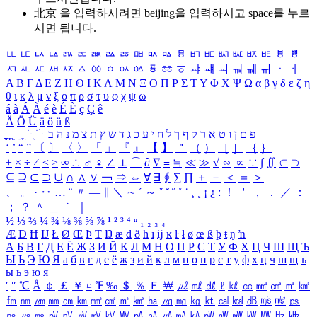
北京 을 입력하시려면
beijing
을 입력하시고 space를 누르
시면 됩니다.
ㅥ
ㅦ
ㅧ
ㅨ
ㅩ
ㅪ
ㅫ
ㅬ
ㅭ
ㅮ
ㅯ
ㅰ
ㅱ
ㅲ
ㅳ
ㅴ
ㅵ
ㅶ
ㅷ
ㅸ
ㅹ
ㅺ
ㅻ
ㅼ
ㅽ
ㅾ
ㅿ
ㆀ
ㆁ
ㆂ
ㆃ
ㆄ
ㆅ
ㆆ
ㆇ
ㆈ
ㆉ
ㆊ
ㆋ
ㆌ
ㆍ
ㆎ
Α
Β
Γ
Δ
Ε
Ζ
Η
Θ
Ι
Κ
Λ
Μ
Ν
Ξ
Ο
Π
Ρ
Σ
Τ
Υ
Φ
Χ
Ψ
Ω
α
β
γ
δ
ε
ζ
η
θ
ι
κ
λ
μ
ν
ξ
ο
π
ρ
σ
τ
υ
φ
χ
ψ
ω
á
à
Á
À
é
è
É
È
ç
Ç
ê
Ä
Ö
Ü
ä
ö
ü
ß
ְ
ֳ
ֲ
ֱ
ָ
ַ
ֵ
ֶ
ִ
ֹ
ּ
ֻ
ׂ
ׁ
ּ
ב
ה
נ
מ
צ
ת
ץ
ש
ד
ג
כ
ע
י
ח
ל
ך
ף
ק
ר
א
ט
ו
ן
ם
פ
‘
’
“
”
〔
〕
〈
〉
「
」
『
』
【
】
＂
（
）
［
］
｛
｝
±
×
÷
≠
≤
≥
∞
∴
♂
♀
∠
⊥
⌒
∂
∇
≡
≒
≪
≫
√
∽
∝
∵
∫
∬
∈
∋
⊆
⊇
⊂
⊃
∪
∩
∧
∨
￢
⇒
⇔
∀
∃
∮
∑
∏
＋
－
＜
＝
＞
、
。
·
‥
…
¨
〃
―
∥
＼
∼
´
～
ˇ
˘
˝
˚
˙
¸
˛
¡
¿
ː
！
＇
，
．
／
：
；
？
＾
＿
｀
｜
½
⅓
⅔
¼
¾
⅛
⅜
⅝
⅞
¹
²
³
⁴
ⁿ
₁
₂
₃
₄
Æ
Ð
Ħ
Ĳ
Ł
Ø
Œ
Þ
Ŧ
Ŋ
æ
đ
ð
ħ
ı
ĳ
ĸ
ŀ
ł
ø
œ
ß
þ
ŧ
ŋ
ŉ
А
Б
В
Г
Д
Е
Ё
Ж
З
И
Й
К
Л
М
Н
О
П
Р
С
Т
У
Ф
Х
Ц
Ч
Ш
Щ
Ъ
Ы
Ь
Э
Ю
Я
а
б
в
г
д
е
ё
ж
з
и
й
к
л
м
н
о
п
р
с
т
у
ф
х
ц
ч
ш
щ
ъ
ы
ь
э
ю
я
′
″
℃
Å
￠
￡
￥
¤
℉
‰
＄
％
Ｆ
￦
㎕
㎖
㎗
ℓ
㎘
㏄
㎣
㎤
㎥
㎦
㎙
㎚
㎛
㎜
㎝
㎞
㎟
㎠
㎡
㎢
㏊
㎍
㎎
㎏
㏏
㎈
㎉
㏈
㎧
㎨
㎰
㎱
㎲
㎳
㎴
㎵
㎶
㎷
㎸
㎹
㎀
㎁
㎂
㎃
㎄
㎺
㎻
㎽
㎾
㎿
㎐
㎑