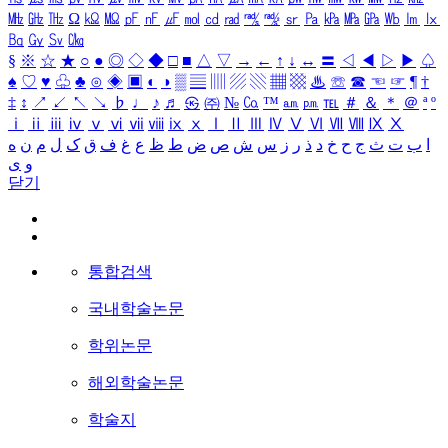
㎒
㎓
㎔
Ω
㏀
㏁
㎊
㎋
㎌
㏖
㏅
㎭
㎮
㎯
㏛
㎩
㎪
㎫
㎬
㏝
㏐
㏓
㏃
㏉
㏜
㏆
§
※
☆
★
○
●
◎
◇
◆
□
■
△
▽
→
←
↑
↓
↔
〓
◁
◀
▷
▶
♤
♠
♡
♥
♧
♣
⊙
◈
▣
◐
◑
▒
▤
▥
▨
▧
▦
▩
♨
☏
☎
☜
☞
¶
†
‡
↕
↗
↙
↖
↘
♭
♩
♪
♬
㉿
㈜
№
㏇
™
㏂
㏘
℡
＃
＆
＊
＠
ª
º
ⅰ
ⅱ
ⅲ
ⅳ
ⅴ
ⅵ
ⅶ
ⅷ
ⅸ
ⅹ
Ⅰ
Ⅱ
Ⅲ
Ⅳ
Ⅴ
Ⅵ
Ⅶ
Ⅷ
Ⅸ
Ⅹ
ا
ب
ت
ث
ج
ح
خ
د
ذ
ر
ز
س
ش
ص
ض
ط
ظ
ع
غ
ف
ق
ک
ل
م
ن
ه
و
ی
닫기
통합검색
국내학술논문
학위논문
해외학술논문
학술지