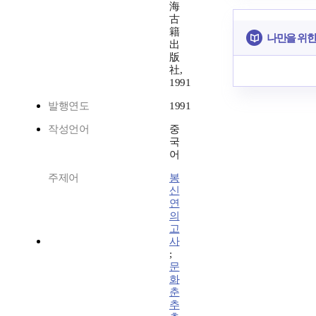
海
古
籍
나만을 위한
出
版
社,
1991
발행연도
1991
작성언어
중
국
어
주제어
봉
신
연
의
고
사
;
문
화
춘
추