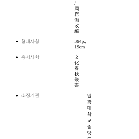
/
周
楞
伽
改
編
형태사항
394p.;
19cm
총서사항
文
化
春
秋
叢
書
소장기관
원
광
대
학
교
중
앙