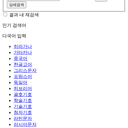
상세검색
결과 내 재검색
인기 검색어
다국어 입력
히라가나
가타카나
중국어
한글고어
그리스문자
프랑스어
독일어
히브리어
괄호기호
학술기호
기술기호
첨자기호
라틴문자
러시아문자