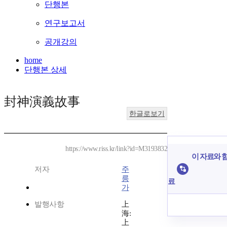
단행본
연구보고서
공개강의
home
단행본 상세
封神演義故事
한글로보기
https://www.riss.kr/link?id=M3193832
이 자료와 함
저자
주
릉
료
가
발행사항
上
海:
上