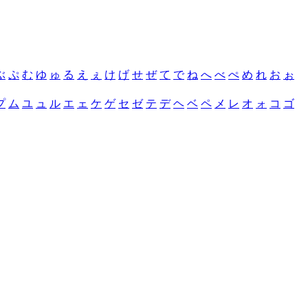
ぶ
ぷ
む
ゆ
ゅ
る
え
ぇ
け
げ
せ
ぜ
て
で
ね
へ
べ
ぺ
め
れ
お
ぉ
プ
ム
ユ
ュ
ル
エ
ェ
ケ
ゲ
セ
ゼ
テ
デ
ヘ
ベ
ペ
メ
レ
オ
ォ
コ
ゴ