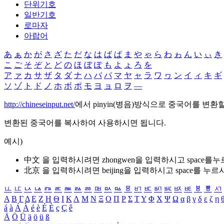
단위기호
일반기호
로마자
아랍어
あ
ぁ
か
が
さ
ざ
た
だ
な
は
ば
ぱ
ま
や
ゃ
ら
わ
ゎ
ん
い
ぃ
き
こ
ご
そ
ぞ
と
ど
の
ほ
ぼ
ぽ
も
よ
ょ
ろ
を
ア
ァ
カ
サ
ザ
タ
ダ
ナ
ハ
バ
パ
マ
ヤ
ャ
ラ
ワ
ヮ
ン
イ
ィ
キ
ギ
ソ
ゾ
ト
ド
ノ
ホ
ボ
ポ
モ
ヨ
ョ
ロ
ヲ
―
http://chineseinput.net/
에서 pinyin(병음)방식으로 중국어를 변환
변환된 중국어를 복사하여 사용하시면 됩니다.
예시)
中文 을 입력하시려면
zhongwen
을 입력하시고 space를
北京 을 입력하시려면
beijing
을 입력하시고 space를 누르
ㅥ
ㅦ
ㅧ
ㅨ
ㅩ
ㅪ
ㅫ
ㅬ
ㅭ
ㅮ
ㅯ
ㅰ
ㅱ
ㅲ
ㅳ
ㅴ
ㅵ
ㅶ
ㅷ
ㅸ
ㅹ
ㅺ
Α
Β
Γ
Δ
Ε
Ζ
Η
Θ
Ι
Κ
Λ
Μ
Ν
Ξ
Ο
Π
Ρ
Σ
Τ
Υ
Φ
Χ
Ψ
Ω
α
β
γ
δ
ε
ζ
η
á
à
Á
À
é
è
É
È
ç
Ç
ê
Ä
Ö
Ü
ä
ö
ü
ß