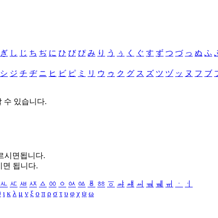
ぎ
し
じ
ち
ぢ
に
ひ
び
ぴ
み
り
う
ぅ
く
ぐ
す
ず
つ
づ
っ
ぬ
ふ
シ
ジ
チ
ヂ
ニ
ヒ
ビ
ピ
ミ
リ
ウ
ゥ
ク
グ
ス
ズ
ツ
ヅ
ッ
ヌ
フ
ブ
할 수 있습니다.
누르시면됩니다.
시면 됩니다.
ㅻ
ㅼ
ㅽ
ㅾ
ㅿ
ㆀ
ㆁ
ㆂ
ㆃ
ㆄ
ㆅ
ㆆ
ㆇ
ㆈ
ㆉ
ㆊ
ㆋ
ㆌ
ㆍ
ㆎ
θ
ι
κ
λ
μ
ν
ξ
ο
π
ρ
σ
τ
υ
φ
χ
ψ
ω