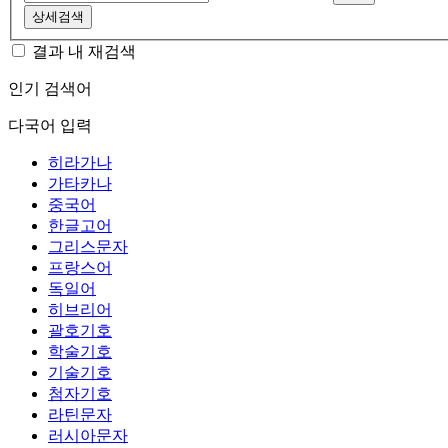
상세검색
결과 내 재검색
인기 검색어
다국어 입력
히라가나
가타카나
중국어
한글고어
그리스문자
프랑스어
독일어
히브리어
괄호기호
학술기호
기술기호
첨자기호
라틴문자
러시아문자