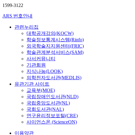
1599-3122
ARS 번호안내
관련누리집
대학공개강의(KOCW)
학술정보통계시스템(Rinfo)
외국학술지지원센터(FRIC)
학술관계분석서비스(SAM)
사서커뮤니티
기관회원
지식나눔(LOOK)
의학전자도서관(MEDLIS)
유관기관 사이트
교육부(MOE)
국립장애인도서관(NLD)
국립중앙도서관(NL)
국회도서관(NAL)
연구윤리정보포털(CRE)
사이언스온 (ScienceON)
이용약관