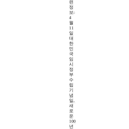
련
정
보:
4
월
11
일
대
한
민
국
임
시
정
부
수
립
기
념
일,
새
로
운
100
년