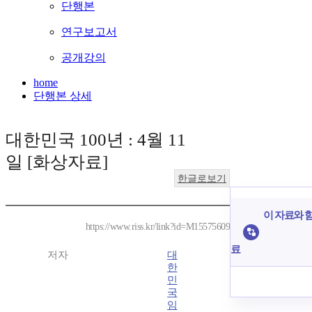
단행본
연구보고서
공개강의
home
단행본 상세
대한민국 100년 : 4월 11
일 [화상자료]
한글로보기
이 자료와 함
https://www.riss.kr/link?id=M15575609
료
저자
대
한
민
국
임