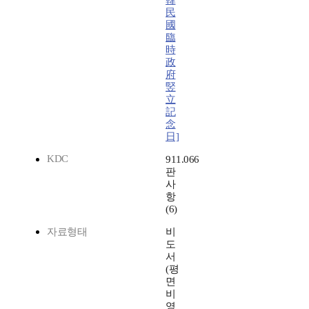
韓
民
國
臨
時
政
府
竪
立
記
念
日]
KDC
911.066
판
사
항
(6)
자료형태
비
도
서
(평
면
비
영