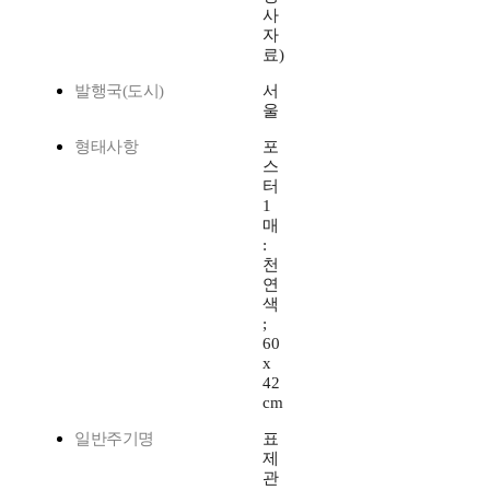
사
자
료)
발행국(도시)
서
울
형태사항
포
스
터
1
매
:
천
연
색
;
60
x
42
cm
일반주기명
표
제
관