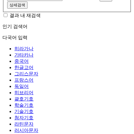
상세검색
결과 내 재검색
인기 검색어
다국어 입력
히라가나
가타카나
중국어
한글고어
그리스문자
프랑스어
독일어
히브리어
괄호기호
학술기호
기술기호
첨자기호
라틴문자
러시아문자