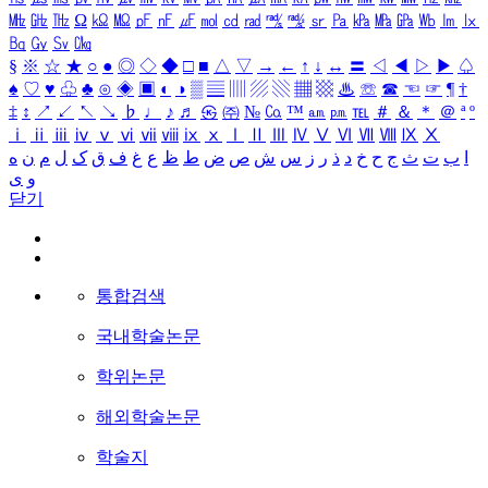
㎒
㎓
㎔
Ω
㏀
㏁
㎊
㎋
㎌
㏖
㏅
㎭
㎮
㎯
㏛
㎩
㎪
㎫
㎬
㏝
㏐
㏓
㏃
㏉
㏜
㏆
§
※
☆
★
○
●
◎
◇
◆
□
■
△
▽
→
←
↑
↓
↔
〓
◁
◀
▷
▶
♤
♠
♡
♥
♧
♣
⊙
◈
▣
◐
◑
▒
▤
▥
▨
▧
▦
▩
♨
☏
☎
☜
☞
¶
†
‡
↕
↗
↙
↖
↘
♭
♩
♪
♬
㉿
㈜
№
㏇
™
㏂
㏘
℡
＃
＆
＊
＠
ª
º
ⅰ
ⅱ
ⅲ
ⅳ
ⅴ
ⅵ
ⅶ
ⅷ
ⅸ
ⅹ
Ⅰ
Ⅱ
Ⅲ
Ⅳ
Ⅴ
Ⅵ
Ⅶ
Ⅷ
Ⅸ
Ⅹ
ا
ب
ت
ث
ج
ح
خ
د
ذ
ر
ز
س
ش
ص
ض
ط
ظ
ع
غ
ف
ق
ک
ل
م
ن
ه
و
ی
닫기
통합검색
국내학술논문
학위논문
해외학술논문
학술지