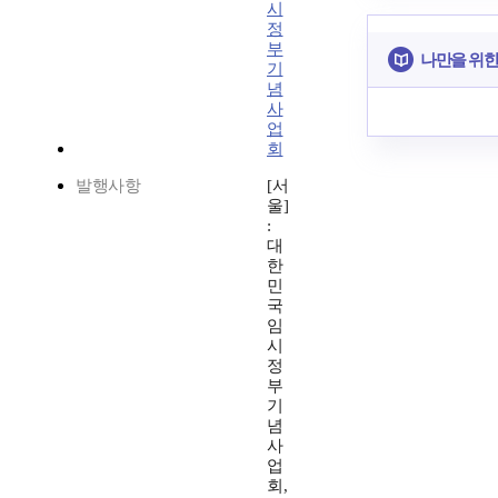
시
정
부
나만을 위한
기
념
사
업
회
발행사항
[서
울]
:
대
한
민
국
임
시
정
부
기
념
사
업
회,