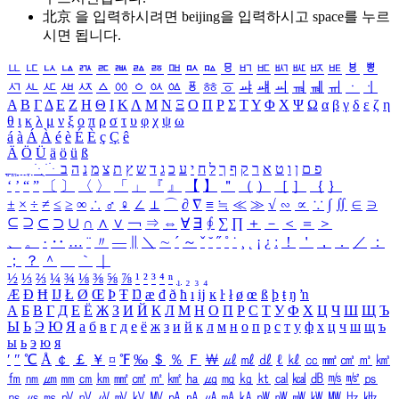
北京 을 입력하시려면
beijing
을 입력하시고 space를 누르
시면 됩니다.
ㅥ
ㅦ
ㅧ
ㅨ
ㅩ
ㅪ
ㅫ
ㅬ
ㅭ
ㅮ
ㅯ
ㅰ
ㅱ
ㅲ
ㅳ
ㅴ
ㅵ
ㅶ
ㅷ
ㅸ
ㅹ
ㅺ
ㅻ
ㅼ
ㅽ
ㅾ
ㅿ
ㆀ
ㆁ
ㆂ
ㆃ
ㆄ
ㆅ
ㆆ
ㆇ
ㆈ
ㆉ
ㆊ
ㆋ
ㆌ
ㆍ
ㆎ
Α
Β
Γ
Δ
Ε
Ζ
Η
Θ
Ι
Κ
Λ
Μ
Ν
Ξ
Ο
Π
Ρ
Σ
Τ
Υ
Φ
Χ
Ψ
Ω
α
β
γ
δ
ε
ζ
η
θ
ι
κ
λ
μ
ν
ξ
ο
π
ρ
σ
τ
υ
φ
χ
ψ
ω
á
à
Á
À
é
è
É
È
ç
Ç
ê
Ä
Ö
Ü
ä
ö
ü
ß
ְ
ֳ
ֲ
ֱ
ָ
ַ
ֵ
ֶ
ִ
ֹ
ּ
ֻ
ׂ
ׁ
ּ
ב
ה
נ
מ
צ
ת
ץ
ש
ד
ג
כ
ע
י
ח
ל
ך
ף
ק
ר
א
ט
ו
ן
ם
פ
‘
’
“
”
〔
〕
〈
〉
「
」
『
』
【
】
＂
（
）
［
］
｛
｝
±
×
÷
≠
≤
≥
∞
∴
♂
♀
∠
⊥
⌒
∂
∇
≡
≒
≪
≫
√
∽
∝
∵
∫
∬
∈
∋
⊆
⊇
⊂
⊃
∪
∩
∧
∨
￢
⇒
⇔
∀
∃
∮
∑
∏
＋
－
＜
＝
＞
、
。
·
‥
…
¨
〃
―
∥
＼
∼
´
～
ˇ
˘
˝
˚
˙
¸
˛
¡
¿
ː
！
＇
，
．
／
：
；
？
＾
＿
｀
｜
½
⅓
⅔
¼
¾
⅛
⅜
⅝
⅞
¹
²
³
⁴
ⁿ
₁
₂
₃
₄
Æ
Ð
Ħ
Ĳ
Ł
Ø
Œ
Þ
Ŧ
Ŋ
æ
đ
ð
ħ
ı
ĳ
ĸ
ŀ
ł
ø
œ
ß
þ
ŧ
ŋ
ŉ
А
Б
В
Г
Д
Е
Ё
Ж
З
И
Й
К
Л
М
Н
О
П
Р
С
Т
У
Ф
Х
Ц
Ч
Ш
Щ
Ъ
Ы
Ь
Э
Ю
Я
а
б
в
г
д
е
ё
ж
з
и
й
к
л
м
н
о
п
р
с
т
у
ф
х
ц
ч
ш
щ
ъ
ы
ь
э
ю
я
′
″
℃
Å
￠
￡
￥
¤
℉
‰
＄
％
Ｆ
￦
㎕
㎖
㎗
ℓ
㎘
㏄
㎣
㎤
㎥
㎦
㎙
㎚
㎛
㎜
㎝
㎞
㎟
㎠
㎡
㎢
㏊
㎍
㎎
㎏
㏏
㎈
㎉
㏈
㎧
㎨
㎰
㎱
㎲
㎳
㎴
㎵
㎶
㎷
㎸
㎹
㎀
㎁
㎂
㎃
㎄
㎺
㎻
㎽
㎾
㎿
㎐
㎑