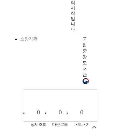
의
시
작
입
니
다
소장기관
국
립
중
앙
도
서
관
0
0
0
상세조회
다운로드
내보내기