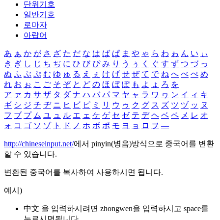
단위기호
일반기호
로마자
아랍어
あ
ぁ
か
が
さ
ざ
た
だ
な
は
ば
ぱ
ま
や
ゃ
ら
わ
ゎ
ん
い
ぃ
き
ぎ
し
じ
ち
ぢ
に
ひ
び
ぴ
み
り
う
ぅ
く
ぐ
す
ず
つ
づ
っ
ぬ
ふ
ぶ
ぷ
む
ゆ
ゅ
る
え
ぇ
け
げ
せ
ぜ
て
で
ね
へ
べ
ぺ
め
れ
お
ぉ
こ
ご
そ
ぞ
と
ど
の
ほ
ぼ
ぽ
も
よ
ょ
ろ
を
ア
ァ
カ
サ
ザ
タ
ダ
ナ
ハ
バ
パ
マ
ヤ
ャ
ラ
ワ
ヮ
ン
イ
ィ
キ
ギ
シ
ジ
チ
ヂ
ニ
ヒ
ビ
ピ
ミ
リ
ウ
ゥ
ク
グ
ス
ズ
ツ
ヅ
ッ
ヌ
フ
ブ
プ
ム
ユ
ュ
ル
エ
ェ
ケ
ゲ
セ
ゼ
テ
デ
ヘ
ベ
ペ
メ
レ
オ
ォ
コ
ゴ
ソ
ゾ
ト
ド
ノ
ホ
ボ
ポ
モ
ヨ
ョ
ロ
ヲ
―
http://chineseinput.net/
에서 pinyin(병음)방식으로 중국어를 변환
할 수 있습니다.
변환된 중국어를 복사하여 사용하시면 됩니다.
예시)
中文 을 입력하시려면
zhongwen
을 입력하시고 space를
누르시면됩니다.