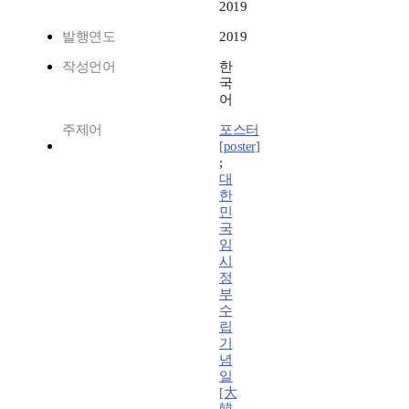
2019
발행연도
2019
작성언어
한
국
어
주제어
포스터
[poster]
;
대
한
민
국
임
시
정
부
수
립
기
념
일
[大