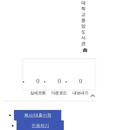
대
학
교
중
앙
도
서
관
0
0
0
상세조회
다운로드
내보내기
복사/대출신청
인용하기