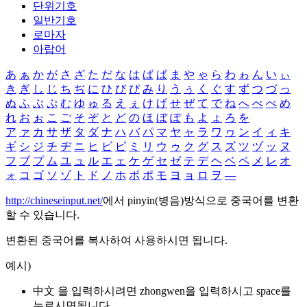
단위기호
일반기호
로마자
아랍어
あ
ぁ
か
が
さ
ざ
た
だ
な
は
ば
ぱ
ま
や
ゃ
ら
わ
ゎ
ん
い
ぃ
き
ぎ
し
じ
ち
ぢ
に
ひ
び
ぴ
み
り
う
ぅ
く
ぐ
す
ず
つ
づ
っ
ぬ
ふ
ぶ
ぷ
む
ゆ
ゅ
る
え
ぇ
け
げ
せ
ぜ
て
で
ね
へ
べ
ぺ
め
れ
お
ぉ
こ
ご
そ
ぞ
と
ど
の
ほ
ぼ
ぽ
も
よ
ょ
ろ
を
ア
ァ
カ
サ
ザ
タ
ダ
ナ
ハ
バ
パ
マ
ヤ
ャ
ラ
ワ
ヮ
ン
イ
ィ
キ
ギ
シ
ジ
チ
ヂ
ニ
ヒ
ビ
ピ
ミ
リ
ウ
ゥ
ク
グ
ス
ズ
ツ
ヅ
ッ
ヌ
フ
ブ
プ
ム
ユ
ュ
ル
エ
ェ
ケ
ゲ
セ
ゼ
テ
デ
ヘ
ベ
ペ
メ
レ
オ
ォ
コ
ゴ
ソ
ゾ
ト
ド
ノ
ホ
ボ
ポ
モ
ヨ
ョ
ロ
ヲ
―
http://chineseinput.net/
에서 pinyin(병음)방식으로 중국어를 변환
할 수 있습니다.
변환된 중국어를 복사하여 사용하시면 됩니다.
예시)
中文 을 입력하시려면
zhongwen
을 입력하시고 space를
누르시면됩니다.