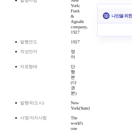
발행사항
New
York:
Funk
나만을 위한
&
Agnalls
company,
1927
발행연도
1927
작성언어
영
어
자료형태
단
행
본
(다
권
본)
발행국(도시)
New
York(State)
서명/저자사항
The
world's
one