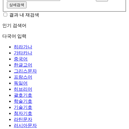
상세검색
결과 내 재검색
인기 검색어
다국어 입력
히라가나
가타카나
중국어
한글고어
그리스문자
프랑스어
독일어
히브리어
괄호기호
학술기호
기술기호
첨자기호
라틴문자
러시아문자