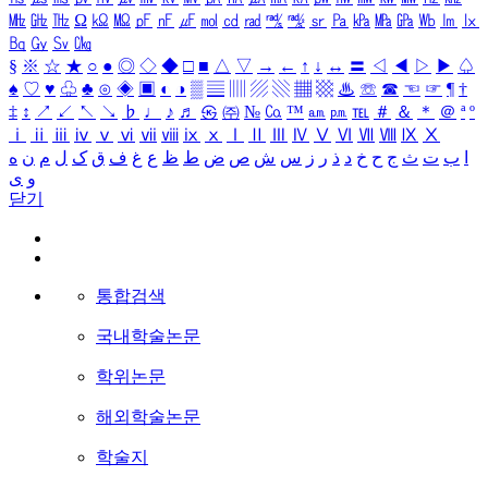
㎒
㎓
㎔
Ω
㏀
㏁
㎊
㎋
㎌
㏖
㏅
㎭
㎮
㎯
㏛
㎩
㎪
㎫
㎬
㏝
㏐
㏓
㏃
㏉
㏜
㏆
§
※
☆
★
○
●
◎
◇
◆
□
■
△
▽
→
←
↑
↓
↔
〓
◁
◀
▷
▶
♤
♠
♡
♥
♧
♣
⊙
◈
▣
◐
◑
▒
▤
▥
▨
▧
▦
▩
♨
☏
☎
☜
☞
¶
†
‡
↕
↗
↙
↖
↘
♭
♩
♪
♬
㉿
㈜
№
㏇
™
㏂
㏘
℡
＃
＆
＊
＠
ª
º
ⅰ
ⅱ
ⅲ
ⅳ
ⅴ
ⅵ
ⅶ
ⅷ
ⅸ
ⅹ
Ⅰ
Ⅱ
Ⅲ
Ⅳ
Ⅴ
Ⅵ
Ⅶ
Ⅷ
Ⅸ
Ⅹ
ا
ب
ت
ث
ج
ح
خ
د
ذ
ر
ز
س
ش
ص
ض
ط
ظ
ع
غ
ف
ق
ک
ل
م
ن
ه
و
ی
닫기
통합검색
국내학술논문
학위논문
해외학술논문
학술지