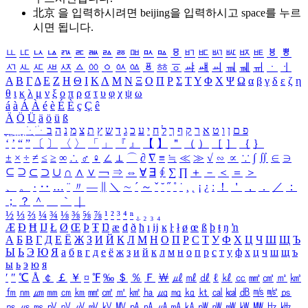
北京 을 입력하시려면
beijing
을 입력하시고 space를 누르
시면 됩니다.
ㅥ
ㅦ
ㅧ
ㅨ
ㅩ
ㅪ
ㅫ
ㅬ
ㅭ
ㅮ
ㅯ
ㅰ
ㅱ
ㅲ
ㅳ
ㅴ
ㅵ
ㅶ
ㅷ
ㅸ
ㅹ
ㅺ
ㅻ
ㅼ
ㅽ
ㅾ
ㅿ
ㆀ
ㆁ
ㆂ
ㆃ
ㆄ
ㆅ
ㆆ
ㆇ
ㆈ
ㆉ
ㆊ
ㆋ
ㆌ
ㆍ
ㆎ
Α
Β
Γ
Δ
Ε
Ζ
Η
Θ
Ι
Κ
Λ
Μ
Ν
Ξ
Ο
Π
Ρ
Σ
Τ
Υ
Φ
Χ
Ψ
Ω
α
β
γ
δ
ε
ζ
η
θ
ι
κ
λ
μ
ν
ξ
ο
π
ρ
σ
τ
υ
φ
χ
ψ
ω
á
à
Á
À
é
è
É
È
ç
Ç
ê
Ä
Ö
Ü
ä
ö
ü
ß
ְ
ֳ
ֲ
ֱ
ָ
ַ
ֵ
ֶ
ִ
ֹ
ּ
ֻ
ׂ
ׁ
ּ
ב
ה
נ
מ
צ
ת
ץ
ש
ד
ג
כ
ע
י
ח
ל
ך
ף
ק
ר
א
ט
ו
ן
ם
פ
‘
’
“
”
〔
〕
〈
〉
「
」
『
』
【
】
＂
（
）
［
］
｛
｝
±
×
÷
≠
≤
≥
∞
∴
♂
♀
∠
⊥
⌒
∂
∇
≡
≒
≪
≫
√
∽
∝
∵
∫
∬
∈
∋
⊆
⊇
⊂
⊃
∪
∩
∧
∨
￢
⇒
⇔
∀
∃
∮
∑
∏
＋
－
＜
＝
＞
、
。
·
‥
…
¨
〃
―
∥
＼
∼
´
～
ˇ
˘
˝
˚
˙
¸
˛
¡
¿
ː
！
＇
，
．
／
：
；
？
＾
＿
｀
｜
½
⅓
⅔
¼
¾
⅛
⅜
⅝
⅞
¹
²
³
⁴
ⁿ
₁
₂
₃
₄
Æ
Ð
Ħ
Ĳ
Ł
Ø
Œ
Þ
Ŧ
Ŋ
æ
đ
ð
ħ
ı
ĳ
ĸ
ŀ
ł
ø
œ
ß
þ
ŧ
ŋ
ŉ
А
Б
В
Г
Д
Е
Ё
Ж
З
И
Й
К
Л
М
Н
О
П
Р
С
Т
У
Ф
Х
Ц
Ч
Ш
Щ
Ъ
Ы
Ь
Э
Ю
Я
а
б
в
г
д
е
ё
ж
з
и
й
к
л
м
н
о
п
р
с
т
у
ф
х
ц
ч
ш
щ
ъ
ы
ь
э
ю
я
′
″
℃
Å
￠
￡
￥
¤
℉
‰
＄
％
Ｆ
￦
㎕
㎖
㎗
ℓ
㎘
㏄
㎣
㎤
㎥
㎦
㎙
㎚
㎛
㎜
㎝
㎞
㎟
㎠
㎡
㎢
㏊
㎍
㎎
㎏
㏏
㎈
㎉
㏈
㎧
㎨
㎰
㎱
㎲
㎳
㎴
㎵
㎶
㎷
㎸
㎹
㎀
㎁
㎂
㎃
㎄
㎺
㎻
㎽
㎾
㎿
㎐
㎑