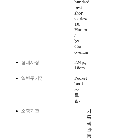
hundred
best
short
stories/
10:
Humor
/
by
Grant
overton.
형태사항
224p.;
18cm.
일반주기명
Pocket
book
자
료
임.
소장기관
가
톨
릭
관
동