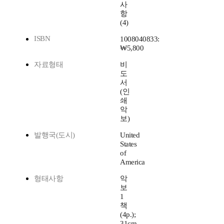
사
항
(4)
ISBN
1008040833:
₩5,800
자료형태
비
도
서
(인
쇄
악
보)
발행국(도시)
United
States
of
America
형태사항
악
보
1
책
(4p.);
31cm.