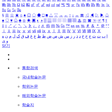
㎒
㎓
㎔
Ω
㏀
㏁
㎊
㎋
㎌
㏖
㏅
㎭
㎮
㎯
㏛
㎩
㎪
㎫
㎬
㏝
㏐
㏓
㏃
㏉
㏜
㏆
§
※
☆
★
○
●
◎
◇
◆
□
■
△
▽
→
←
↑
↓
↔
〓
◁
◀
▷
▶
♤
♠
♡
♥
♧
♣
⊙
◈
▣
◐
◑
▒
▤
▥
▨
▧
▦
▩
♨
☏
☎
☜
☞
¶
†
‡
↕
↗
↙
↖
↘
♭
♩
♪
♬
㉿
㈜
№
㏇
™
㏂
㏘
℡
＃
＆
＊
＠
ª
º
ⅰ
ⅱ
ⅲ
ⅳ
ⅴ
ⅵ
ⅶ
ⅷ
ⅸ
ⅹ
Ⅰ
Ⅱ
Ⅲ
Ⅳ
Ⅴ
Ⅵ
Ⅶ
Ⅷ
Ⅸ
Ⅹ
ا
ب
ت
ث
ج
ح
خ
د
ذ
ر
ز
س
ش
ص
ض
ط
ظ
ع
غ
ف
ق
ک
ل
م
ن
ه
و
ی
닫기
통합검색
국내학술논문
학위논문
해외학술논문
학술지