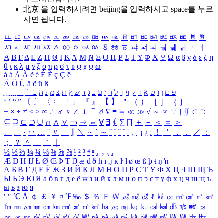
北京 을 입력하시려면
beijing
을 입력하시고 space를 누르
시면 됩니다.
ㅥ
ㅦ
ㅧ
ㅨ
ㅩ
ㅪ
ㅫ
ㅬ
ㅭ
ㅮ
ㅯ
ㅰ
ㅱ
ㅲ
ㅳ
ㅴ
ㅵ
ㅶ
ㅷ
ㅸ
ㅹ
ㅺ
ㅻ
ㅼ
ㅽ
ㅾ
ㅿ
ㆀ
ㆁ
ㆂ
ㆃ
ㆄ
ㆅ
ㆆ
ㆇ
ㆈ
ㆉ
ㆊ
ㆋ
ㆌ
ㆍ
ㆎ
Α
Β
Γ
Δ
Ε
Ζ
Η
Θ
Ι
Κ
Λ
Μ
Ν
Ξ
Ο
Π
Ρ
Σ
Τ
Υ
Φ
Χ
Ψ
Ω
α
β
γ
δ
ε
ζ
η
θ
ι
κ
λ
μ
ν
ξ
ο
π
ρ
σ
τ
υ
φ
χ
ψ
ω
á
à
Á
À
é
è
É
È
ç
Ç
ê
Ä
Ö
Ü
ä
ö
ü
ß
ְ
ֳ
ֲ
ֱ
ָ
ַ
ֵ
ֶ
ִ
ֹ
ּ
ֻ
ׂ
ׁ
ּ
ב
ה
נ
מ
צ
ת
ץ
ש
ד
ג
כ
ע
י
ח
ל
ך
ף
ק
ר
א
ט
ו
ן
ם
פ
‘
’
“
”
〔
〕
〈
〉
「
」
『
』
【
】
＂
（
）
［
］
｛
｝
±
×
÷
≠
≤
≥
∞
∴
♂
♀
∠
⊥
⌒
∂
∇
≡
≒
≪
≫
√
∽
∝
∵
∫
∬
∈
∋
⊆
⊇
⊂
⊃
∪
∩
∧
∨
￢
⇒
⇔
∀
∃
∮
∑
∏
＋
－
＜
＝
＞
、
。
·
‥
…
¨
〃
―
∥
＼
∼
´
～
ˇ
˘
˝
˚
˙
¸
˛
¡
¿
ː
！
＇
，
．
／
：
；
？
＾
＿
｀
｜
½
⅓
⅔
¼
¾
⅛
⅜
⅝
⅞
¹
²
³
⁴
ⁿ
₁
₂
₃
₄
Æ
Ð
Ħ
Ĳ
Ł
Ø
Œ
Þ
Ŧ
Ŋ
æ
đ
ð
ħ
ı
ĳ
ĸ
ŀ
ł
ø
œ
ß
þ
ŧ
ŋ
ŉ
А
Б
В
Г
Д
Е
Ё
Ж
З
И
Й
К
Л
М
Н
О
П
Р
С
Т
У
Ф
Х
Ц
Ч
Ш
Щ
Ъ
Ы
Ь
Э
Ю
Я
а
б
в
г
д
е
ё
ж
з
и
й
к
л
м
н
о
п
р
с
т
у
ф
х
ц
ч
ш
щ
ъ
ы
ь
э
ю
я
′
″
℃
Å
￠
￡
￥
¤
℉
‰
＄
％
Ｆ
￦
㎕
㎖
㎗
ℓ
㎘
㏄
㎣
㎤
㎥
㎦
㎙
㎚
㎛
㎜
㎝
㎞
㎟
㎠
㎡
㎢
㏊
㎍
㎎
㎏
㏏
㎈
㎉
㏈
㎧
㎨
㎰
㎱
㎲
㎳
㎴
㎵
㎶
㎷
㎸
㎹
㎀
㎁
㎂
㎃
㎄
㎺
㎻
㎽
㎾
㎿
㎐
㎑