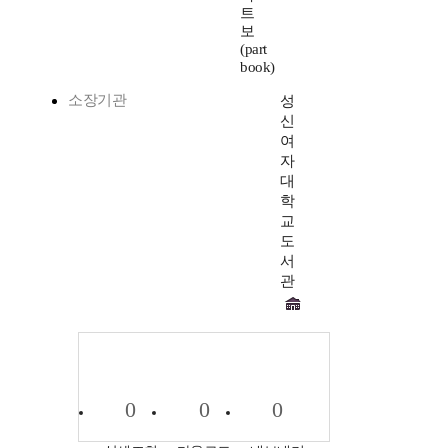
트
보
(part
book)
소장기관
성
신
여
자
대
학
교
도
서
관
0
0
0