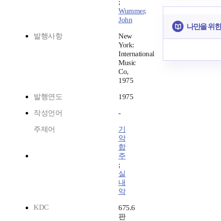
;
Wummer,
John
나만을 위한
발행사항
New
York:
International
Music
Co,
1975
발행연도
1975
작성언어
-
주제어
기
악
합
주
;
실
내
악
KDC
675.6
판