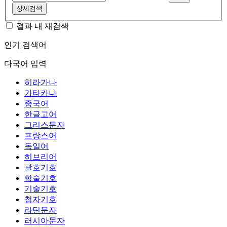
상세검색
결과 내 재검색
인기 검색어
다국어 입력
히라가나
가타카나
중국어
한글고어
그리스문자
프랑스어
독일어
히브리어
괄호기호
학술기호
기술기호
첨자기호
라틴문자
러시아문자