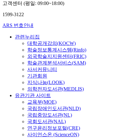
고객센터 (평일: 09:00~18:00)
1599-3122
ARS 번호안내
관련누리집
대학공개강의(KOCW)
학술정보통계시스템(Rinfo)
외국학술지지원센터(FRIC)
학술관계분석서비스(SAM)
사서커뮤니티
기관회원
지식나눔(LOOK)
의학전자도서관(MEDLIS)
유관기관 사이트
교육부(MOE)
국립장애인도서관(NLD)
국립중앙도서관(NL)
국회도서관(NAL)
연구윤리정보포털(CRE)
사이언스온 (ScienceON)