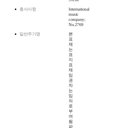
총서사항
International
music
company;
No.2769
일반주기명
본
표
제
는
표
지
표
제
임
권
차
는
임
의
로
부
여
됨
파