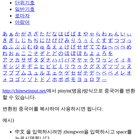
단위기호
일반기호
로마자
아랍어
あ
ぁ
か
が
さ
ざ
た
だ
な
は
ば
ぱ
ま
や
ゃ
ら
わ
ゎ
ん
い
ぃ
き
ぎ
し
じ
ち
ぢ
に
ひ
び
ぴ
み
り
う
ぅ
く
ぐ
す
ず
つ
づ
っ
ぬ
ふ
ぶ
ぷ
む
ゆ
ゅ
る
え
ぇ
け
げ
せ
ぜ
て
で
ね
へ
べ
ぺ
め
れ
お
ぉ
こ
ご
そ
ぞ
と
ど
の
ほ
ぼ
ぽ
も
よ
ょ
ろ
を
ア
ァ
カ
サ
ザ
タ
ダ
ナ
ハ
バ
パ
マ
ヤ
ャ
ラ
ワ
ヮ
ン
イ
ィ
キ
ギ
シ
ジ
チ
ヂ
ニ
ヒ
ビ
ピ
ミ
リ
ウ
ゥ
ク
グ
ス
ズ
ツ
ヅ
ッ
ヌ
フ
ブ
プ
ム
ユ
ュ
ル
エ
ェ
ケ
ゲ
セ
ゼ
テ
デ
ヘ
ベ
ペ
メ
レ
オ
ォ
コ
ゴ
ソ
ゾ
ト
ド
ノ
ホ
ボ
ポ
モ
ヨ
ョ
ロ
ヲ
―
http://chineseinput.net/
에서 pinyin(병음)방식으로 중국어를 변환
할 수 있습니다.
변환된 중국어를 복사하여 사용하시면 됩니다.
예시)
中文 을 입력하시려면
zhongwen
을 입력하시고 space를
누르시면됩니다.