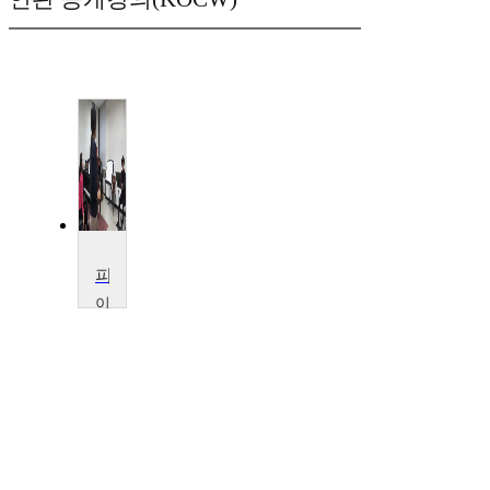
피아노실내악II
이
화
여
자
대
학
교
김
화
림