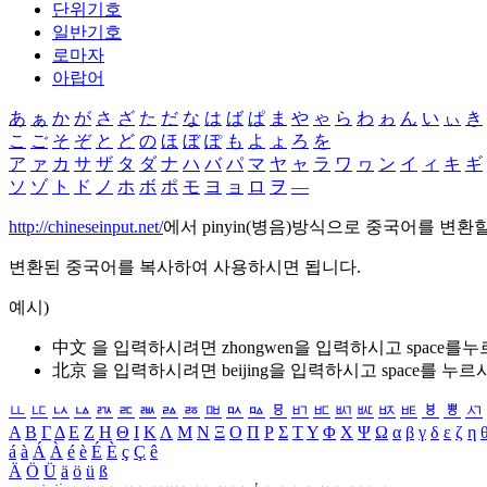
단위기호
일반기호
로마자
아랍어
あ
ぁ
か
が
さ
ざ
た
だ
な
は
ば
ぱ
ま
や
ゃ
ら
わ
ゎ
ん
い
ぃ
き
こ
ご
そ
ぞ
と
ど
の
ほ
ぼ
ぽ
も
よ
ょ
ろ
を
ア
ァ
カ
サ
ザ
タ
ダ
ナ
ハ
バ
パ
マ
ヤ
ャ
ラ
ワ
ヮ
ン
イ
ィ
キ
ギ
ソ
ゾ
ト
ド
ノ
ホ
ボ
ポ
モ
ヨ
ョ
ロ
ヲ
―
http://chineseinput.net/
에서 pinyin(병음)방식으로 중국어를 변환
변환된 중국어를 복사하여 사용하시면 됩니다.
예시)
中文 을 입력하시려면
zhongwen
을 입력하시고 space를
北京 을 입력하시려면
beijing
을 입력하시고 space를 누르
ㅥ
ㅦ
ㅧ
ㅨ
ㅩ
ㅪ
ㅫ
ㅬ
ㅭ
ㅮ
ㅯ
ㅰ
ㅱ
ㅲ
ㅳ
ㅴ
ㅵ
ㅶ
ㅷ
ㅸ
ㅹ
ㅺ
Α
Β
Γ
Δ
Ε
Ζ
Η
Θ
Ι
Κ
Λ
Μ
Ν
Ξ
Ο
Π
Ρ
Σ
Τ
Υ
Φ
Χ
Ψ
Ω
α
β
γ
δ
ε
ζ
η
á
à
Á
À
é
è
É
È
ç
Ç
ê
Ä
Ö
Ü
ä
ö
ü
ß