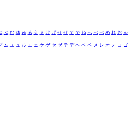
ぶ
ぷ
む
ゆ
ゅ
る
え
ぇ
け
げ
せ
ぜ
て
で
ね
へ
べ
ぺ
め
れ
お
ぉ
プ
ム
ユ
ュ
ル
エ
ェ
ケ
ゲ
セ
ゼ
テ
デ
ヘ
ベ
ペ
メ
レ
オ
ォ
コ
ゴ