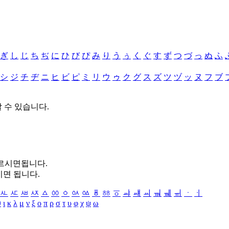
ぎ
し
じ
ち
ぢ
に
ひ
び
ぴ
み
り
う
ぅ
く
ぐ
す
ず
つ
づ
っ
ぬ
ふ
シ
ジ
チ
ヂ
ニ
ヒ
ビ
ピ
ミ
リ
ウ
ゥ
ク
グ
ス
ズ
ツ
ヅ
ッ
ヌ
フ
ブ
할 수 있습니다.
누르시면됩니다.
시면 됩니다.
ㅻ
ㅼ
ㅽ
ㅾ
ㅿ
ㆀ
ㆁ
ㆂ
ㆃ
ㆄ
ㆅ
ㆆ
ㆇ
ㆈ
ㆉ
ㆊ
ㆋ
ㆌ
ㆍ
ㆎ
θ
ι
κ
λ
μ
ν
ξ
ο
π
ρ
σ
τ
υ
φ
χ
ψ
ω