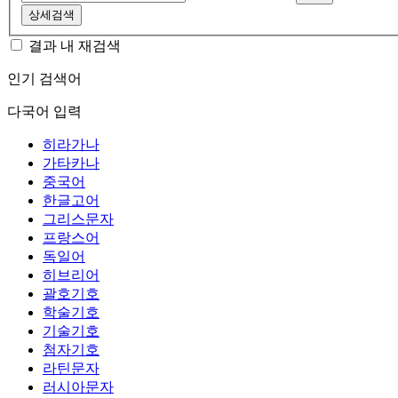
상세검색
결과 내 재검색
인기 검색어
다국어 입력
히라가나
가타카나
중국어
한글고어
그리스문자
프랑스어
독일어
히브리어
괄호기호
학술기호
기술기호
첨자기호
라틴문자
러시아문자