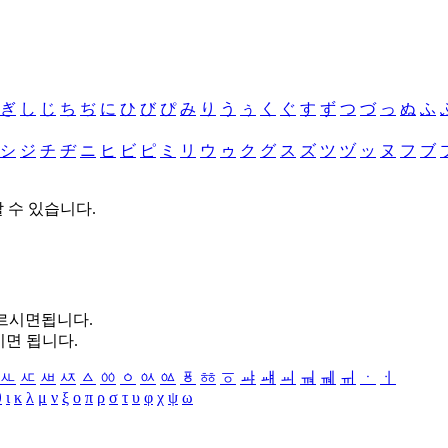
ぎ
し
じ
ち
ぢ
に
ひ
び
ぴ
み
り
う
ぅ
く
ぐ
す
ず
つ
づ
っ
ぬ
ふ
シ
ジ
チ
ヂ
ニ
ヒ
ビ
ピ
ミ
リ
ウ
ゥ
ク
グ
ス
ズ
ツ
ヅ
ッ
ヌ
フ
ブ
할 수 있습니다.
누르시면됩니다.
시면 됩니다.
ㅻ
ㅼ
ㅽ
ㅾ
ㅿ
ㆀ
ㆁ
ㆂ
ㆃ
ㆄ
ㆅ
ㆆ
ㆇ
ㆈ
ㆉ
ㆊ
ㆋ
ㆌ
ㆍ
ㆎ
θ
ι
κ
λ
μ
ν
ξ
ο
π
ρ
σ
τ
υ
φ
χ
ψ
ω