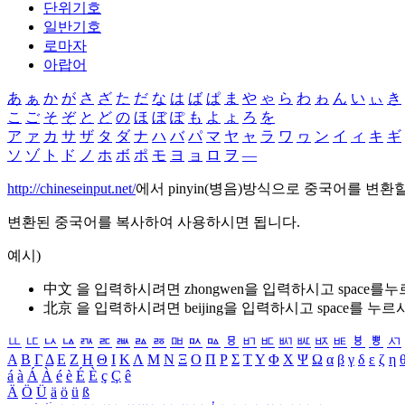
단위기호
일반기호
로마자
아랍어
あ
ぁ
か
が
さ
ざ
た
だ
な
は
ば
ぱ
ま
や
ゃ
ら
わ
ゎ
ん
い
ぃ
き
こ
ご
そ
ぞ
と
ど
の
ほ
ぼ
ぽ
も
よ
ょ
ろ
を
ア
ァ
カ
サ
ザ
タ
ダ
ナ
ハ
バ
パ
マ
ヤ
ャ
ラ
ワ
ヮ
ン
イ
ィ
キ
ギ
ソ
ゾ
ト
ド
ノ
ホ
ボ
ポ
モ
ヨ
ョ
ロ
ヲ
―
http://chineseinput.net/
에서 pinyin(병음)방식으로 중국어를 변환
변환된 중국어를 복사하여 사용하시면 됩니다.
예시)
中文 을 입력하시려면
zhongwen
을 입력하시고 space를
北京 을 입력하시려면
beijing
을 입력하시고 space를 누르
ㅥ
ㅦ
ㅧ
ㅨ
ㅩ
ㅪ
ㅫ
ㅬ
ㅭ
ㅮ
ㅯ
ㅰ
ㅱ
ㅲ
ㅳ
ㅴ
ㅵ
ㅶ
ㅷ
ㅸ
ㅹ
ㅺ
Α
Β
Γ
Δ
Ε
Ζ
Η
Θ
Ι
Κ
Λ
Μ
Ν
Ξ
Ο
Π
Ρ
Σ
Τ
Υ
Φ
Χ
Ψ
Ω
α
β
γ
δ
ε
ζ
η
á
à
Á
À
é
è
É
È
ç
Ç
ê
Ä
Ö
Ü
ä
ö
ü
ß