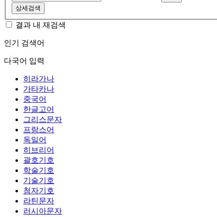
상세검색
결과 내 재검색
인기 검색어
다국어 입력
히라가나
가타카나
중국어
한글고어
그리스문자
프랑스어
독일어
히브리어
괄호기호
학술기호
기술기호
첨자기호
라틴문자
러시아문자