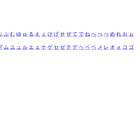
ぶ
ぷ
む
ゆ
ゅ
る
え
ぇ
け
げ
せ
ぜ
て
で
ね
へ
べ
ぺ
め
れ
お
ぉ
プ
ム
ユ
ュ
ル
エ
ェ
ケ
ゲ
セ
ゼ
テ
デ
ヘ
ベ
ペ
メ
レ
オ
ォ
コ
ゴ