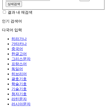
상세검색
결과 내 재검색
인기 검색어
다국어 입력
히라가나
가타카나
중국어
한글고어
그리스문자
프랑스어
독일어
히브리어
괄호기호
학술기호
기술기호
첨자기호
라틴문자
러시아문자