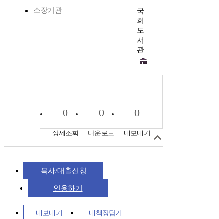
소장기관
국
회
도
서
관
0
0
0
상세조회
다운로드
내보내기
복사/대출신청
인용하기
내보내기
내책장담기