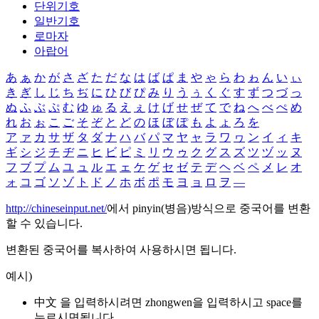
단위기호
일반기호
로마자
아랍어
あ
ぁ
か
が
さ
ざ
た
だ
な
は
ば
ぱ
ま
や
ゃ
ら
わ
ゎ
ん
い
ぃ
き
ぎ
し
じ
ち
ぢ
に
ひ
び
ぴ
み
り
う
ぅ
く
ぐ
す
ず
つ
づ
っ
ぬ
ふ
ぶ
ぷ
む
ゆ
ゅ
る
え
ぇ
け
げ
せ
ぜ
て
で
ね
へ
べ
ぺ
め
れ
お
ぉ
こ
ご
そ
ぞ
と
ど
の
ほ
ぼ
ぽ
も
よ
ょ
ろ
を
ア
ァ
カ
サ
ザ
タ
ダ
ナ
ハ
バ
パ
マ
ヤ
ャ
ラ
ワ
ヮ
ン
イ
ィ
キ
ギ
シ
ジ
チ
ヂ
ニ
ヒ
ビ
ピ
ミ
リ
ウ
ゥ
ク
グ
ス
ズ
ツ
ヅ
ッ
ヌ
フ
ブ
プ
ム
ユ
ュ
ル
エ
ェ
ケ
ゲ
セ
ゼ
テ
デ
ヘ
ベ
ペ
メ
レ
オ
ォ
コ
ゴ
ソ
ゾ
ト
ド
ノ
ホ
ボ
ポ
モ
ヨ
ョ
ロ
ヲ
―
http://chineseinput.net/
에서 pinyin(병음)방식으로 중국어를 변환
할 수 있습니다.
변환된 중국어를 복사하여 사용하시면 됩니다.
예시)
中文 을 입력하시려면
zhongwen
을 입력하시고 space를
누르시면됩니다.