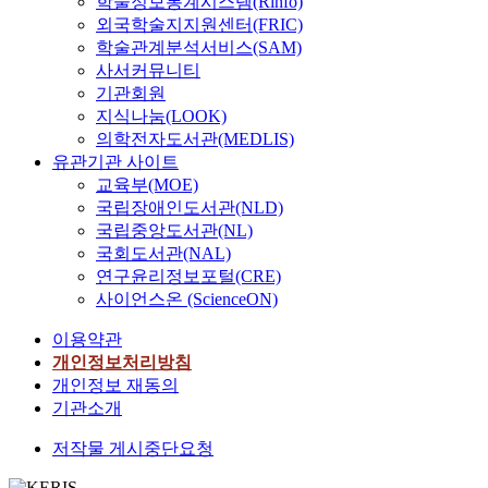
학술정보통계시스템(Rinfo)
외국학술지지원센터(FRIC)
학술관계분석서비스(SAM)
사서커뮤니티
기관회원
지식나눔(LOOK)
의학전자도서관(MEDLIS)
유관기관 사이트
교육부(MOE)
국립장애인도서관(NLD)
국립중앙도서관(NL)
국회도서관(NAL)
연구윤리정보포털(CRE)
사이언스온 (ScienceON)
이용약관
개인정보처리방침
개인정보 재동의
기관소개
저작물 게시중단요청