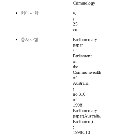
Criminology
형태사항
v.
;
25
cm
총서사항
Parliamentary
paper
/
Parliament
of
the
Commonwealth
of
Australia
;
no.310
of
1998
Parliamentary
paper(Australia.
Parliament)
;
1998/310