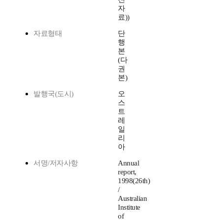
자
료))
자료형태
단
행
본
(다
권
본)
발행국(도시)
오
스
트
레
일
리
아
서명/저자사항
Annual
report,
1998(26th)
/
Australian
Institute
of