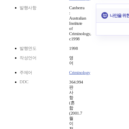
발행사항
Canberra
:
나만을 위
Australian
Institute
of
Criminology,
c1998
발행연도
1998
작성언어
영
어
주제어
Criminology
DDC
364.994
판
사
항
(혼
합
(2001.7
월
이
전