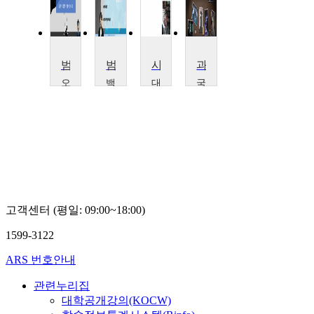
범죄학기초
범죄학
사이버범죄심리학
과학수사의 원리와 이해
오
백
대
국
산
석
전
립
대
문
대
강
학
화
학
릉
교
대
교
원
서
학
이
주
봉
교
봉
대
성
정
한
학
승
교
민
권
고객센터 (평일: 09:00~18:00)
기
태
1599-3122
ARS 번호안내
관련누리집
대학공개강의(KOCW)