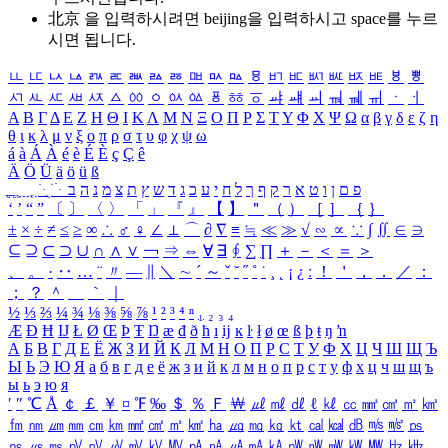
北京 을 입력하시려면
beijing
을 입력하시고 space를 누르
시면 됩니다.
ㅥ
ㅦ
ㅧ
ㅨ
ㅩ
ㅪ
ㅫ
ㅬ
ㅭ
ㅮ
ㅯ
ㅰ
ㅱ
ㅲ
ㅳ
ㅴ
ㅵ
ㅶ
ㅷ
ㅸ
ㅹ
ㅺ
ㅻ
ㅼ
ㅽ
ㅾ
ㅿ
ㆀ
ㆁ
ㆂ
ㆃ
ㆄ
ㆅ
ㆆ
ㆇ
ㆈ
ㆉ
ㆊ
ㆋ
ㆌ
ㆍ
ㆎ
Α
Β
Γ
Δ
Ε
Ζ
Η
Θ
Ι
Κ
Λ
Μ
Ν
Ξ
Ο
Π
Ρ
Σ
Τ
Υ
Φ
Χ
Ψ
Ω
α
β
γ
δ
ε
ζ
η
θ
ι
κ
λ
μ
ν
ξ
ο
π
ρ
σ
τ
υ
φ
χ
ψ
ω
á
à
Á
À
é
è
É
È
ç
Ç
ê
Ä
Ö
Ü
ä
ö
ü
ß
ְ
ֳ
ֲ
ֱ
ָ
ַ
ֵ
ֶ
ִ
ֹ
ּ
ֻ
ׂ
ׁ
ּ
ב
ה
נ
מ
צ
ת
ץ
ש
ד
ג
כ
ע
י
ח
ל
ך
ף
ק
ר
א
ט
ו
ן
ם
פ
‘
’
“
”
〔
〕
〈
〉
「
」
『
』
【
】
＂
（
）
［
］
｛
｝
±
×
÷
≠
≤
≥
∞
∴
♂
♀
∠
⊥
⌒
∂
∇
≡
≒
≪
≫
√
∽
∝
∵
∫
∬
∈
∋
⊆
⊇
⊂
⊃
∪
∩
∧
∨
￢
⇒
⇔
∀
∃
∮
∑
∏
＋
－
＜
＝
＞
、
。
·
‥
…
¨
〃
―
∥
＼
∼
´
～
ˇ
˘
˝
˚
˙
¸
˛
¡
¿
ː
！
＇
，
．
／
：
；
？
＾
＿
｀
｜
½
⅓
⅔
¼
¾
⅛
⅜
⅝
⅞
¹
²
³
⁴
ⁿ
₁
₂
₃
₄
Æ
Ð
Ħ
Ĳ
Ł
Ø
Œ
Þ
Ŧ
Ŋ
æ
đ
ð
ħ
ı
ĳ
ĸ
ŀ
ł
ø
œ
ß
þ
ŧ
ŋ
ŉ
А
Б
В
Г
Д
Е
Ё
Ж
З
И
Й
К
Л
М
Н
О
П
Р
С
Т
У
Ф
Х
Ц
Ч
Ш
Щ
Ъ
Ы
Ь
Э
Ю
Я
а
б
в
г
д
е
ё
ж
з
и
й
к
л
м
н
о
п
р
с
т
у
ф
х
ц
ч
ш
щ
ъ
ы
ь
э
ю
я
′
″
℃
Å
￠
￡
￥
¤
℉
‰
＄
％
Ｆ
￦
㎕
㎖
㎗
ℓ
㎘
㏄
㎣
㎤
㎥
㎦
㎙
㎚
㎛
㎜
㎝
㎞
㎟
㎠
㎡
㎢
㏊
㎍
㎎
㎏
㏏
㎈
㎉
㏈
㎧
㎨
㎰
㎱
㎲
㎳
㎴
㎵
㎶
㎷
㎸
㎹
㎀
㎁
㎂
㎃
㎄
㎺
㎻
㎽
㎾
㎿
㎐
㎑