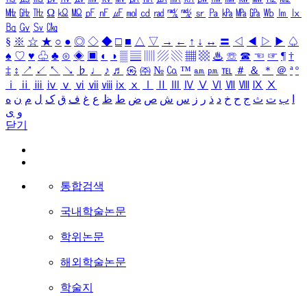
㎒
㎓
㎔
Ω
㏀
㏁
㎊
㎋
㎌
㏖
㏅
㎭
㎮
㎯
㏛
㎩
㎪
㎫
㎬
㏝
㏐
㏓
㏃
㏉
㏜
㏆
§
※
☆
★
○
●
◎
◇
◆
□
■
△
▽
→
←
↑
↓
↔
〓
◁
◀
▷
▶
♤
♠
♡
♥
♧
♣
⊙
◈
▣
◐
◑
▒
▤
▥
▨
▧
▦
▩
♨
☏
☎
☜
☞
¶
†
‡
↕
↗
↙
↖
↘
♭
♩
♪
♬
㉿
㈜
№
㏇
™
㏂
㏘
℡
＃
＆
＊
＠
ª
º
ⅰ
ⅱ
ⅲ
ⅳ
ⅴ
ⅵ
ⅶ
ⅷ
ⅸ
ⅹ
Ⅰ
Ⅱ
Ⅲ
Ⅳ
Ⅴ
Ⅵ
Ⅶ
Ⅷ
Ⅸ
Ⅹ
ا
ب
ت
ث
ج
ح
خ
د
ذ
ر
ز
س
ش
ص
ض
ط
ظ
ع
غ
ف
ق
ک
ل
م
ن
ه
و
ی
닫기
통합검색
국내학술논문
학위논문
해외학술논문
학술지