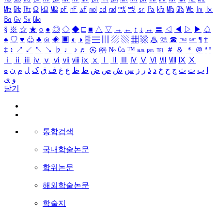
㎒
㎓
㎔
Ω
㏀
㏁
㎊
㎋
㎌
㏖
㏅
㎭
㎮
㎯
㏛
㎩
㎪
㎫
㎬
㏝
㏐
㏓
㏃
㏉
㏜
㏆
§
※
☆
★
○
●
◎
◇
◆
□
■
△
▽
→
←
↑
↓
↔
〓
◁
◀
▷
▶
♤
♠
♡
♥
♧
♣
⊙
◈
▣
◐
◑
▒
▤
▥
▨
▧
▦
▩
♨
☏
☎
☜
☞
¶
†
‡
↕
↗
↙
↖
↘
♭
♩
♪
♬
㉿
㈜
№
㏇
™
㏂
㏘
℡
＃
＆
＊
＠
ª
º
ⅰ
ⅱ
ⅲ
ⅳ
ⅴ
ⅵ
ⅶ
ⅷ
ⅸ
ⅹ
Ⅰ
Ⅱ
Ⅲ
Ⅳ
Ⅴ
Ⅵ
Ⅶ
Ⅷ
Ⅸ
Ⅹ
ا
ب
ت
ث
ج
ح
خ
د
ذ
ر
ز
س
ش
ص
ض
ط
ظ
ع
غ
ف
ق
ک
ل
م
ن
ه
و
ی
닫기
통합검색
국내학술논문
학위논문
해외학술논문
학술지