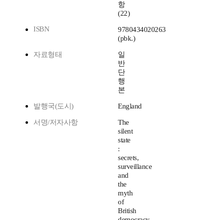
항
(22)
ISBN
9780434020263
(pbk.)
자료형태
일
반
단
행
본
발행국(도시)
England
서명/저자사항
The
silent
state
:
secrets,
surveillance
and
the
myth
of
British
democracy