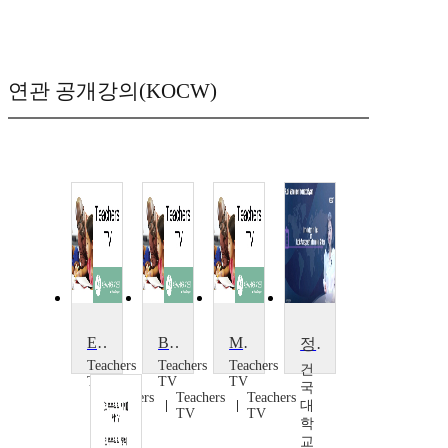
연관 공개강의(KOCW)
Engaging with Democracy
Big School Democracy
My World, My Democracy
정보체계론
Teachers
Teachers
Teachers
건
TV
TV
TV
국
Teachers
Teachers
Teachers
대
TV
TV
TV
학
교