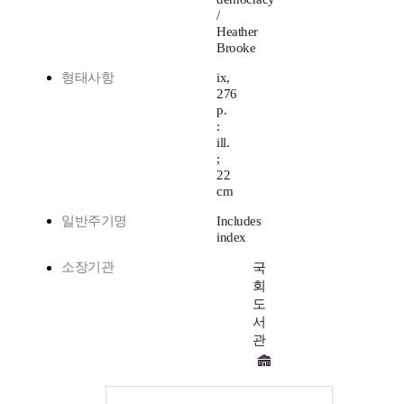
/
Heather
Brooke
형태사항
ix,
276
p.
:
ill.
;
22
cm
일반주기명
Includes
index
소장기관
국
회
도
서
관