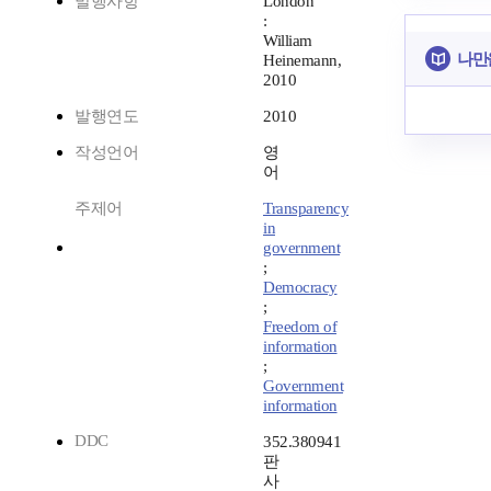
발행사항
London
:
William
나만
Heinemann,
2010
발행연도
2010
작성언어
영
어
주제어
Transparency
in
government
;
Democracy
;
Freedom of
information
;
Government
information
DDC
352.380941
판
사