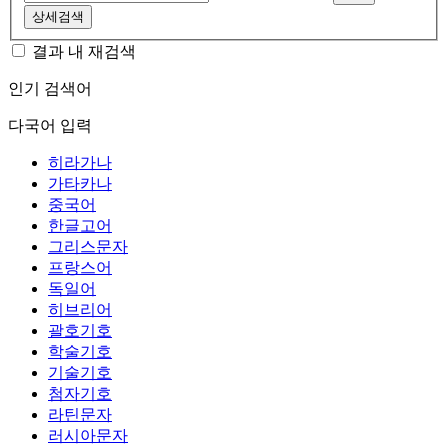
상세검색
결과 내 재검색
인기 검색어
다국어 입력
히라가나
가타카나
중국어
한글고어
그리스문자
프랑스어
독일어
히브리어
괄호기호
학술기호
기술기호
첨자기호
라틴문자
러시아문자