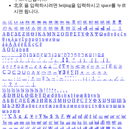
北京 을 입력하시려면
beijing
을 입력하시고 space를 누르
시면 됩니다.
ㅥ
ㅦ
ㅧ
ㅨ
ㅩ
ㅪ
ㅫ
ㅬ
ㅭ
ㅮ
ㅯ
ㅰ
ㅱ
ㅲ
ㅳ
ㅴ
ㅵ
ㅶ
ㅷ
ㅸ
ㅹ
ㅺ
ㅻ
ㅼ
ㅽ
ㅾ
ㅿ
ㆀ
ㆁ
ㆂ
ㆃ
ㆄ
ㆅ
ㆆ
ㆇ
ㆈ
ㆉ
ㆊ
ㆋ
ㆌ
ㆍ
ㆎ
Α
Β
Γ
Δ
Ε
Ζ
Η
Θ
Ι
Κ
Λ
Μ
Ν
Ξ
Ο
Π
Ρ
Σ
Τ
Υ
Φ
Χ
Ψ
Ω
α
β
γ
δ
ε
ζ
η
θ
ι
κ
λ
μ
ν
ξ
ο
π
ρ
σ
τ
υ
φ
χ
ψ
ω
á
à
Á
À
é
è
É
È
ç
Ç
ê
Ä
Ö
Ü
ä
ö
ü
ß
ְ
ֳ
ֲ
ֱ
ָ
ַ
ֵ
ֶ
ִ
ֹ
ּ
ֻ
ׂ
ׁ
ּ
ב
ה
נ
מ
צ
ת
ץ
ש
ד
ג
כ
ע
י
ח
ל
ך
ף
ק
ר
א
ט
ו
ן
ם
פ
‘
’
“
”
〔
〕
〈
〉
「
」
『
』
【
】
＂
（
）
［
］
｛
｝
±
×
÷
≠
≤
≥
∞
∴
♂
♀
∠
⊥
⌒
∂
∇
≡
≒
≪
≫
√
∽
∝
∵
∫
∬
∈
∋
⊆
⊇
⊂
⊃
∪
∩
∧
∨
￢
⇒
⇔
∀
∃
∮
∑
∏
＋
－
＜
＝
＞
、
。
·
‥
…
¨
〃
―
∥
＼
∼
´
～
ˇ
˘
˝
˚
˙
¸
˛
¡
¿
ː
！
＇
，
．
／
：
；
？
＾
＿
｀
｜
½
⅓
⅔
¼
¾
⅛
⅜
⅝
⅞
¹
²
³
⁴
ⁿ
₁
₂
₃
₄
Æ
Ð
Ħ
Ĳ
Ł
Ø
Œ
Þ
Ŧ
Ŋ
æ
đ
ð
ħ
ı
ĳ
ĸ
ŀ
ł
ø
œ
ß
þ
ŧ
ŋ
ŉ
А
Б
В
Г
Д
Е
Ё
Ж
З
И
Й
К
Л
М
Н
О
П
Р
С
Т
У
Ф
Х
Ц
Ч
Ш
Щ
Ъ
Ы
Ь
Э
Ю
Я
а
б
в
г
д
е
ё
ж
з
и
й
к
л
м
н
о
п
р
с
т
у
ф
х
ц
ч
ш
щ
ъ
ы
ь
э
ю
я
′
″
℃
Å
￠
￡
￥
¤
℉
‰
＄
％
Ｆ
￦
㎕
㎖
㎗
ℓ
㎘
㏄
㎣
㎤
㎥
㎦
㎙
㎚
㎛
㎜
㎝
㎞
㎟
㎠
㎡
㎢
㏊
㎍
㎎
㎏
㏏
㎈
㎉
㏈
㎧
㎨
㎰
㎱
㎲
㎳
㎴
㎵
㎶
㎷
㎸
㎹
㎀
㎁
㎂
㎃
㎄
㎺
㎻
㎽
㎾
㎿
㎐
㎑