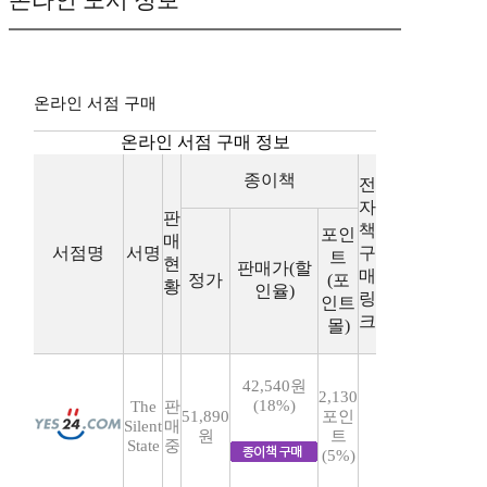
온라인 도서 정보
온라인 서점 구매
온라인 서점 구매 정보
종이책
전
자
판
책
포인
매
서점명
서명
구
트
현
판매가(할
매
정가
(포
황
인율)
링
인트
크
몰)
42,540원
2,130
(18%)
The
판
51,890
포인
Silent
매
원
트
State
중
(5%)