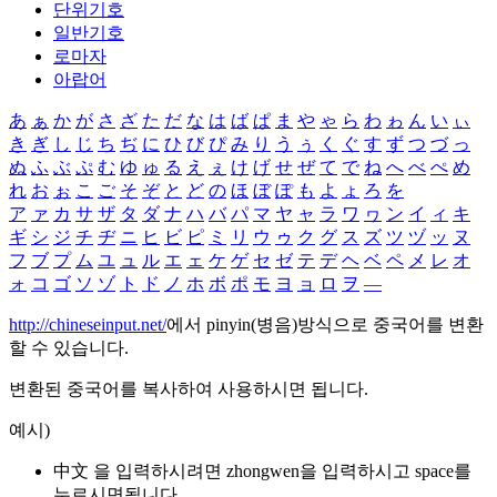
단위기호
일반기호
로마자
아랍어
あ
ぁ
か
が
さ
ざ
た
だ
な
は
ば
ぱ
ま
や
ゃ
ら
わ
ゎ
ん
い
ぃ
き
ぎ
し
じ
ち
ぢ
に
ひ
び
ぴ
み
り
う
ぅ
く
ぐ
す
ず
つ
づ
っ
ぬ
ふ
ぶ
ぷ
む
ゆ
ゅ
る
え
ぇ
け
げ
せ
ぜ
て
で
ね
へ
べ
ぺ
め
れ
お
ぉ
こ
ご
そ
ぞ
と
ど
の
ほ
ぼ
ぽ
も
よ
ょ
ろ
を
ア
ァ
カ
サ
ザ
タ
ダ
ナ
ハ
バ
パ
マ
ヤ
ャ
ラ
ワ
ヮ
ン
イ
ィ
キ
ギ
シ
ジ
チ
ヂ
ニ
ヒ
ビ
ピ
ミ
リ
ウ
ゥ
ク
グ
ス
ズ
ツ
ヅ
ッ
ヌ
フ
ブ
プ
ム
ユ
ュ
ル
エ
ェ
ケ
ゲ
セ
ゼ
テ
デ
ヘ
ベ
ペ
メ
レ
オ
ォ
コ
ゴ
ソ
ゾ
ト
ド
ノ
ホ
ボ
ポ
モ
ヨ
ョ
ロ
ヲ
―
http://chineseinput.net/
에서 pinyin(병음)방식으로 중국어를 변환
할 수 있습니다.
변환된 중국어를 복사하여 사용하시면 됩니다.
예시)
中文 을 입력하시려면
zhongwen
을 입력하시고 space를
누르시면됩니다.