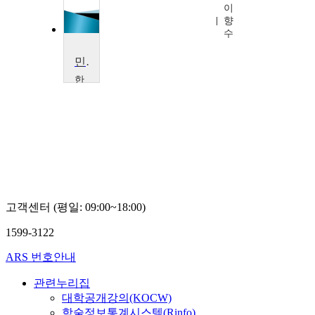
이
향
수
민주주의의 이해
한
림
대
학
교
김
인
영
고객센터 (평일: 09:00~18:00)
1599-3122
ARS 번호안내
관련누리집
대학공개강의(KOCW)
학술정보통계시스템(Rinfo)