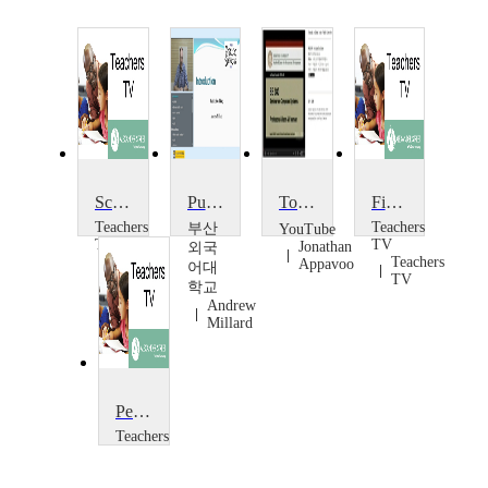
School Improvement: Public Relations
Public Speaking
Towards a Global Scale Public Computer
Finance
Teachers
Teachers
부산
YouTube
TV
TV
Jonathan
외국
Teachers
Teachers
Appavoo
어대
TV
TV
학교
Andrew
Millard
Personal Finance Education: The School Disco
Teachers
TV
Teachers