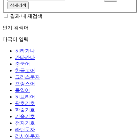
상세검색
결과 내 재검색
인기 검색어
다국어 입력
히라가나
가타카나
중국어
한글고어
그리스문자
프랑스어
독일어
히브리어
괄호기호
학술기호
기술기호
첨자기호
라틴문자
러시아문자