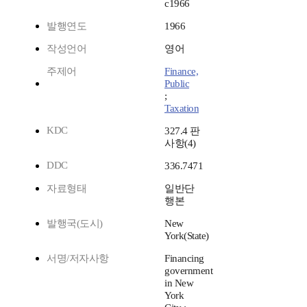
c1966
발행연도
1966
작성언어
영어
주제어
Finance,
Public
;
Taxation
KDC
327.4 판
사항(4)
DDC
336.7471
자료형태
일반단
행본
발행국(도시)
New
York(State)
서명/저자사항
Financing
government
in New
York