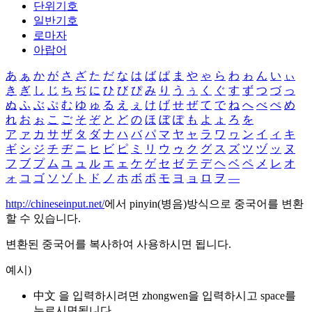
단위기호
일반기호
로마자
아랍어
あ
ぁ
か
が
さ
ざ
た
だ
な
は
ば
ぱ
ま
や
ゃ
ら
わ
ゎ
ん
い
ぃ
き
ぎ
し
じ
ち
ぢ
に
ひ
び
ぴ
み
り
う
ぅ
く
ぐ
す
ず
つ
づ
っ
ぬ
ふ
ぶ
ぷ
む
ゆ
ゅ
る
え
ぇ
け
げ
せ
ぜ
て
で
ね
へ
べ
ぺ
め
れ
お
ぉ
こ
ご
そ
ぞ
と
ど
の
ほ
ぼ
ぽ
も
よ
ょ
ろ
を
ア
ァ
カ
サ
ザ
タ
ダ
ナ
ハ
バ
パ
マ
ヤ
ャ
ラ
ワ
ヮ
ン
イ
ィ
キ
ギ
シ
ジ
チ
ヂ
ニ
ヒ
ビ
ピ
ミ
リ
ウ
ゥ
ク
グ
ス
ズ
ツ
ヅ
ッ
ヌ
フ
ブ
プ
ム
ユ
ュ
ル
エ
ェ
ケ
ゲ
セ
ゼ
テ
デ
ヘ
ベ
ペ
メ
レ
オ
ォ
コ
ゴ
ソ
ゾ
ト
ド
ノ
ホ
ボ
ポ
モ
ヨ
ョ
ロ
ヲ
―
http://chineseinput.net/
에서 pinyin(병음)방식으로 중국어를 변환
할 수 있습니다.
변환된 중국어를 복사하여 사용하시면 됩니다.
예시)
中文 을 입력하시려면
zhongwen
을 입력하시고 space를
누르시면됩니다.