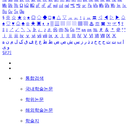
㎒
㎓
㎔
Ω
㏀
㏁
㎊
㎋
㎌
㏖
㏅
㎭
㎮
㎯
㏛
㎩
㎪
㎫
㎬
㏝
㏐
㏓
㏃
㏉
㏜
㏆
§
※
☆
★
○
●
◎
◇
◆
□
■
△
▽
→
←
↑
↓
↔
〓
◁
◀
▷
▶
♤
♠
♡
♥
♧
♣
⊙
◈
▣
◐
◑
▒
▤
▥
▨
▧
▦
▩
♨
☏
☎
☜
☞
¶
†
‡
↕
↗
↙
↖
↘
♭
♩
♪
♬
㉿
㈜
№
㏇
™
㏂
㏘
℡
＃
＆
＊
＠
ª
º
ⅰ
ⅱ
ⅲ
ⅳ
ⅴ
ⅵ
ⅶ
ⅷ
ⅸ
ⅹ
Ⅰ
Ⅱ
Ⅲ
Ⅳ
Ⅴ
Ⅵ
Ⅶ
Ⅷ
Ⅸ
Ⅹ
ا
ب
ت
ث
ج
ح
خ
د
ذ
ر
ز
س
ش
ص
ض
ط
ظ
ع
غ
ف
ق
ک
ل
م
ن
ه
و
ی
닫기
통합검색
국내학술논문
학위논문
해외학술논문
학술지