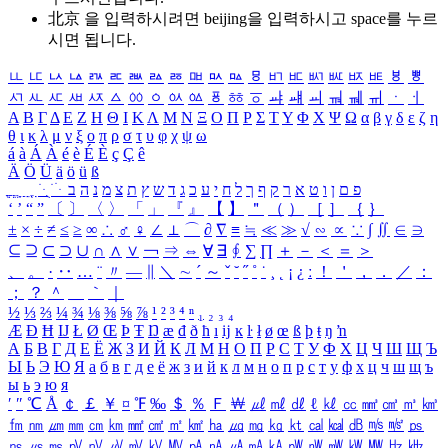
北京 을 입력하시려면
beijing
을 입력하시고 space를 누르
시면 됩니다.
ㅥ
ㅦ
ㅧ
ㅨ
ㅩ
ㅪ
ㅫ
ㅬ
ㅭ
ㅮ
ㅯ
ㅰ
ㅱ
ㅲ
ㅳ
ㅴ
ㅵ
ㅶ
ㅷ
ㅸ
ㅹ
ㅺ
ㅻ
ㅼ
ㅽ
ㅾ
ㅿ
ㆀ
ㆁ
ㆂ
ㆃ
ㆄ
ㆅ
ㆆ
ㆇ
ㆈ
ㆉ
ㆊ
ㆋ
ㆌ
ㆍ
ㆎ
Α
Β
Γ
Δ
Ε
Ζ
Η
Θ
Ι
Κ
Λ
Μ
Ν
Ξ
Ο
Π
Ρ
Σ
Τ
Υ
Φ
Χ
Ψ
Ω
α
β
γ
δ
ε
ζ
η
θ
ι
κ
λ
μ
ν
ξ
ο
π
ρ
σ
τ
υ
φ
χ
ψ
ω
á
à
Á
À
é
è
É
È
ç
Ç
ê
Ä
Ö
Ü
ä
ö
ü
ß
ְ
ֳ
ֲ
ֱ
ָ
ַ
ֵ
ֶ
ִ
ֹ
ּ
ֻ
ׂ
ׁ
ּ
ב
ה
נ
מ
צ
ת
ץ
ש
ד
ג
כ
ע
י
ח
ל
ך
ף
ק
ר
א
ט
ו
ן
ם
פ
‘
’
“
”
〔
〕
〈
〉
「
」
『
』
【
】
＂
（
）
［
］
｛
｝
±
×
÷
≠
≤
≥
∞
∴
♂
♀
∠
⊥
⌒
∂
∇
≡
≒
≪
≫
√
∽
∝
∵
∫
∬
∈
∋
⊆
⊇
⊂
⊃
∪
∩
∧
∨
￢
⇒
⇔
∀
∃
∮
∑
∏
＋
－
＜
＝
＞
、
。
·
‥
…
¨
〃
―
∥
＼
∼
´
～
ˇ
˘
˝
˚
˙
¸
˛
¡
¿
ː
！
＇
，
．
／
：
；
？
＾
＿
｀
｜
½
⅓
⅔
¼
¾
⅛
⅜
⅝
⅞
¹
²
³
⁴
ⁿ
₁
₂
₃
₄
Æ
Ð
Ħ
Ĳ
Ł
Ø
Œ
Þ
Ŧ
Ŋ
æ
đ
ð
ħ
ı
ĳ
ĸ
ŀ
ł
ø
œ
ß
þ
ŧ
ŋ
ŉ
А
Б
В
Г
Д
Е
Ё
Ж
З
И
Й
К
Л
М
Н
О
П
Р
С
Т
У
Ф
Х
Ц
Ч
Ш
Щ
Ъ
Ы
Ь
Э
Ю
Я
а
б
в
г
д
е
ё
ж
з
и
й
к
л
м
н
о
п
р
с
т
у
ф
х
ц
ч
ш
щ
ъ
ы
ь
э
ю
я
′
″
℃
Å
￠
￡
￥
¤
℉
‰
＄
％
Ｆ
￦
㎕
㎖
㎗
ℓ
㎘
㏄
㎣
㎤
㎥
㎦
㎙
㎚
㎛
㎜
㎝
㎞
㎟
㎠
㎡
㎢
㏊
㎍
㎎
㎏
㏏
㎈
㎉
㏈
㎧
㎨
㎰
㎱
㎲
㎳
㎴
㎵
㎶
㎷
㎸
㎹
㎀
㎁
㎂
㎃
㎄
㎺
㎻
㎽
㎾
㎿
㎐
㎑