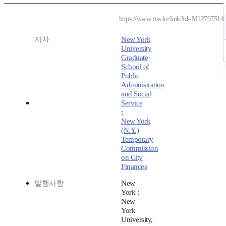
https://www.riss.kr/link?id=M12797514
저자
New York
University
Graduate
School of
Public
Administration
and Social
Service
;
New York
(N.Y.)
Temporary
Commission
on City
Finances
발행사항
New
York :
New
York
University,