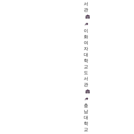
서
관
이
화
여
자
대
학
교
도
서
관
충
남
대
학
교