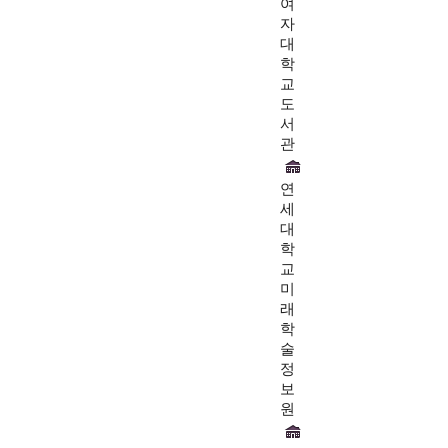
여
자
대
학
교
도
서
관
연
세
대
학
교
미
래
학
술
정
보
원