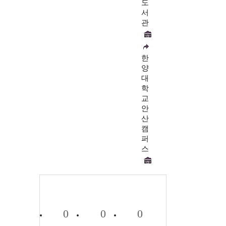
도
서
관
한
양
대
학
교
안
산
캠
퍼
스
0
0
0