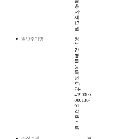
술
총
서;
제
17
권
일반주기명
정
부
간
행
물
등
록
번
호:
74-
4190000-
000138-
01
각
주
수
록
소장기관
건