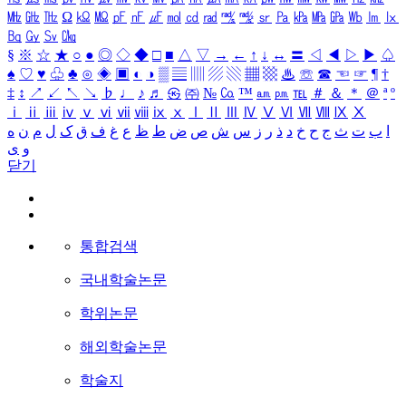
㎒
㎓
㎔
Ω
㏀
㏁
㎊
㎋
㎌
㏖
㏅
㎭
㎮
㎯
㏛
㎩
㎪
㎫
㎬
㏝
㏐
㏓
㏃
㏉
㏜
㏆
§
※
☆
★
○
●
◎
◇
◆
□
■
△
▽
→
←
↑
↓
↔
〓
◁
◀
▷
▶
♤
♠
♡
♥
♧
♣
⊙
◈
▣
◐
◑
▒
▤
▥
▨
▧
▦
▩
♨
☏
☎
☜
☞
¶
†
‡
↕
↗
↙
↖
↘
♭
♩
♪
♬
㉿
㈜
№
㏇
™
㏂
㏘
℡
＃
＆
＊
＠
ª
º
ⅰ
ⅱ
ⅲ
ⅳ
ⅴ
ⅵ
ⅶ
ⅷ
ⅸ
ⅹ
Ⅰ
Ⅱ
Ⅲ
Ⅳ
Ⅴ
Ⅵ
Ⅶ
Ⅷ
Ⅸ
Ⅹ
ا
ب
ت
ث
ج
ح
خ
د
ذ
ر
ز
س
ش
ص
ض
ط
ظ
ع
غ
ف
ق
ک
ل
م
ن
ه
و
ی
닫기
통합검색
국내학술논문
학위논문
해외학술논문
학술지