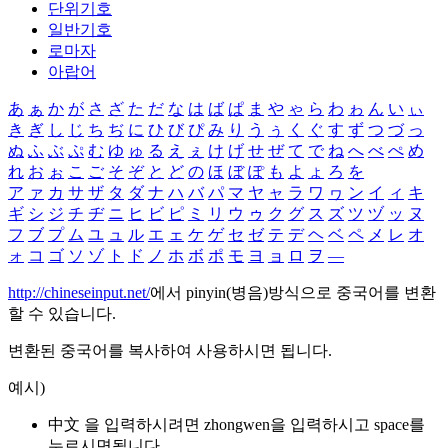
단위기호
일반기호
로마자
아랍어
あ
ぁ
か
が
さ
ざ
た
だ
な
は
ば
ぱ
ま
や
ゃ
ら
わ
ゎ
ん
い
ぃ
き
ぎ
し
じ
ち
ぢ
に
ひ
び
ぴ
み
り
う
ぅ
く
ぐ
す
ず
つ
づ
っ
ぬ
ふ
ぶ
ぷ
む
ゆ
ゅ
る
え
ぇ
け
げ
せ
ぜ
て
で
ね
へ
べ
ぺ
め
れ
お
ぉ
こ
ご
そ
ぞ
と
ど
の
ほ
ぼ
ぽ
も
よ
ょ
ろ
を
ア
ァ
カ
サ
ザ
タ
ダ
ナ
ハ
バ
パ
マ
ヤ
ャ
ラ
ワ
ヮ
ン
イ
ィ
キ
ギ
シ
ジ
チ
ヂ
ニ
ヒ
ビ
ピ
ミ
リ
ウ
ゥ
ク
グ
ス
ズ
ツ
ヅ
ッ
ヌ
フ
ブ
プ
ム
ユ
ュ
ル
エ
ェ
ケ
ゲ
セ
ゼ
テ
デ
ヘ
ベ
ペ
メ
レ
オ
ォ
コ
ゴ
ソ
ゾ
ト
ド
ノ
ホ
ボ
ポ
モ
ヨ
ョ
ロ
ヲ
―
http://chineseinput.net/
에서 pinyin(병음)방식으로 중국어를 변환
할 수 있습니다.
변환된 중국어를 복사하여 사용하시면 됩니다.
예시)
中文 을 입력하시려면
zhongwen
을 입력하시고 space를
누르시면됩니다.