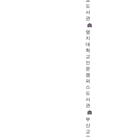
교
도
서
관
명
지
대
학
교
인
문
캠
퍼
스
도
서
관
부
산
교