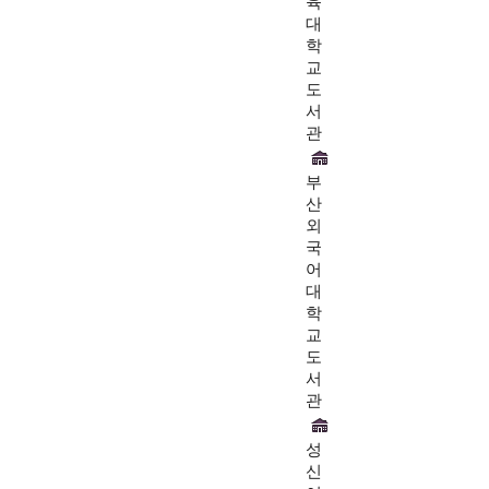
육
대
학
교
도
서
관
부
산
외
국
어
대
학
교
도
서
관
성
신