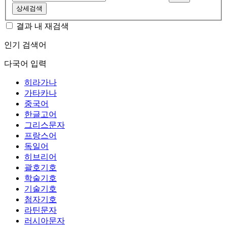
상세검색
결과 내 재검색
인기 검색어
다국어 입력
히라가나
가타카나
중국어
한글고어
그리스문자
프랑스어
독일어
히브리어
괄호기호
학술기호
기술기호
첨자기호
라틴문자
러시아문자