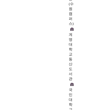
(수
원
캠
퍼
스)
계
명
대
학
교
동
산
도
서
관
국
민
대
학
교