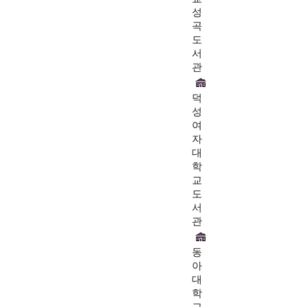
성
곡
도
서
관
덕
성
여
자
대
학
교
도
서
관
동
아
대
학