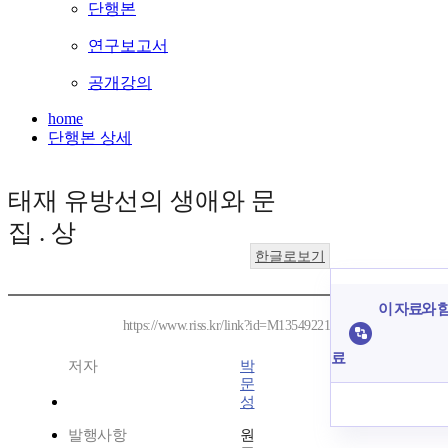
단행본
연구보고서
공개강의
home
단행본 상세
태재 유방선의 생애와 문
집 . 상
한글로보기
이 자료와 함
https://www.riss.kr/link?id=M13549221
료
저자
박
문
성
발행사항
원