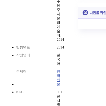
주:
원
주
나만을 위한
시
문
화
예
술
과,
2014
발행연도
2014
작성언어
한
국
어
주제어
한
국
인
물
KDC
991.1
판
사
항