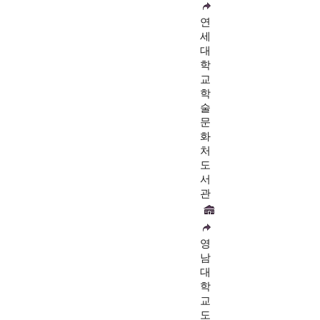
연
세
대
학
교
학
술
문
화
처
도
서
관
영
남
대
학
교
도