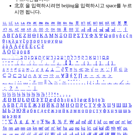
北京 을 입력하시려면
beijing
을 입력하시고 space를 누르
시면 됩니다.
ㅥ
ㅦ
ㅧ
ㅨ
ㅩ
ㅪ
ㅫ
ㅬ
ㅭ
ㅮ
ㅯ
ㅰ
ㅱ
ㅲ
ㅳ
ㅴ
ㅵ
ㅶ
ㅷ
ㅸ
ㅹ
ㅺ
ㅻ
ㅼ
ㅽ
ㅾ
ㅿ
ㆀ
ㆁ
ㆂ
ㆃ
ㆄ
ㆅ
ㆆ
ㆇ
ㆈ
ㆉ
ㆊ
ㆋ
ㆌ
ㆍ
ㆎ
Α
Β
Γ
Δ
Ε
Ζ
Η
Θ
Ι
Κ
Λ
Μ
Ν
Ξ
Ο
Π
Ρ
Σ
Τ
Υ
Φ
Χ
Ψ
Ω
α
β
γ
δ
ε
ζ
η
θ
ι
κ
λ
μ
ν
ξ
ο
π
ρ
σ
τ
υ
φ
χ
ψ
ω
á
à
Á
À
é
è
É
È
ç
Ç
ê
Ä
Ö
Ü
ä
ö
ü
ß
ְ
ֳ
ֲ
ֱ
ָ
ַ
ֵ
ֶ
ִ
ֹ
ּ
ֻ
ׂ
ׁ
ּ
ב
ה
נ
מ
צ
ת
ץ
ש
ד
ג
כ
ע
י
ח
ל
ך
ף
ק
ר
א
ט
ו
ן
ם
פ
‘
’
“
”
〔
〕
〈
〉
「
」
『
』
【
】
＂
（
）
［
］
｛
｝
±
×
÷
≠
≤
≥
∞
∴
♂
♀
∠
⊥
⌒
∂
∇
≡
≒
≪
≫
√
∽
∝
∵
∫
∬
∈
∋
⊆
⊇
⊂
⊃
∪
∩
∧
∨
￢
⇒
⇔
∀
∃
∮
∑
∏
＋
－
＜
＝
＞
、
。
·
‥
…
¨
〃
―
∥
＼
∼
´
～
ˇ
˘
˝
˚
˙
¸
˛
¡
¿
ː
！
＇
，
．
／
：
；
？
＾
＿
｀
｜
½
⅓
⅔
¼
¾
⅛
⅜
⅝
⅞
¹
²
³
⁴
ⁿ
₁
₂
₃
₄
Æ
Ð
Ħ
Ĳ
Ł
Ø
Œ
Þ
Ŧ
Ŋ
æ
đ
ð
ħ
ı
ĳ
ĸ
ŀ
ł
ø
œ
ß
þ
ŧ
ŋ
ŉ
А
Б
В
Г
Д
Е
Ё
Ж
З
И
Й
К
Л
М
Н
О
П
Р
С
Т
У
Ф
Х
Ц
Ч
Ш
Щ
Ъ
Ы
Ь
Э
Ю
Я
а
б
в
г
д
е
ё
ж
з
и
й
к
л
м
н
о
п
р
с
т
у
ф
х
ц
ч
ш
щ
ъ
ы
ь
э
ю
я
′
″
℃
Å
￠
￡
￥
¤
℉
‰
＄
％
Ｆ
￦
㎕
㎖
㎗
ℓ
㎘
㏄
㎣
㎤
㎥
㎦
㎙
㎚
㎛
㎜
㎝
㎞
㎟
㎠
㎡
㎢
㏊
㎍
㎎
㎏
㏏
㎈
㎉
㏈
㎧
㎨
㎰
㎱
㎲
㎳
㎴
㎵
㎶
㎷
㎸
㎹
㎀
㎁
㎂
㎃
㎄
㎺
㎻
㎽
㎾
㎿
㎐
㎑