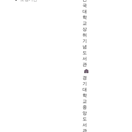
국
대
학
교
상
허
기
념
도
서
관
경
기
대
학
교
중
앙
도
서
관