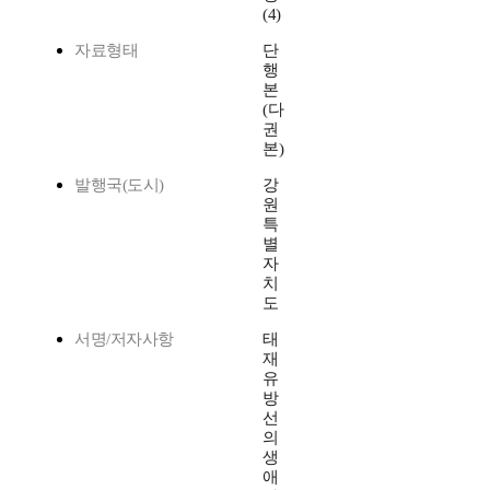
(4)
자료형태
단
행
본
(다
권
본)
발행국(도시)
강
원
특
별
자
치
도
서명/저자사항
태
재
유
방
선
의
생
애