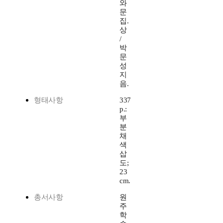
와
문
집.
상
/
박
문
성
지
음.
형태사항
337
p.:
부
분
채
색
삽
도;
23
cm.
총서사항
원
주
학