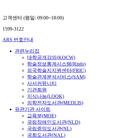
고객센터 (평일: 09:00~18:00)
1599-3122
ARS 번호안내
관련누리집
대학공개강의(KOCW)
학술정보통계시스템(Rinfo)
외국학술지지원센터(FRIC)
학술관계분석서비스(SAM)
사서커뮤니티
기관회원
지식나눔(LOOK)
의학전자도서관(MEDLIS)
유관기관 사이트
교육부(MOE)
국립장애인도서관(NLD)
국립중앙도서관(NL)
국회도서관(NAL)