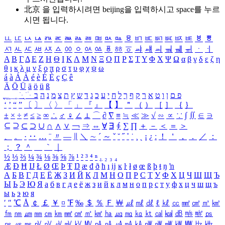
北京 을 입력하시려면
beijing
을 입력하시고 space를 누르
시면 됩니다.
ㅥ
ㅦ
ㅧ
ㅨ
ㅩ
ㅪ
ㅫ
ㅬ
ㅭ
ㅮ
ㅯ
ㅰ
ㅱ
ㅲ
ㅳ
ㅴ
ㅵ
ㅶ
ㅷ
ㅸ
ㅹ
ㅺ
ㅻ
ㅼ
ㅽ
ㅾ
ㅿ
ㆀ
ㆁ
ㆂ
ㆃ
ㆄ
ㆅ
ㆆ
ㆇ
ㆈ
ㆉ
ㆊ
ㆋ
ㆌ
ㆍ
ㆎ
Α
Β
Γ
Δ
Ε
Ζ
Η
Θ
Ι
Κ
Λ
Μ
Ν
Ξ
Ο
Π
Ρ
Σ
Τ
Υ
Φ
Χ
Ψ
Ω
α
β
γ
δ
ε
ζ
η
θ
ι
κ
λ
μ
ν
ξ
ο
π
ρ
σ
τ
υ
φ
χ
ψ
ω
á
à
Á
À
é
è
É
È
ç
Ç
ê
Ä
Ö
Ü
ä
ö
ü
ß
ְ
ֳ
ֲ
ֱ
ָ
ַ
ֵ
ֶ
ִ
ֹ
ּ
ֻ
ׂ
ׁ
ּ
ב
ה
נ
מ
צ
ת
ץ
ש
ד
ג
כ
ע
י
ח
ל
ך
ף
ק
ר
א
ט
ו
ן
ם
פ
‘
’
“
”
〔
〕
〈
〉
「
」
『
』
【
】
＂
（
）
［
］
｛
｝
±
×
÷
≠
≤
≥
∞
∴
♂
♀
∠
⊥
⌒
∂
∇
≡
≒
≪
≫
√
∽
∝
∵
∫
∬
∈
∋
⊆
⊇
⊂
⊃
∪
∩
∧
∨
￢
⇒
⇔
∀
∃
∮
∑
∏
＋
－
＜
＝
＞
、
。
·
‥
…
¨
〃
―
∥
＼
∼
´
～
ˇ
˘
˝
˚
˙
¸
˛
¡
¿
ː
！
＇
，
．
／
：
；
？
＾
＿
｀
｜
½
⅓
⅔
¼
¾
⅛
⅜
⅝
⅞
¹
²
³
⁴
ⁿ
₁
₂
₃
₄
Æ
Ð
Ħ
Ĳ
Ł
Ø
Œ
Þ
Ŧ
Ŋ
æ
đ
ð
ħ
ı
ĳ
ĸ
ŀ
ł
ø
œ
ß
þ
ŧ
ŋ
ŉ
А
Б
В
Г
Д
Е
Ё
Ж
З
И
Й
К
Л
М
Н
О
П
Р
С
Т
У
Ф
Х
Ц
Ч
Ш
Щ
Ъ
Ы
Ь
Э
Ю
Я
а
б
в
г
д
е
ё
ж
з
и
й
к
л
м
н
о
п
р
с
т
у
ф
х
ц
ч
ш
щ
ъ
ы
ь
э
ю
я
′
″
℃
Å
￠
￡
￥
¤
℉
‰
＄
％
Ｆ
￦
㎕
㎖
㎗
ℓ
㎘
㏄
㎣
㎤
㎥
㎦
㎙
㎚
㎛
㎜
㎝
㎞
㎟
㎠
㎡
㎢
㏊
㎍
㎎
㎏
㏏
㎈
㎉
㏈
㎧
㎨
㎰
㎱
㎲
㎳
㎴
㎵
㎶
㎷
㎸
㎹
㎀
㎁
㎂
㎃
㎄
㎺
㎻
㎽
㎾
㎿
㎐
㎑