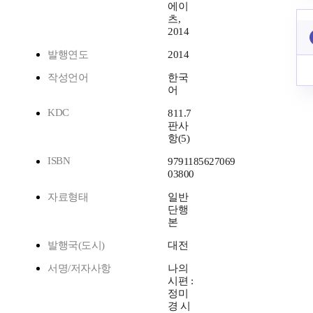
에이
츠,
2014
발행연도
2014
작성언어
한국
어
KDC
811.7
판사
항(5)
ISBN
9791185627069
03800
자료형태
일반
단행
본
발행국(도시)
대전
서명/저자사항
나의
시편 :
정미
경 시