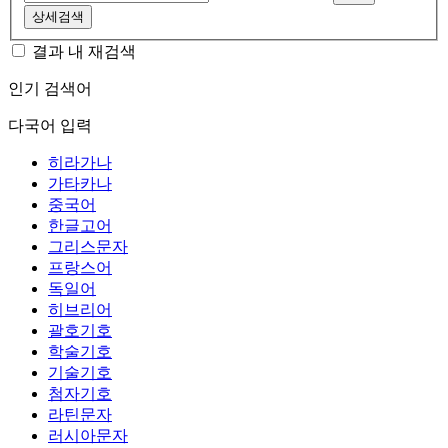
상세검색
결과 내 재검색
인기 검색어
다국어 입력
히라가나
가타카나
중국어
한글고어
그리스문자
프랑스어
독일어
히브리어
괄호기호
학술기호
기술기호
첨자기호
라틴문자
러시아문자