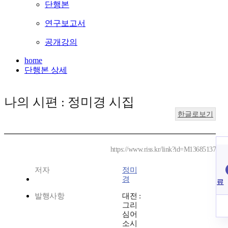
단행본
연구보고서
공개강의
home
단행본 상세
나의 시편 : 정미경 시집
한글로보기
https://www.riss.kr/link?id=M13685137
저자
정미
경
료
발행사항
대전 :
그리
심어
소시