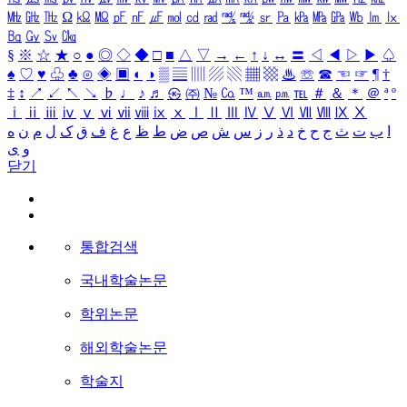
㎒
㎓
㎔
Ω
㏀
㏁
㎊
㎋
㎌
㏖
㏅
㎭
㎮
㎯
㏛
㎩
㎪
㎫
㎬
㏝
㏐
㏓
㏃
㏉
㏜
㏆
§
※
☆
★
○
●
◎
◇
◆
□
■
△
▽
→
←
↑
↓
↔
〓
◁
◀
▷
▶
♤
♠
♡
♥
♧
♣
⊙
◈
▣
◐
◑
▒
▤
▥
▨
▧
▦
▩
♨
☏
☎
☜
☞
¶
†
‡
↕
↗
↙
↖
↘
♭
♩
♪
♬
㉿
㈜
№
㏇
™
㏂
㏘
℡
＃
＆
＊
＠
ª
º
ⅰ
ⅱ
ⅲ
ⅳ
ⅴ
ⅵ
ⅶ
ⅷ
ⅸ
ⅹ
Ⅰ
Ⅱ
Ⅲ
Ⅳ
Ⅴ
Ⅵ
Ⅶ
Ⅷ
Ⅸ
Ⅹ
ا
ب
ت
ث
ج
ح
خ
د
ذ
ر
ز
س
ش
ص
ض
ط
ظ
ع
غ
ف
ق
ک
ل
م
ن
ه
و
ی
닫기
통합검색
국내학술논문
학위논문
해외학술논문
학술지