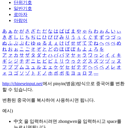
단위기호
일반기호
로마자
아랍어
あ
ぁ
か
が
さ
ざ
た
だ
な
は
ば
ぱ
ま
や
ゃ
ら
わ
ゎ
ん
い
ぃ
き
ぎ
し
じ
ち
ぢ
に
ひ
び
ぴ
み
り
う
ぅ
く
ぐ
す
ず
つ
づ
っ
ぬ
ふ
ぶ
ぷ
む
ゆ
ゅ
る
え
ぇ
け
げ
せ
ぜ
て
で
ね
へ
べ
ぺ
め
れ
お
ぉ
こ
ご
そ
ぞ
と
ど
の
ほ
ぼ
ぽ
も
よ
ょ
ろ
を
ア
ァ
カ
サ
ザ
タ
ダ
ナ
ハ
バ
パ
マ
ヤ
ャ
ラ
ワ
ヮ
ン
イ
ィ
キ
ギ
シ
ジ
チ
ヂ
ニ
ヒ
ビ
ピ
ミ
リ
ウ
ゥ
ク
グ
ス
ズ
ツ
ヅ
ッ
ヌ
フ
ブ
プ
ム
ユ
ュ
ル
エ
ェ
ケ
ゲ
セ
ゼ
テ
デ
ヘ
ベ
ペ
メ
レ
オ
ォ
コ
ゴ
ソ
ゾ
ト
ド
ノ
ホ
ボ
ポ
モ
ヨ
ョ
ロ
ヲ
―
http://chineseinput.net/
에서 pinyin(병음)방식으로 중국어를 변환
할 수 있습니다.
변환된 중국어를 복사하여 사용하시면 됩니다.
예시)
中文 을 입력하시려면
zhongwen
을 입력하시고 space를
누르시면됩니다.