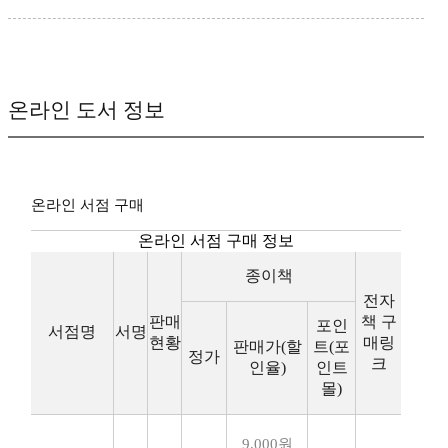
온라인 도서 정보
온라인 서점 구매
온라인 서점 구매 정보
종이책
전자
판매
책 구
포인
서점명
서명
현황
매링
판매가(할
트(포
정가
크
인율)
인트
몰)
9,000원