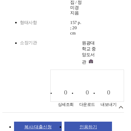
집 / 정
미경
지음
형태사항
157 p.
; 20
cm
소장기관
원광대
학교 중
앙도서
관
0
0
0
상세조회
다운로드
내보내기
복사/대출신청
인용하기