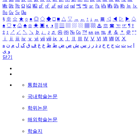
㎒
㎓
㎔
Ω
㏀
㏁
㎊
㎋
㎌
㏖
㏅
㎭
㎮
㎯
㏛
㎩
㎪
㎫
㎬
㏝
㏐
㏓
㏃
㏉
㏜
㏆
§
※
☆
★
○
●
◎
◇
◆
□
■
△
▽
→
←
↑
↓
↔
〓
◁
◀
▷
▶
♤
♠
♡
♥
♧
♣
⊙
◈
▣
◐
◑
▒
▤
▥
▨
▧
▦
▩
♨
☏
☎
☜
☞
¶
†
‡
↕
↗
↙
↖
↘
♭
♩
♪
♬
㉿
㈜
№
㏇
™
㏂
㏘
℡
＃
＆
＊
＠
ª
º
ⅰ
ⅱ
ⅲ
ⅳ
ⅴ
ⅵ
ⅶ
ⅷ
ⅸ
ⅹ
Ⅰ
Ⅱ
Ⅲ
Ⅳ
Ⅴ
Ⅵ
Ⅶ
Ⅷ
Ⅸ
Ⅹ
ا
ب
ت
ث
ج
ح
خ
د
ذ
ر
ز
س
ش
ص
ض
ط
ظ
ع
غ
ف
ق
ک
ل
م
ن
ه
و
ی
닫기
통합검색
국내학술논문
학위논문
해외학술논문
학술지