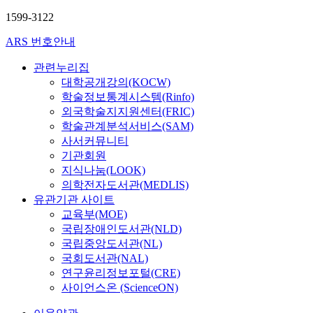
1599-3122
ARS 번호안내
관련누리집
대학공개강의(KOCW)
학술정보통계시스템(Rinfo)
외국학술지지원센터(FRIC)
학술관계분석서비스(SAM)
사서커뮤니티
기관회원
지식나눔(LOOK)
의학전자도서관(MEDLIS)
유관기관 사이트
교육부(MOE)
국립장애인도서관(NLD)
국립중앙도서관(NL)
국회도서관(NAL)
연구윤리정보포털(CRE)
사이언스온 (ScienceON)