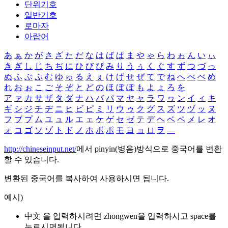
단위기호
일반기호
로마자
아랍어
あ
ぁ
か
が
さ
ざ
た
だ
な
は
ば
ぱ
ま
や
ゃ
ら
わ
ゎ
ん
い
ぃ
き
ぎ
し
じ
ち
ぢ
に
ひ
び
ぴ
み
り
う
ぅ
く
ぐ
す
ず
つ
づ
っ
ぬ
ふ
ぶ
ぷ
む
ゆ
ゅ
る
え
ぇ
け
げ
せ
ぜ
て
で
ね
へ
べ
ぺ
め
れ
お
ぉ
こ
ご
そ
ぞ
と
ど
の
ほ
ぼ
ぽ
も
よ
ょ
ろ
を
ア
ァ
カ
サ
ザ
タ
ダ
ナ
ハ
バ
パ
マ
ヤ
ャ
ラ
ワ
ヮ
ン
イ
ィ
キ
ギ
シ
ジ
チ
ヂ
ニ
ヒ
ビ
ピ
ミ
リ
ウ
ゥ
ク
グ
ス
ズ
ツ
ヅ
ッ
ヌ
フ
ブ
プ
ム
ユ
ュ
ル
エ
ェ
ケ
ゲ
セ
ゼ
テ
デ
ヘ
ベ
ペ
メ
レ
オ
ォ
コ
ゴ
ソ
ゾ
ト
ド
ノ
ホ
ボ
ポ
モ
ヨ
ョ
ロ
ヲ
―
http://chineseinput.net/
에서 pinyin(병음)방식으로 중국어를 변환
할 수 있습니다.
변환된 중국어를 복사하여 사용하시면 됩니다.
예시)
中文 을 입력하시려면
zhongwen
을 입력하시고 space를
누르시면됩니다.