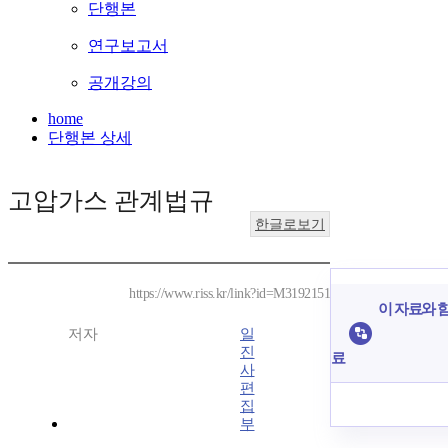
단행본
연구보고서
공개강의
home
단행본 상세
고압가스 관계법규
한글로보기
https://www.riss.kr/link?id=M3192151
이 자료와 함
저자
일
진
료
사
편
집
부