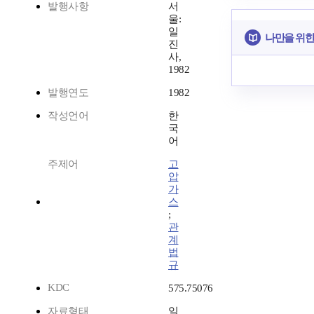
발행사항
서
울:
일
나만을 위한
진
사,
1982
발행연도
1982
작성언어
한
국
어
주제어
고
압
가
스
;
관
계
법
규
KDC
575.75076
자료형태
일