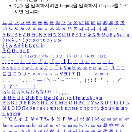
北京 을 입력하시려면
beijing
을 입력하시고 space를 누르
시면 됩니다.
ㅥ
ㅦ
ㅧ
ㅨ
ㅩ
ㅪ
ㅫ
ㅬ
ㅭ
ㅮ
ㅯ
ㅰ
ㅱ
ㅲ
ㅳ
ㅴ
ㅵ
ㅶ
ㅷ
ㅸ
ㅹ
ㅺ
ㅻ
ㅼ
ㅽ
ㅾ
ㅿ
ㆀ
ㆁ
ㆂ
ㆃ
ㆄ
ㆅ
ㆆ
ㆇ
ㆈ
ㆉ
ㆊ
ㆋ
ㆌ
ㆍ
ㆎ
Α
Β
Γ
Δ
Ε
Ζ
Η
Θ
Ι
Κ
Λ
Μ
Ν
Ξ
Ο
Π
Ρ
Σ
Τ
Υ
Φ
Χ
Ψ
Ω
α
β
γ
δ
ε
ζ
η
θ
ι
κ
λ
μ
ν
ξ
ο
π
ρ
σ
τ
υ
φ
χ
ψ
ω
á
à
Á
À
é
è
É
È
ç
Ç
ê
Ä
Ö
Ü
ä
ö
ü
ß
ְ
ֳ
ֲ
ֱ
ָ
ַ
ֵ
ֶ
ִ
ֹ
ּ
ֻ
ׂ
ׁ
ּ
ב
ה
נ
מ
צ
ת
ץ
ש
ד
ג
כ
ע
י
ח
ל
ך
ף
ק
ר
א
ט
ו
ן
ם
פ
‘
’
“
”
〔
〕
〈
〉
「
」
『
』
【
】
＂
（
）
［
］
｛
｝
±
×
÷
≠
≤
≥
∞
∴
♂
♀
∠
⊥
⌒
∂
∇
≡
≒
≪
≫
√
∽
∝
∵
∫
∬
∈
∋
⊆
⊇
⊂
⊃
∪
∩
∧
∨
￢
⇒
⇔
∀
∃
∮
∑
∏
＋
－
＜
＝
＞
、
。
·
‥
…
¨
〃
―
∥
＼
∼
´
～
ˇ
˘
˝
˚
˙
¸
˛
¡
¿
ː
！
＇
，
．
／
：
；
？
＾
＿
｀
｜
½
⅓
⅔
¼
¾
⅛
⅜
⅝
⅞
¹
²
³
⁴
ⁿ
₁
₂
₃
₄
Æ
Ð
Ħ
Ĳ
Ł
Ø
Œ
Þ
Ŧ
Ŋ
æ
đ
ð
ħ
ı
ĳ
ĸ
ŀ
ł
ø
œ
ß
þ
ŧ
ŋ
ŉ
А
Б
В
Г
Д
Е
Ё
Ж
З
И
Й
К
Л
М
Н
О
П
Р
С
Т
У
Ф
Х
Ц
Ч
Ш
Щ
Ъ
Ы
Ь
Э
Ю
Я
а
б
в
г
д
е
ё
ж
з
и
й
к
л
м
н
о
п
р
с
т
у
ф
х
ц
ч
ш
щ
ъ
ы
ь
э
ю
я
′
″
℃
Å
￠
￡
￥
¤
℉
‰
＄
％
Ｆ
￦
㎕
㎖
㎗
ℓ
㎘
㏄
㎣
㎤
㎥
㎦
㎙
㎚
㎛
㎜
㎝
㎞
㎟
㎠
㎡
㎢
㏊
㎍
㎎
㎏
㏏
㎈
㎉
㏈
㎧
㎨
㎰
㎱
㎲
㎳
㎴
㎵
㎶
㎷
㎸
㎹
㎀
㎁
㎂
㎃
㎄
㎺
㎻
㎽
㎾
㎿
㎐
㎑