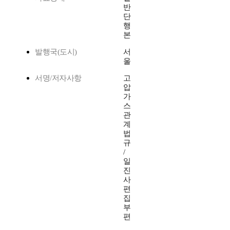
반
단
행
본
발행국(도시)
서
울
서명/저자사항
고
압
가
스
관
계
법
규
/
일
진
사
편
집
부
편