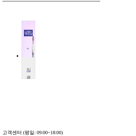
식품위생 관계법규
광
주
여
자
대
학
교
박
정
숙
고객센터 (평일: 09:00~18:00)