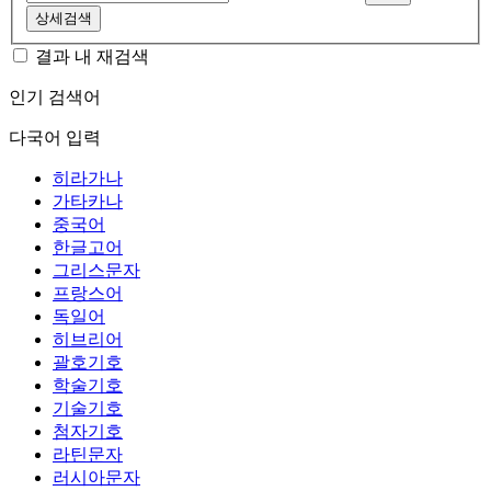
상세검색
결과 내 재검색
인기 검색어
다국어 입력
히라가나
가타카나
중국어
한글고어
그리스문자
프랑스어
독일어
히브리어
괄호기호
학술기호
기술기호
첨자기호
라틴문자
러시아문자