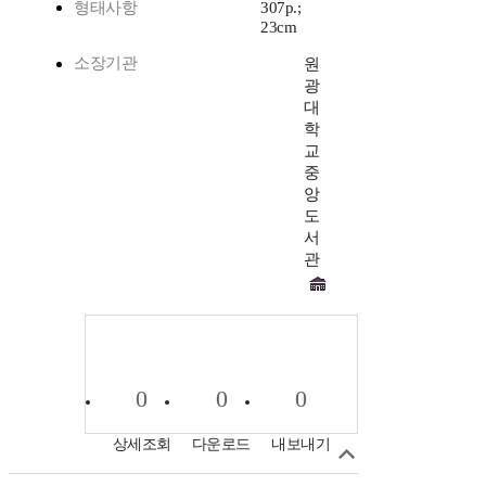
형태사항
307p.;
23cm
소장기관
원
광
대
학
교
중
앙
도
서
관
0
0
0
상세조회
다운로드
내보내기