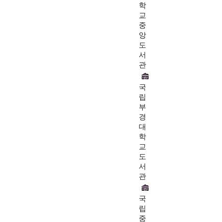
학
교
중
앙
도
서
관
국
립
부
경
대
학
교
도
서
관
국
립
중