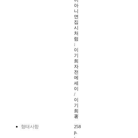
이
아
니
면
집
시
처
럼
:
이
기
희
자
전
에
세
이
/
이
기
희
著
형태사항
258
p.
;