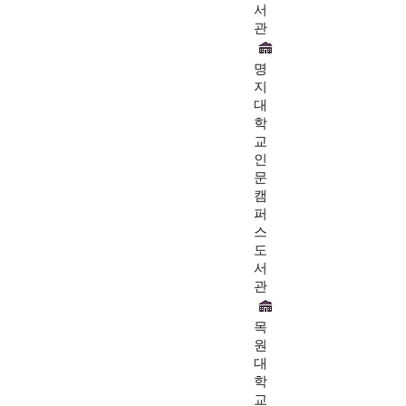
서
관
명
지
대
학
교
인
문
캠
퍼
스
도
서
관
목
원
대
학
교