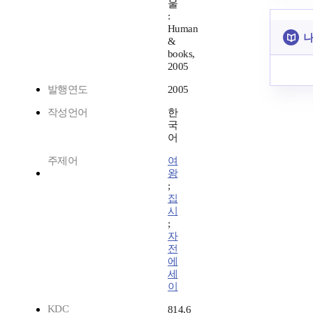
울
:
Human
나
&
books,
2005
발행연도
2005
작성언어
한
국
어
주제어
여
왕
;
집
시
;
자
전
에
세
이
KDC
814.6