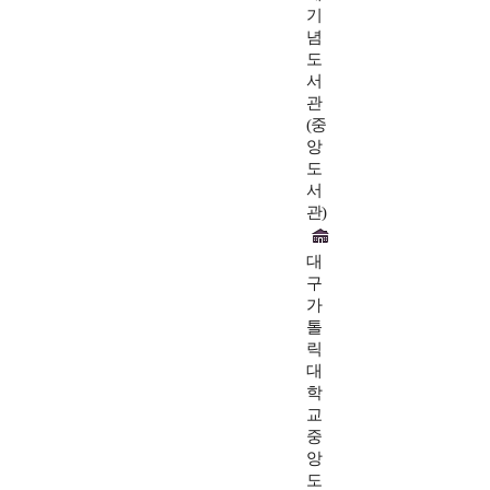
기
념
도
서
관
(중
앙
도
서
관)
대
구
가
톨
릭
대
학
교
중
앙
도