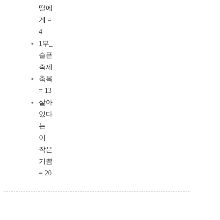
딸에
게 =
4
1부_
슬픈
축제
축복
= 13
살아
있다
는
이
작은
기쁨
= 20