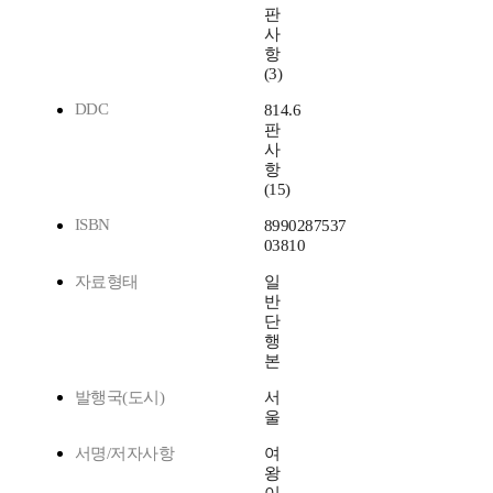
판
사
항
(3)
DDC
814.6
판
사
항
(15)
ISBN
8990287537
03810
자료형태
일
반
단
행
본
발행국(도시)
서
울
서명/저자사항
여
왕