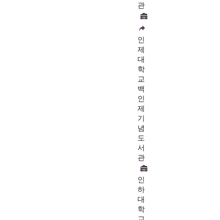
관
인
제
대
학
교
백
인
제
기
념
도
서
관
인
하
대
학
교