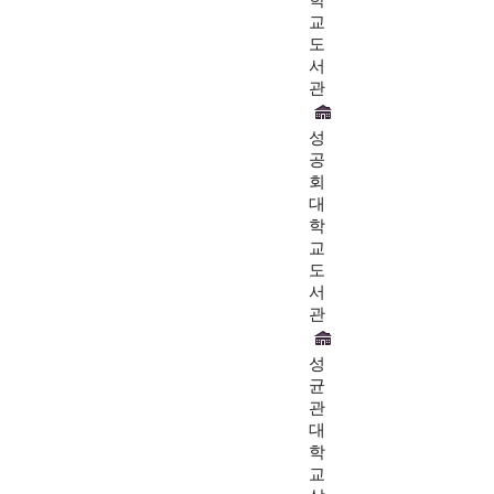
교
도
서
관
성
공
회
대
학
교
도
서
관
성
균
관
대
학
교