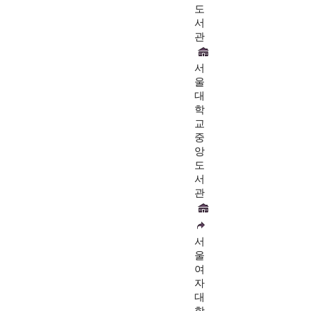
도
서
관
서
울
대
학
교
중
앙
도
서
관
서
울
여
자
대
학