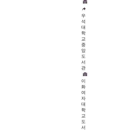
우
석
대
학
교
중
앙
도
서
관
이
화
여
자
대
학
교
도
서