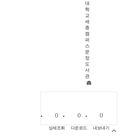
대
학
교
세
종
캠
퍼
스
문
정
도
서
관
0
0
0
상세조회
다운로드
내보내기