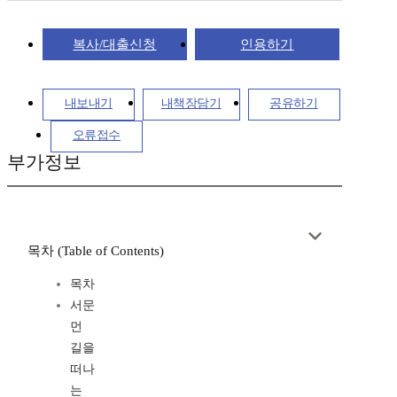
복사/대출신청
인용하기
내보내기
내책장담기
공유하기
오류접수
부가정보
목차 (Table of Contents)
목차
서문
먼
길을
떠나
는