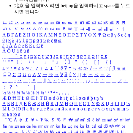
北京 을 입력하시려면
beijing
을 입력하시고 space를 누르
시면 됩니다.
ㅥ
ㅦ
ㅧ
ㅨ
ㅩ
ㅪ
ㅫ
ㅬ
ㅭ
ㅮ
ㅯ
ㅰ
ㅱ
ㅲ
ㅳ
ㅴ
ㅵ
ㅶ
ㅷ
ㅸ
ㅹ
ㅺ
ㅻ
ㅼ
ㅽ
ㅾ
ㅿ
ㆀ
ㆁ
ㆂ
ㆃ
ㆄ
ㆅ
ㆆ
ㆇ
ㆈ
ㆉ
ㆊ
ㆋ
ㆌ
ㆍ
ㆎ
Α
Β
Γ
Δ
Ε
Ζ
Η
Θ
Ι
Κ
Λ
Μ
Ν
Ξ
Ο
Π
Ρ
Σ
Τ
Υ
Φ
Χ
Ψ
Ω
α
β
γ
δ
ε
ζ
η
θ
ι
κ
λ
μ
ν
ξ
ο
π
ρ
σ
τ
υ
φ
χ
ψ
ω
á
à
Á
À
é
è
É
È
ç
Ç
ê
Ä
Ö
Ü
ä
ö
ü
ß
ְ
ֳ
ֲ
ֱ
ָ
ַ
ֵ
ֶ
ִ
ֹ
ּ
ֻ
ׂ
ׁ
ּ
ב
ה
נ
מ
צ
ת
ץ
ש
ד
ג
כ
ע
י
ח
ל
ך
ף
ק
ר
א
ט
ו
ן
ם
פ
‘
’
“
”
〔
〕
〈
〉
「
」
『
』
【
】
＂
（
）
［
］
｛
｝
±
×
÷
≠
≤
≥
∞
∴
♂
♀
∠
⊥
⌒
∂
∇
≡
≒
≪
≫
√
∽
∝
∵
∫
∬
∈
∋
⊆
⊇
⊂
⊃
∪
∩
∧
∨
￢
⇒
⇔
∀
∃
∮
∑
∏
＋
－
＜
＝
＞
、
。
·
‥
…
¨
〃
―
∥
＼
∼
´
～
ˇ
˘
˝
˚
˙
¸
˛
¡
¿
ː
！
＇
，
．
／
：
；
？
＾
＿
｀
｜
½
⅓
⅔
¼
¾
⅛
⅜
⅝
⅞
¹
²
³
⁴
ⁿ
₁
₂
₃
₄
Æ
Ð
Ħ
Ĳ
Ł
Ø
Œ
Þ
Ŧ
Ŋ
æ
đ
ð
ħ
ı
ĳ
ĸ
ŀ
ł
ø
œ
ß
þ
ŧ
ŋ
ŉ
А
Б
В
Г
Д
Е
Ё
Ж
З
И
Й
К
Л
М
Н
О
П
Р
С
Т
У
Ф
Х
Ц
Ч
Ш
Щ
Ъ
Ы
Ь
Э
Ю
Я
а
б
в
г
д
е
ё
ж
з
и
й
к
л
м
н
о
п
р
с
т
у
ф
х
ц
ч
ш
щ
ъ
ы
ь
э
ю
я
′
″
℃
Å
￠
￡
￥
¤
℉
‰
＄
％
Ｆ
￦
㎕
㎖
㎗
ℓ
㎘
㏄
㎣
㎤
㎥
㎦
㎙
㎚
㎛
㎜
㎝
㎞
㎟
㎠
㎡
㎢
㏊
㎍
㎎
㎏
㏏
㎈
㎉
㏈
㎧
㎨
㎰
㎱
㎲
㎳
㎴
㎵
㎶
㎷
㎸
㎹
㎀
㎁
㎂
㎃
㎄
㎺
㎻
㎽
㎾
㎿
㎐
㎑