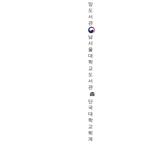
앙
도
서
관
남
서
울
대
학
교
도
서
관
단
국
대
학
교
퇴
계