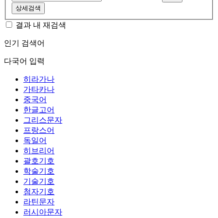
상세검색
결과 내 재검색
인기 검색어
다국어 입력
히라가나
가타카나
중국어
한글고어
그리스문자
프랑스어
독일어
히브리어
괄호기호
학술기호
기술기호
첨자기호
라틴문자
러시아문자