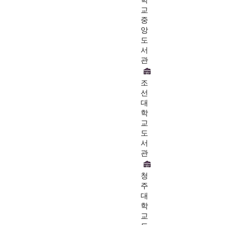
교
중
앙
도
서
관
조
선
대
학
교
도
서
관
청
주
대
학
교