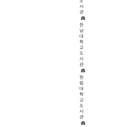
도
서
관
한
남
대
학
교
도
서
관
한
림
대
학
교
도
서
관