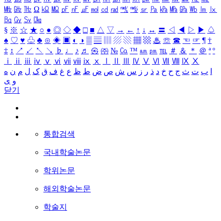
㎒
㎓
㎔
Ω
㏀
㏁
㎊
㎋
㎌
㏖
㏅
㎭
㎮
㎯
㏛
㎩
㎪
㎫
㎬
㏝
㏐
㏓
㏃
㏉
㏜
㏆
§
※
☆
★
○
●
◎
◇
◆
□
■
△
▽
→
←
↑
↓
↔
〓
◁
◀
▷
▶
♤
♠
♡
♥
♧
♣
⊙
◈
▣
◐
◑
▒
▤
▥
▨
▧
▦
▩
♨
☏
☎
☜
☞
¶
†
‡
↕
↗
↙
↖
↘
♭
♩
♪
♬
㉿
㈜
№
㏇
™
㏂
㏘
℡
＃
＆
＊
＠
ª
º
ⅰ
ⅱ
ⅲ
ⅳ
ⅴ
ⅵ
ⅶ
ⅷ
ⅸ
ⅹ
Ⅰ
Ⅱ
Ⅲ
Ⅳ
Ⅴ
Ⅵ
Ⅶ
Ⅷ
Ⅸ
Ⅹ
ا
ب
ت
ث
ج
ح
خ
د
ذ
ر
ز
س
ش
ص
ض
ط
ظ
ع
غ
ف
ق
ک
ل
م
ن
ه
و
ی
닫기
통합검색
국내학술논문
학위논문
해외학술논문
학술지