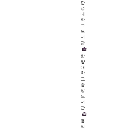
한
성
대
학
교
도
서
관
한
양
대
학
교
중
앙
도
서
관
홍
익