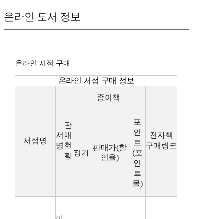
온라인 도서 정보
온라인 서점 구매
온라인 서점 구매 정보
종이책
포
판
인
서
매
전자책
서점명
트
명
현
구매링크
판매가(할
정가
(포
황
인율)
인
트
몰)
여