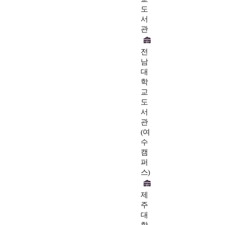
도
서
관
전
남
대
학
교
도
서
관
(여
수
캠
퍼
스)
제
주
대
학