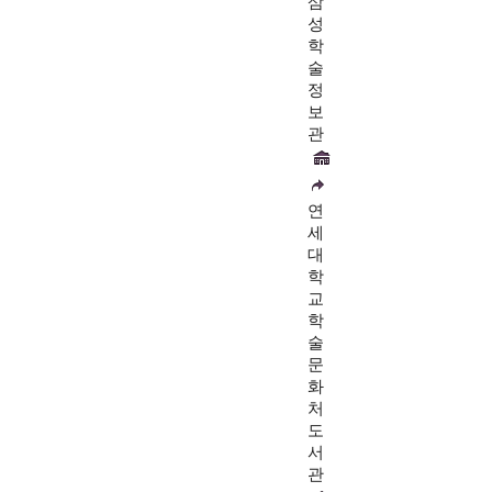
삼
성
학
술
정
보
관
연
세
대
학
교
학
술
문
화
처
도
서
관