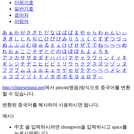
단위기호
일반기호
로마자
아랍어
あ
ぁ
か
が
さ
ざ
た
だ
な
は
ば
ぱ
ま
や
ゃ
ら
わ
ゎ
ん
い
ぃ
き
ぎ
し
じ
ち
ぢ
に
ひ
び
ぴ
み
り
う
ぅ
く
ぐ
す
ず
つ
づ
っ
ぬ
ふ
ぶ
ぷ
む
ゆ
ゅ
る
え
ぇ
け
げ
せ
ぜ
て
で
ね
へ
べ
ぺ
め
れ
お
ぉ
こ
ご
そ
ぞ
と
ど
の
ほ
ぼ
ぽ
も
よ
ょ
ろ
を
ア
ァ
カ
サ
ザ
タ
ダ
ナ
ハ
バ
パ
マ
ヤ
ャ
ラ
ワ
ヮ
ン
イ
ィ
キ
ギ
シ
ジ
チ
ヂ
ニ
ヒ
ビ
ピ
ミ
リ
ウ
ゥ
ク
グ
ス
ズ
ツ
ヅ
ッ
ヌ
フ
ブ
プ
ム
ユ
ュ
ル
エ
ェ
ケ
ゲ
セ
ゼ
テ
デ
ヘ
ベ
ペ
メ
レ
オ
ォ
コ
ゴ
ソ
ゾ
ト
ド
ノ
ホ
ボ
ポ
モ
ヨ
ョ
ロ
ヲ
―
http://chineseinput.net/
에서 pinyin(병음)방식으로 중국어를 변환
할 수 있습니다.
변환된 중국어를 복사하여 사용하시면 됩니다.
예시)
中文 을 입력하시려면
zhongwen
을 입력하시고 space를
누르시면됩니다.