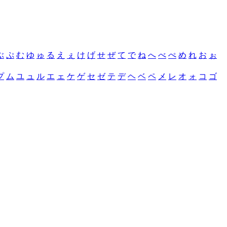
ぶ
ぷ
む
ゆ
ゅ
る
え
ぇ
け
げ
せ
ぜ
て
で
ね
へ
べ
ぺ
め
れ
お
ぉ
プ
ム
ユ
ュ
ル
エ
ェ
ケ
ゲ
セ
ゼ
テ
デ
ヘ
ベ
ペ
メ
レ
オ
ォ
コ
ゴ