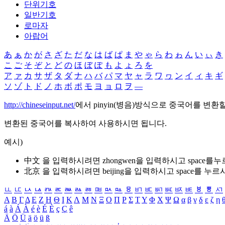
단위기호
일반기호
로마자
아랍어
あ
ぁ
か
が
さ
ざ
た
だ
な
は
ば
ぱ
ま
や
ゃ
ら
わ
ゎ
ん
い
ぃ
き
こ
ご
そ
ぞ
と
ど
の
ほ
ぼ
ぽ
も
よ
ょ
ろ
を
ア
ァ
カ
サ
ザ
タ
ダ
ナ
ハ
バ
パ
マ
ヤ
ャ
ラ
ワ
ヮ
ン
イ
ィ
キ
ギ
ソ
ゾ
ト
ド
ノ
ホ
ボ
ポ
モ
ヨ
ョ
ロ
ヲ
―
http://chineseinput.net/
에서 pinyin(병음)방식으로 중국어를 변환
변환된 중국어를 복사하여 사용하시면 됩니다.
예시)
中文 을 입력하시려면
zhongwen
을 입력하시고 space를
北京 을 입력하시려면
beijing
을 입력하시고 space를 누르
ㅥ
ㅦ
ㅧ
ㅨ
ㅩ
ㅪ
ㅫ
ㅬ
ㅭ
ㅮ
ㅯ
ㅰ
ㅱ
ㅲ
ㅳ
ㅴ
ㅵ
ㅶ
ㅷ
ㅸ
ㅹ
ㅺ
Α
Β
Γ
Δ
Ε
Ζ
Η
Θ
Ι
Κ
Λ
Μ
Ν
Ξ
Ο
Π
Ρ
Σ
Τ
Υ
Φ
Χ
Ψ
Ω
α
β
γ
δ
ε
ζ
η
á
à
Á
À
é
è
É
È
ç
Ç
ê
Ä
Ö
Ü
ä
ö
ü
ß