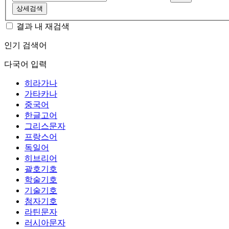
상세검색
결과 내 재검색
인기 검색어
다국어 입력
히라가나
가타카나
중국어
한글고어
그리스문자
프랑스어
독일어
히브리어
괄호기호
학술기호
기술기호
첨자기호
라틴문자
러시아문자