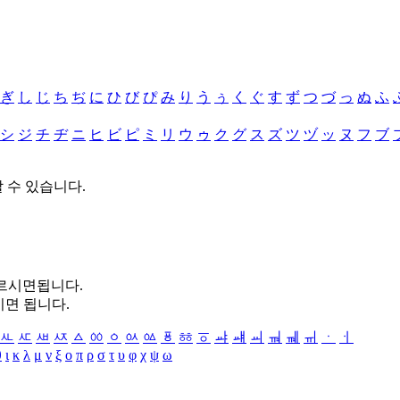
ぎ
し
じ
ち
ぢ
に
ひ
び
ぴ
み
り
う
ぅ
く
ぐ
す
ず
つ
づ
っ
ぬ
ふ
シ
ジ
チ
ヂ
ニ
ヒ
ビ
ピ
ミ
リ
ウ
ゥ
ク
グ
ス
ズ
ツ
ヅ
ッ
ヌ
フ
ブ
할 수 있습니다.
누르시면됩니다.
시면 됩니다.
ㅻ
ㅼ
ㅽ
ㅾ
ㅿ
ㆀ
ㆁ
ㆂ
ㆃ
ㆄ
ㆅ
ㆆ
ㆇ
ㆈ
ㆉ
ㆊ
ㆋ
ㆌ
ㆍ
ㆎ
θ
ι
κ
λ
μ
ν
ξ
ο
π
ρ
σ
τ
υ
φ
χ
ψ
ω