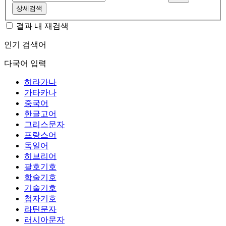
상세검색
결과 내 재검색
인기 검색어
다국어 입력
히라가나
가타카나
중국어
한글고어
그리스문자
프랑스어
독일어
히브리어
괄호기호
학술기호
기술기호
첨자기호
라틴문자
러시아문자