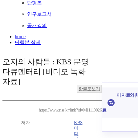
단행본
연구보고서
공개강의
home
단행본 상세
오지의 사람들 : KBS 문명
다큐멘터리 [비디오 녹화
자료]
한글로보기
이 자료와 함
료
https://www.riss.kr/link?id=M11119026
저자
KBS
미
디