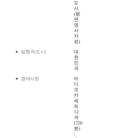
도
서
(평
면
영
사
자
료)
발행국(도시)
대
한
민
국
형태사항
비
디
오
카
세
트
12
개
(720
분)
: