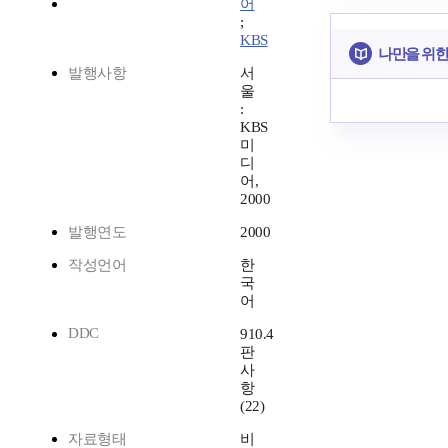
어
;
KBS
나만을 위한
발행사항
서
울
:
KBS
미
디
어,
2000
발행연도
2000
작성언어
한
국
어
DDC
910.4
판
사
항
(22)
자료형태
비