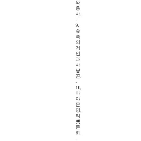
와
용
사.
-
9,
숲
속
의
거
인
과
사
냥
꾼.
-
10,
마
야
문
명,
티
벳
문
화.
-