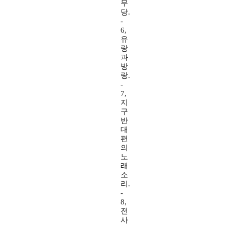
무
당.
-
6,
유
랑
과
방
랑.
-
7,
지
구
반
대
편
의
노
래
소
리.
-
8,
전
사