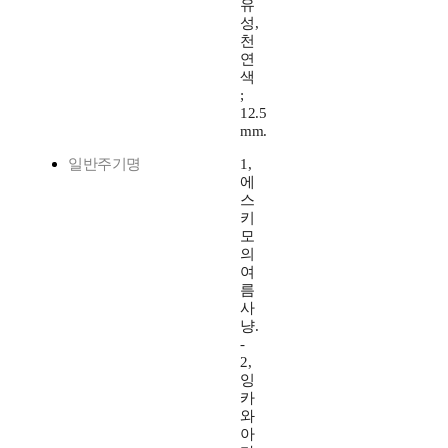
유
성,
천
연
색
;
12.5
mm.
일반주기명
1,
에
스
키
모
의
여
름
사
냥.
-
2,
잉
카
와
아