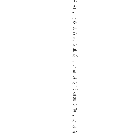
마
존.
-
3,
죽
는
자
와
사
는
자.
-
4,
적
도
사
냥,
얼
음
사
냥.
-
5,
신
과