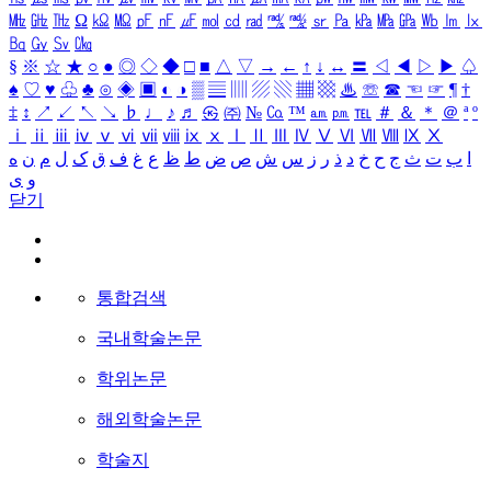
㎒
㎓
㎔
Ω
㏀
㏁
㎊
㎋
㎌
㏖
㏅
㎭
㎮
㎯
㏛
㎩
㎪
㎫
㎬
㏝
㏐
㏓
㏃
㏉
㏜
㏆
§
※
☆
★
○
●
◎
◇
◆
□
■
△
▽
→
←
↑
↓
↔
〓
◁
◀
▷
▶
♤
♠
♡
♥
♧
♣
⊙
◈
▣
◐
◑
▒
▤
▥
▨
▧
▦
▩
♨
☏
☎
☜
☞
¶
†
‡
↕
↗
↙
↖
↘
♭
♩
♪
♬
㉿
㈜
№
㏇
™
㏂
㏘
℡
＃
＆
＊
＠
ª
º
ⅰ
ⅱ
ⅲ
ⅳ
ⅴ
ⅵ
ⅶ
ⅷ
ⅸ
ⅹ
Ⅰ
Ⅱ
Ⅲ
Ⅳ
Ⅴ
Ⅵ
Ⅶ
Ⅷ
Ⅸ
Ⅹ
ا
ب
ت
ث
ج
ح
خ
د
ذ
ر
ز
س
ش
ص
ض
ط
ظ
ع
غ
ف
ق
ک
ل
م
ن
ه
و
ی
닫기
통합검색
국내학술논문
학위논문
해외학술논문
학술지