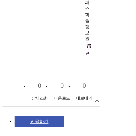
퍼
스
학
술
정
보
원
0
0
0
상세조회
다운로드
내보내기
인용하기