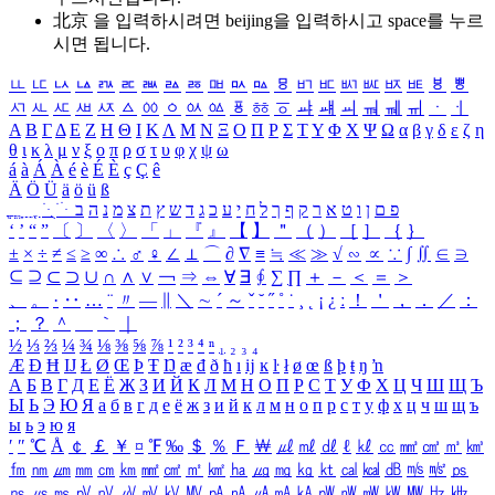
北京 을 입력하시려면
beijing
을 입력하시고 space를 누르
시면 됩니다.
ㅥ
ㅦ
ㅧ
ㅨ
ㅩ
ㅪ
ㅫ
ㅬ
ㅭ
ㅮ
ㅯ
ㅰ
ㅱ
ㅲ
ㅳ
ㅴ
ㅵ
ㅶ
ㅷ
ㅸ
ㅹ
ㅺ
ㅻ
ㅼ
ㅽ
ㅾ
ㅿ
ㆀ
ㆁ
ㆂ
ㆃ
ㆄ
ㆅ
ㆆ
ㆇ
ㆈ
ㆉ
ㆊ
ㆋ
ㆌ
ㆍ
ㆎ
Α
Β
Γ
Δ
Ε
Ζ
Η
Θ
Ι
Κ
Λ
Μ
Ν
Ξ
Ο
Π
Ρ
Σ
Τ
Υ
Φ
Χ
Ψ
Ω
α
β
γ
δ
ε
ζ
η
θ
ι
κ
λ
μ
ν
ξ
ο
π
ρ
σ
τ
υ
φ
χ
ψ
ω
á
à
Á
À
é
è
É
È
ç
Ç
ê
Ä
Ö
Ü
ä
ö
ü
ß
ְ
ֳ
ֲ
ֱ
ָ
ַ
ֵ
ֶ
ִ
ֹ
ּ
ֻ
ׂ
ׁ
ּ
ב
ה
נ
מ
צ
ת
ץ
ש
ד
ג
כ
ע
י
ח
ל
ך
ף
ק
ר
א
ט
ו
ן
ם
פ
‘
’
“
”
〔
〕
〈
〉
「
」
『
』
【
】
＂
（
）
［
］
｛
｝
±
×
÷
≠
≤
≥
∞
∴
♂
♀
∠
⊥
⌒
∂
∇
≡
≒
≪
≫
√
∽
∝
∵
∫
∬
∈
∋
⊆
⊇
⊂
⊃
∪
∩
∧
∨
￢
⇒
⇔
∀
∃
∮
∑
∏
＋
－
＜
＝
＞
、
。
·
‥
…
¨
〃
―
∥
＼
∼
´
～
ˇ
˘
˝
˚
˙
¸
˛
¡
¿
ː
！
＇
，
．
／
：
；
？
＾
＿
｀
｜
½
⅓
⅔
¼
¾
⅛
⅜
⅝
⅞
¹
²
³
⁴
ⁿ
₁
₂
₃
₄
Æ
Ð
Ħ
Ĳ
Ł
Ø
Œ
Þ
Ŧ
Ŋ
æ
đ
ð
ħ
ı
ĳ
ĸ
ŀ
ł
ø
œ
ß
þ
ŧ
ŋ
ŉ
А
Б
В
Г
Д
Е
Ё
Ж
З
И
Й
К
Л
М
Н
О
П
Р
С
Т
У
Ф
Х
Ц
Ч
Ш
Щ
Ъ
Ы
Ь
Э
Ю
Я
а
б
в
г
д
е
ё
ж
з
и
й
к
л
м
н
о
п
р
с
т
у
ф
х
ц
ч
ш
щ
ъ
ы
ь
э
ю
я
′
″
℃
Å
￠
￡
￥
¤
℉
‰
＄
％
Ｆ
￦
㎕
㎖
㎗
ℓ
㎘
㏄
㎣
㎤
㎥
㎦
㎙
㎚
㎛
㎜
㎝
㎞
㎟
㎠
㎡
㎢
㏊
㎍
㎎
㎏
㏏
㎈
㎉
㏈
㎧
㎨
㎰
㎱
㎲
㎳
㎴
㎵
㎶
㎷
㎸
㎹
㎀
㎁
㎂
㎃
㎄
㎺
㎻
㎽
㎾
㎿
㎐
㎑