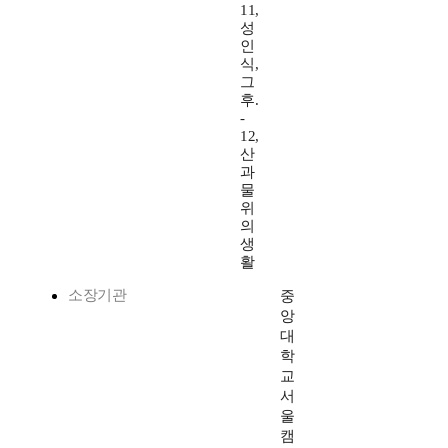
11,
성
인
식,
그
후.
-
12,
산
과
물
위
의
생
활
소장기관
중
앙
대
학
교
서
울
캠