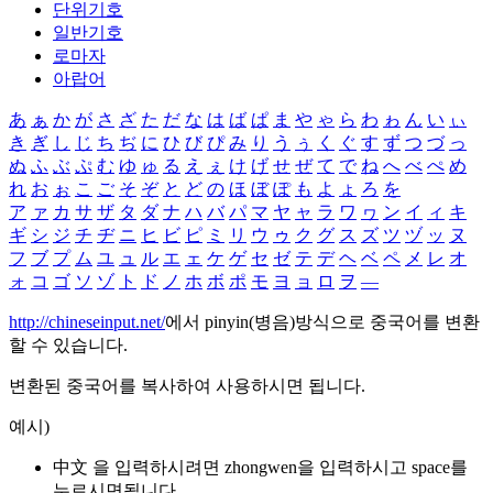
단위기호
일반기호
로마자
아랍어
あ
ぁ
か
が
さ
ざ
た
だ
な
は
ば
ぱ
ま
や
ゃ
ら
わ
ゎ
ん
い
ぃ
き
ぎ
し
じ
ち
ぢ
に
ひ
び
ぴ
み
り
う
ぅ
く
ぐ
す
ず
つ
づ
っ
ぬ
ふ
ぶ
ぷ
む
ゆ
ゅ
る
え
ぇ
け
げ
せ
ぜ
て
で
ね
へ
べ
ぺ
め
れ
お
ぉ
こ
ご
そ
ぞ
と
ど
の
ほ
ぼ
ぽ
も
よ
ょ
ろ
を
ア
ァ
カ
サ
ザ
タ
ダ
ナ
ハ
バ
パ
マ
ヤ
ャ
ラ
ワ
ヮ
ン
イ
ィ
キ
ギ
シ
ジ
チ
ヂ
ニ
ヒ
ビ
ピ
ミ
リ
ウ
ゥ
ク
グ
ス
ズ
ツ
ヅ
ッ
ヌ
フ
ブ
プ
ム
ユ
ュ
ル
エ
ェ
ケ
ゲ
セ
ゼ
テ
デ
ヘ
ベ
ペ
メ
レ
オ
ォ
コ
ゴ
ソ
ゾ
ト
ド
ノ
ホ
ボ
ポ
モ
ヨ
ョ
ロ
ヲ
―
http://chineseinput.net/
에서 pinyin(병음)방식으로 중국어를 변환
할 수 있습니다.
변환된 중국어를 복사하여 사용하시면 됩니다.
예시)
中文 을 입력하시려면
zhongwen
을 입력하시고 space를
누르시면됩니다.