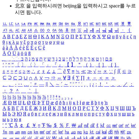
北京 을 입력하시려면
beijing
을 입력하시고 space를 누르
시면 됩니다.
ㅥ
ㅦ
ㅧ
ㅨ
ㅩ
ㅪ
ㅫ
ㅬ
ㅭ
ㅮ
ㅯ
ㅰ
ㅱ
ㅲ
ㅳ
ㅴ
ㅵ
ㅶ
ㅷ
ㅸ
ㅹ
ㅺ
ㅻ
ㅼ
ㅽ
ㅾ
ㅿ
ㆀ
ㆁ
ㆂ
ㆃ
ㆄ
ㆅ
ㆆ
ㆇ
ㆈ
ㆉ
ㆊ
ㆋ
ㆌ
ㆍ
ㆎ
Α
Β
Γ
Δ
Ε
Ζ
Η
Θ
Ι
Κ
Λ
Μ
Ν
Ξ
Ο
Π
Ρ
Σ
Τ
Υ
Φ
Χ
Ψ
Ω
α
β
γ
δ
ε
ζ
η
θ
ι
κ
λ
μ
ν
ξ
ο
π
ρ
σ
τ
υ
φ
χ
ψ
ω
á
à
Á
À
é
è
É
È
ç
Ç
ê
Ä
Ö
Ü
ä
ö
ü
ß
ְ
ֳ
ֲ
ֱ
ָ
ַ
ֵ
ֶ
ִ
ֹ
ּ
ֻ
ׂ
ׁ
ּ
ב
ה
נ
מ
צ
ת
ץ
ש
ד
ג
כ
ע
י
ח
ל
ך
ף
ק
ר
א
ט
ו
ן
ם
פ
‘
’
“
”
〔
〕
〈
〉
「
」
『
』
【
】
＂
（
）
［
］
｛
｝
±
×
÷
≠
≤
≥
∞
∴
♂
♀
∠
⊥
⌒
∂
∇
≡
≒
≪
≫
√
∽
∝
∵
∫
∬
∈
∋
⊆
⊇
⊂
⊃
∪
∩
∧
∨
￢
⇒
⇔
∀
∃
∮
∑
∏
＋
－
＜
＝
＞
、
。
·
‥
…
¨
〃
―
∥
＼
∼
´
～
ˇ
˘
˝
˚
˙
¸
˛
¡
¿
ː
！
＇
，
．
／
：
；
？
＾
＿
｀
｜
½
⅓
⅔
¼
¾
⅛
⅜
⅝
⅞
¹
²
³
⁴
ⁿ
₁
₂
₃
₄
Æ
Ð
Ħ
Ĳ
Ł
Ø
Œ
Þ
Ŧ
Ŋ
æ
đ
ð
ħ
ı
ĳ
ĸ
ŀ
ł
ø
œ
ß
þ
ŧ
ŋ
ŉ
А
Б
В
Г
Д
Е
Ё
Ж
З
И
Й
К
Л
М
Н
О
П
Р
С
Т
У
Ф
Х
Ц
Ч
Ш
Щ
Ъ
Ы
Ь
Э
Ю
Я
а
б
в
г
д
е
ё
ж
з
и
й
к
л
м
н
о
п
р
с
т
у
ф
х
ц
ч
ш
щ
ъ
ы
ь
э
ю
я
′
″
℃
Å
￠
￡
￥
¤
℉
‰
＄
％
Ｆ
￦
㎕
㎖
㎗
ℓ
㎘
㏄
㎣
㎤
㎥
㎦
㎙
㎚
㎛
㎜
㎝
㎞
㎟
㎠
㎡
㎢
㏊
㎍
㎎
㎏
㏏
㎈
㎉
㏈
㎧
㎨
㎰
㎱
㎲
㎳
㎴
㎵
㎶
㎷
㎸
㎹
㎀
㎁
㎂
㎃
㎄
㎺
㎻
㎽
㎾
㎿
㎐
㎑