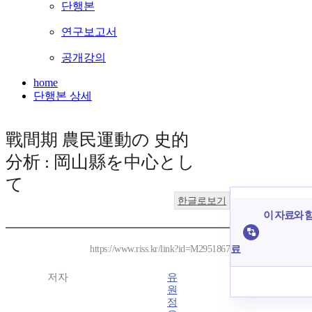
단행본
연구보고서
공개강의
home
단행본 상세
戰間期 農民運動の 史的
分析 : 岡山縣を中心とし
て
한글로보기
이 자료와 함
료
https://www.riss.kr/link?id=M2951867
저자
유
원
정