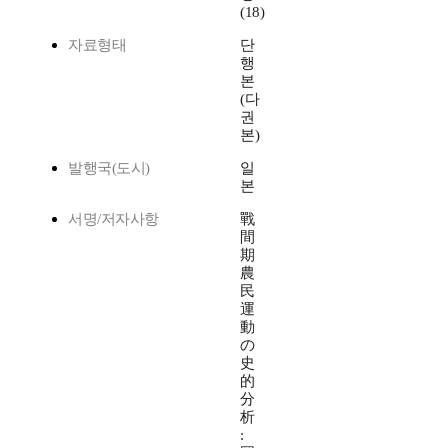
(18)
자료형태
단
행
본
(다
권
본)
발행국(도시)
일
본
서명/저자사항
戰
間
期
農
民
運
動
の
史
的
分
析
: