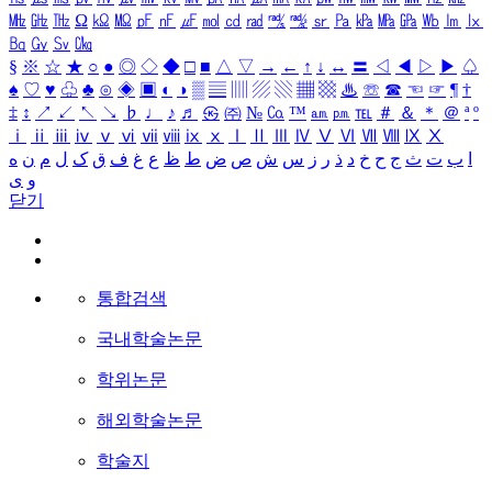
㎒
㎓
㎔
Ω
㏀
㏁
㎊
㎋
㎌
㏖
㏅
㎭
㎮
㎯
㏛
㎩
㎪
㎫
㎬
㏝
㏐
㏓
㏃
㏉
㏜
㏆
§
※
☆
★
○
●
◎
◇
◆
□
■
△
▽
→
←
↑
↓
↔
〓
◁
◀
▷
▶
♤
♠
♡
♥
♧
♣
⊙
◈
▣
◐
◑
▒
▤
▥
▨
▧
▦
▩
♨
☏
☎
☜
☞
¶
†
‡
↕
↗
↙
↖
↘
♭
♩
♪
♬
㉿
㈜
№
㏇
™
㏂
㏘
℡
＃
＆
＊
＠
ª
º
ⅰ
ⅱ
ⅲ
ⅳ
ⅴ
ⅵ
ⅶ
ⅷ
ⅸ
ⅹ
Ⅰ
Ⅱ
Ⅲ
Ⅳ
Ⅴ
Ⅵ
Ⅶ
Ⅷ
Ⅸ
Ⅹ
ا
ب
ت
ث
ج
ح
خ
د
ذ
ر
ز
س
ش
ص
ض
ط
ظ
ع
غ
ف
ق
ک
ل
م
ن
ه
و
ی
닫기
통합검색
국내학술논문
학위논문
해외학술논문
학술지