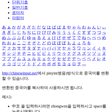
단위기호
일반기호
로마자
아랍어
あ
ぁ
か
が
さ
ざ
た
だ
な
は
ば
ぱ
ま
や
ゃ
ら
わ
ゎ
ん
い
ぃ
き
ぎ
し
じ
ち
ぢ
に
ひ
び
ぴ
み
り
う
ぅ
く
ぐ
す
ず
つ
づ
っ
ぬ
ふ
ぶ
ぷ
む
ゆ
ゅ
る
え
ぇ
け
げ
せ
ぜ
て
で
ね
へ
べ
ぺ
め
れ
お
ぉ
こ
ご
そ
ぞ
と
ど
の
ほ
ぼ
ぽ
も
よ
ょ
ろ
を
ア
ァ
カ
サ
ザ
タ
ダ
ナ
ハ
バ
パ
マ
ヤ
ャ
ラ
ワ
ヮ
ン
イ
ィ
キ
ギ
シ
ジ
チ
ヂ
ニ
ヒ
ビ
ピ
ミ
リ
ウ
ゥ
ク
グ
ス
ズ
ツ
ヅ
ッ
ヌ
フ
ブ
プ
ム
ユ
ュ
ル
エ
ェ
ケ
ゲ
セ
ゼ
テ
デ
ヘ
ベ
ペ
メ
レ
オ
ォ
コ
ゴ
ソ
ゾ
ト
ド
ノ
ホ
ボ
ポ
モ
ヨ
ョ
ロ
ヲ
―
http://chineseinput.net/
에서 pinyin(병음)방식으로 중국어를 변환
할 수 있습니다.
변환된 중국어를 복사하여 사용하시면 됩니다.
예시)
中文 을 입력하시려면
zhongwen
을 입력하시고 space를
누르시면됩니다.