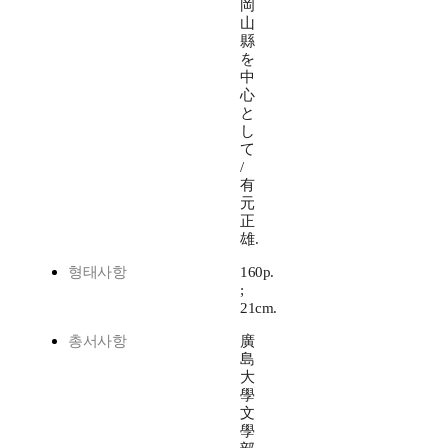
岡
山
縣
を
中
心
と
し
て
/
有
元
正
雄.
형태사항
160p.
;
21cm.
총서사항
廣
島
大
學
文
學