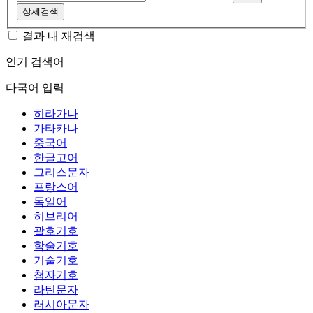
상세검색
결과 내 재검색
인기 검색어
다국어 입력
히라가나
가타카나
중국어
한글고어
그리스문자
프랑스어
독일어
히브리어
괄호기호
학술기호
기술기호
첨자기호
라틴문자
러시아문자