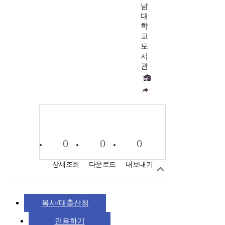
남
대
학
교
도
서
관
0
0
0
상세조회
다운로드
내보내기
복사/대출신청
인용하기