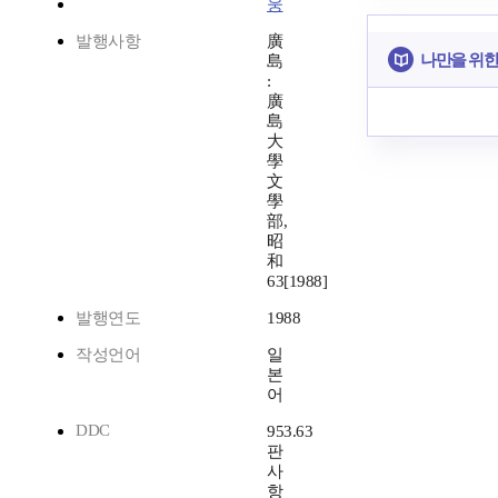
웅
발행사항
廣
나만을 위한
島
:
廣
島
大
學
文
學
部,
昭
和
63[1988]
발행연도
1988
작성언어
일
본
어
DDC
953.63
판
사
항