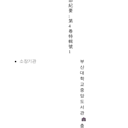
部
紀
要
;
第
4
卷
特
輯
號
1
소장기관
부
산
대
학
교
중
앙
도
서
관
충