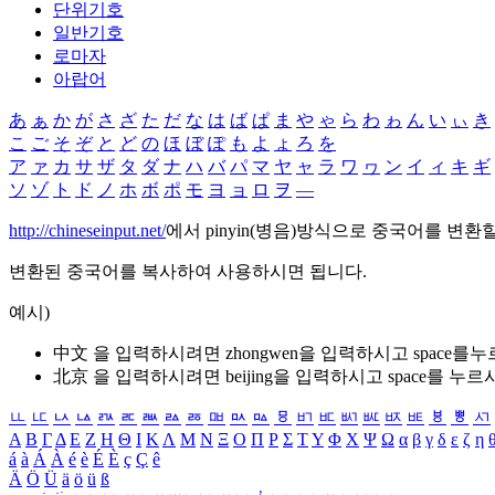
단위기호
일반기호
로마자
아랍어
あ
ぁ
か
が
さ
ざ
た
だ
な
は
ば
ぱ
ま
や
ゃ
ら
わ
ゎ
ん
い
ぃ
き
こ
ご
そ
ぞ
と
ど
の
ほ
ぼ
ぽ
も
よ
ょ
ろ
を
ア
ァ
カ
サ
ザ
タ
ダ
ナ
ハ
バ
パ
マ
ヤ
ャ
ラ
ワ
ヮ
ン
イ
ィ
キ
ギ
ソ
ゾ
ト
ド
ノ
ホ
ボ
ポ
モ
ヨ
ョ
ロ
ヲ
―
http://chineseinput.net/
에서 pinyin(병음)방식으로 중국어를 변환
변환된 중국어를 복사하여 사용하시면 됩니다.
예시)
中文 을 입력하시려면
zhongwen
을 입력하시고 space를
北京 을 입력하시려면
beijing
을 입력하시고 space를 누르
ㅥ
ㅦ
ㅧ
ㅨ
ㅩ
ㅪ
ㅫ
ㅬ
ㅭ
ㅮ
ㅯ
ㅰ
ㅱ
ㅲ
ㅳ
ㅴ
ㅵ
ㅶ
ㅷ
ㅸ
ㅹ
ㅺ
Α
Β
Γ
Δ
Ε
Ζ
Η
Θ
Ι
Κ
Λ
Μ
Ν
Ξ
Ο
Π
Ρ
Σ
Τ
Υ
Φ
Χ
Ψ
Ω
α
β
γ
δ
ε
ζ
η
á
à
Á
À
é
è
É
È
ç
Ç
ê
Ä
Ö
Ü
ä
ö
ü
ß