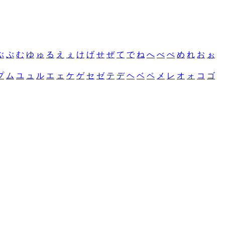
ぶ
ぷ
む
ゆ
ゅ
る
え
ぇ
け
げ
せ
ぜ
て
で
ね
へ
べ
ぺ
め
れ
お
ぉ
プ
ム
ユ
ュ
ル
エ
ェ
ケ
ゲ
セ
ゼ
テ
デ
ヘ
ベ
ペ
メ
レ
オ
ォ
コ
ゴ