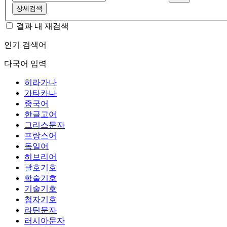
상세검색
결과 내 재검색
인기 검색어
다국어 입력
히라가나
가타카나
중국어
한글고어
그리스문자
프랑스어
독일어
히브리어
괄호기호
학술기호
기술기호
첨자기호
라틴문자
러시아문자