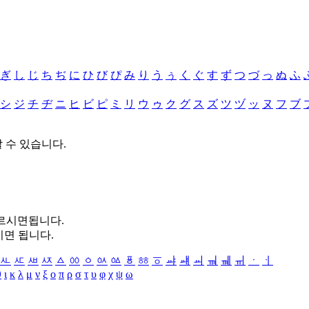
ぎ
し
じ
ち
ぢ
に
ひ
び
ぴ
み
り
う
ぅ
く
ぐ
す
ず
つ
づ
っ
ぬ
ふ
シ
ジ
チ
ヂ
ニ
ヒ
ビ
ピ
ミ
リ
ウ
ゥ
ク
グ
ス
ズ
ツ
ヅ
ッ
ヌ
フ
ブ
할 수 있습니다.
누르시면됩니다.
시면 됩니다.
ㅻ
ㅼ
ㅽ
ㅾ
ㅿ
ㆀ
ㆁ
ㆂ
ㆃ
ㆄ
ㆅ
ㆆ
ㆇ
ㆈ
ㆉ
ㆊ
ㆋ
ㆌ
ㆍ
ㆎ
θ
ι
κ
λ
μ
ν
ξ
ο
π
ρ
σ
τ
υ
φ
χ
ψ
ω