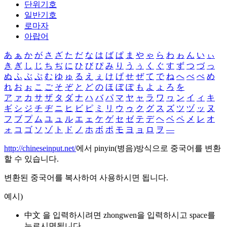
단위기호
일반기호
로마자
아랍어
あ
ぁ
か
が
さ
ざ
た
だ
な
は
ば
ぱ
ま
や
ゃ
ら
わ
ゎ
ん
い
ぃ
き
ぎ
し
じ
ち
ぢ
に
ひ
び
ぴ
み
り
う
ぅ
く
ぐ
す
ず
つ
づ
っ
ぬ
ふ
ぶ
ぷ
む
ゆ
ゅ
る
え
ぇ
け
げ
せ
ぜ
て
で
ね
へ
べ
ぺ
め
れ
お
ぉ
こ
ご
そ
ぞ
と
ど
の
ほ
ぼ
ぽ
も
よ
ょ
ろ
を
ア
ァ
カ
サ
ザ
タ
ダ
ナ
ハ
バ
パ
マ
ヤ
ャ
ラ
ワ
ヮ
ン
イ
ィ
キ
ギ
シ
ジ
チ
ヂ
ニ
ヒ
ビ
ピ
ミ
リ
ウ
ゥ
ク
グ
ス
ズ
ツ
ヅ
ッ
ヌ
フ
ブ
プ
ム
ユ
ュ
ル
エ
ェ
ケ
ゲ
セ
ゼ
テ
デ
ヘ
ベ
ペ
メ
レ
オ
ォ
コ
ゴ
ソ
ゾ
ト
ド
ノ
ホ
ボ
ポ
モ
ヨ
ョ
ロ
ヲ
―
http://chineseinput.net/
에서 pinyin(병음)방식으로 중국어를 변환
할 수 있습니다.
변환된 중국어를 복사하여 사용하시면 됩니다.
예시)
中文 을 입력하시려면
zhongwen
을 입력하시고 space를
누르시면됩니다.