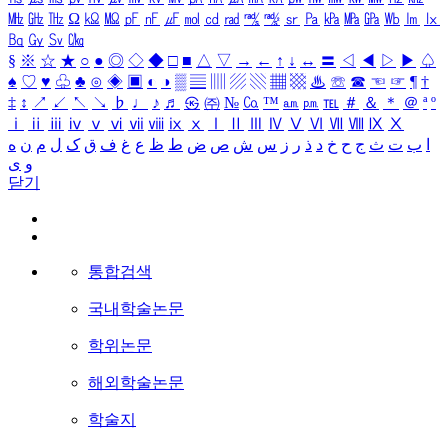
㎒
㎓
㎔
Ω
㏀
㏁
㎊
㎋
㎌
㏖
㏅
㎭
㎮
㎯
㏛
㎩
㎪
㎫
㎬
㏝
㏐
㏓
㏃
㏉
㏜
㏆
§
※
☆
★
○
●
◎
◇
◆
□
■
△
▽
→
←
↑
↓
↔
〓
◁
◀
▷
▶
♤
♠
♡
♥
♧
♣
⊙
◈
▣
◐
◑
▒
▤
▥
▨
▧
▦
▩
♨
☏
☎
☜
☞
¶
†
‡
↕
↗
↙
↖
↘
♭
♩
♪
♬
㉿
㈜
№
㏇
™
㏂
㏘
℡
＃
＆
＊
＠
ª
º
ⅰ
ⅱ
ⅲ
ⅳ
ⅴ
ⅵ
ⅶ
ⅷ
ⅸ
ⅹ
Ⅰ
Ⅱ
Ⅲ
Ⅳ
Ⅴ
Ⅵ
Ⅶ
Ⅷ
Ⅸ
Ⅹ
ا
ب
ت
ث
ج
ح
خ
د
ذ
ر
ز
س
ش
ص
ض
ط
ظ
ع
غ
ف
ق
ک
ل
م
ن
ه
و
ی
닫기
통합검색
국내학술논문
학위논문
해외학술논문
학술지