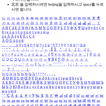
北京 을 입력하시려면
beijing
을 입력하시고 space를 누르
시면 됩니다.
ㅥ
ㅦ
ㅧ
ㅨ
ㅩ
ㅪ
ㅫ
ㅬ
ㅭ
ㅮ
ㅯ
ㅰ
ㅱ
ㅲ
ㅳ
ㅴ
ㅵ
ㅶ
ㅷ
ㅸ
ㅹ
ㅺ
ㅻ
ㅼ
ㅽ
ㅾ
ㅿ
ㆀ
ㆁ
ㆂ
ㆃ
ㆄ
ㆅ
ㆆ
ㆇ
ㆈ
ㆉ
ㆊ
ㆋ
ㆌ
ㆍ
ㆎ
Α
Β
Γ
Δ
Ε
Ζ
Η
Θ
Ι
Κ
Λ
Μ
Ν
Ξ
Ο
Π
Ρ
Σ
Τ
Υ
Φ
Χ
Ψ
Ω
α
β
γ
δ
ε
ζ
η
θ
ι
κ
λ
μ
ν
ξ
ο
π
ρ
σ
τ
υ
φ
χ
ψ
ω
á
à
Á
À
é
è
É
È
ç
Ç
ê
Ä
Ö
Ü
ä
ö
ü
ß
ְ
ֳ
ֲ
ֱ
ָ
ַ
ֵ
ֶ
ִ
ֹ
ּ
ֻ
ׂ
ׁ
ּ
ב
ה
נ
מ
צ
ת
ץ
ש
ד
ג
כ
ע
י
ח
ל
ך
ף
ק
ר
א
ט
ו
ן
ם
פ
‘
’
“
”
〔
〕
〈
〉
「
」
『
』
【
】
＂
（
）
［
］
｛
｝
±
×
÷
≠
≤
≥
∞
∴
♂
♀
∠
⊥
⌒
∂
∇
≡
≒
≪
≫
√
∽
∝
∵
∫
∬
∈
∋
⊆
⊇
⊂
⊃
∪
∩
∧
∨
￢
⇒
⇔
∀
∃
∮
∑
∏
＋
－
＜
＝
＞
、
。
·
‥
…
¨
〃
―
∥
＼
∼
´
～
ˇ
˘
˝
˚
˙
¸
˛
¡
¿
ː
！
＇
，
．
／
：
；
？
＾
＿
｀
｜
½
⅓
⅔
¼
¾
⅛
⅜
⅝
⅞
¹
²
³
⁴
ⁿ
₁
₂
₃
₄
Æ
Ð
Ħ
Ĳ
Ł
Ø
Œ
Þ
Ŧ
Ŋ
æ
đ
ð
ħ
ı
ĳ
ĸ
ŀ
ł
ø
œ
ß
þ
ŧ
ŋ
ŉ
А
Б
В
Г
Д
Е
Ё
Ж
З
И
Й
К
Л
М
Н
О
П
Р
С
Т
У
Ф
Х
Ц
Ч
Ш
Щ
Ъ
Ы
Ь
Э
Ю
Я
а
б
в
г
д
е
ё
ж
з
и
й
к
л
м
н
о
п
р
с
т
у
ф
х
ц
ч
ш
щ
ъ
ы
ь
э
ю
я
′
″
℃
Å
￠
￡
￥
¤
℉
‰
＄
％
Ｆ
￦
㎕
㎖
㎗
ℓ
㎘
㏄
㎣
㎤
㎥
㎦
㎙
㎚
㎛
㎜
㎝
㎞
㎟
㎠
㎡
㎢
㏊
㎍
㎎
㎏
㏏
㎈
㎉
㏈
㎧
㎨
㎰
㎱
㎲
㎳
㎴
㎵
㎶
㎷
㎸
㎹
㎀
㎁
㎂
㎃
㎄
㎺
㎻
㎽
㎾
㎿
㎐
㎑