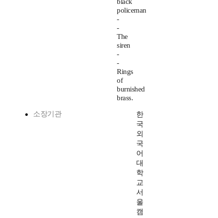
black
policeman
-
-
The
siren
-
-
Rings
of
burnished
brass.
소장기관
한
국
외
국
어
대
학
교
서
울
캠