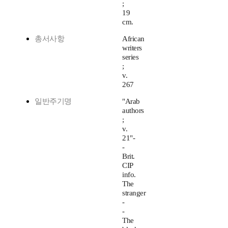
;
19
cm.
총서사항
African
writers
series
;
v.
267
일반주기명
"Arab
authors
;
v.
21"-
-
Brit.
CIP
info.
The
stranger
-
-
The