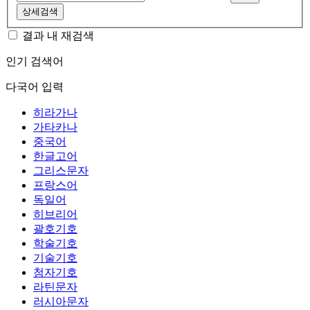
상세검색
결과 내 재검색
인기 검색어
다국어 입력
히라가나
가타카나
중국어
한글고어
그리스문자
프랑스어
독일어
히브리어
괄호기호
학술기호
기술기호
첨자기호
라틴문자
러시아문자