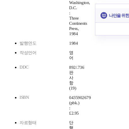
Washington,
D.C.
:
나만을 위한
Three
Continents
Press,
1984
발행연도
1984
작성언어
영
어
DDC
892/.736
판
사
항
(19)
ISBN
0435902679
(pbk.)
:
£2.95
자료형태
단
행