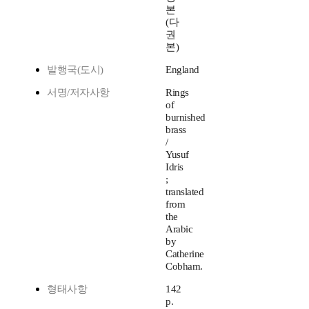
본
(다
권
본)
발행국(도시)
England
서명/저자사항
Rings
of
burnished
brass
/
Yusuf
Idris
;
translated
from
the
Arabic
by
Catherine
Cobham.
형태사항
142
p.