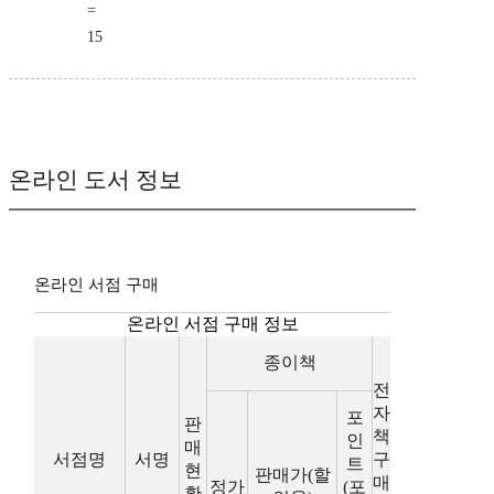
=
15
온라인 도서 정보
온라인 서점 구매
온라인 서점 구매 정보
종이책
전
자
포
판
책
인
매
서점명
서명
구
트
현
판매가(할
매
정가
(포
황