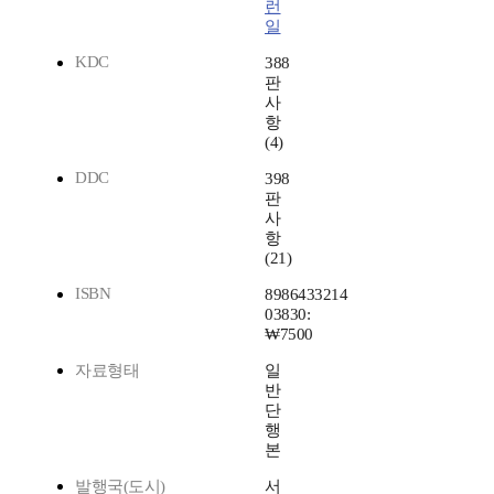
런
일
KDC
388
판
사
항
(4)
DDC
398
판
사
항
(21)
ISBN
8986433214
03830:
₩7500
자료형태
일
반
단
행
본
발행국(도시)
서