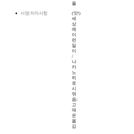
울
서명/저자사항
(앗!)
세
상
에
이
런
일
이
/
나
카
노
히
로
시
엮
음;
고
재
운
옮
김