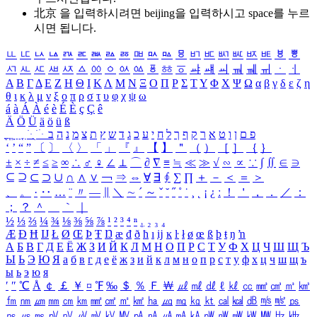
北京 을 입력하시려면
beijing
을 입력하시고 space를 누르
시면 됩니다.
ㅥ
ㅦ
ㅧ
ㅨ
ㅩ
ㅪ
ㅫ
ㅬ
ㅭ
ㅮ
ㅯ
ㅰ
ㅱ
ㅲ
ㅳ
ㅴ
ㅵ
ㅶ
ㅷ
ㅸ
ㅹ
ㅺ
ㅻ
ㅼ
ㅽ
ㅾ
ㅿ
ㆀ
ㆁ
ㆂ
ㆃ
ㆄ
ㆅ
ㆆ
ㆇ
ㆈ
ㆉ
ㆊ
ㆋ
ㆌ
ㆍ
ㆎ
Α
Β
Γ
Δ
Ε
Ζ
Η
Θ
Ι
Κ
Λ
Μ
Ν
Ξ
Ο
Π
Ρ
Σ
Τ
Υ
Φ
Χ
Ψ
Ω
α
β
γ
δ
ε
ζ
η
θ
ι
κ
λ
μ
ν
ξ
ο
π
ρ
σ
τ
υ
φ
χ
ψ
ω
á
à
Á
À
é
è
É
È
ç
Ç
ê
Ä
Ö
Ü
ä
ö
ü
ß
ְ
ֳ
ֲ
ֱ
ָ
ַ
ֵ
ֶ
ִ
ֹ
ּ
ֻ
ׂ
ׁ
ּ
ב
ה
נ
מ
צ
ת
ץ
ש
ד
ג
כ
ע
י
ח
ל
ך
ף
ק
ר
א
ט
ו
ן
ם
פ
‘
’
“
”
〔
〕
〈
〉
「
」
『
』
【
】
＂
（
）
［
］
｛
｝
±
×
÷
≠
≤
≥
∞
∴
♂
♀
∠
⊥
⌒
∂
∇
≡
≒
≪
≫
√
∽
∝
∵
∫
∬
∈
∋
⊆
⊇
⊂
⊃
∪
∩
∧
∨
￢
⇒
⇔
∀
∃
∮
∑
∏
＋
－
＜
＝
＞
、
。
·
‥
…
¨
〃
―
∥
＼
∼
´
～
ˇ
˘
˝
˚
˙
¸
˛
¡
¿
ː
！
＇
，
．
／
：
；
？
＾
＿
｀
｜
½
⅓
⅔
¼
¾
⅛
⅜
⅝
⅞
¹
²
³
⁴
ⁿ
₁
₂
₃
₄
Æ
Ð
Ħ
Ĳ
Ł
Ø
Œ
Þ
Ŧ
Ŋ
æ
đ
ð
ħ
ı
ĳ
ĸ
ŀ
ł
ø
œ
ß
þ
ŧ
ŋ
ŉ
А
Б
В
Г
Д
Е
Ё
Ж
З
И
Й
К
Л
М
Н
О
П
Р
С
Т
У
Ф
Х
Ц
Ч
Ш
Щ
Ъ
Ы
Ь
Э
Ю
Я
а
б
в
г
д
е
ё
ж
з
и
й
к
л
м
н
о
п
р
с
т
у
ф
х
ц
ч
ш
щ
ъ
ы
ь
э
ю
я
′
″
℃
Å
￠
￡
￥
¤
℉
‰
＄
％
Ｆ
￦
㎕
㎖
㎗
ℓ
㎘
㏄
㎣
㎤
㎥
㎦
㎙
㎚
㎛
㎜
㎝
㎞
㎟
㎠
㎡
㎢
㏊
㎍
㎎
㎏
㏏
㎈
㎉
㏈
㎧
㎨
㎰
㎱
㎲
㎳
㎴
㎵
㎶
㎷
㎸
㎹
㎀
㎁
㎂
㎃
㎄
㎺
㎻
㎽
㎾
㎿
㎐
㎑