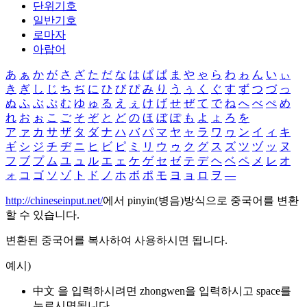
단위기호
일반기호
로마자
아랍어
あ
ぁ
か
が
さ
ざ
た
だ
な
は
ば
ぱ
ま
や
ゃ
ら
わ
ゎ
ん
い
ぃ
き
ぎ
し
じ
ち
ぢ
に
ひ
び
ぴ
み
り
う
ぅ
く
ぐ
す
ず
つ
づ
っ
ぬ
ふ
ぶ
ぷ
む
ゆ
ゅ
る
え
ぇ
け
げ
せ
ぜ
て
で
ね
へ
べ
ぺ
め
れ
お
ぉ
こ
ご
そ
ぞ
と
ど
の
ほ
ぼ
ぽ
も
よ
ょ
ろ
を
ア
ァ
カ
サ
ザ
タ
ダ
ナ
ハ
バ
パ
マ
ヤ
ャ
ラ
ワ
ヮ
ン
イ
ィ
キ
ギ
シ
ジ
チ
ヂ
ニ
ヒ
ビ
ピ
ミ
リ
ウ
ゥ
ク
グ
ス
ズ
ツ
ヅ
ッ
ヌ
フ
ブ
プ
ム
ユ
ュ
ル
エ
ェ
ケ
ゲ
セ
ゼ
テ
デ
ヘ
ベ
ペ
メ
レ
オ
ォ
コ
ゴ
ソ
ゾ
ト
ド
ノ
ホ
ボ
ポ
モ
ヨ
ョ
ロ
ヲ
―
http://chineseinput.net/
에서 pinyin(병음)방식으로 중국어를 변환
할 수 있습니다.
변환된 중국어를 복사하여 사용하시면 됩니다.
예시)
中文 을 입력하시려면
zhongwen
을 입력하시고 space를
누르시면됩니다.