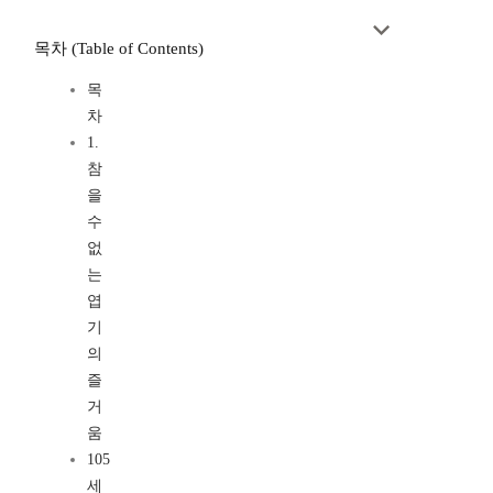
목차 (Table of Contents)
목
차
1.
참
을
수
없
는
엽
기
의
즐
거
움
105
세