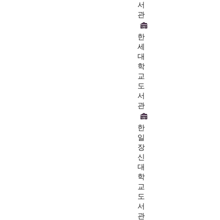
서
관
한
세
대
학
교
도
서
관
한
일
장
신
대
학
교
도
서
관