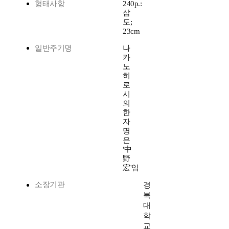
형태사항
240p.:
삽
도;
23cm
일반주기명
나
카
노
히
로
시
의
한
자
명
은
'中
野
宏'임
소장기관
경
북
대
학
교