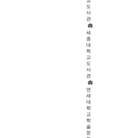
교
도
서
관
세
종
대
학
교
도
서
관
연
세
대
학
교
학
술
문