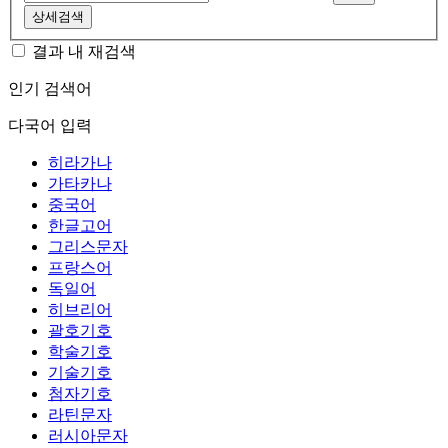
상세검색
결과 내 재검색
인기 검색어
다국어 입력
히라가나
가타카나
중국어
한글고어
그리스문자
프랑스어
독일어
히브리어
괄호기호
학술기호
기술기호
첨자기호
라틴문자
러시아문자