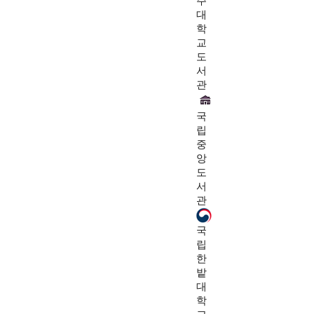
주
대
학
교
도
서
관
국
립
중
앙
도
서
관
국
립
한
밭
대
학