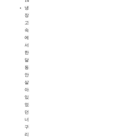
14
냉
장
고
속
에
서
한
달
동
안
살
아
있
었
던
너
구
리