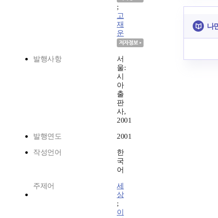
;
고
재
나만
운
발행사항
서
울:
시
아
출
판
사,
2001
발행연도
2001
작성언어
한
국
어
주제어
세
상
;
이