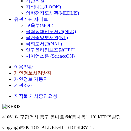
기관회원
지식나눔(LOOK)
의학전자도서관(MEDLIS)
유관기관 사이트
교육부(MOE)
국립장애인도서관(NLD)
국립중앙도서관(NL)
국회도서관(NAL)
연구윤리정보포털(CRE)
사이언스온 (ScienceON)
이용약관
개인정보처리방침
개인정보 재동의
기관소개
저작물 게시중단요청
41061 대구광역시 동구 동내로 64(동내동1119) KERIS빌딩
Copyright© KERIS. ALL RIGHTS RESERVED