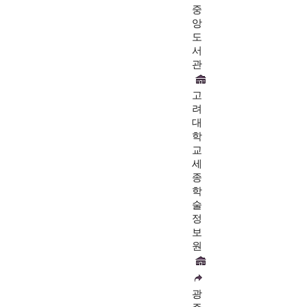
중
앙
도
서
관
고
려
대
학
교
세
종
학
술
정
보
원
광