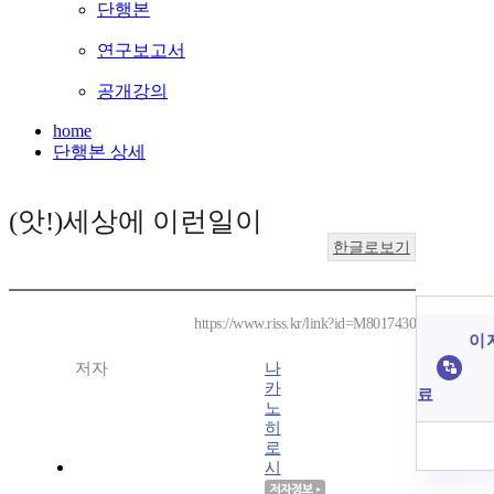
단행본
연구보고서
공개강의
home
단행본 상세
(앗!)세상에 이런일이
한글로보기
https://www.riss.kr/link?id=M8017430
이 
저자
나
카
료
노
히
로
시