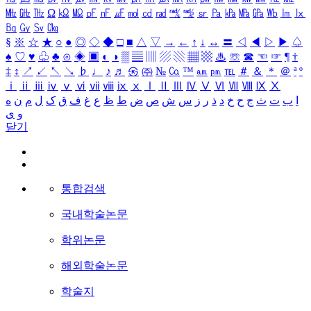
㎒
㎓
㎔
Ω
㏀
㏁
㎊
㎋
㎌
㏖
㏅
㎭
㎮
㎯
㏛
㎩
㎪
㎫
㎬
㏝
㏐
㏓
㏃
㏉
㏜
㏆
§
※
☆
★
○
●
◎
◇
◆
□
■
△
▽
→
←
↑
↓
↔
〓
◁
◀
▷
▶
♤
♠
♡
♥
♧
♣
⊙
◈
▣
◐
◑
▒
▤
▥
▨
▧
▦
▩
♨
☏
☎
☜
☞
¶
†
‡
↕
↗
↙
↖
↘
♭
♩
♪
♬
㉿
㈜
№
㏇
™
㏂
㏘
℡
＃
＆
＊
＠
ª
º
ⅰ
ⅱ
ⅲ
ⅳ
ⅴ
ⅵ
ⅶ
ⅷ
ⅸ
ⅹ
Ⅰ
Ⅱ
Ⅲ
Ⅳ
Ⅴ
Ⅵ
Ⅶ
Ⅷ
Ⅸ
Ⅹ
ا
ب
ت
ث
ج
ح
خ
د
ذ
ر
ز
س
ش
ص
ض
ط
ظ
ع
غ
ف
ق
ک
ل
م
ن
ه
و
ی
닫기
통합검색
국내학술논문
학위논문
해외학술논문
학술지