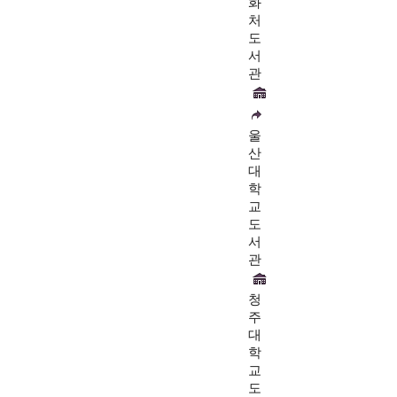
화
처
도
서
관
울
산
대
학
교
도
서
관
청
주
대
학
교
도