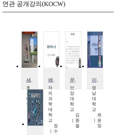
연관 공개강의(KOCW)
세상을바꾸는복지과학기술
예술로 바라보는 세상
문학으로 세상읽기
미디어리터러시와세상읽기
호
차
안
영
서
의
양
남
대
과
대
대
학
학
학
학
교
대
교
교
김
학
김
최
형
교
중
윤
수
정
철
정
수