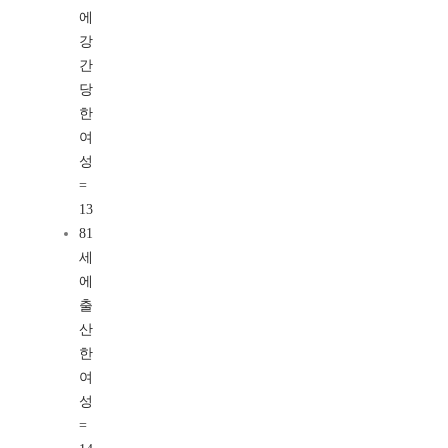
에
강
간
당
한
여
성
=
13
81
세
에
출
산
한
여
성
=