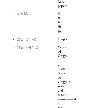
(alk.
paper)
자료형태
일
반
단
행
본
발행국(도시)
Oregon
서명/저자사항
Waters
of
Oregon
:
a
source
book
on
Oregon's
water
and
water
management
/
Rick