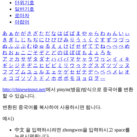
단위기호
일반기호
로마자
아랍어
あ
ぁ
か
が
さ
ざ
た
だ
な
は
ば
ぱ
ま
や
ゃ
ら
わ
ゎ
ん
い
ぃ
き
ぎ
し
じ
ち
ぢ
に
ひ
び
ぴ
み
り
う
ぅ
く
ぐ
す
ず
つ
づ
っ
ぬ
ふ
ぶ
ぷ
む
ゆ
ゅ
る
え
ぇ
け
げ
せ
ぜ
て
で
ね
へ
べ
ぺ
め
れ
お
ぉ
こ
ご
そ
ぞ
と
ど
の
ほ
ぼ
ぽ
も
よ
ょ
ろ
を
ア
ァ
カ
サ
ザ
タ
ダ
ナ
ハ
バ
パ
マ
ヤ
ャ
ラ
ワ
ヮ
ン
イ
ィ
キ
ギ
シ
ジ
チ
ヂ
ニ
ヒ
ビ
ピ
ミ
リ
ウ
ゥ
ク
グ
ス
ズ
ツ
ヅ
ッ
ヌ
フ
ブ
プ
ム
ユ
ュ
ル
エ
ェ
ケ
ゲ
セ
ゼ
テ
デ
ヘ
ベ
ペ
メ
レ
オ
ォ
コ
ゴ
ソ
ゾ
ト
ド
ノ
ホ
ボ
ポ
モ
ヨ
ョ
ロ
ヲ
―
http://chineseinput.net/
에서 pinyin(병음)방식으로 중국어를 변환
할 수 있습니다.
변환된 중국어를 복사하여 사용하시면 됩니다.
예시)
中文 을 입력하시려면
zhongwen
을 입력하시고 space를
누르시면됩니다.