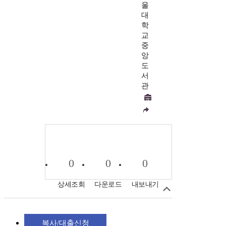
울
대
학
교
중
앙
도
서
관
0
0
0
상세조회
다운로드
내보내기
복사/대출신청