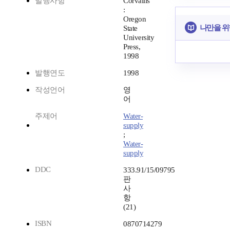
발행사항
Corvallis
:
Oregon
나만을 위
State
University
Press,
1998
발행연도
1998
작성언어
영
어
주제어
Water-
supply
;
Water-
supply
DDC
333.91/15/09795
판
사
항
(21)
ISBN
0870714279