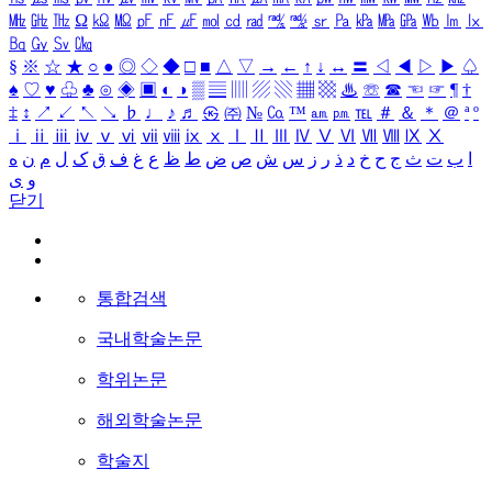
㎒
㎓
㎔
Ω
㏀
㏁
㎊
㎋
㎌
㏖
㏅
㎭
㎮
㎯
㏛
㎩
㎪
㎫
㎬
㏝
㏐
㏓
㏃
㏉
㏜
㏆
§
※
☆
★
○
●
◎
◇
◆
□
■
△
▽
→
←
↑
↓
↔
〓
◁
◀
▷
▶
♤
♠
♡
♥
♧
♣
⊙
◈
▣
◐
◑
▒
▤
▥
▨
▧
▦
▩
♨
☏
☎
☜
☞
¶
†
‡
↕
↗
↙
↖
↘
♭
♩
♪
♬
㉿
㈜
№
㏇
™
㏂
㏘
℡
＃
＆
＊
＠
ª
º
ⅰ
ⅱ
ⅲ
ⅳ
ⅴ
ⅵ
ⅶ
ⅷ
ⅸ
ⅹ
Ⅰ
Ⅱ
Ⅲ
Ⅳ
Ⅴ
Ⅵ
Ⅶ
Ⅷ
Ⅸ
Ⅹ
ا
ب
ت
ث
ج
ح
خ
د
ذ
ر
ز
س
ش
ص
ض
ط
ظ
ع
غ
ف
ق
ک
ل
م
ن
ه
و
ی
닫기
통합검색
국내학술논문
학위논문
해외학술논문
학술지