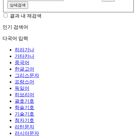
상세검색
결과 내 재검색
인기 검색어
다국어 입력
히라가나
가타카나
중국어
한글고어
그리스문자
프랑스어
독일어
히브리어
괄호기호
학술기호
기술기호
첨자기호
라틴문자
러시아문자