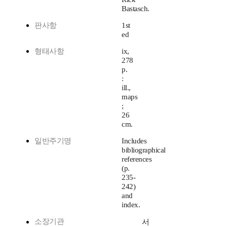
Bastasch.
판사항
1st
ed
형태사항
ix,
278
p.
:
ill.,
maps
;
26
cm.
일반주기명
Includes
bibliographical
references
(p.
235-
242)
and
index.
소장기관
서