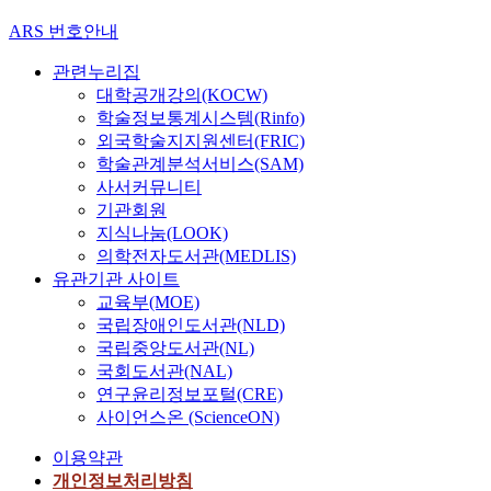
ARS 번호안내
관련누리집
대학공개강의(KOCW)
학술정보통계시스템(Rinfo)
외국학술지지원센터(FRIC)
학술관계분석서비스(SAM)
사서커뮤니티
기관회원
지식나눔(LOOK)
의학전자도서관(MEDLIS)
유관기관 사이트
교육부(MOE)
국립장애인도서관(NLD)
국립중앙도서관(NL)
국회도서관(NAL)
연구윤리정보포털(CRE)
사이언스온 (ScienceON)
이용약관
개인정보처리방침