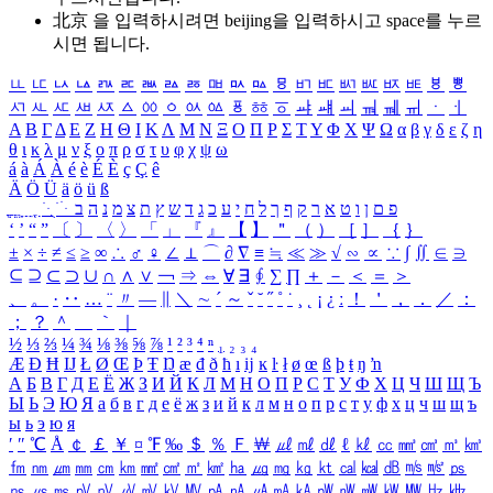
北京 을 입력하시려면
beijing
을 입력하시고 space를 누르
시면 됩니다.
ㅥ
ㅦ
ㅧ
ㅨ
ㅩ
ㅪ
ㅫ
ㅬ
ㅭ
ㅮ
ㅯ
ㅰ
ㅱ
ㅲ
ㅳ
ㅴ
ㅵ
ㅶ
ㅷ
ㅸ
ㅹ
ㅺ
ㅻ
ㅼ
ㅽ
ㅾ
ㅿ
ㆀ
ㆁ
ㆂ
ㆃ
ㆄ
ㆅ
ㆆ
ㆇ
ㆈ
ㆉ
ㆊ
ㆋ
ㆌ
ㆍ
ㆎ
Α
Β
Γ
Δ
Ε
Ζ
Η
Θ
Ι
Κ
Λ
Μ
Ν
Ξ
Ο
Π
Ρ
Σ
Τ
Υ
Φ
Χ
Ψ
Ω
α
β
γ
δ
ε
ζ
η
θ
ι
κ
λ
μ
ν
ξ
ο
π
ρ
σ
τ
υ
φ
χ
ψ
ω
á
à
Á
À
é
è
É
È
ç
Ç
ê
Ä
Ö
Ü
ä
ö
ü
ß
ְ
ֳ
ֲ
ֱ
ָ
ַ
ֵ
ֶ
ִ
ֹ
ּ
ֻ
ׂ
ׁ
ּ
ב
ה
נ
מ
צ
ת
ץ
ש
ד
ג
כ
ע
י
ח
ל
ך
ף
ק
ר
א
ט
ו
ן
ם
פ
‘
’
“
”
〔
〕
〈
〉
「
」
『
』
【
】
＂
（
）
［
］
｛
｝
±
×
÷
≠
≤
≥
∞
∴
♂
♀
∠
⊥
⌒
∂
∇
≡
≒
≪
≫
√
∽
∝
∵
∫
∬
∈
∋
⊆
⊇
⊂
⊃
∪
∩
∧
∨
￢
⇒
⇔
∀
∃
∮
∑
∏
＋
－
＜
＝
＞
、
。
·
‥
…
¨
〃
―
∥
＼
∼
´
～
ˇ
˘
˝
˚
˙
¸
˛
¡
¿
ː
！
＇
，
．
／
：
；
？
＾
＿
｀
｜
½
⅓
⅔
¼
¾
⅛
⅜
⅝
⅞
¹
²
³
⁴
ⁿ
₁
₂
₃
₄
Æ
Ð
Ħ
Ĳ
Ł
Ø
Œ
Þ
Ŧ
Ŋ
æ
đ
ð
ħ
ı
ĳ
ĸ
ŀ
ł
ø
œ
ß
þ
ŧ
ŋ
ŉ
А
Б
В
Г
Д
Е
Ё
Ж
З
И
Й
К
Л
М
Н
О
П
Р
С
Т
У
Ф
Х
Ц
Ч
Ш
Щ
Ъ
Ы
Ь
Э
Ю
Я
а
б
в
г
д
е
ё
ж
з
и
й
к
л
м
н
о
п
р
с
т
у
ф
х
ц
ч
ш
щ
ъ
ы
ь
э
ю
я
′
″
℃
Å
￠
￡
￥
¤
℉
‰
＄
％
Ｆ
￦
㎕
㎖
㎗
ℓ
㎘
㏄
㎣
㎤
㎥
㎦
㎙
㎚
㎛
㎜
㎝
㎞
㎟
㎠
㎡
㎢
㏊
㎍
㎎
㎏
㏏
㎈
㎉
㏈
㎧
㎨
㎰
㎱
㎲
㎳
㎴
㎵
㎶
㎷
㎸
㎹
㎀
㎁
㎂
㎃
㎄
㎺
㎻
㎽
㎾
㎿
㎐
㎑