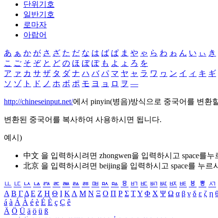
단위기호
일반기호
로마자
아랍어
あ
ぁ
か
が
さ
ざ
た
だ
な
は
ば
ぱ
ま
や
ゃ
ら
わ
ゎ
ん
い
ぃ
き
こ
ご
そ
ぞ
と
ど
の
ほ
ぼ
ぽ
も
よ
ょ
ろ
を
ア
ァ
カ
サ
ザ
タ
ダ
ナ
ハ
バ
パ
マ
ヤ
ャ
ラ
ワ
ヮ
ン
イ
ィ
キ
ギ
ソ
ゾ
ト
ド
ノ
ホ
ボ
ポ
モ
ヨ
ョ
ロ
ヲ
―
http://chineseinput.net/
에서 pinyin(병음)방식으로 중국어를 변환
변환된 중국어를 복사하여 사용하시면 됩니다.
예시)
中文 을 입력하시려면
zhongwen
을 입력하시고 space를
北京 을 입력하시려면
beijing
을 입력하시고 space를 누르
ㅥ
ㅦ
ㅧ
ㅨ
ㅩ
ㅪ
ㅫ
ㅬ
ㅭ
ㅮ
ㅯ
ㅰ
ㅱ
ㅲ
ㅳ
ㅴ
ㅵ
ㅶ
ㅷ
ㅸ
ㅹ
ㅺ
Α
Β
Γ
Δ
Ε
Ζ
Η
Θ
Ι
Κ
Λ
Μ
Ν
Ξ
Ο
Π
Ρ
Σ
Τ
Υ
Φ
Χ
Ψ
Ω
α
β
γ
δ
ε
ζ
η
á
à
Á
À
é
è
É
È
ç
Ç
ê
Ä
Ö
Ü
ä
ö
ü
ß