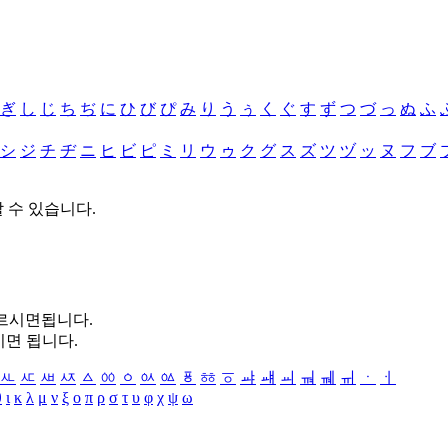
ぎ
し
じ
ち
ぢ
に
ひ
び
ぴ
み
り
う
ぅ
く
ぐ
す
ず
つ
づ
っ
ぬ
ふ
シ
ジ
チ
ヂ
ニ
ヒ
ビ
ピ
ミ
リ
ウ
ゥ
ク
グ
ス
ズ
ツ
ヅ
ッ
ヌ
フ
ブ
할 수 있습니다.
누르시면됩니다.
시면 됩니다.
ㅻ
ㅼ
ㅽ
ㅾ
ㅿ
ㆀ
ㆁ
ㆂ
ㆃ
ㆄ
ㆅ
ㆆ
ㆇ
ㆈ
ㆉ
ㆊ
ㆋ
ㆌ
ㆍ
ㆎ
θ
ι
κ
λ
μ
ν
ξ
ο
π
ρ
σ
τ
υ
φ
χ
ψ
ω