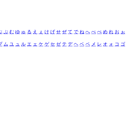
ぶ
ぷ
む
ゆ
ゅ
る
え
ぇ
け
げ
せ
ぜ
て
で
ね
へ
べ
ぺ
め
れ
お
ぉ
プ
ム
ユ
ュ
ル
エ
ェ
ケ
ゲ
セ
ゼ
テ
デ
ヘ
ベ
ペ
メ
レ
オ
ォ
コ
ゴ