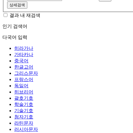
상세검색
결과 내 재검색
인기 검색어
다국어 입력
히라가나
가타카나
중국어
한글고어
그리스문자
프랑스어
독일어
히브리어
괄호기호
학술기호
기술기호
첨자기호
라틴문자
러시아문자