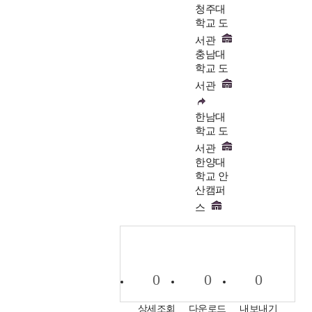
청주대
학교 도
서관
충남대
학교 도
서관
한남대
학교 도
서관
한양대
학교 안
산캠퍼
스
0
0
0
상세조회
다운로드
내보내기