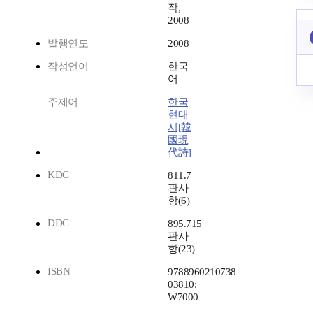
작,
2008
발행연도
2008
작성언어
한국
어
주제어
한국
현대
시[韓
國現
代詩]
KDC
811.7
판사
항(6)
DDC
895.715
판사
항(23)
ISBN
9788960210738
03810:
₩7000