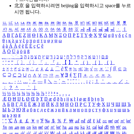
北京 을 입력하시려면
beijing
을 입력하시고 space를 누르
시면 됩니다.
ㅥ
ㅦ
ㅧ
ㅨ
ㅩ
ㅪ
ㅫ
ㅬ
ㅭ
ㅮ
ㅯ
ㅰ
ㅱ
ㅲ
ㅳ
ㅴ
ㅵ
ㅶ
ㅷ
ㅸ
ㅹ
ㅺ
ㅻ
ㅼ
ㅽ
ㅾ
ㅿ
ㆀ
ㆁ
ㆂ
ㆃ
ㆄ
ㆅ
ㆆ
ㆇ
ㆈ
ㆉ
ㆊ
ㆋ
ㆌ
ㆍ
ㆎ
Α
Β
Γ
Δ
Ε
Ζ
Η
Θ
Ι
Κ
Λ
Μ
Ν
Ξ
Ο
Π
Ρ
Σ
Τ
Υ
Φ
Χ
Ψ
Ω
α
β
γ
δ
ε
ζ
η
θ
ι
κ
λ
μ
ν
ξ
ο
π
ρ
σ
τ
υ
φ
χ
ψ
ω
á
à
Á
À
é
è
É
È
ç
Ç
ê
Ä
Ö
Ü
ä
ö
ü
ß
ְ
ֳ
ֲ
ֱ
ָ
ַ
ֵ
ֶ
ִ
ֹ
ּ
ֻ
ׂ
ׁ
ּ
ב
ה
נ
מ
צ
ת
ץ
ש
ד
ג
כ
ע
י
ח
ל
ך
ף
ק
ר
א
ט
ו
ן
ם
פ
‘
’
“
”
〔
〕
〈
〉
「
」
『
』
【
】
＂
（
）
［
］
｛
｝
±
×
÷
≠
≤
≥
∞
∴
♂
♀
∠
⊥
⌒
∂
∇
≡
≒
≪
≫
√
∽
∝
∵
∫
∬
∈
∋
⊆
⊇
⊂
⊃
∪
∩
∧
∨
￢
⇒
⇔
∀
∃
∮
∑
∏
＋
－
＜
＝
＞
、
。
·
‥
…
¨
〃
―
∥
＼
∼
´
～
ˇ
˘
˝
˚
˙
¸
˛
¡
¿
ː
！
＇
，
．
／
：
；
？
＾
＿
｀
｜
½
⅓
⅔
¼
¾
⅛
⅜
⅝
⅞
¹
²
³
⁴
ⁿ
₁
₂
₃
₄
Æ
Ð
Ħ
Ĳ
Ł
Ø
Œ
Þ
Ŧ
Ŋ
æ
đ
ð
ħ
ı
ĳ
ĸ
ŀ
ł
ø
œ
ß
þ
ŧ
ŋ
ŉ
А
Б
В
Г
Д
Е
Ё
Ж
З
И
Й
К
Л
М
Н
О
П
Р
С
Т
У
Ф
Х
Ц
Ч
Ш
Щ
Ъ
Ы
Ь
Э
Ю
Я
а
б
в
г
д
е
ё
ж
з
и
й
к
л
м
н
о
п
р
с
т
у
ф
х
ц
ч
ш
щ
ъ
ы
ь
э
ю
я
′
″
℃
Å
￠
￡
￥
¤
℉
‰
＄
％
Ｆ
￦
㎕
㎖
㎗
ℓ
㎘
㏄
㎣
㎤
㎥
㎦
㎙
㎚
㎛
㎜
㎝
㎞
㎟
㎠
㎡
㎢
㏊
㎍
㎎
㎏
㏏
㎈
㎉
㏈
㎧
㎨
㎰
㎱
㎲
㎳
㎴
㎵
㎶
㎷
㎸
㎹
㎀
㎁
㎂
㎃
㎄
㎺
㎻
㎽
㎾
㎿
㎐
㎑