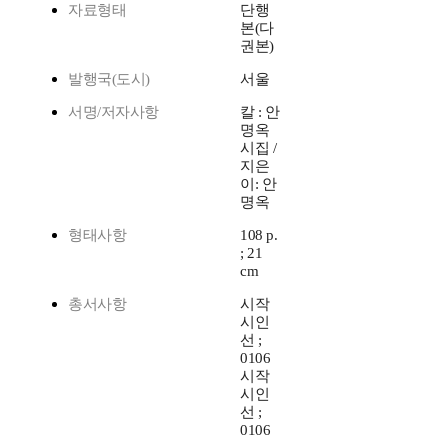
자료형태
단행
본(다
권본)
발행국(도시)
서울
서명/저자사항
칼 : 안
명옥
시집 /
지은
이: 안
명옥
형태사항
108 p.
; 21
cm
총서사항
시작
시인
선 ;
0106
시작
시인
선 ;
0106