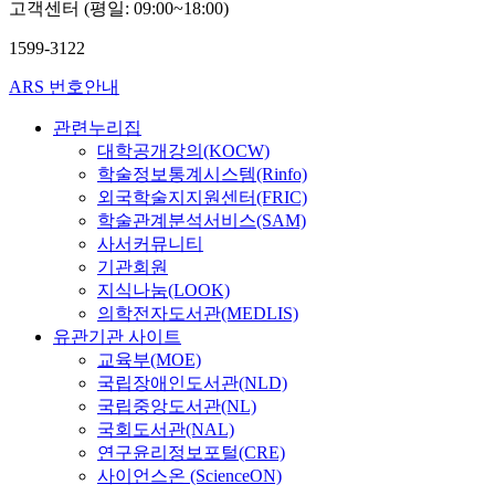
고객센터 (평일: 09:00~18:00)
1599-3122
ARS 번호안내
관련누리집
대학공개강의(KOCW)
학술정보통계시스템(Rinfo)
외국학술지지원센터(FRIC)
학술관계분석서비스(SAM)
사서커뮤니티
기관회원
지식나눔(LOOK)
의학전자도서관(MEDLIS)
유관기관 사이트
교육부(MOE)
국립장애인도서관(NLD)
국립중앙도서관(NL)
국회도서관(NAL)
연구윤리정보포털(CRE)
사이언스온 (ScienceON)