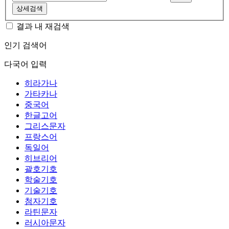
상세검색
결과 내 재검색
인기 검색어
다국어 입력
히라가나
가타카나
중국어
한글고어
그리스문자
프랑스어
독일어
히브리어
괄호기호
학술기호
기술기호
첨자기호
라틴문자
러시아문자