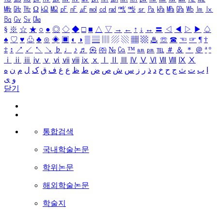
㎒
㎓
㎔
Ω
㏀
㏁
㎊
㎋
㎌
㏖
㏅
㎭
㎮
㎯
㏛
㎩
㎪
㎫
㎬
㏝
㏐
㏓
㏃
㏉
㏜
㏆
§
※
☆
★
○
●
◎
◇
◆
□
■
△
▽
→
←
↑
↓
↔
〓
◁
◀
▷
▶
♤
♠
♡
♥
♧
♣
⊙
◈
▣
◐
◑
▒
▤
▥
▨
▧
▦
▩
♨
☏
☎
☜
☞
¶
†
‡
↕
↗
↙
↖
↘
♭
♩
♪
♬
㉿
㈜
№
㏇
™
㏂
㏘
℡
＃
＆
＊
＠
ª
º
ⅰ
ⅱ
ⅲ
ⅳ
ⅴ
ⅵ
ⅶ
ⅷ
ⅸ
ⅹ
Ⅰ
Ⅱ
Ⅲ
Ⅳ
Ⅴ
Ⅵ
Ⅶ
Ⅷ
Ⅸ
Ⅹ
ا
ب
ت
ث
ج
ح
خ
د
ذ
ر
ز
س
ش
ص
ض
ط
ظ
ع
غ
ف
ق
ک
ل
م
ن
ه
و
ی
닫기
통합검색
국내학술논문
학위논문
해외학술논문
학술지