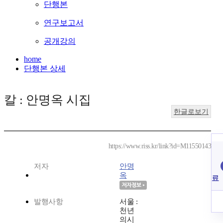
단행본
연구보고서
공개강의
home
단행본 상세
칼 : 안명옥 시집
한글로보기
https://www.riss.kr/link?id=M11550143
저자
안명
옥
료
발행사항
서울 :
천년
의시