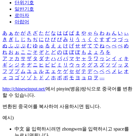
단위기호
일반기호
로마자
아랍어
あ
ぁ
か
が
さ
ざ
た
だ
な
は
ば
ぱ
ま
や
ゃ
ら
わ
ゎ
ん
い
ぃ
き
ぎ
し
じ
ち
ぢ
に
ひ
び
ぴ
み
り
う
ぅ
く
ぐ
す
ず
つ
づ
っ
ぬ
ふ
ぶ
ぷ
む
ゆ
ゅ
る
え
ぇ
け
げ
せ
ぜ
て
で
ね
へ
べ
ぺ
め
れ
お
ぉ
こ
ご
そ
ぞ
と
ど
の
ほ
ぼ
ぽ
も
よ
ょ
ろ
を
ア
ァ
カ
サ
ザ
タ
ダ
ナ
ハ
バ
パ
マ
ヤ
ャ
ラ
ワ
ヮ
ン
イ
ィ
キ
ギ
シ
ジ
チ
ヂ
ニ
ヒ
ビ
ピ
ミ
リ
ウ
ゥ
ク
グ
ス
ズ
ツ
ヅ
ッ
ヌ
フ
ブ
プ
ム
ユ
ュ
ル
エ
ェ
ケ
ゲ
セ
ゼ
テ
デ
ヘ
ベ
ペ
メ
レ
オ
ォ
コ
ゴ
ソ
ゾ
ト
ド
ノ
ホ
ボ
ポ
モ
ヨ
ョ
ロ
ヲ
―
http://chineseinput.net/
에서 pinyin(병음)방식으로 중국어를 변환
할 수 있습니다.
변환된 중국어를 복사하여 사용하시면 됩니다.
예시)
中文 을 입력하시려면
zhongwen
을 입력하시고 space를
누르시면됩니다.