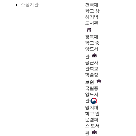
소장기관
건국대
학교 상
허기념
도서관
경북대
학교 중
앙도서
관
공군사
관학교
학술정
보원
국립중
앙도서
관
명지대
학교 인
문캠퍼
스 도서
관