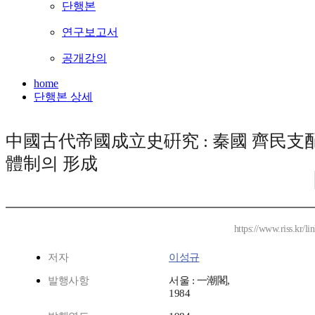
단행본
연구보고서
공개강의
home
단행본 상세
中國古代帝國成立史硏究 : 秦國 齊民支
體制의 形成
https://www.riss.kr/
저자
이성규
발행사항
서울 : 一潮閣,
1984