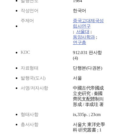
발행연도
1984
작성언어
한국어
주제어
중국고대제국성
립사연구
;
서울대
;
동양사학과
;
연구총
KDC
912.031 판사항
(4)
자료형태
단행본(다권본)
발행국(도시)
서울
서명/저자사항
中國古代帝國成
立史硏究 : 秦國
齊民支配體制의
形成 / 李成珪 著
형태사항
ix,335p. ; 23cm
총서사항
서울大 東洋史學
科 硏究叢書 ; 1