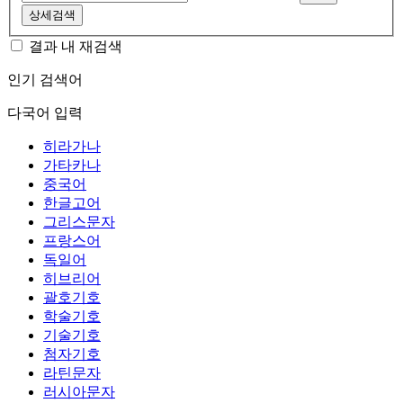
상세검색
결과 내 재검색
인기 검색어
다국어 입력
히라가나
가타카나
중국어
한글고어
그리스문자
프랑스어
독일어
히브리어
괄호기호
학술기호
기술기호
첨자기호
라틴문자
러시아문자