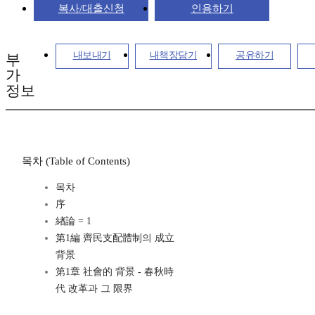
복사/대출신청
인용하기
내보내기
내책장담기
공유하기
부
가
정보
목차 (Table of Contents)
목차
序
緖論 = 1
第1編 齊民支配體制의 成立
背景
第1章 社會的 背景 - 春秋時
代 改革과 그 限界