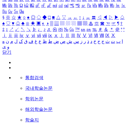
㎒
㎓
㎔
Ω
㏀
㏁
㎊
㎋
㎌
㏖
㏅
㎭
㎮
㎯
㏛
㎩
㎪
㎫
㎬
㏝
㏐
㏓
㏃
㏉
㏜
㏆
§
※
☆
★
○
●
◎
◇
◆
□
■
△
▽
→
←
↑
↓
↔
〓
◁
◀
▷
▶
♤
♠
♡
♥
♧
♣
⊙
◈
▣
◐
◑
▒
▤
▥
▨
▧
▦
▩
♨
☏
☎
☜
☞
¶
†
‡
↕
↗
↙
↖
↘
♭
♩
♪
♬
㉿
㈜
№
㏇
™
㏂
㏘
℡
＃
＆
＊
＠
ª
º
ⅰ
ⅱ
ⅲ
ⅳ
ⅴ
ⅵ
ⅶ
ⅷ
ⅸ
ⅹ
Ⅰ
Ⅱ
Ⅲ
Ⅳ
Ⅴ
Ⅵ
Ⅶ
Ⅷ
Ⅸ
Ⅹ
ا
ب
ت
ث
ج
ح
خ
د
ذ
ر
ز
س
ش
ص
ض
ط
ظ
ع
غ
ف
ق
ک
ل
م
ن
ه
و
ی
닫기
통합검색
국내학술논문
학위논문
해외학술논문
학술지