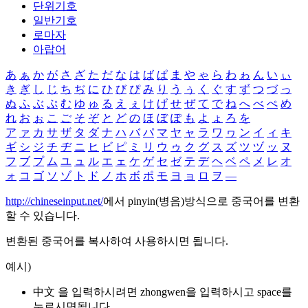
단위기호
일반기호
로마자
아랍어
あ
ぁ
か
が
さ
ざ
た
だ
な
は
ば
ぱ
ま
や
ゃ
ら
わ
ゎ
ん
い
ぃ
き
ぎ
し
じ
ち
ぢ
に
ひ
び
ぴ
み
り
う
ぅ
く
ぐ
す
ず
つ
づ
っ
ぬ
ふ
ぶ
ぷ
む
ゆ
ゅ
る
え
ぇ
け
げ
せ
ぜ
て
で
ね
へ
べ
ぺ
め
れ
お
ぉ
こ
ご
そ
ぞ
と
ど
の
ほ
ぼ
ぽ
も
よ
ょ
ろ
を
ア
ァ
カ
サ
ザ
タ
ダ
ナ
ハ
バ
パ
マ
ヤ
ャ
ラ
ワ
ヮ
ン
イ
ィ
キ
ギ
シ
ジ
チ
ヂ
ニ
ヒ
ビ
ピ
ミ
リ
ウ
ゥ
ク
グ
ス
ズ
ツ
ヅ
ッ
ヌ
フ
ブ
プ
ム
ユ
ュ
ル
エ
ェ
ケ
ゲ
セ
ゼ
テ
デ
ヘ
ベ
ペ
メ
レ
オ
ォ
コ
ゴ
ソ
ゾ
ト
ド
ノ
ホ
ボ
ポ
モ
ヨ
ョ
ロ
ヲ
―
http://chineseinput.net/
에서 pinyin(병음)방식으로 중국어를 변환
할 수 있습니다.
변환된 중국어를 복사하여 사용하시면 됩니다.
예시)
中文 을 입력하시려면
zhongwen
을 입력하시고 space를
누르시면됩니다.