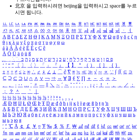
北京 을 입력하시려면
beijing
을 입력하시고 space를 누르
시면 됩니다.
ㅥ
ㅦ
ㅧ
ㅨ
ㅩ
ㅪ
ㅫ
ㅬ
ㅭ
ㅮ
ㅯ
ㅰ
ㅱ
ㅲ
ㅳ
ㅴ
ㅵ
ㅶ
ㅷ
ㅸ
ㅹ
ㅺ
ㅻ
ㅼ
ㅽ
ㅾ
ㅿ
ㆀ
ㆁ
ㆂ
ㆃ
ㆄ
ㆅ
ㆆ
ㆇ
ㆈ
ㆉ
ㆊ
ㆋ
ㆌ
ㆍ
ㆎ
Α
Β
Γ
Δ
Ε
Ζ
Η
Θ
Ι
Κ
Λ
Μ
Ν
Ξ
Ο
Π
Ρ
Σ
Τ
Υ
Φ
Χ
Ψ
Ω
α
β
γ
δ
ε
ζ
η
θ
ι
κ
λ
μ
ν
ξ
ο
π
ρ
σ
τ
υ
φ
χ
ψ
ω
á
à
Á
À
é
è
É
È
ç
Ç
ê
Ä
Ö
Ü
ä
ö
ü
ß
ְ
ֳ
ֲ
ֱ
ָ
ַ
ֵ
ֶ
ִ
ֹ
ּ
ֻ
ׂ
ׁ
ּ
ב
ה
נ
מ
צ
ת
ץ
ש
ד
ג
כ
ע
י
ח
ל
ך
ף
ק
ר
א
ט
ו
ן
ם
פ
‘
’
“
”
〔
〕
〈
〉
「
」
『
』
【
】
＂
（
）
［
］
｛
｝
±
×
÷
≠
≤
≥
∞
∴
♂
♀
∠
⊥
⌒
∂
∇
≡
≒
≪
≫
√
∽
∝
∵
∫
∬
∈
∋
⊆
⊇
⊂
⊃
∪
∩
∧
∨
￢
⇒
⇔
∀
∃
∮
∑
∏
＋
－
＜
＝
＞
、
。
·
‥
…
¨
〃
―
∥
＼
∼
´
～
ˇ
˘
˝
˚
˙
¸
˛
¡
¿
ː
！
＇
，
．
／
：
；
？
＾
＿
｀
｜
½
⅓
⅔
¼
¾
⅛
⅜
⅝
⅞
¹
²
³
⁴
ⁿ
₁
₂
₃
₄
Æ
Ð
Ħ
Ĳ
Ł
Ø
Œ
Þ
Ŧ
Ŋ
æ
đ
ð
ħ
ı
ĳ
ĸ
ŀ
ł
ø
œ
ß
þ
ŧ
ŋ
ŉ
А
Б
В
Г
Д
Е
Ё
Ж
З
И
Й
К
Л
М
Н
О
П
Р
С
Т
У
Ф
Х
Ц
Ч
Ш
Щ
Ъ
Ы
Ь
Э
Ю
Я
а
б
в
г
д
е
ё
ж
з
и
й
к
л
м
н
о
п
р
с
т
у
ф
х
ц
ч
ш
щ
ъ
ы
ь
э
ю
я
′
″
℃
Å
￠
￡
￥
¤
℉
‰
＄
％
Ｆ
￦
㎕
㎖
㎗
ℓ
㎘
㏄
㎣
㎤
㎥
㎦
㎙
㎚
㎛
㎜
㎝
㎞
㎟
㎠
㎡
㎢
㏊
㎍
㎎
㎏
㏏
㎈
㎉
㏈
㎧
㎨
㎰
㎱
㎲
㎳
㎴
㎵
㎶
㎷
㎸
㎹
㎀
㎁
㎂
㎃
㎄
㎺
㎻
㎽
㎾
㎿
㎐
㎑