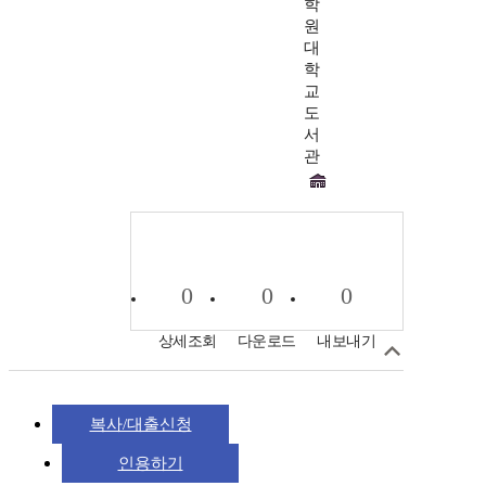
학
원
대
학
교
도
서
관
0
0
0
상세조회
다운로드
내보내기
복사/대출신청
인용하기