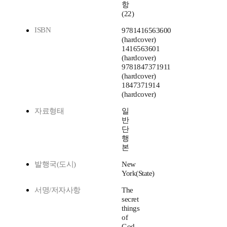
항
(22)
ISBN
9781416563600
(hardcover)
1416563601
(hardcover)
9781847371911
(hardcover)
1847371914
(hardcover)
자료형태
일
반
단
행
본
발행국(도시)
New
York(State)
서명/저자사항
The
secret
things
of
God