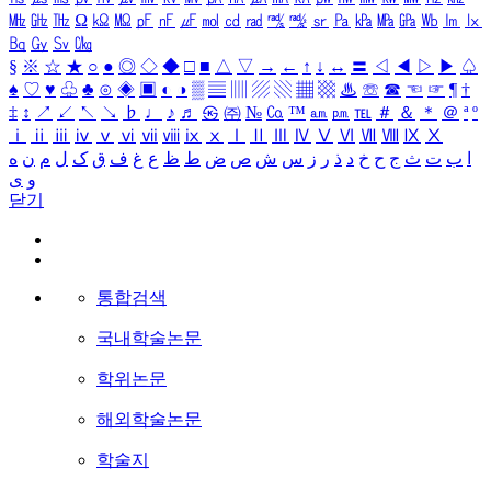
㎒
㎓
㎔
Ω
㏀
㏁
㎊
㎋
㎌
㏖
㏅
㎭
㎮
㎯
㏛
㎩
㎪
㎫
㎬
㏝
㏐
㏓
㏃
㏉
㏜
㏆
§
※
☆
★
○
●
◎
◇
◆
□
■
△
▽
→
←
↑
↓
↔
〓
◁
◀
▷
▶
♤
♠
♡
♥
♧
♣
⊙
◈
▣
◐
◑
▒
▤
▥
▨
▧
▦
▩
♨
☏
☎
☜
☞
¶
†
‡
↕
↗
↙
↖
↘
♭
♩
♪
♬
㉿
㈜
№
㏇
™
㏂
㏘
℡
＃
＆
＊
＠
ª
º
ⅰ
ⅱ
ⅲ
ⅳ
ⅴ
ⅵ
ⅶ
ⅷ
ⅸ
ⅹ
Ⅰ
Ⅱ
Ⅲ
Ⅳ
Ⅴ
Ⅵ
Ⅶ
Ⅷ
Ⅸ
Ⅹ
ا
ب
ت
ث
ج
ح
خ
د
ذ
ر
ز
س
ش
ص
ض
ط
ظ
ع
غ
ف
ق
ک
ل
م
ن
ه
و
ی
닫기
통합검색
국내학술논문
학위논문
해외학술논문
학술지