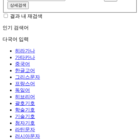
상세검색
결과 내 재검색
인기 검색어
다국어 입력
히라가나
가타카나
중국어
한글고어
그리스문자
프랑스어
독일어
히브리어
괄호기호
학술기호
기술기호
첨자기호
라틴문자
러시아문자