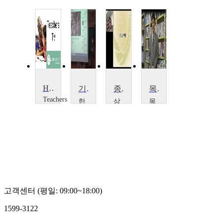
Hinduism and Spirituality: A Lesson
기업, 문화, 영성
종교와 인생
목회상담학
Teachers
한
삼
목
TV
동
육
원
Teachers
대
대
대
TV
학
학
학
교
교
교
최
제
박
용
해
노
준
종
권
고객센터 (평일: 09:00~18:00)
1599-3122