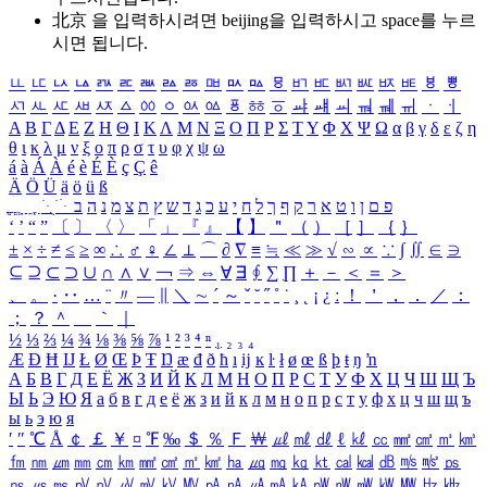
北京 을 입력하시려면
beijing
을 입력하시고 space를 누르
시면 됩니다.
ㅥ
ㅦ
ㅧ
ㅨ
ㅩ
ㅪ
ㅫ
ㅬ
ㅭ
ㅮ
ㅯ
ㅰ
ㅱ
ㅲ
ㅳ
ㅴ
ㅵ
ㅶ
ㅷ
ㅸ
ㅹ
ㅺ
ㅻ
ㅼ
ㅽ
ㅾ
ㅿ
ㆀ
ㆁ
ㆂ
ㆃ
ㆄ
ㆅ
ㆆ
ㆇ
ㆈ
ㆉ
ㆊ
ㆋ
ㆌ
ㆍ
ㆎ
Α
Β
Γ
Δ
Ε
Ζ
Η
Θ
Ι
Κ
Λ
Μ
Ν
Ξ
Ο
Π
Ρ
Σ
Τ
Υ
Φ
Χ
Ψ
Ω
α
β
γ
δ
ε
ζ
η
θ
ι
κ
λ
μ
ν
ξ
ο
π
ρ
σ
τ
υ
φ
χ
ψ
ω
á
à
Á
À
é
è
É
È
ç
Ç
ê
Ä
Ö
Ü
ä
ö
ü
ß
ְ
ֳ
ֲ
ֱ
ָ
ַ
ֵ
ֶ
ִ
ֹ
ּ
ֻ
ׂ
ׁ
ּ
ב
ה
נ
מ
צ
ת
ץ
ש
ד
ג
כ
ע
י
ח
ל
ך
ף
ק
ר
א
ט
ו
ן
ם
פ
‘
’
“
”
〔
〕
〈
〉
「
」
『
』
【
】
＂
（
）
［
］
｛
｝
±
×
÷
≠
≤
≥
∞
∴
♂
♀
∠
⊥
⌒
∂
∇
≡
≒
≪
≫
√
∽
∝
∵
∫
∬
∈
∋
⊆
⊇
⊂
⊃
∪
∩
∧
∨
￢
⇒
⇔
∀
∃
∮
∑
∏
＋
－
＜
＝
＞
、
。
·
‥
…
¨
〃
―
∥
＼
∼
´
～
ˇ
˘
˝
˚
˙
¸
˛
¡
¿
ː
！
＇
，
．
／
：
；
？
＾
＿
｀
｜
½
⅓
⅔
¼
¾
⅛
⅜
⅝
⅞
¹
²
³
⁴
ⁿ
₁
₂
₃
₄
Æ
Ð
Ħ
Ĳ
Ł
Ø
Œ
Þ
Ŧ
Ŋ
æ
đ
ð
ħ
ı
ĳ
ĸ
ŀ
ł
ø
œ
ß
þ
ŧ
ŋ
ŉ
А
Б
В
Г
Д
Е
Ё
Ж
З
И
Й
К
Л
М
Н
О
П
Р
С
Т
У
Ф
Х
Ц
Ч
Ш
Щ
Ъ
Ы
Ь
Э
Ю
Я
а
б
в
г
д
е
ё
ж
з
и
й
к
л
м
н
о
п
р
с
т
у
ф
х
ц
ч
ш
щ
ъ
ы
ь
э
ю
я
′
″
℃
Å
￠
￡
￥
¤
℉
‰
＄
％
Ｆ
￦
㎕
㎖
㎗
ℓ
㎘
㏄
㎣
㎤
㎥
㎦
㎙
㎚
㎛
㎜
㎝
㎞
㎟
㎠
㎡
㎢
㏊
㎍
㎎
㎏
㏏
㎈
㎉
㏈
㎧
㎨
㎰
㎱
㎲
㎳
㎴
㎵
㎶
㎷
㎸
㎹
㎀
㎁
㎂
㎃
㎄
㎺
㎻
㎽
㎾
㎿
㎐
㎑