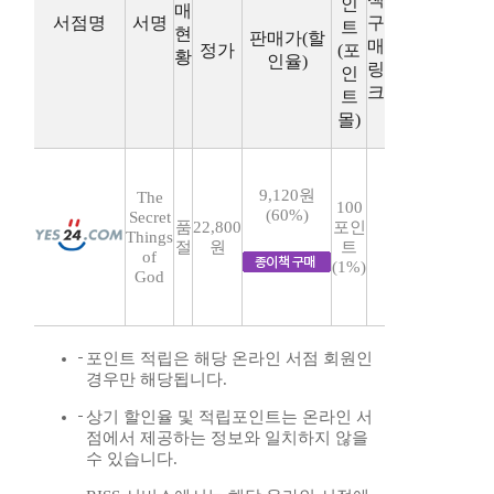
인
매
서점명
서명
구
트
현
판매가(할
매
정가
(포
황
인율)
링
인
크
트
몰)
9,120원
The
100
(60%)
Secret
품
22,800
포인
Things
절
원
트
of
(1%)
God
포인트 적립은 해당 온라인 서점 회원인
경우만 해당됩니다.
상기 할인율 및 적립포인트는 온라인 서
점에서 제공하는 정보와 일치하지 않을
수 있습니다.