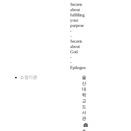
Secrets
about
fulfilling
your
purpose
-
-
Secrets
about
God
-
-
Epilogue.
소장기관
울
산
대
학
교
도
서
관