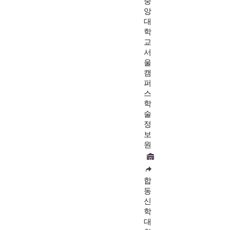
중
앙
대
학
교
서
울
캠
퍼
스
학
술
정
보
원
합
동
신
학
대