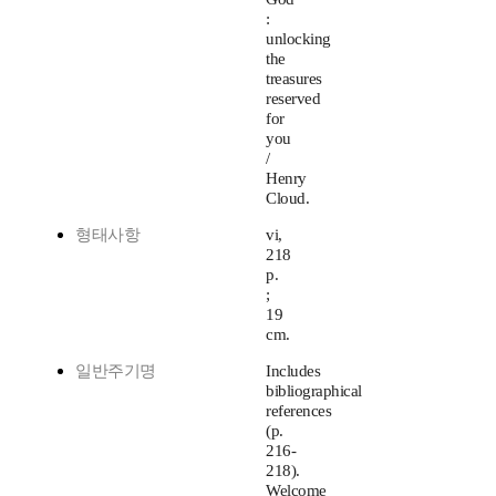
:
unlocking
the
treasures
reserved
for
you
/
Henry
Cloud.
형태사항
vi,
218
p.
;
19
cm.
일반주기명
Includes
bibliographical
references
(p.
216-
218).
Welcome