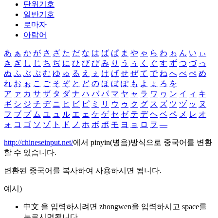
단위기호
일반기호
로마자
아랍어
あ
ぁ
か
が
さ
ざ
た
だ
な
は
ば
ぱ
ま
や
ゃ
ら
わ
ゎ
ん
い
ぃ
き
ぎ
し
じ
ち
ぢ
に
ひ
び
ぴ
み
り
う
ぅ
く
ぐ
す
ず
つ
づ
っ
ぬ
ふ
ぶ
ぷ
む
ゆ
ゅ
る
え
ぇ
け
げ
せ
ぜ
て
で
ね
へ
べ
ぺ
め
れ
お
ぉ
こ
ご
そ
ぞ
と
ど
の
ほ
ぼ
ぽ
も
よ
ょ
ろ
を
ア
ァ
カ
サ
ザ
タ
ダ
ナ
ハ
バ
パ
マ
ヤ
ャ
ラ
ワ
ヮ
ン
イ
ィ
キ
ギ
シ
ジ
チ
ヂ
ニ
ヒ
ビ
ピ
ミ
リ
ウ
ゥ
ク
グ
ス
ズ
ツ
ヅ
ッ
ヌ
フ
ブ
プ
ム
ユ
ュ
ル
エ
ェ
ケ
ゲ
セ
ゼ
テ
デ
ヘ
ベ
ペ
メ
レ
オ
ォ
コ
ゴ
ソ
ゾ
ト
ド
ノ
ホ
ボ
ポ
モ
ヨ
ョ
ロ
ヲ
―
http://chineseinput.net/
에서 pinyin(병음)방식으로 중국어를 변환
할 수 있습니다.
변환된 중국어를 복사하여 사용하시면 됩니다.
예시)
中文 을 입력하시려면
zhongwen
을 입력하시고 space를
누르시면됩니다.