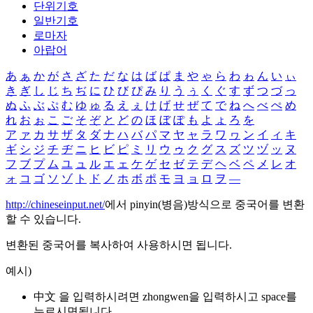
단위기호
일반기호
로마자
아랍어
あ
ぁ
か
が
さ
ざ
た
だ
な
は
ば
ぱ
ま
や
ゃ
ら
わ
ゎ
ん
い
ぃ
き
ぎ
し
じ
ち
ぢ
に
ひ
び
ぴ
み
り
う
ぅ
く
ぐ
す
ず
つ
づ
っ
ぬ
ふ
ぶ
ぷ
む
ゆ
ゅ
る
え
ぇ
け
げ
せ
ぜ
て
で
ね
へ
べ
ぺ
め
れ
お
ぉ
こ
ご
そ
ぞ
と
ど
の
ほ
ぼ
ぽ
も
よ
ょ
ろ
を
ア
ァ
カ
サ
ザ
タ
ダ
ナ
ハ
バ
パ
マ
ヤ
ャ
ラ
ワ
ヮ
ン
イ
ィ
キ
ギ
シ
ジ
チ
ヂ
ニ
ヒ
ビ
ピ
ミ
リ
ウ
ゥ
ク
グ
ス
ズ
ツ
ヅ
ッ
ヌ
フ
ブ
プ
ム
ユ
ュ
ル
エ
ェ
ケ
ゲ
セ
ゼ
テ
デ
ヘ
ベ
ペ
メ
レ
オ
ォ
コ
ゴ
ソ
ゾ
ト
ド
ノ
ホ
ボ
ポ
モ
ヨ
ョ
ロ
ヲ
―
http://chineseinput.net/
에서 pinyin(병음)방식으로 중국어를 변환
할 수 있습니다.
변환된 중국어를 복사하여 사용하시면 됩니다.
예시)
中文 을 입력하시려면
zhongwen
을 입력하시고 space를
누르시면됩니다.