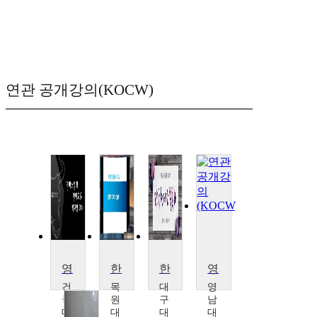
연관 공개강의(KOCW)
영미소설과 영어교육
한국문학의 이해
한국현대소설독해
영미소설의이해
건
목
대
영
국
원
구
남
대
대
대
대