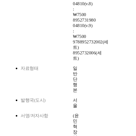
04810(v.8)
:
₩7500
8952731980
04810(v.9)
:
₩7500
9788952732002(세
트)
8952732006(세
트)
자료형태
일
반
단
행
본
발행국(도시)
서
울
서명/저자사항
(윤
민
혁
장