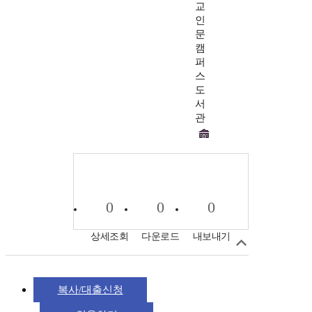
교
인
문
캠
퍼
스
도
서
관
0
0
0
상세조회
다운로드
내보내기
복사/대출신청