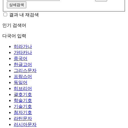
상세검색
결과 내 재검색
인기 검색어
다국어 입력
히라가나
가타카나
중국어
한글고어
그리스문자
프랑스어
독일어
히브리어
괄호기호
학술기호
기술기호
첨자기호
라틴문자
러시아문자