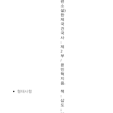
편
소
설)
한
제
국
건
국
사
:
제
2
부
/
윤
민
혁
지
음.
형태사항
책
:
삽
도
;