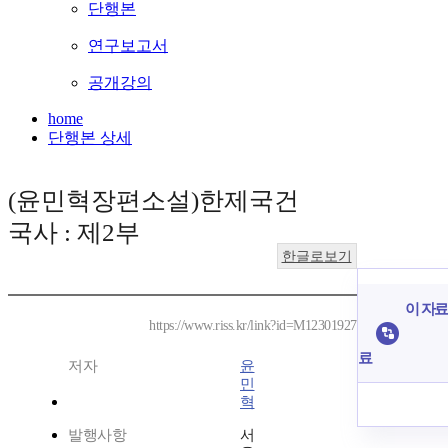
단행본
연구보고서
공개강의
home
단행본 상세
(윤민혁장편소설)한제국건
국사 : 제2부
한글로보기
이 자료
https://www.riss.kr/link?id=M12301927
료
저자
윤
민
혁
발행사항
서