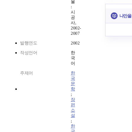
울
:
시
나만을
공
사,
2002-
2007
발행연도
2002
작성언어
한
국
어
주제어
한
국
문
학
;
장
편
소
설
;
한
국