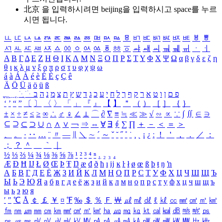
北京 을 입력하시려면
beijing
을 입력하시고 space를 누르
시면 됩니다.
ㅥ
ㅦ
ㅧ
ㅨ
ㅩ
ㅪ
ㅫ
ㅬ
ㅭ
ㅮ
ㅯ
ㅰ
ㅱ
ㅲ
ㅳ
ㅴ
ㅵ
ㅶ
ㅷ
ㅸ
ㅹ
ㅺ
ㅻ
ㅼ
ㅽ
ㅾ
ㅿ
ㆀ
ㆁ
ㆂ
ㆃ
ㆄ
ㆅ
ㆆ
ㆇ
ㆈ
ㆉ
ㆊ
ㆋ
ㆌ
ㆍ
ㆎ
Α
Β
Γ
Δ
Ε
Ζ
Η
Θ
Ι
Κ
Λ
Μ
Ν
Ξ
Ο
Π
Ρ
Σ
Τ
Υ
Φ
Χ
Ψ
Ω
α
β
γ
δ
ε
ζ
η
θ
ι
κ
λ
μ
ν
ξ
ο
π
ρ
σ
τ
υ
φ
χ
ψ
ω
á
à
Á
À
é
è
É
È
ç
Ç
ê
Ä
Ö
Ü
ä
ö
ü
ß
ְ
ֳ
ֲ
ֱ
ָ
ַ
ֵ
ֶ
ִ
ֹ
ּ
ֻ
ׂ
ׁ
ּ
ב
ה
נ
מ
צ
ת
ץ
ש
ד
ג
כ
ע
י
ח
ל
ך
ף
ק
ר
א
ט
ו
ן
ם
פ
‘
’
“
”
〔
〕
〈
〉
「
」
『
』
【
】
＂
（
）
［
］
｛
｝
±
×
÷
≠
≤
≥
∞
∴
♂
♀
∠
⊥
⌒
∂
∇
≡
≒
≪
≫
√
∽
∝
∵
∫
∬
∈
∋
⊆
⊇
⊂
⊃
∪
∩
∧
∨
￢
⇒
⇔
∀
∃
∮
∑
∏
＋
－
＜
＝
＞
、
。
·
‥
…
¨
〃
―
∥
＼
∼
´
～
ˇ
˘
˝
˚
˙
¸
˛
¡
¿
ː
！
＇
，
．
／
：
；
？
＾
＿
｀
｜
½
⅓
⅔
¼
¾
⅛
⅜
⅝
⅞
¹
²
³
⁴
ⁿ
₁
₂
₃
₄
Æ
Ð
Ħ
Ĳ
Ł
Ø
Œ
Þ
Ŧ
Ŋ
æ
đ
ð
ħ
ı
ĳ
ĸ
ŀ
ł
ø
œ
ß
þ
ŧ
ŋ
ŉ
А
Б
В
Г
Д
Е
Ё
Ж
З
И
Й
К
Л
М
Н
О
П
Р
С
Т
У
Ф
Х
Ц
Ч
Ш
Щ
Ъ
Ы
Ь
Э
Ю
Я
а
б
в
г
д
е
ё
ж
з
и
й
к
л
м
н
о
п
р
с
т
у
ф
х
ц
ч
ш
щ
ъ
ы
ь
э
ю
я
′
″
℃
Å
￠
￡
￥
¤
℉
‰
＄
％
Ｆ
￦
㎕
㎖
㎗
ℓ
㎘
㏄
㎣
㎤
㎥
㎦
㎙
㎚
㎛
㎜
㎝
㎞
㎟
㎠
㎡
㎢
㏊
㎍
㎎
㎏
㏏
㎈
㎉
㏈
㎧
㎨
㎰
㎱
㎲
㎳
㎴
㎵
㎶
㎷
㎸
㎹
㎀
㎁
㎂
㎃
㎄
㎺
㎻
㎽
㎾
㎿
㎐
㎑