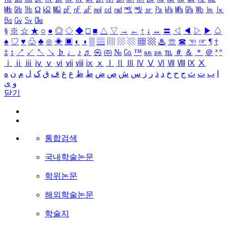
㎒
㎓
㎔
Ω
㏀
㏁
㎊
㎋
㎌
㏖
㏅
㎭
㎮
㎯
㏛
㎩
㎪
㎫
㎬
㏝
㏐
㏓
㏃
㏉
㏜
㏆
§
※
☆
★
○
●
◎
◇
◆
□
■
△
▽
→
←
↑
↓
↔
〓
◁
◀
▷
▶
♤
♠
♡
♥
♧
♣
⊙
◈
▣
◐
◑
▒
▤
▥
▨
▧
▦
▩
♨
☏
☎
☜
☞
¶
†
‡
↕
↗
↙
↖
↘
♭
♩
♪
♬
㉿
㈜
№
㏇
™
㏂
㏘
℡
＃
＆
＊
＠
ª
º
ⅰ
ⅱ
ⅲ
ⅳ
ⅴ
ⅵ
ⅶ
ⅷ
ⅸ
ⅹ
Ⅰ
Ⅱ
Ⅲ
Ⅳ
Ⅴ
Ⅵ
Ⅶ
Ⅷ
Ⅸ
Ⅹ
ا
ب
ت
ث
ج
ح
خ
د
ذ
ر
ز
س
ش
ص
ض
ط
ظ
ع
غ
ف
ق
ک
ل
م
ن
ه
و
ی
닫기
통합검색
국내학술논문
학위논문
해외학술논문
학술지