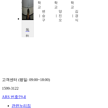
학
학
학
학
교
교
교
교
박
변
양
김
재
승
진
경
영
구
오
식
독일단편소설의 이해
한
국
외
국
어
대
학
교
김
종
고객센터 (평일: 09:00~18:00)
대
1599-3122
ARS 번호안내
관련누리집