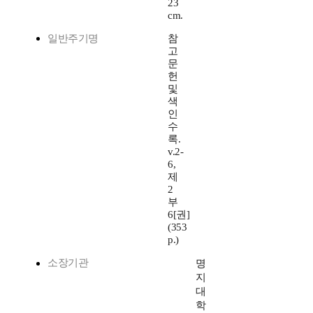
23
cm.
일반주기명
참
고
문
헌
및
색
인
수
록.
v.2-
6,
제
2
부
6[권]
(353
p.)
소장기관
명
지
대
학