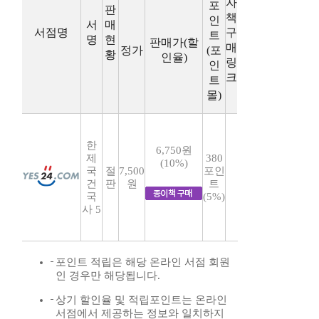
자
포
판
책
인
서
매
서점명
구
트
명
현
판매가(할
매
정가
(포
황
인율)
링
인
크
트
몰)
한
6,750원
제
380
(10%)
국
절
7,500
포인
건
판
원
트
국
(5%)
사 5
포인트 적립은 해당 온라인 서점 회원
인 경우만 해당됩니다.
상기 할인율 및 적립포인트는 온라인
서점에서 제공하는 정보와 일치하지