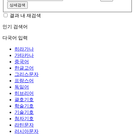
상세검색
결과 내 재검색
인기 검색어
다국어 입력
히라가나
가타카나
중국어
한글고어
그리스문자
프랑스어
독일어
히브리어
괄호기호
학술기호
기술기호
첨자기호
라틴문자
러시아문자