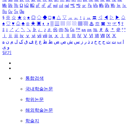
㎒
㎓
㎔
Ω
㏀
㏁
㎊
㎋
㎌
㏖
㏅
㎭
㎮
㎯
㏛
㎩
㎪
㎫
㎬
㏝
㏐
㏓
㏃
㏉
㏜
㏆
§
※
☆
★
○
●
◎
◇
◆
□
■
△
▽
→
←
↑
↓
↔
〓
◁
◀
▷
▶
♤
♠
♡
♥
♧
♣
⊙
◈
▣
◐
◑
▒
▤
▥
▨
▧
▦
▩
♨
☏
☎
☜
☞
¶
†
‡
↕
↗
↙
↖
↘
♭
♩
♪
♬
㉿
㈜
№
㏇
™
㏂
㏘
℡
＃
＆
＊
＠
ª
º
ⅰ
ⅱ
ⅲ
ⅳ
ⅴ
ⅵ
ⅶ
ⅷ
ⅸ
ⅹ
Ⅰ
Ⅱ
Ⅲ
Ⅳ
Ⅴ
Ⅵ
Ⅶ
Ⅷ
Ⅸ
Ⅹ
ا
ب
ت
ث
ج
ح
خ
د
ذ
ر
ز
س
ش
ص
ض
ط
ظ
ع
غ
ف
ق
ک
ل
م
ن
ه
و
ی
닫기
통합검색
국내학술논문
학위논문
해외학술논문
학술지