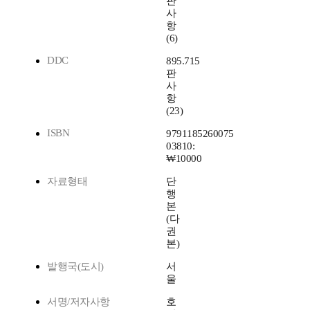
판
사
항
(6)
DDC
895.715
판
사
항
(23)
ISBN
9791185260075
03810:
₩10000
자료형태
단
행
본
(다
권
본)
발행국(도시)
서
울
서명/저자사항
호