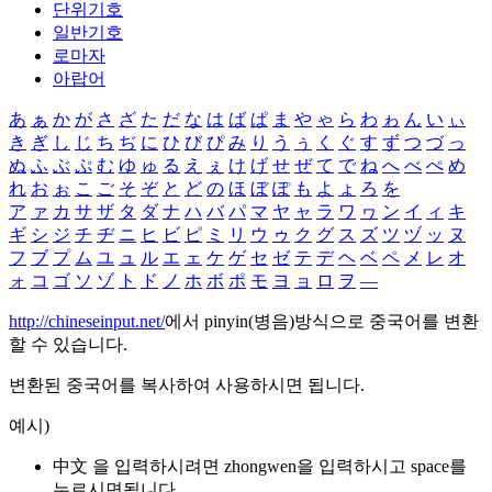
단위기호
일반기호
로마자
아랍어
あ
ぁ
か
が
さ
ざ
た
だ
な
は
ば
ぱ
ま
や
ゃ
ら
わ
ゎ
ん
い
ぃ
き
ぎ
し
じ
ち
ぢ
に
ひ
び
ぴ
み
り
う
ぅ
く
ぐ
す
ず
つ
づ
っ
ぬ
ふ
ぶ
ぷ
む
ゆ
ゅ
る
え
ぇ
け
げ
せ
ぜ
て
で
ね
へ
べ
ぺ
め
れ
お
ぉ
こ
ご
そ
ぞ
と
ど
の
ほ
ぼ
ぽ
も
よ
ょ
ろ
を
ア
ァ
カ
サ
ザ
タ
ダ
ナ
ハ
バ
パ
マ
ヤ
ャ
ラ
ワ
ヮ
ン
イ
ィ
キ
ギ
シ
ジ
チ
ヂ
ニ
ヒ
ビ
ピ
ミ
リ
ウ
ゥ
ク
グ
ス
ズ
ツ
ヅ
ッ
ヌ
フ
ブ
プ
ム
ユ
ュ
ル
エ
ェ
ケ
ゲ
セ
ゼ
テ
デ
ヘ
ベ
ペ
メ
レ
オ
ォ
コ
ゴ
ソ
ゾ
ト
ド
ノ
ホ
ボ
ポ
モ
ヨ
ョ
ロ
ヲ
―
http://chineseinput.net/
에서 pinyin(병음)방식으로 중국어를 변환
할 수 있습니다.
변환된 중국어를 복사하여 사용하시면 됩니다.
예시)
中文 을 입력하시려면
zhongwen
을 입력하시고 space를
누르시면됩니다.