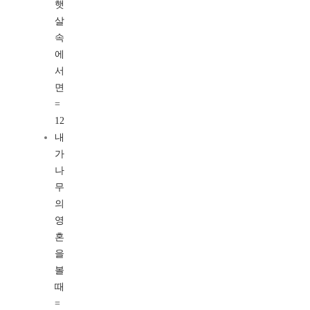
햇
살
속
에
서
면
=
12
내
가
나
무
의
영
혼
을
볼
때
=