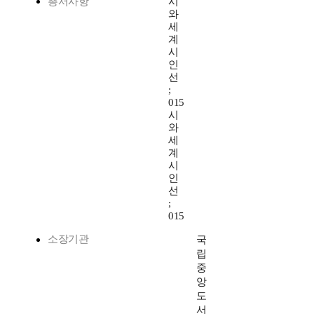
총서사항
시
와
세
계
시
인
선
;
015
시
와
세
계
시
인
선
;
015
소장기관
국
립
중
앙
도
서