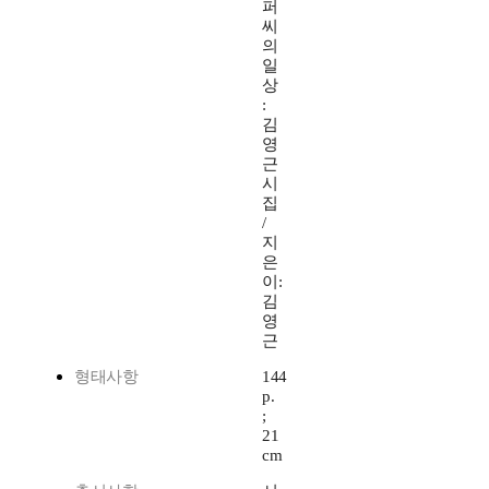
퍼
씨
의
일
상
:
김
영
근
시
집
/
지
은
이:
김
영
근
형태사항
144
p.
;
21
cm