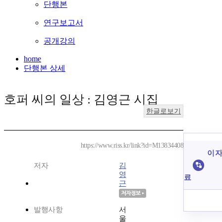
단행본
연구보고서
공개강의
home
단행본 상세
호퍼 씨의 일상 : 김영근 시집
한글로보기
https://www.riss.kr/link?id=M13834408
이 자
저자
김
영
료
근
발행사항
서
울