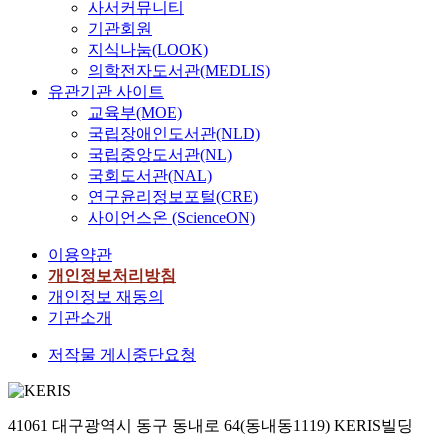
사서커뮤니티
기관회원
지식나눔(LOOK)
의학전자도서관(MEDLIS)
유관기관 사이트
교육부(MOE)
국립장애인도서관(NLD)
국립중앙도서관(NL)
국회도서관(NAL)
연구윤리정보포털(CRE)
사이언스온 (ScienceON)
이용약관
개인정보처리방침
개인정보 재동의
기관소개
저작물 게시중단요청
41061 대구광역시 동구 동내로 64(동내동1119) KERIS빌딩