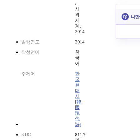
:
시
와
나만
세
계,
2014
발행연도
2014
작성언어
한
국
어
주제어
한
국
현
대
시
[韓
國
現
代
詩]
KDC
811.7