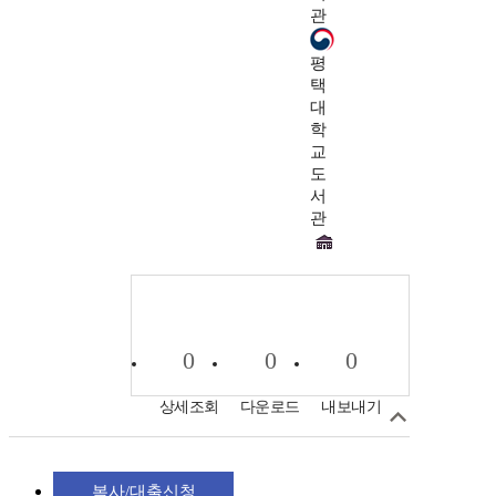
관
평
택
대
학
교
도
서
관
0
0
0
상세조회
다운로드
내보내기
복사/대출신청