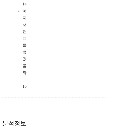
14
어
디
서
팬
티
를
벗
겼
을
까
=
16
분석정보