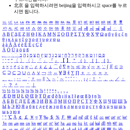
北京 을 입력하시려면
beijing
을 입력하시고 space를 누르
시면 됩니다.
ㅥ
ㅦ
ㅧ
ㅨ
ㅩ
ㅪ
ㅫ
ㅬ
ㅭ
ㅮ
ㅯ
ㅰ
ㅱ
ㅲ
ㅳ
ㅴ
ㅵ
ㅶ
ㅷ
ㅸ
ㅹ
ㅺ
ㅻ
ㅼ
ㅽ
ㅾ
ㅿ
ㆀ
ㆁ
ㆂ
ㆃ
ㆄ
ㆅ
ㆆ
ㆇ
ㆈ
ㆉ
ㆊ
ㆋ
ㆌ
ㆍ
ㆎ
Α
Β
Γ
Δ
Ε
Ζ
Η
Θ
Ι
Κ
Λ
Μ
Ν
Ξ
Ο
Π
Ρ
Σ
Τ
Υ
Φ
Χ
Ψ
Ω
α
β
γ
δ
ε
ζ
η
θ
ι
κ
λ
μ
ν
ξ
ο
π
ρ
σ
τ
υ
φ
χ
ψ
ω
á
à
Á
À
é
è
É
È
ç
Ç
ê
Ä
Ö
Ü
ä
ö
ü
ß
ְ
ֳ
ֲ
ֱ
ָ
ַ
ֵ
ֶ
ִ
ֹ
ּ
ֻ
ׂ
ׁ
ּ
ב
ה
נ
מ
צ
ת
ץ
ש
ד
ג
כ
ע
י
ח
ל
ך
ף
ק
ר
א
ט
ו
ן
ם
פ
‘
’
“
”
〔
〕
〈
〉
「
」
『
』
【
】
＂
（
）
［
］
｛
｝
±
×
÷
≠
≤
≥
∞
∴
♂
♀
∠
⊥
⌒
∂
∇
≡
≒
≪
≫
√
∽
∝
∵
∫
∬
∈
∋
⊆
⊇
⊂
⊃
∪
∩
∧
∨
￢
⇒
⇔
∀
∃
∮
∑
∏
＋
－
＜
＝
＞
、
。
·
‥
…
¨
〃
―
∥
＼
∼
´
～
ˇ
˘
˝
˚
˙
¸
˛
¡
¿
ː
！
＇
，
．
／
：
；
？
＾
＿
｀
｜
½
⅓
⅔
¼
¾
⅛
⅜
⅝
⅞
¹
²
³
⁴
ⁿ
₁
₂
₃
₄
Æ
Ð
Ħ
Ĳ
Ł
Ø
Œ
Þ
Ŧ
Ŋ
æ
đ
ð
ħ
ı
ĳ
ĸ
ŀ
ł
ø
œ
ß
þ
ŧ
ŋ
ŉ
А
Б
В
Г
Д
Е
Ё
Ж
З
И
Й
К
Л
М
Н
О
П
Р
С
Т
У
Ф
Х
Ц
Ч
Ш
Щ
Ъ
Ы
Ь
Э
Ю
Я
а
б
в
г
д
е
ё
ж
з
и
й
к
л
м
н
о
п
р
с
т
у
ф
х
ц
ч
ш
щ
ъ
ы
ь
э
ю
я
′
″
℃
Å
￠
￡
￥
¤
℉
‰
＄
％
Ｆ
￦
㎕
㎖
㎗
ℓ
㎘
㏄
㎣
㎤
㎥
㎦
㎙
㎚
㎛
㎜
㎝
㎞
㎟
㎠
㎡
㎢
㏊
㎍
㎎
㎏
㏏
㎈
㎉
㏈
㎧
㎨
㎰
㎱
㎲
㎳
㎴
㎵
㎶
㎷
㎸
㎹
㎀
㎁
㎂
㎃
㎄
㎺
㎻
㎽
㎾
㎿
㎐
㎑