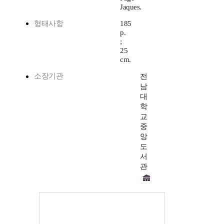
Jaques.
형태사항
185
p.
;
25
cm.
소장기관
전
남
대
학
교
중
앙
도
서
관