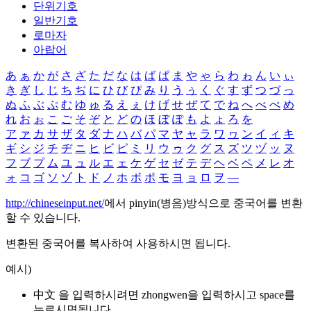
단위기호
일반기호
로마자
아랍어
あ
ぁ
か
が
さ
ざ
た
だ
な
は
ば
ぱ
ま
や
ゃ
ら
わ
ゎ
ん
い
ぃ
き
ぎ
し
じ
ち
ぢ
に
ひ
び
ぴ
み
り
う
ぅ
く
ぐ
す
ず
つ
づ
っ
ぬ
ふ
ぶ
ぷ
む
ゆ
ゅ
る
え
ぇ
け
げ
せ
ぜ
て
で
ね
へ
べ
ぺ
め
れ
お
ぉ
こ
ご
そ
ぞ
と
ど
の
ほ
ぼ
ぽ
も
よ
ょ
ろ
を
ア
ァ
カ
サ
ザ
タ
ダ
ナ
ハ
バ
パ
マ
ヤ
ャ
ラ
ワ
ヮ
ン
イ
ィ
キ
ギ
シ
ジ
チ
ヂ
ニ
ヒ
ビ
ピ
ミ
リ
ウ
ゥ
ク
グ
ス
ズ
ツ
ヅ
ッ
ヌ
フ
ブ
プ
ム
ユ
ュ
ル
エ
ェ
ケ
ゲ
セ
ゼ
テ
デ
ヘ
ベ
ペ
メ
レ
オ
ォ
コ
ゴ
ソ
ゾ
ト
ド
ノ
ホ
ボ
ポ
モ
ヨ
ョ
ロ
ヲ
―
http://chineseinput.net/
에서 pinyin(병음)방식으로 중국어를 변환
할 수 있습니다.
변환된 중국어를 복사하여 사용하시면 됩니다.
예시)
中文 을 입력하시려면
zhongwen
을 입력하시고 space를
누르시면됩니다.