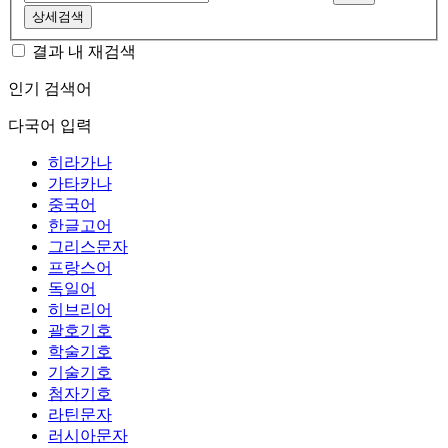
상세검색
결과 내 재검색
인기 검색어
다국어 입력
히라가나
가타카나
중국어
한글고어
그리스문자
프랑스어
독일어
히브리어
괄호기호
학술기호
기술기호
첨자기호
라틴문자
러시아문자