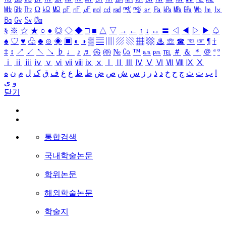
㎒
㎓
㎔
Ω
㏀
㏁
㎊
㎋
㎌
㏖
㏅
㎭
㎮
㎯
㏛
㎩
㎪
㎫
㎬
㏝
㏐
㏓
㏃
㏉
㏜
㏆
§
※
☆
★
○
●
◎
◇
◆
□
■
△
▽
→
←
↑
↓
↔
〓
◁
◀
▷
▶
♤
♠
♡
♥
♧
♣
⊙
◈
▣
◐
◑
▒
▤
▥
▨
▧
▦
▩
♨
☏
☎
☜
☞
¶
†
‡
↕
↗
↙
↖
↘
♭
♩
♪
♬
㉿
㈜
№
㏇
™
㏂
㏘
℡
＃
＆
＊
＠
ª
º
ⅰ
ⅱ
ⅲ
ⅳ
ⅴ
ⅵ
ⅶ
ⅷ
ⅸ
ⅹ
Ⅰ
Ⅱ
Ⅲ
Ⅳ
Ⅴ
Ⅵ
Ⅶ
Ⅷ
Ⅸ
Ⅹ
ا
ب
ت
ث
ج
ح
خ
د
ذ
ر
ز
س
ش
ص
ض
ط
ظ
ع
غ
ف
ق
ک
ل
م
ن
ه
و
ی
닫기
통합검색
국내학술논문
학위논문
해외학술논문
학술지