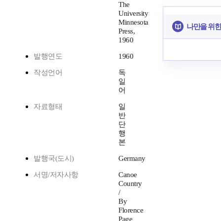
The
University
Minnesota
나만을 위한
Press,
1960
발행연도
1960
작성언어
독
일
어
자료형태
일
반
단
행
본
발행국(도시)
Germany
서명/저자사항
Canoe
Country
/
By
Florence
Page