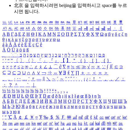
北京 을 입력하시려면
beijing
을 입력하시고 space를 누르
시면 됩니다.
ㅥ
ㅦ
ㅧ
ㅨ
ㅩ
ㅪ
ㅫ
ㅬ
ㅭ
ㅮ
ㅯ
ㅰ
ㅱ
ㅲ
ㅳ
ㅴ
ㅵ
ㅶ
ㅷ
ㅸ
ㅹ
ㅺ
ㅻ
ㅼ
ㅽ
ㅾ
ㅿ
ㆀ
ㆁ
ㆂ
ㆃ
ㆄ
ㆅ
ㆆ
ㆇ
ㆈ
ㆉ
ㆊ
ㆋ
ㆌ
ㆍ
ㆎ
Α
Β
Γ
Δ
Ε
Ζ
Η
Θ
Ι
Κ
Λ
Μ
Ν
Ξ
Ο
Π
Ρ
Σ
Τ
Υ
Φ
Χ
Ψ
Ω
α
β
γ
δ
ε
ζ
η
θ
ι
κ
λ
μ
ν
ξ
ο
π
ρ
σ
τ
υ
φ
χ
ψ
ω
á
à
Á
À
é
è
É
È
ç
Ç
ê
Ä
Ö
Ü
ä
ö
ü
ß
ְ
ֳ
ֲ
ֱ
ָ
ַ
ֵ
ֶ
ִ
ֹ
ּ
ֻ
ׂ
ׁ
ּ
ב
ה
נ
מ
צ
ת
ץ
ש
ד
ג
כ
ע
י
ח
ל
ך
ף
ק
ר
א
ט
ו
ן
ם
פ
‘
’
“
”
〔
〕
〈
〉
「
」
『
』
【
】
＂
（
）
［
］
｛
｝
±
×
÷
≠
≤
≥
∞
∴
♂
♀
∠
⊥
⌒
∂
∇
≡
≒
≪
≫
√
∽
∝
∵
∫
∬
∈
∋
⊆
⊇
⊂
⊃
∪
∩
∧
∨
￢
⇒
⇔
∀
∃
∮
∑
∏
＋
－
＜
＝
＞
、
。
·
‥
…
¨
〃
―
∥
＼
∼
´
～
ˇ
˘
˝
˚
˙
¸
˛
¡
¿
ː
！
＇
，
．
／
：
；
？
＾
＿
｀
｜
½
⅓
⅔
¼
¾
⅛
⅜
⅝
⅞
¹
²
³
⁴
ⁿ
₁
₂
₃
₄
Æ
Ð
Ħ
Ĳ
Ł
Ø
Œ
Þ
Ŧ
Ŋ
æ
đ
ð
ħ
ı
ĳ
ĸ
ŀ
ł
ø
œ
ß
þ
ŧ
ŋ
ŉ
А
Б
В
Г
Д
Е
Ё
Ж
З
И
Й
К
Л
М
Н
О
П
Р
С
Т
У
Ф
Х
Ц
Ч
Ш
Щ
Ъ
Ы
Ь
Э
Ю
Я
а
б
в
г
д
е
ё
ж
з
и
й
к
л
м
н
о
п
р
с
т
у
ф
х
ц
ч
ш
щ
ъ
ы
ь
э
ю
я
′
″
℃
Å
￠
￡
￥
¤
℉
‰
＄
％
Ｆ
￦
㎕
㎖
㎗
ℓ
㎘
㏄
㎣
㎤
㎥
㎦
㎙
㎚
㎛
㎜
㎝
㎞
㎟
㎠
㎡
㎢
㏊
㎍
㎎
㎏
㏏
㎈
㎉
㏈
㎧
㎨
㎰
㎱
㎲
㎳
㎴
㎵
㎶
㎷
㎸
㎹
㎀
㎁
㎂
㎃
㎄
㎺
㎻
㎽
㎾
㎿
㎐
㎑