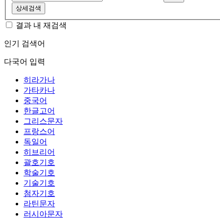
상세검색
결과 내 재검색
인기 검색어
다국어 입력
히라가나
가타카나
중국어
한글고어
그리스문자
프랑스어
독일어
히브리어
괄호기호
학술기호
기술기호
첨자기호
라틴문자
러시아문자