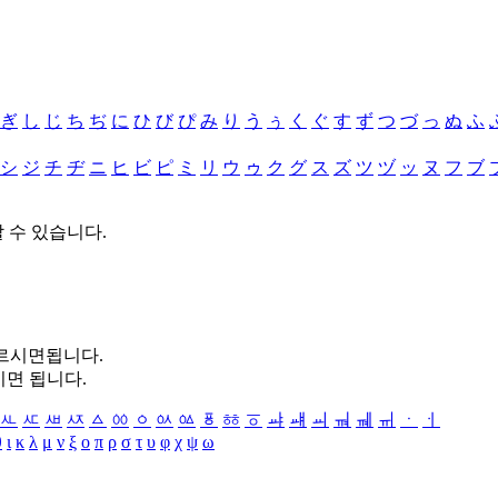
ぎ
し
じ
ち
ぢ
に
ひ
び
ぴ
み
り
う
ぅ
く
ぐ
す
ず
つ
づ
っ
ぬ
ふ
シ
ジ
チ
ヂ
ニ
ヒ
ビ
ピ
ミ
リ
ウ
ゥ
ク
グ
ス
ズ
ツ
ヅ
ッ
ヌ
フ
ブ
할 수 있습니다.
누르시면됩니다.
시면 됩니다.
ㅻ
ㅼ
ㅽ
ㅾ
ㅿ
ㆀ
ㆁ
ㆂ
ㆃ
ㆄ
ㆅ
ㆆ
ㆇ
ㆈ
ㆉ
ㆊ
ㆋ
ㆌ
ㆍ
ㆎ
θ
ι
κ
λ
μ
ν
ξ
ο
π
ρ
σ
τ
υ
φ
χ
ψ
ω