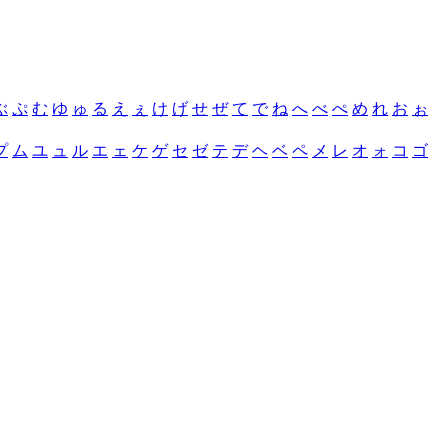
ぶ
ぷ
む
ゆ
ゅ
る
え
ぇ
け
げ
せ
ぜ
て
で
ね
へ
べ
ぺ
め
れ
お
ぉ
プ
ム
ユ
ュ
ル
エ
ェ
ケ
ゲ
セ
ゼ
テ
デ
ヘ
ベ
ペ
メ
レ
オ
ォ
コ
ゴ