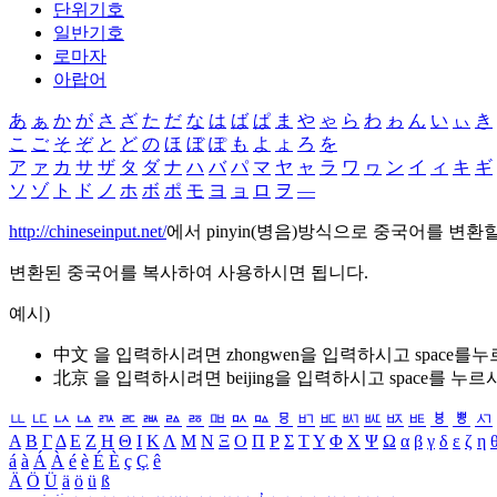
단위기호
일반기호
로마자
아랍어
あ
ぁ
か
が
さ
ざ
た
だ
な
は
ば
ぱ
ま
や
ゃ
ら
わ
ゎ
ん
い
ぃ
き
こ
ご
そ
ぞ
と
ど
の
ほ
ぼ
ぽ
も
よ
ょ
ろ
を
ア
ァ
カ
サ
ザ
タ
ダ
ナ
ハ
バ
パ
マ
ヤ
ャ
ラ
ワ
ヮ
ン
イ
ィ
キ
ギ
ソ
ゾ
ト
ド
ノ
ホ
ボ
ポ
モ
ヨ
ョ
ロ
ヲ
―
http://chineseinput.net/
에서 pinyin(병음)방식으로 중국어를 변환
변환된 중국어를 복사하여 사용하시면 됩니다.
예시)
中文 을 입력하시려면
zhongwen
을 입력하시고 space를
北京 을 입력하시려면
beijing
을 입력하시고 space를 누르
ㅥ
ㅦ
ㅧ
ㅨ
ㅩ
ㅪ
ㅫ
ㅬ
ㅭ
ㅮ
ㅯ
ㅰ
ㅱ
ㅲ
ㅳ
ㅴ
ㅵ
ㅶ
ㅷ
ㅸ
ㅹ
ㅺ
Α
Β
Γ
Δ
Ε
Ζ
Η
Θ
Ι
Κ
Λ
Μ
Ν
Ξ
Ο
Π
Ρ
Σ
Τ
Υ
Φ
Χ
Ψ
Ω
α
β
γ
δ
ε
ζ
η
á
à
Á
À
é
è
É
È
ç
Ç
ê
Ä
Ö
Ü
ä
ö
ü
ß