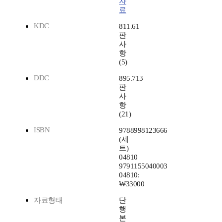
자
료
KDC
811.61
판
사
항
(5)
DDC
895.713
판
사
항
(21)
ISBN
9788998123666
(세
트)
04810
9791155040003
04810:
₩33000
자료형태
단
행
본