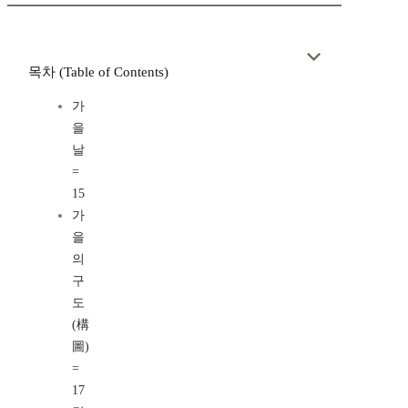
목차 (Table of Contents)
가
을
날
=
15
가
을
의
구
도
(構
圖)
=
17