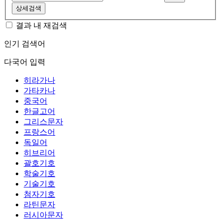
상세검색
결과 내 재검색
인기 검색어
다국어 입력
히라가나
가타카나
중국어
한글고어
그리스문자
프랑스어
독일어
히브리어
괄호기호
학술기호
기술기호
첨자기호
라틴문자
러시아문자