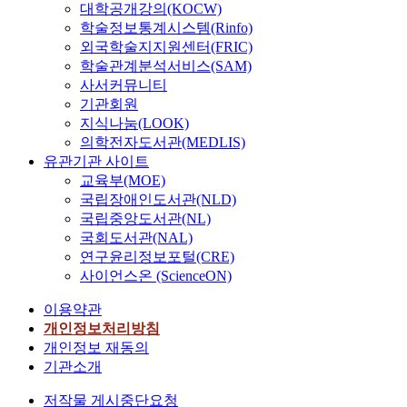
대학공개강의(KOCW)
학술정보통계시스템(Rinfo)
외국학술지지원센터(FRIC)
학술관계분석서비스(SAM)
사서커뮤니티
기관회원
지식나눔(LOOK)
의학전자도서관(MEDLIS)
유관기관 사이트
교육부(MOE)
국립장애인도서관(NLD)
국립중앙도서관(NL)
국회도서관(NAL)
연구윤리정보포털(CRE)
사이언스온 (ScienceON)
이용약관
개인정보처리방침
개인정보 재동의
기관소개
저작물 게시중단요청