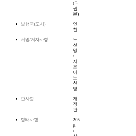
(다
권
본)
발행국(도시)
인
천
서명/저자사항
노
천
명
/
지
은
이:
노
천
명
판사항
개
정
판
형태사항
205
p.
: