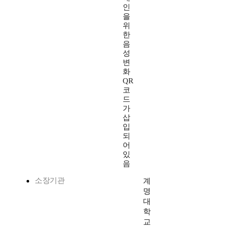
인
을
위
한
음
성
변
화
QR
코
드
가
삽
입
되
어
있
음
소장기관
계
명
대
학
교