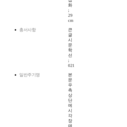
삽
화
;
29
cm
총서사항
큰
글
시
문
학
선
;
021
일반주기명
본
문
우
측
상
단
에
시
각
장
애