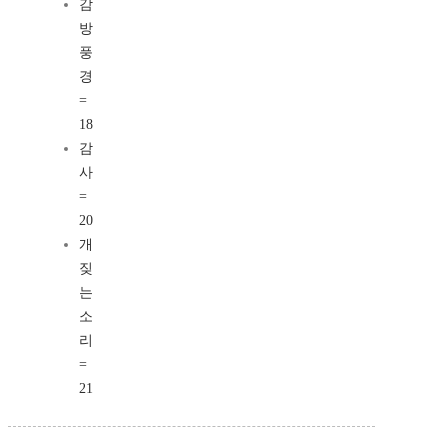
감
방
풍
경
=
18
감
사
=
20
개
짖
는
소
리
=
21