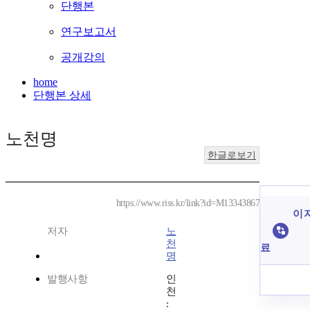
단행본
연구보고서
공개강의
home
단행본 상세
노천명
한글로보기
https://www.riss.kr/link?id=M13343867
이 
저자
노
천
료
명
발행사항
인
천
: