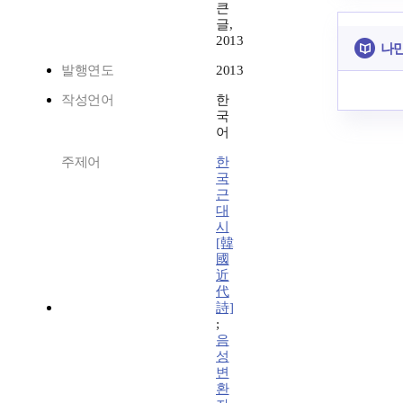
큰
글,
2013
나만
발행연도
2013
작성언어
한
국
어
주제어
한
국
근
대
시
[韓
國
近
代
詩]
;
음
성
변
환