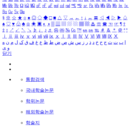
㎒
㎓
㎔
Ω
㏀
㏁
㎊
㎋
㎌
㏖
㏅
㎭
㎮
㎯
㏛
㎩
㎪
㎫
㎬
㏝
㏐
㏓
㏃
㏉
㏜
㏆
§
※
☆
★
○
●
◎
◇
◆
□
■
△
▽
→
←
↑
↓
↔
〓
◁
◀
▷
▶
♤
♠
♡
♥
♧
♣
⊙
◈
▣
◐
◑
▒
▤
▥
▨
▧
▦
▩
♨
☏
☎
☜
☞
¶
†
‡
↕
↗
↙
↖
↘
♭
♩
♪
♬
㉿
㈜
№
㏇
™
㏂
㏘
℡
＃
＆
＊
＠
ª
º
ⅰ
ⅱ
ⅲ
ⅳ
ⅴ
ⅵ
ⅶ
ⅷ
ⅸ
ⅹ
Ⅰ
Ⅱ
Ⅲ
Ⅳ
Ⅴ
Ⅵ
Ⅶ
Ⅷ
Ⅸ
Ⅹ
ا
ب
ت
ث
ج
ح
خ
د
ذ
ر
ز
س
ش
ص
ض
ط
ظ
ع
غ
ف
ق
ک
ل
م
ن
ه
و
ی
닫기
통합검색
국내학술논문
학위논문
해외학술논문
학술지