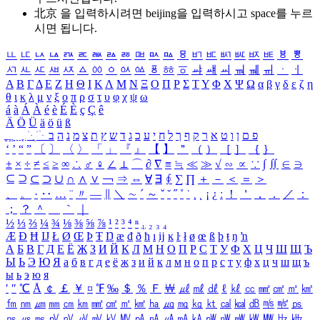
北京 을 입력하시려면
beijing
을 입력하시고 space를 누르
시면 됩니다.
ㅥ
ㅦ
ㅧ
ㅨ
ㅩ
ㅪ
ㅫ
ㅬ
ㅭ
ㅮ
ㅯ
ㅰ
ㅱ
ㅲ
ㅳ
ㅴ
ㅵ
ㅶ
ㅷ
ㅸ
ㅹ
ㅺ
ㅻ
ㅼ
ㅽ
ㅾ
ㅿ
ㆀ
ㆁ
ㆂ
ㆃ
ㆄ
ㆅ
ㆆ
ㆇ
ㆈ
ㆉ
ㆊ
ㆋ
ㆌ
ㆍ
ㆎ
Α
Β
Γ
Δ
Ε
Ζ
Η
Θ
Ι
Κ
Λ
Μ
Ν
Ξ
Ο
Π
Ρ
Σ
Τ
Υ
Φ
Χ
Ψ
Ω
α
β
γ
δ
ε
ζ
η
θ
ι
κ
λ
μ
ν
ξ
ο
π
ρ
σ
τ
υ
φ
χ
ψ
ω
á
à
Á
À
é
è
É
È
ç
Ç
ê
Ä
Ö
Ü
ä
ö
ü
ß
ְ
ֳ
ֲ
ֱ
ָ
ַ
ֵ
ֶ
ִ
ֹ
ּ
ֻ
ׂ
ׁ
ּ
ב
ה
נ
מ
צ
ת
ץ
ש
ד
ג
כ
ע
י
ח
ל
ך
ף
ק
ר
א
ט
ו
ן
ם
פ
‘
’
“
”
〔
〕
〈
〉
「
」
『
』
【
】
＂
（
）
［
］
｛
｝
±
×
÷
≠
≤
≥
∞
∴
♂
♀
∠
⊥
⌒
∂
∇
≡
≒
≪
≫
√
∽
∝
∵
∫
∬
∈
∋
⊆
⊇
⊂
⊃
∪
∩
∧
∨
￢
⇒
⇔
∀
∃
∮
∑
∏
＋
－
＜
＝
＞
、
。
·
‥
…
¨
〃
―
∥
＼
∼
´
～
ˇ
˘
˝
˚
˙
¸
˛
¡
¿
ː
！
＇
，
．
／
：
；
？
＾
＿
｀
｜
½
⅓
⅔
¼
¾
⅛
⅜
⅝
⅞
¹
²
³
⁴
ⁿ
₁
₂
₃
₄
Æ
Ð
Ħ
Ĳ
Ł
Ø
Œ
Þ
Ŧ
Ŋ
æ
đ
ð
ħ
ı
ĳ
ĸ
ŀ
ł
ø
œ
ß
þ
ŧ
ŋ
ŉ
А
Б
В
Г
Д
Е
Ё
Ж
З
И
Й
К
Л
М
Н
О
П
Р
С
Т
У
Ф
Х
Ц
Ч
Ш
Щ
Ъ
Ы
Ь
Э
Ю
Я
а
б
в
г
д
е
ё
ж
з
и
й
к
л
м
н
о
п
р
с
т
у
ф
х
ц
ч
ш
щ
ъ
ы
ь
э
ю
я
′
″
℃
Å
￠
￡
￥
¤
℉
‰
＄
％
Ｆ
￦
㎕
㎖
㎗
ℓ
㎘
㏄
㎣
㎤
㎥
㎦
㎙
㎚
㎛
㎜
㎝
㎞
㎟
㎠
㎡
㎢
㏊
㎍
㎎
㎏
㏏
㎈
㎉
㏈
㎧
㎨
㎰
㎱
㎲
㎳
㎴
㎵
㎶
㎷
㎸
㎹
㎀
㎁
㎂
㎃
㎄
㎺
㎻
㎽
㎾
㎿
㎐
㎑