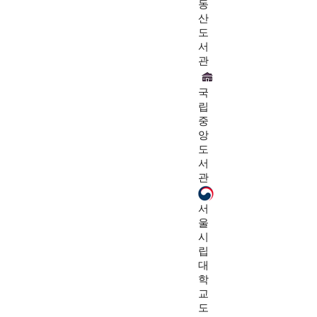
동
산
도
서
관
국
립
중
앙
도
서
관
서
울
시
립
대
학
교
도