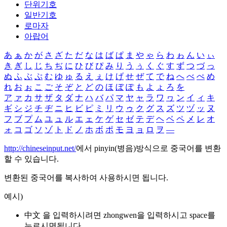
단위기호
일반기호
로마자
아랍어
あ
ぁ
か
が
さ
ざ
た
だ
な
は
ば
ぱ
ま
や
ゃ
ら
わ
ゎ
ん
い
ぃ
き
ぎ
し
じ
ち
ぢ
に
ひ
び
ぴ
み
り
う
ぅ
く
ぐ
す
ず
つ
づ
っ
ぬ
ふ
ぶ
ぷ
む
ゆ
ゅ
る
え
ぇ
け
げ
せ
ぜ
て
で
ね
へ
べ
ぺ
め
れ
お
ぉ
こ
ご
そ
ぞ
と
ど
の
ほ
ぼ
ぽ
も
よ
ょ
ろ
を
ア
ァ
カ
サ
ザ
タ
ダ
ナ
ハ
バ
パ
マ
ヤ
ャ
ラ
ワ
ヮ
ン
イ
ィ
キ
ギ
シ
ジ
チ
ヂ
ニ
ヒ
ビ
ピ
ミ
リ
ウ
ゥ
ク
グ
ス
ズ
ツ
ヅ
ッ
ヌ
フ
ブ
プ
ム
ユ
ュ
ル
エ
ェ
ケ
ゲ
セ
ゼ
テ
デ
ヘ
ベ
ペ
メ
レ
オ
ォ
コ
ゴ
ソ
ゾ
ト
ド
ノ
ホ
ボ
ポ
モ
ヨ
ョ
ロ
ヲ
―
http://chineseinput.net/
에서 pinyin(병음)방식으로 중국어를 변환
할 수 있습니다.
변환된 중국어를 복사하여 사용하시면 됩니다.
예시)
中文 을 입력하시려면
zhongwen
을 입력하시고 space를
누르시면됩니다.