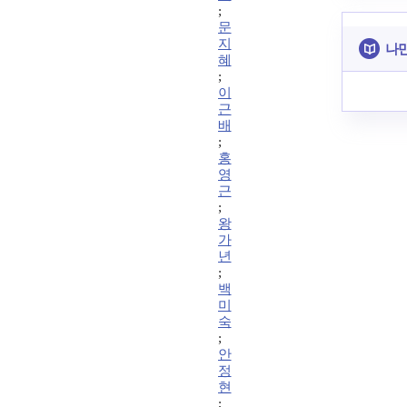
;
문
지
나만
혜
;
이
근
배
;
홍
영
근
;
왕
가
년
;
백
미
숙
;
안
정
현
;