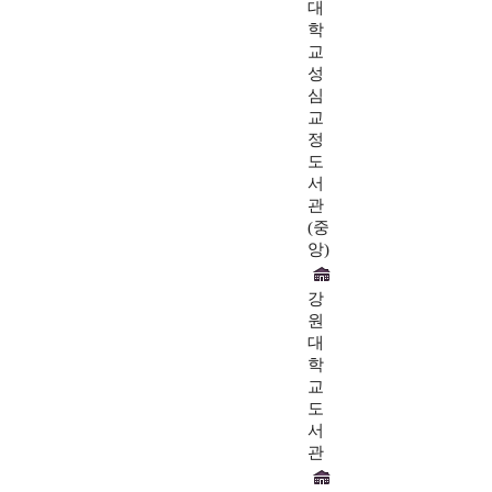
대
학
교
성
심
교
정
도
서
관
(중
앙)
강
원
대
학
교
도
서
관