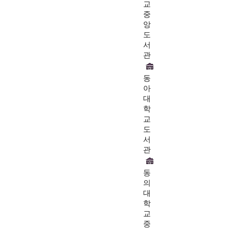
교
중
앙
도
서
관
동
아
대
학
교
도
서
관
동
의
대
학
교
중