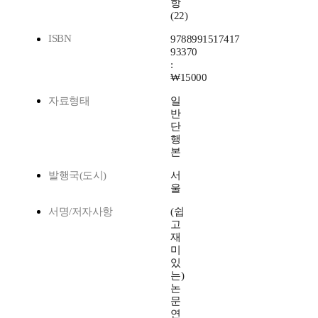
항
(22)
ISBN
9788991517417
93370
:
₩15000
자료형태
일
반
단
행
본
발행국(도시)
서
울
서명/저자사항
(쉽
고
재
미
있
는)
논
문
연