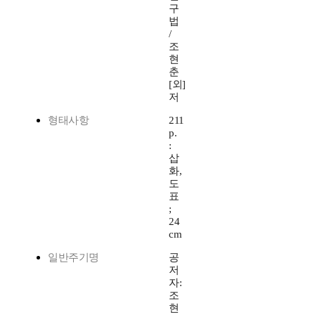
구
법
/
조
현
춘
[외]
저
형태사항
211
p.
:
삽
화,
도
표
;
24
cm
일반주기명
공
저
자:
조
현