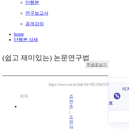
단행본
연구보고서
공개강의
home
단행본 상세
(쉽고 재미있는) 논문연구법
한글로보기
https://www.riss.kr/link?id=M12364574
이 
저자
조
현
료
춘
;
조
현
재