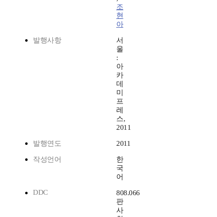
조
현
아
발행사항
서
울
:
아
카
데
미
프
레
스,
2011
발행연도
2011
작성언어
한
국
어
DDC
808.066
판
사