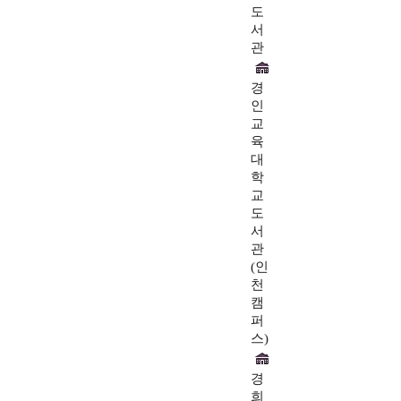
도
서
관
경
인
교
육
대
학
교
도
서
관
(인
천
캠
퍼
스)
경
희