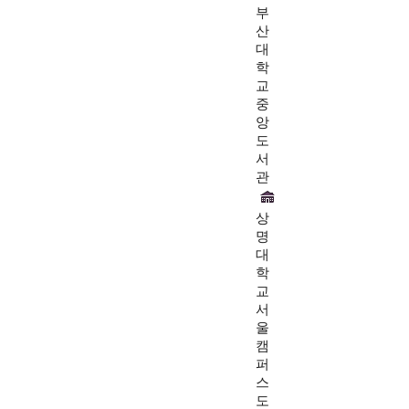
부
산
대
학
교
중
앙
도
서
관
상
명
대
학
교
서
울
캠
퍼
스
도