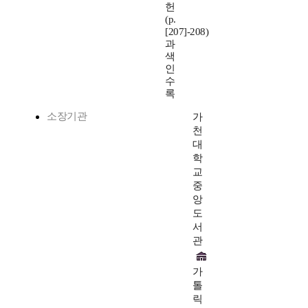
헌
(p.
[207]-208)
과
색
인
수
록
소장기관
가
천
대
학
교
중
앙
도
서
관
가
톨
릭