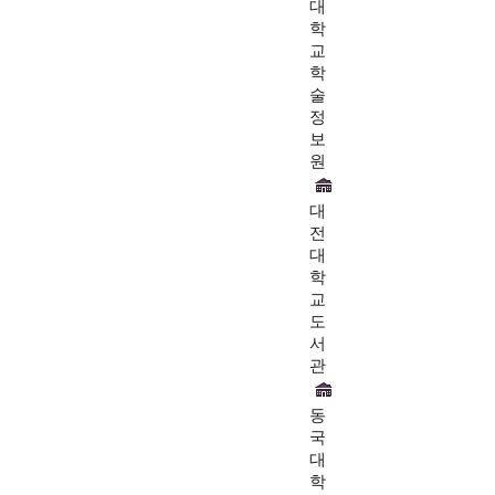
대
학
교
학
술
정
보
원
대
전
대
학
교
도
서
관
동
국
대
학