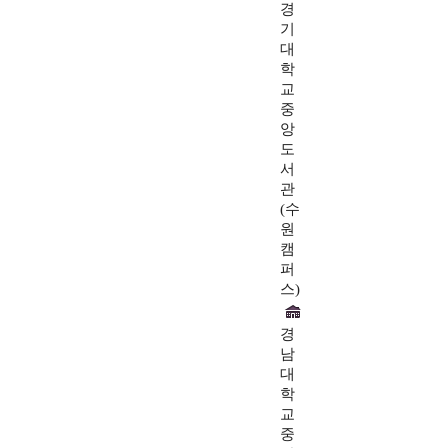
경
기
대
학
교
중
앙
도
서
관
(수
원
캠
퍼
스)
경
남
대
학
교
중