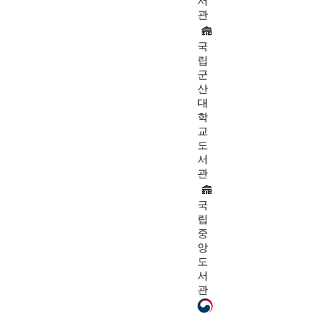
서
관
국
립
군
산
대
학
교
도
서
관
국
립
중
앙
도
서
관