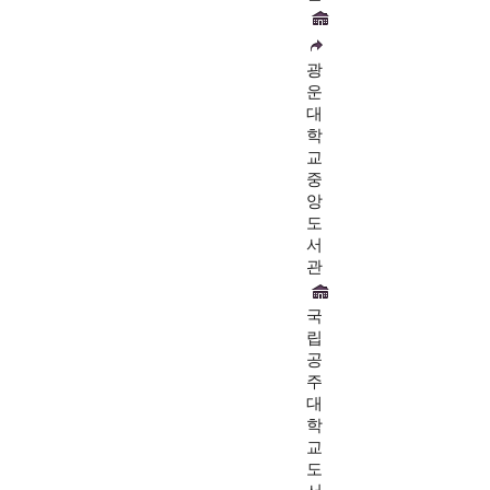
광
운
대
학
교
중
앙
도
서
관
국
립
공
주
대
학
교
도