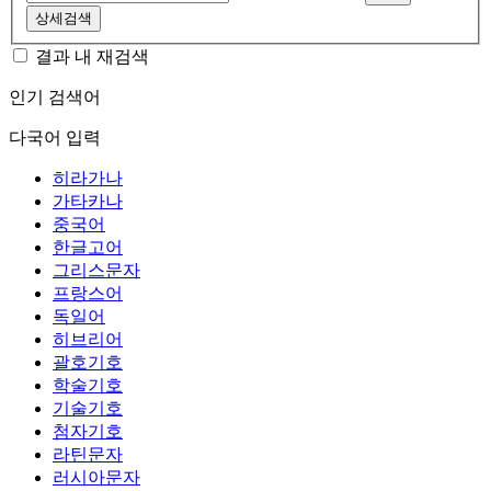
상세검색
결과 내 재검색
인기 검색어
다국어 입력
히라가나
가타카나
중국어
한글고어
그리스문자
프랑스어
독일어
히브리어
괄호기호
학술기호
기술기호
첨자기호
라틴문자
러시아문자