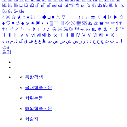
㎒
㎓
㎔
Ω
㏀
㏁
㎊
㎋
㎌
㏖
㏅
㎭
㎮
㎯
㏛
㎩
㎪
㎫
㎬
㏝
㏐
㏓
㏃
㏉
㏜
㏆
§
※
☆
★
○
●
◎
◇
◆
□
■
△
▽
→
←
↑
↓
↔
〓
◁
◀
▷
▶
♤
♠
♡
♥
♧
♣
⊙
◈
▣
◐
◑
▒
▤
▥
▨
▧
▦
▩
♨
☏
☎
☜
☞
¶
†
‡
↕
↗
↙
↖
↘
♭
♩
♪
♬
㉿
㈜
№
㏇
™
㏂
㏘
℡
＃
＆
＊
＠
ª
º
ⅰ
ⅱ
ⅲ
ⅳ
ⅴ
ⅵ
ⅶ
ⅷ
ⅸ
ⅹ
Ⅰ
Ⅱ
Ⅲ
Ⅳ
Ⅴ
Ⅵ
Ⅶ
Ⅷ
Ⅸ
Ⅹ
ا
ب
ت
ث
ج
ح
خ
د
ذ
ر
ز
س
ش
ص
ض
ط
ظ
ع
غ
ف
ق
ک
ل
م
ن
ه
و
ی
닫기
통합검색
국내학술논문
학위논문
해외학술논문
학술지