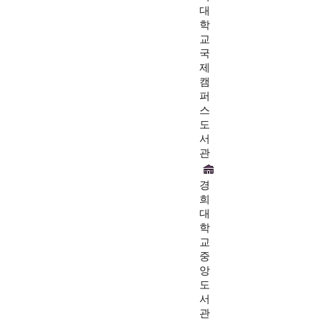
대
학
교
국
제
캠
퍼
스
도
서
관
경
희
대
학
교
중
앙
도
서
관