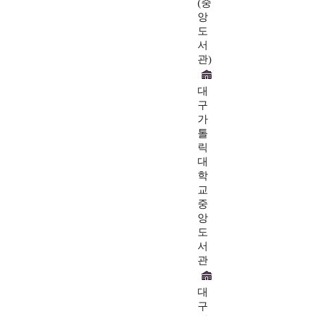
(중
앙
도
서
관)
대
구
가
톨
릭
대
학
교
중
앙
도
서
관
대
구