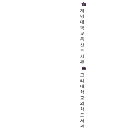
계
명
대
학
교
동
산
도
서
관
고
려
대
학
교
의
학
도
서
관