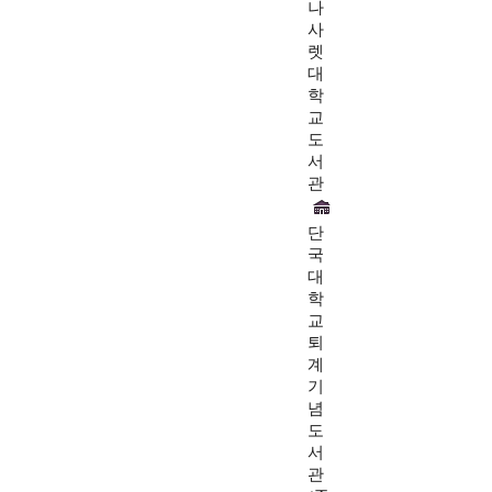
나
사
렛
대
학
교
도
서
관
단
국
대
학
교
퇴
계
기
념
도
서
관