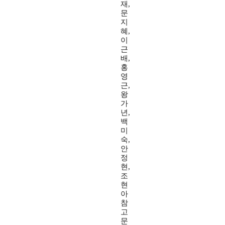
재,
문
지
혜,
이
근
배,
홍
영
근,
왕
가
년,
백
미
숙,
안
정
현,
조
현
아
참
고
문