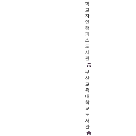
학
교
자
연
캠
퍼
스
도
서
관
부
산
교
육
대
학
교
도
서
관