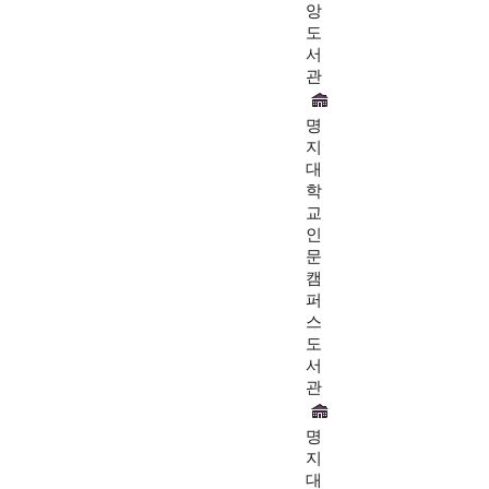
앙
도
서
관
명
지
대
학
교
인
문
캠
퍼
스
도
서
관
명
지
대