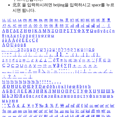
北京 을 입력하시려면
beijing
을 입력하시고 space를 누르
시면 됩니다.
ㅥ
ㅦ
ㅧ
ㅨ
ㅩ
ㅪ
ㅫ
ㅬ
ㅭ
ㅮ
ㅯ
ㅰ
ㅱ
ㅲ
ㅳ
ㅴ
ㅵ
ㅶ
ㅷ
ㅸ
ㅹ
ㅺ
ㅻ
ㅼ
ㅽ
ㅾ
ㅿ
ㆀ
ㆁ
ㆂ
ㆃ
ㆄ
ㆅ
ㆆ
ㆇ
ㆈ
ㆉ
ㆊ
ㆋ
ㆌ
ㆍ
ㆎ
Α
Β
Γ
Δ
Ε
Ζ
Η
Θ
Ι
Κ
Λ
Μ
Ν
Ξ
Ο
Π
Ρ
Σ
Τ
Υ
Φ
Χ
Ψ
Ω
α
β
γ
δ
ε
ζ
η
θ
ι
κ
λ
μ
ν
ξ
ο
π
ρ
σ
τ
υ
φ
χ
ψ
ω
á
à
Á
À
é
è
É
È
ç
Ç
ê
Ä
Ö
Ü
ä
ö
ü
ß
ְ
ֳ
ֲ
ֱ
ָ
ַ
ֵ
ֶ
ִ
ֹ
ּ
ֻ
ׂ
ׁ
ּ
ב
ה
נ
מ
צ
ת
ץ
ש
ד
ג
כ
ע
י
ח
ל
ך
ף
ק
ר
א
ט
ו
ן
ם
פ
‘
’
“
”
〔
〕
〈
〉
「
」
『
』
【
】
＂
（
）
［
］
｛
｝
±
×
÷
≠
≤
≥
∞
∴
♂
♀
∠
⊥
⌒
∂
∇
≡
≒
≪
≫
√
∽
∝
∵
∫
∬
∈
∋
⊆
⊇
⊂
⊃
∪
∩
∧
∨
￢
⇒
⇔
∀
∃
∮
∑
∏
＋
－
＜
＝
＞
、
。
·
‥
…
¨
〃
―
∥
＼
∼
´
～
ˇ
˘
˝
˚
˙
¸
˛
¡
¿
ː
！
＇
，
．
／
：
；
？
＾
＿
｀
｜
½
⅓
⅔
¼
¾
⅛
⅜
⅝
⅞
¹
²
³
⁴
ⁿ
₁
₂
₃
₄
Æ
Ð
Ħ
Ĳ
Ł
Ø
Œ
Þ
Ŧ
Ŋ
æ
đ
ð
ħ
ı
ĳ
ĸ
ŀ
ł
ø
œ
ß
þ
ŧ
ŋ
ŉ
А
Б
В
Г
Д
Е
Ё
Ж
З
И
Й
К
Л
М
Н
О
П
Р
С
Т
У
Ф
Х
Ц
Ч
Ш
Щ
Ъ
Ы
Ь
Э
Ю
Я
а
б
в
г
д
е
ё
ж
з
и
й
к
л
м
н
о
п
р
с
т
у
ф
х
ц
ч
ш
щ
ъ
ы
ь
э
ю
я
′
″
℃
Å
￠
￡
￥
¤
℉
‰
＄
％
Ｆ
￦
㎕
㎖
㎗
ℓ
㎘
㏄
㎣
㎤
㎥
㎦
㎙
㎚
㎛
㎜
㎝
㎞
㎟
㎠
㎡
㎢
㏊
㎍
㎎
㎏
㏏
㎈
㎉
㏈
㎧
㎨
㎰
㎱
㎲
㎳
㎴
㎵
㎶
㎷
㎸
㎹
㎀
㎁
㎂
㎃
㎄
㎺
㎻
㎽
㎾
㎿
㎐
㎑