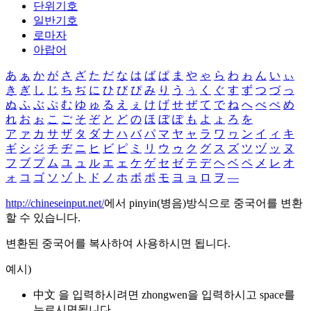
단위기호
일반기호
로마자
아랍어
あ
ぁ
か
が
さ
ざ
た
だ
な
は
ば
ぱ
ま
や
ゃ
ら
わ
ゎ
ん
い
ぃ
き
ぎ
し
じ
ち
ぢ
に
ひ
び
ぴ
み
り
う
ぅ
く
ぐ
す
ず
つ
づ
っ
ぬ
ふ
ぶ
ぷ
む
ゆ
ゅ
る
え
ぇ
け
げ
せ
ぜ
て
で
ね
へ
べ
ぺ
め
れ
お
ぉ
こ
ご
そ
ぞ
と
ど
の
ほ
ぼ
ぽ
も
よ
ょ
ろ
を
ア
ァ
カ
サ
ザ
タ
ダ
ナ
ハ
バ
パ
マ
ヤ
ャ
ラ
ワ
ヮ
ン
イ
ィ
キ
ギ
シ
ジ
チ
ヂ
ニ
ヒ
ビ
ピ
ミ
リ
ウ
ゥ
ク
グ
ス
ズ
ツ
ヅ
ッ
ヌ
フ
ブ
プ
ム
ユ
ュ
ル
エ
ェ
ケ
ゲ
セ
ゼ
テ
デ
ヘ
ベ
ペ
メ
レ
オ
ォ
コ
ゴ
ソ
ゾ
ト
ド
ノ
ホ
ボ
ポ
モ
ヨ
ョ
ロ
ヲ
―
http://chineseinput.net/
에서 pinyin(병음)방식으로 중국어를 변환
할 수 있습니다.
변환된 중국어를 복사하여 사용하시면 됩니다.
예시)
中文 을 입력하시려면
zhongwen
을 입력하시고 space를
누르시면됩니다.