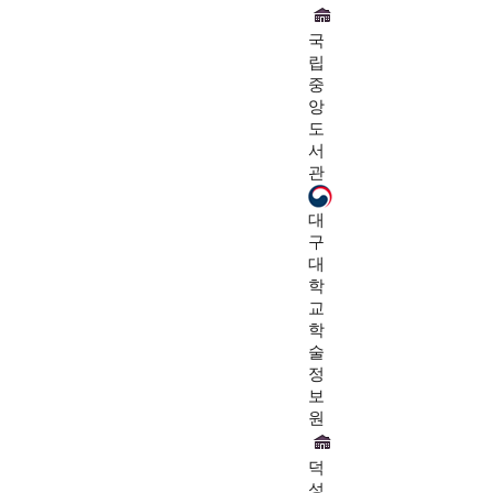
국
립
중
앙
도
서
관
대
구
대
학
교
학
술
정
보
원
덕
성