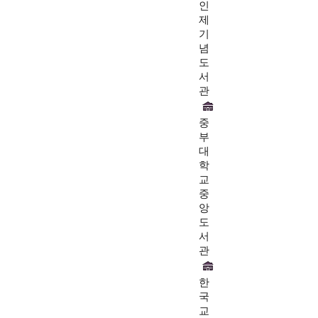
인
제
기
념
도
서
관
중
부
대
학
교
중
앙
도
서
관
한
국
교