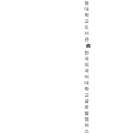
원
대
학
교
도
서
관
한
국
외
국
어
대
학
교
글
로
벌
캠
퍼
스