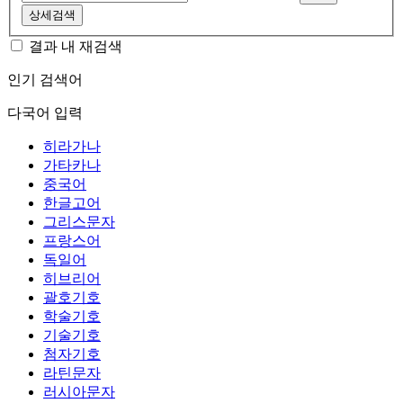
상세검색
결과 내 재검색
인기 검색어
다국어 입력
히라가나
가타카나
중국어
한글고어
그리스문자
프랑스어
독일어
히브리어
괄호기호
학술기호
기술기호
첨자기호
라틴문자
러시아문자