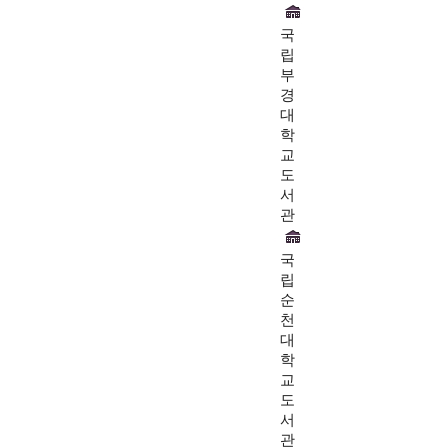
국
립
부
경
대
학
교
도
서
관
국
립
순
천
대
학
교
도
서
관