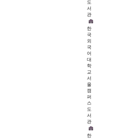
도
서
관
한
국
외
국
어
대
학
교
서
울
캠
퍼
스
도
서
관
한