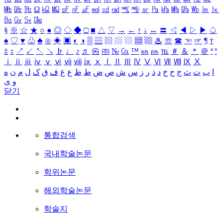
㎒
㎓
㎔
Ω
㏀
㏁
㎊
㎋
㎌
㏖
㏅
㎭
㎮
㎯
㏛
㎩
㎪
㎫
㎬
㏝
㏐
㏓
㏃
㏉
㏜
㏆
§
※
☆
★
○
●
◎
◇
◆
□
■
△
▽
→
←
↑
↓
↔
〓
◁
◀
▷
▶
♤
♠
♡
♥
♧
♣
⊙
◈
▣
◐
◑
▒
▤
▥
▨
▧
▦
▩
♨
☏
☎
☜
☞
¶
†
‡
↕
↗
↙
↖
↘
♭
♩
♪
♬
㉿
㈜
№
㏇
™
㏂
㏘
℡
＃
＆
＊
＠
ª
º
ⅰ
ⅱ
ⅲ
ⅳ
ⅴ
ⅵ
ⅶ
ⅷ
ⅸ
ⅹ
Ⅰ
Ⅱ
Ⅲ
Ⅳ
Ⅴ
Ⅵ
Ⅶ
Ⅷ
Ⅸ
Ⅹ
ا
ب
ت
ث
ج
ح
خ
د
ذ
ر
ز
س
ش
ص
ض
ط
ظ
ع
غ
ف
ق
ک
ل
م
ن
ه
و
ی
닫기
통합검색
국내학술논문
학위논문
해외학술논문
학술지