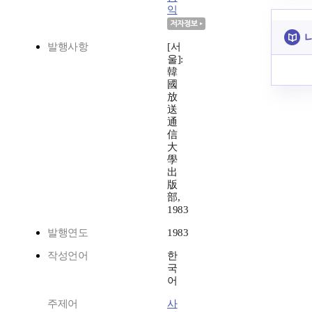
익
발행사항
[서
울]:
韓
國
放
送
通
信
大
學
出
版
部,
1983
발행연도
1983
작성언어
한
국
어
주제어
사