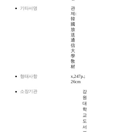
기타서명
관
제:
韓
國
放
送
通
信
大
學
敎
材
형태사항
x,247p.;
26cm
소장기관
강
원
대
학
교
도
서