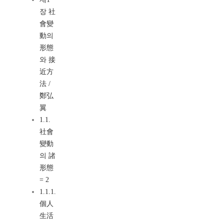
장 社
會變
動의
形態
와 接
近方
法 /
鄭弘
翼
1.1.
社會
變動
의 諸
形態
= 2
1.1.1.
個人
生活