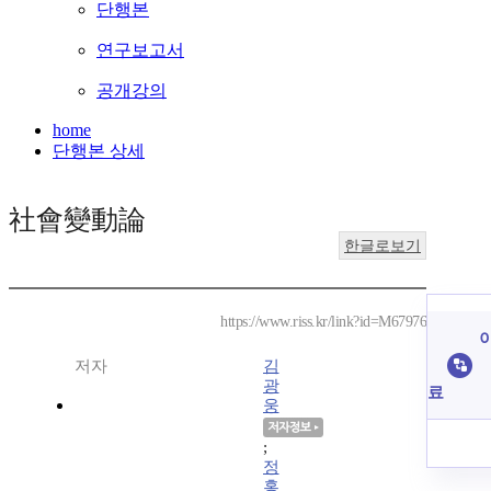
단행본
연구보고서
공개강의
home
단행본 상세
社會變動論
한글로보기
https://www.riss.kr/link?id=M67976
이
저자
김
광
료
웅
;
정
홍