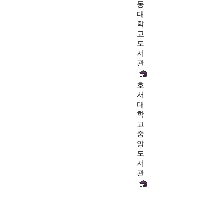
동
대
학
교
도
서
관
호
서
대
학
교
중
앙
도
서
관