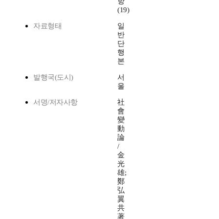
항
(19)
자료형태
일
반
단
행
본
발행국(도시)
서
울
서명/저자사항
社
會
變
動
論
/
金
光
雄;
鄭
弘
翼
共
著