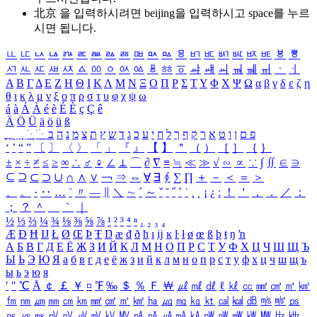
北京 을 입력하시려면
beijing
을 입력하시고 space를 누르
시면 됩니다.
ㅥ
ㅦ
ㅧ
ㅨ
ㅩ
ㅪ
ㅫ
ㅬ
ㅭ
ㅮ
ㅯ
ㅰ
ㅱ
ㅲ
ㅳ
ㅴ
ㅵ
ㅶ
ㅷ
ㅸ
ㅹ
ㅺ
ㅻ
ㅼ
ㅽ
ㅾ
ㅿ
ㆀ
ㆁ
ㆂ
ㆃ
ㆄ
ㆅ
ㆆ
ㆇ
ㆈ
ㆉ
ㆊ
ㆋ
ㆌ
ㆍ
ㆎ
Α
Β
Γ
Δ
Ε
Ζ
Η
Θ
Ι
Κ
Λ
Μ
Ν
Ξ
Ο
Π
Ρ
Σ
Τ
Υ
Φ
Χ
Ψ
Ω
α
β
γ
δ
ε
ζ
η
θ
ι
κ
λ
μ
ν
ξ
ο
π
ρ
σ
τ
υ
φ
χ
ψ
ω
á
à
Á
À
é
è
É
È
ç
Ç
ê
Ä
Ö
Ü
ä
ö
ü
ß
ְ
ֳ
ֲ
ֱ
ָ
ַ
ֵ
ֶ
ִ
ֹ
ּ
ֻ
ׂ
ׁ
ּ
ב
ה
נ
מ
צ
ת
ץ
ש
ד
ג
כ
ע
י
ח
ל
ך
ף
ק
ר
א
ט
ו
ן
ם
פ
‘
’
“
”
〔
〕
〈
〉
「
」
『
』
【
】
＂
（
）
［
］
｛
｝
±
×
÷
≠
≤
≥
∞
∴
♂
♀
∠
⊥
⌒
∂
∇
≡
≒
≪
≫
√
∽
∝
∵
∫
∬
∈
∋
⊆
⊇
⊂
⊃
∪
∩
∧
∨
￢
⇒
⇔
∀
∃
∮
∑
∏
＋
－
＜
＝
＞
、
。
·
‥
…
¨
〃
―
∥
＼
∼
´
～
ˇ
˘
˝
˚
˙
¸
˛
¡
¿
ː
！
＇
，
．
／
：
；
？
＾
＿
｀
｜
½
⅓
⅔
¼
¾
⅛
⅜
⅝
⅞
¹
²
³
⁴
ⁿ
₁
₂
₃
₄
Æ
Ð
Ħ
Ĳ
Ł
Ø
Œ
Þ
Ŧ
Ŋ
æ
đ
ð
ħ
ı
ĳ
ĸ
ŀ
ł
ø
œ
ß
þ
ŧ
ŋ
ŉ
А
Б
В
Г
Д
Е
Ё
Ж
З
И
Й
К
Л
М
Н
О
П
Р
С
Т
У
Ф
Х
Ц
Ч
Ш
Щ
Ъ
Ы
Ь
Э
Ю
Я
а
б
в
г
д
е
ё
ж
з
и
й
к
л
м
н
о
п
р
с
т
у
ф
х
ц
ч
ш
щ
ъ
ы
ь
э
ю
я
′
″
℃
Å
￠
￡
￥
¤
℉
‰
＄
％
Ｆ
￦
㎕
㎖
㎗
ℓ
㎘
㏄
㎣
㎤
㎥
㎦
㎙
㎚
㎛
㎜
㎝
㎞
㎟
㎠
㎡
㎢
㏊
㎍
㎎
㎏
㏏
㎈
㎉
㏈
㎧
㎨
㎰
㎱
㎲
㎳
㎴
㎵
㎶
㎷
㎸
㎹
㎀
㎁
㎂
㎃
㎄
㎺
㎻
㎽
㎾
㎿
㎐
㎑