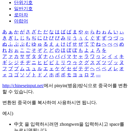
단위기호
일반기호
로마자
아랍어
あ
ぁ
か
が
さ
ざ
た
だ
な
は
ば
ぱ
ま
や
ゃ
ら
わ
ゎ
ん
い
ぃ
き
ぎ
し
じ
ち
ぢ
に
ひ
び
ぴ
み
り
う
ぅ
く
ぐ
す
ず
つ
づ
っ
ぬ
ふ
ぶ
ぷ
む
ゆ
ゅ
る
え
ぇ
け
げ
せ
ぜ
て
で
ね
へ
べ
ぺ
め
れ
お
ぉ
こ
ご
そ
ぞ
と
ど
の
ほ
ぼ
ぽ
も
よ
ょ
ろ
を
ア
ァ
カ
サ
ザ
タ
ダ
ナ
ハ
バ
パ
マ
ヤ
ャ
ラ
ワ
ヮ
ン
イ
ィ
キ
ギ
シ
ジ
チ
ヂ
ニ
ヒ
ビ
ピ
ミ
リ
ウ
ゥ
ク
グ
ス
ズ
ツ
ヅ
ッ
ヌ
フ
ブ
プ
ム
ユ
ュ
ル
エ
ェ
ケ
ゲ
セ
ゼ
テ
デ
ヘ
ベ
ペ
メ
レ
オ
ォ
コ
ゴ
ソ
ゾ
ト
ド
ノ
ホ
ボ
ポ
モ
ヨ
ョ
ロ
ヲ
―
http://chineseinput.net/
에서 pinyin(병음)방식으로 중국어를 변환
할 수 있습니다.
변환된 중국어를 복사하여 사용하시면 됩니다.
예시)
中文 을 입력하시려면
zhongwen
을 입력하시고 space를
누르시면됩니다.