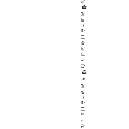
관
경
남
대
학
교
중
앙
도
서
관
경
성
대
학
교
도
서
관