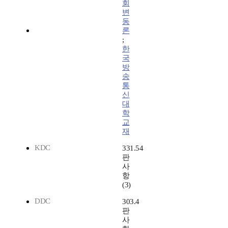
회
변
동
론
;
한
국
방
송
통
신
대
학
교
재
KDC
331.54
판
사
항
(3)
DDC
303.4
판
사