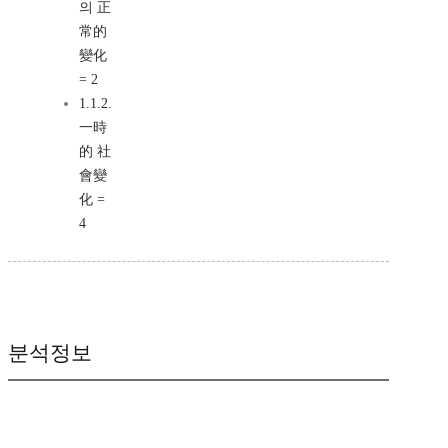
의 正
常的
變化
= 2
1.1.2.
一時
的 社
會變
化 =
4
분석정보