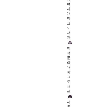
여
자
대
학
교
도
서
관
백
석
문
화
대
학
교
도
서
관
서
울