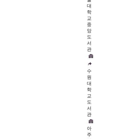
대
학
교
중
앙
도
서
관
수
원
대
학
교
도
서
관
아
주