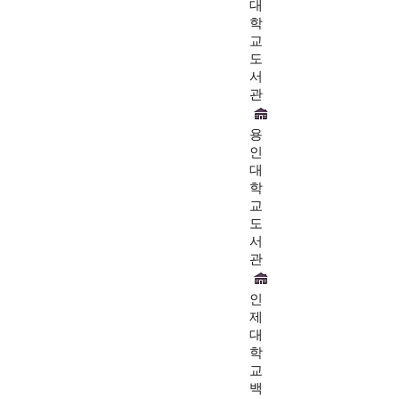
대
학
교
도
서
관
용
인
대
학
교
도
서
관
인
제
대
학
교
백