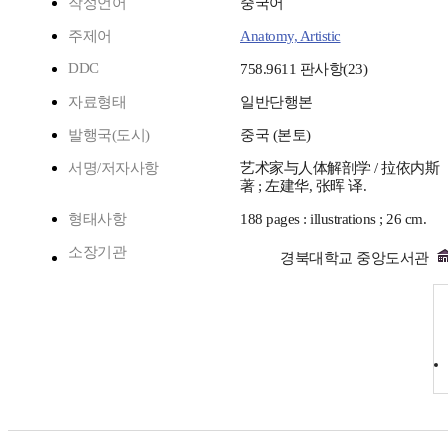
작성언어
중국어
주제어
Anatomy, Artistic
DDC
758.9611 판사항(23)
자료형태
일반단행본
발행국(도시)
중국 (본토)
서명/저자사항
艺术家与人体解剖学 / 拉依内斯
著 ; 左建华, 张晖 译.
형태사항
188 pages : illustrations ; 26 cm.
소장기관
경북대학교 중앙도서관