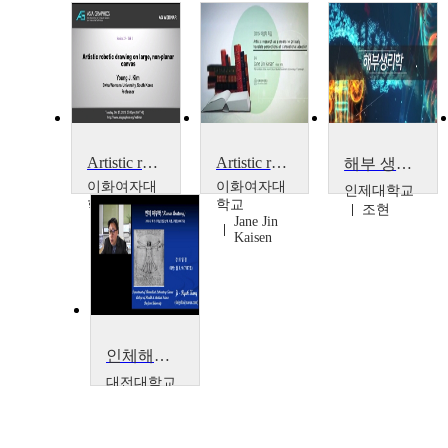
Artistic robotic drawing on large, non-planar canvas
Artistic research as a means to critically translate perceptions of transnational adoption
해부 생리학
이화여자대
이화여자대
인제대학교
학교
학교
조현
Jane Jin
김영준
Kaisen
인체해부학
대전대학교
강지혁