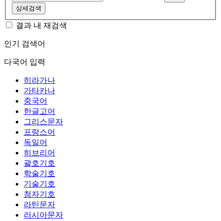
상세검색
결과 내 재검색
인기 검색어
다국어 입력
히라가나
가타카나
중국어
한글고어
그리스문자
프랑스어
독일어
히브리어
괄호기호
학술기호
기술기호
첨자기호
라틴문자
러시아문자