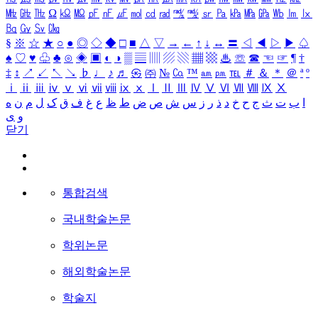
㎒
㎓
㎔
Ω
㏀
㏁
㎊
㎋
㎌
㏖
㏅
㎭
㎮
㎯
㏛
㎩
㎪
㎫
㎬
㏝
㏐
㏓
㏃
㏉
㏜
㏆
§
※
☆
★
○
●
◎
◇
◆
□
■
△
▽
→
←
↑
↓
↔
〓
◁
◀
▷
▶
♤
♠
♡
♥
♧
♣
⊙
◈
▣
◐
◑
▒
▤
▥
▨
▧
▦
▩
♨
☏
☎
☜
☞
¶
†
‡
↕
↗
↙
↖
↘
♭
♩
♪
♬
㉿
㈜
№
㏇
™
㏂
㏘
℡
＃
＆
＊
＠
ª
º
ⅰ
ⅱ
ⅲ
ⅳ
ⅴ
ⅵ
ⅶ
ⅷ
ⅸ
ⅹ
Ⅰ
Ⅱ
Ⅲ
Ⅳ
Ⅴ
Ⅵ
Ⅶ
Ⅷ
Ⅸ
Ⅹ
ا
ب
ت
ث
ج
ح
خ
د
ذ
ر
ز
س
ش
ص
ض
ط
ظ
ع
غ
ف
ق
ک
ل
م
ن
ه
و
ی
닫기
통합검색
국내학술논문
학위논문
해외학술논문
학술지