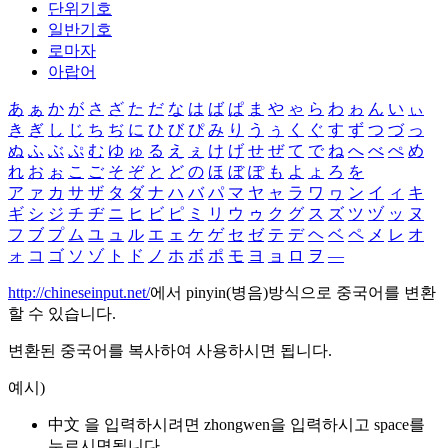
단위기호
일반기호
로마자
아랍어
あ
ぁ
か
が
さ
ざ
た
だ
な
は
ば
ぱ
ま
や
ゃ
ら
わ
ゎ
ん
い
ぃ
き
ぎ
し
じ
ち
ぢ
に
ひ
び
ぴ
み
り
う
ぅ
く
ぐ
す
ず
つ
づ
っ
ぬ
ふ
ぶ
ぷ
む
ゆ
ゅ
る
え
ぇ
け
げ
せ
ぜ
て
で
ね
へ
べ
ぺ
め
れ
お
ぉ
こ
ご
そ
ぞ
と
ど
の
ほ
ぼ
ぽ
も
よ
ょ
ろ
を
ア
ァ
カ
サ
ザ
タ
ダ
ナ
ハ
バ
パ
マ
ヤ
ャ
ラ
ワ
ヮ
ン
イ
ィ
キ
ギ
シ
ジ
チ
ヂ
ニ
ヒ
ビ
ピ
ミ
リ
ウ
ゥ
ク
グ
ス
ズ
ツ
ヅ
ッ
ヌ
フ
ブ
プ
ム
ユ
ュ
ル
エ
ェ
ケ
ゲ
セ
ゼ
テ
デ
ヘ
ベ
ペ
メ
レ
オ
ォ
コ
ゴ
ソ
ゾ
ト
ド
ノ
ホ
ボ
ポ
モ
ヨ
ョ
ロ
ヲ
―
http://chineseinput.net/
에서 pinyin(병음)방식으로 중국어를 변환
할 수 있습니다.
변환된 중국어를 복사하여 사용하시면 됩니다.
예시)
中文 을 입력하시려면
zhongwen
을 입력하시고 space를
누르시면됩니다.