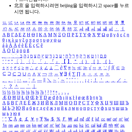
北京 을 입력하시려면
beijing
을 입력하시고 space를 누르
시면 됩니다.
ㅥ
ㅦ
ㅧ
ㅨ
ㅩ
ㅪ
ㅫ
ㅬ
ㅭ
ㅮ
ㅯ
ㅰ
ㅱ
ㅲ
ㅳ
ㅴ
ㅵ
ㅶ
ㅷ
ㅸ
ㅹ
ㅺ
ㅻ
ㅼ
ㅽ
ㅾ
ㅿ
ㆀ
ㆁ
ㆂ
ㆃ
ㆄ
ㆅ
ㆆ
ㆇ
ㆈ
ㆉ
ㆊ
ㆋ
ㆌ
ㆍ
ㆎ
Α
Β
Γ
Δ
Ε
Ζ
Η
Θ
Ι
Κ
Λ
Μ
Ν
Ξ
Ο
Π
Ρ
Σ
Τ
Υ
Φ
Χ
Ψ
Ω
α
β
γ
δ
ε
ζ
η
θ
ι
κ
λ
μ
ν
ξ
ο
π
ρ
σ
τ
υ
φ
χ
ψ
ω
á
à
Á
À
é
è
É
È
ç
Ç
ê
Ä
Ö
Ü
ä
ö
ü
ß
ְ
ֳ
ֲ
ֱ
ָ
ַ
ֵ
ֶ
ִ
ֹ
ּ
ֻ
ׂ
ׁ
ּ
ב
ה
נ
מ
צ
ת
ץ
ש
ד
ג
כ
ע
י
ח
ל
ך
ף
ק
ר
א
ט
ו
ן
ם
פ
‘
’
“
”
〔
〕
〈
〉
「
」
『
』
【
】
＂
（
）
［
］
｛
｝
±
×
÷
≠
≤
≥
∞
∴
♂
♀
∠
⊥
⌒
∂
∇
≡
≒
≪
≫
√
∽
∝
∵
∫
∬
∈
∋
⊆
⊇
⊂
⊃
∪
∩
∧
∨
￢
⇒
⇔
∀
∃
∮
∑
∏
＋
－
＜
＝
＞
、
。
·
‥
…
¨
〃
―
∥
＼
∼
´
～
ˇ
˘
˝
˚
˙
¸
˛
¡
¿
ː
！
＇
，
．
／
：
；
？
＾
＿
｀
｜
½
⅓
⅔
¼
¾
⅛
⅜
⅝
⅞
¹
²
³
⁴
ⁿ
₁
₂
₃
₄
Æ
Ð
Ħ
Ĳ
Ł
Ø
Œ
Þ
Ŧ
Ŋ
æ
đ
ð
ħ
ı
ĳ
ĸ
ŀ
ł
ø
œ
ß
þ
ŧ
ŋ
ŉ
А
Б
В
Г
Д
Е
Ё
Ж
З
И
Й
К
Л
М
Н
О
П
Р
С
Т
У
Ф
Х
Ц
Ч
Ш
Щ
Ъ
Ы
Ь
Э
Ю
Я
а
б
в
г
д
е
ё
ж
з
и
й
к
л
м
н
о
п
р
с
т
у
ф
х
ц
ч
ш
щ
ъ
ы
ь
э
ю
я
′
″
℃
Å
￠
￡
￥
¤
℉
‰
＄
％
Ｆ
￦
㎕
㎖
㎗
ℓ
㎘
㏄
㎣
㎤
㎥
㎦
㎙
㎚
㎛
㎜
㎝
㎞
㎟
㎠
㎡
㎢
㏊
㎍
㎎
㎏
㏏
㎈
㎉
㏈
㎧
㎨
㎰
㎱
㎲
㎳
㎴
㎵
㎶
㎷
㎸
㎹
㎀
㎁
㎂
㎃
㎄
㎺
㎻
㎽
㎾
㎿
㎐
㎑