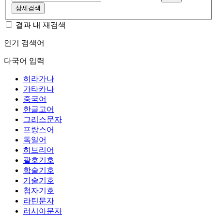
상세검색
결과 내 재검색
인기 검색어
다국어 입력
히라가나
가타카나
중국어
한글고어
그리스문자
프랑스어
독일어
히브리어
괄호기호
학술기호
기술기호
첨자기호
라틴문자
러시아문자