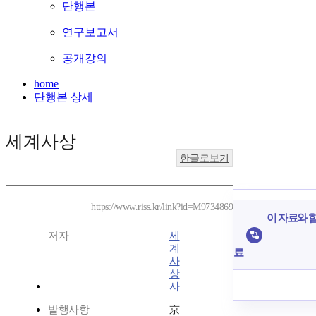
단행본
연구보고서
공개강의
home
단행본 상세
세계사상
한글로보기
https://www.riss.kr/link?id=M9734869
이 자료와 함
저자
세
계
료
사
상
사
발행사항
京