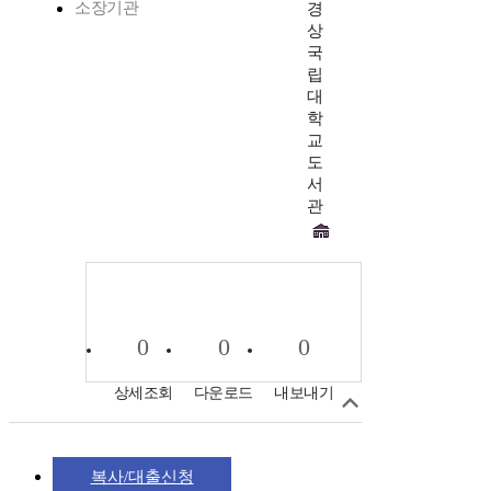
소장기관
경
상
국
립
대
학
교
도
서
관
0
0
0
상세조회
다운로드
내보내기
복사/대출신청