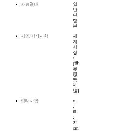
자료형태
일
반
단
행
본
서명/저자사항
세
계
사
상
/
[世
界
思
想
社
編].
형태사항
v.
:
ill.
;
22
cm.