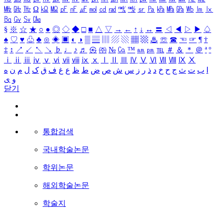
㎒
㎓
㎔
Ω
㏀
㏁
㎊
㎋
㎌
㏖
㏅
㎭
㎮
㎯
㏛
㎩
㎪
㎫
㎬
㏝
㏐
㏓
㏃
㏉
㏜
㏆
§
※
☆
★
○
●
◎
◇
◆
□
■
△
▽
→
←
↑
↓
↔
〓
◁
◀
▷
▶
♤
♠
♡
♥
♧
♣
⊙
◈
▣
◐
◑
▒
▤
▥
▨
▧
▦
▩
♨
☏
☎
☜
☞
¶
†
‡
↕
↗
↙
↖
↘
♭
♩
♪
♬
㉿
㈜
№
㏇
™
㏂
㏘
℡
＃
＆
＊
＠
ª
º
ⅰ
ⅱ
ⅲ
ⅳ
ⅴ
ⅵ
ⅶ
ⅷ
ⅸ
ⅹ
Ⅰ
Ⅱ
Ⅲ
Ⅳ
Ⅴ
Ⅵ
Ⅶ
Ⅷ
Ⅸ
Ⅹ
ا
ب
ت
ث
ج
ح
خ
د
ذ
ر
ز
س
ش
ص
ض
ط
ظ
ع
غ
ف
ق
ک
ل
م
ن
ه
و
ی
닫기
통합검색
국내학술논문
학위논문
해외학술논문
학술지