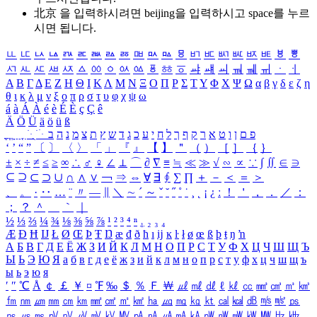
北京 을 입력하시려면
beijing
을 입력하시고 space를 누르
시면 됩니다.
ㅥ
ㅦ
ㅧ
ㅨ
ㅩ
ㅪ
ㅫ
ㅬ
ㅭ
ㅮ
ㅯ
ㅰ
ㅱ
ㅲ
ㅳ
ㅴ
ㅵ
ㅶ
ㅷ
ㅸ
ㅹ
ㅺ
ㅻ
ㅼ
ㅽ
ㅾ
ㅿ
ㆀ
ㆁ
ㆂ
ㆃ
ㆄ
ㆅ
ㆆ
ㆇ
ㆈ
ㆉ
ㆊ
ㆋ
ㆌ
ㆍ
ㆎ
Α
Β
Γ
Δ
Ε
Ζ
Η
Θ
Ι
Κ
Λ
Μ
Ν
Ξ
Ο
Π
Ρ
Σ
Τ
Υ
Φ
Χ
Ψ
Ω
α
β
γ
δ
ε
ζ
η
θ
ι
κ
λ
μ
ν
ξ
ο
π
ρ
σ
τ
υ
φ
χ
ψ
ω
á
à
Á
À
é
è
É
È
ç
Ç
ê
Ä
Ö
Ü
ä
ö
ü
ß
ְ
ֳ
ֲ
ֱ
ָ
ַ
ֵ
ֶ
ִ
ֹ
ּ
ֻ
ׂ
ׁ
ּ
ב
ה
נ
מ
צ
ת
ץ
ש
ד
ג
כ
ע
י
ח
ל
ך
ף
ק
ר
א
ט
ו
ן
ם
פ
‘
’
“
”
〔
〕
〈
〉
「
」
『
』
【
】
＂
（
）
［
］
｛
｝
±
×
÷
≠
≤
≥
∞
∴
♂
♀
∠
⊥
⌒
∂
∇
≡
≒
≪
≫
√
∽
∝
∵
∫
∬
∈
∋
⊆
⊇
⊂
⊃
∪
∩
∧
∨
￢
⇒
⇔
∀
∃
∮
∑
∏
＋
－
＜
＝
＞
、
。
·
‥
…
¨
〃
―
∥
＼
∼
´
～
ˇ
˘
˝
˚
˙
¸
˛
¡
¿
ː
！
＇
，
．
／
：
；
？
＾
＿
｀
｜
½
⅓
⅔
¼
¾
⅛
⅜
⅝
⅞
¹
²
³
⁴
ⁿ
₁
₂
₃
₄
Æ
Ð
Ħ
Ĳ
Ł
Ø
Œ
Þ
Ŧ
Ŋ
æ
đ
ð
ħ
ı
ĳ
ĸ
ŀ
ł
ø
œ
ß
þ
ŧ
ŋ
ŉ
А
Б
В
Г
Д
Е
Ё
Ж
З
И
Й
К
Л
М
Н
О
П
Р
С
Т
У
Ф
Х
Ц
Ч
Ш
Щ
Ъ
Ы
Ь
Э
Ю
Я
а
б
в
г
д
е
ё
ж
з
и
й
к
л
м
н
о
п
р
с
т
у
ф
х
ц
ч
ш
щ
ъ
ы
ь
э
ю
я
′
″
℃
Å
￠
￡
￥
¤
℉
‰
＄
％
Ｆ
￦
㎕
㎖
㎗
ℓ
㎘
㏄
㎣
㎤
㎥
㎦
㎙
㎚
㎛
㎜
㎝
㎞
㎟
㎠
㎡
㎢
㏊
㎍
㎎
㎏
㏏
㎈
㎉
㏈
㎧
㎨
㎰
㎱
㎲
㎳
㎴
㎵
㎶
㎷
㎸
㎹
㎀
㎁
㎂
㎃
㎄
㎺
㎻
㎽
㎾
㎿
㎐
㎑