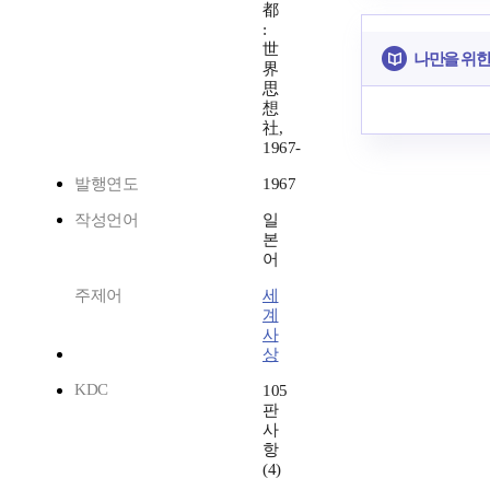
都
:
世
나만을 위한
界
思
想
社,
1967-
발행연도
1967
작성언어
일
본
어
주제어
세
계
사
상
KDC
105
판
사
항
(4)