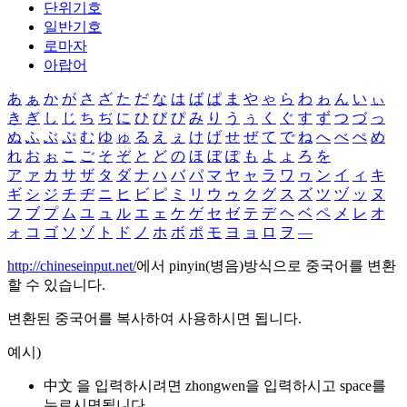
단위기호
일반기호
로마자
아랍어
あ
ぁ
か
が
さ
ざ
た
だ
な
は
ば
ぱ
ま
や
ゃ
ら
わ
ゎ
ん
い
ぃ
き
ぎ
し
じ
ち
ぢ
に
ひ
び
ぴ
み
り
う
ぅ
く
ぐ
す
ず
つ
づ
っ
ぬ
ふ
ぶ
ぷ
む
ゆ
ゅ
る
え
ぇ
け
げ
せ
ぜ
て
で
ね
へ
べ
ぺ
め
れ
お
ぉ
こ
ご
そ
ぞ
と
ど
の
ほ
ぼ
ぽ
も
よ
ょ
ろ
を
ア
ァ
カ
サ
ザ
タ
ダ
ナ
ハ
バ
パ
マ
ヤ
ャ
ラ
ワ
ヮ
ン
イ
ィ
キ
ギ
シ
ジ
チ
ヂ
ニ
ヒ
ビ
ピ
ミ
リ
ウ
ゥ
ク
グ
ス
ズ
ツ
ヅ
ッ
ヌ
フ
ブ
プ
ム
ユ
ュ
ル
エ
ェ
ケ
ゲ
セ
ゼ
テ
デ
ヘ
ベ
ペ
メ
レ
オ
ォ
コ
ゴ
ソ
ゾ
ト
ド
ノ
ホ
ボ
ポ
モ
ヨ
ョ
ロ
ヲ
―
http://chineseinput.net/
에서 pinyin(병음)방식으로 중국어를 변환
할 수 있습니다.
변환된 중국어를 복사하여 사용하시면 됩니다.
예시)
中文 을 입력하시려면
zhongwen
을 입력하시고 space를
누르시면됩니다.