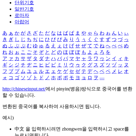
단위기호
일반기호
로마자
아랍어
あ
ぁ
か
が
さ
ざ
た
だ
な
は
ば
ぱ
ま
や
ゃ
ら
わ
ゎ
ん
い
ぃ
き
ぎ
し
じ
ち
ぢ
に
ひ
び
ぴ
み
り
う
ぅ
く
ぐ
す
ず
つ
づ
っ
ぬ
ふ
ぶ
ぷ
む
ゆ
ゅ
る
え
ぇ
け
げ
せ
ぜ
て
で
ね
へ
べ
ぺ
め
れ
お
ぉ
こ
ご
そ
ぞ
と
ど
の
ほ
ぼ
ぽ
も
よ
ょ
ろ
を
ア
ァ
カ
サ
ザ
タ
ダ
ナ
ハ
バ
パ
マ
ヤ
ャ
ラ
ワ
ヮ
ン
イ
ィ
キ
ギ
シ
ジ
チ
ヂ
ニ
ヒ
ビ
ピ
ミ
リ
ウ
ゥ
ク
グ
ス
ズ
ツ
ヅ
ッ
ヌ
フ
ブ
プ
ム
ユ
ュ
ル
エ
ェ
ケ
ゲ
セ
ゼ
テ
デ
ヘ
ベ
ペ
メ
レ
オ
ォ
コ
ゴ
ソ
ゾ
ト
ド
ノ
ホ
ボ
ポ
モ
ヨ
ョ
ロ
ヲ
―
http://chineseinput.net/
에서 pinyin(병음)방식으로 중국어를 변환
할 수 있습니다.
변환된 중국어를 복사하여 사용하시면 됩니다.
예시)
中文 을 입력하시려면
zhongwen
을 입력하시고 space를
누르시면됩니다.