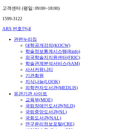
고객센터 (평일: 09:00~18:00)
1599-3122
ARS 번호안내
관련누리집
대학공개강의(KOCW)
학술정보통계시스템(Rinfo)
외국학술지지원센터(FRIC)
학술관계분석서비스(SAM)
사서커뮤니티
기관회원
지식나눔(LOOK)
의학전자도서관(MEDLIS)
유관기관 사이트
교육부(MOE)
국립장애인도서관(NLD)
국립중앙도서관(NL)
국회도서관(NAL)
연구윤리정보포털(CRE)