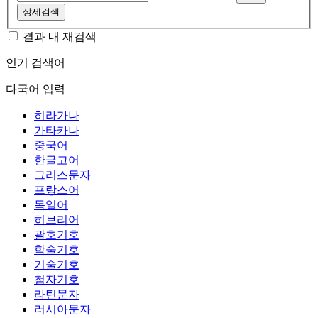
상세검색
결과 내 재검색
인기 검색어
다국어 입력
히라가나
가타카나
중국어
한글고어
그리스문자
프랑스어
독일어
히브리어
괄호기호
학술기호
기술기호
첨자기호
라틴문자
러시아문자