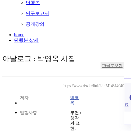
단행본
연구보고서
공개강의
home
단행본 상세
아날로그 : 박영옥 시집
한글로보기
https://www.riss.kr/link?id=M14814040
저자
박영
옥
료
발행사항
부천 :
생각
과 표
현,