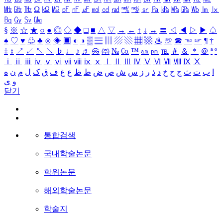
㎒
㎓
㎔
Ω
㏀
㏁
㎊
㎋
㎌
㏖
㏅
㎭
㎮
㎯
㏛
㎩
㎪
㎫
㎬
㏝
㏐
㏓
㏃
㏉
㏜
㏆
§
※
☆
★
○
●
◎
◇
◆
□
■
△
▽
→
←
↑
↓
↔
〓
◁
◀
▷
▶
♤
♠
♡
♥
♧
♣
⊙
◈
▣
◐
◑
▒
▤
▥
▨
▧
▦
▩
♨
☏
☎
☜
☞
¶
†
‡
↕
↗
↙
↖
↘
♭
♩
♪
♬
㉿
㈜
№
㏇
™
㏂
㏘
℡
＃
＆
＊
＠
ª
º
ⅰ
ⅱ
ⅲ
ⅳ
ⅴ
ⅵ
ⅶ
ⅷ
ⅸ
ⅹ
Ⅰ
Ⅱ
Ⅲ
Ⅳ
Ⅴ
Ⅵ
Ⅶ
Ⅷ
Ⅸ
Ⅹ
ا
ب
ت
ث
ج
ح
خ
د
ذ
ر
ز
س
ش
ص
ض
ط
ظ
ع
غ
ف
ق
ک
ل
م
ن
ه
و
ی
닫기
통합검색
국내학술논문
학위논문
해외학술논문
학술지