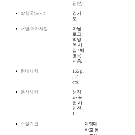
권본)
발행국(도시)
경기
도
서명/저자사항
아날
로그 :
박영
옥 시
집 / 박
영옥
지음.
형태사항
155 p.
; 21
cm.
총서사항
생각
과 표
현 시
인선 ;
1
소장기관
계명대
학교 동