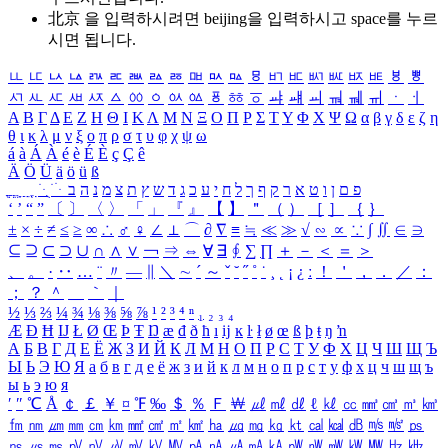
北京 을 입력하시려면
beijing
을 입력하시고 space를 누르
시면 됩니다.
ㅥ
ㅦ
ㅧ
ㅨ
ㅩ
ㅪ
ㅫ
ㅬ
ㅭ
ㅮ
ㅯ
ㅰ
ㅱ
ㅲ
ㅳ
ㅴ
ㅵ
ㅶ
ㅷ
ㅸ
ㅹ
ㅺ
ㅻ
ㅼ
ㅽ
ㅾ
ㅿ
ㆀ
ㆁ
ㆂ
ㆃ
ㆄ
ㆅ
ㆆ
ㆇ
ㆈ
ㆉ
ㆊ
ㆋ
ㆌ
ㆍ
ㆎ
Α
Β
Γ
Δ
Ε
Ζ
Η
Θ
Ι
Κ
Λ
Μ
Ν
Ξ
Ο
Π
Ρ
Σ
Τ
Υ
Φ
Χ
Ψ
Ω
α
β
γ
δ
ε
ζ
η
θ
ι
κ
λ
μ
ν
ξ
ο
π
ρ
σ
τ
υ
φ
χ
ψ
ω
á
à
Á
À
é
è
É
È
ç
Ç
ê
Ä
Ö
Ü
ä
ö
ü
ß
ְ
ֳ
ֲ
ֱ
ָ
ַ
ֵ
ֶ
ִ
ֹ
ּ
ֻ
ׂ
ׁ
ּ
ב
ה
נ
מ
צ
ת
ץ
ש
ד
ג
כ
ע
י
ח
ל
ך
ף
ק
ר
א
ט
ו
ן
ם
פ
‘
’
“
”
〔
〕
〈
〉
「
」
『
』
【
】
＂
（
）
［
］
｛
｝
±
×
÷
≠
≤
≥
∞
∴
♂
♀
∠
⊥
⌒
∂
∇
≡
≒
≪
≫
√
∽
∝
∵
∫
∬
∈
∋
⊆
⊇
⊂
⊃
∪
∩
∧
∨
￢
⇒
⇔
∀
∃
∮
∑
∏
＋
－
＜
＝
＞
、
。
·
‥
…
¨
〃
―
∥
＼
∼
´
～
ˇ
˘
˝
˚
˙
¸
˛
¡
¿
ː
！
＇
，
．
／
：
；
？
＾
＿
｀
｜
½
⅓
⅔
¼
¾
⅛
⅜
⅝
⅞
¹
²
³
⁴
ⁿ
₁
₂
₃
₄
Æ
Ð
Ħ
Ĳ
Ł
Ø
Œ
Þ
Ŧ
Ŋ
æ
đ
ð
ħ
ı
ĳ
ĸ
ŀ
ł
ø
œ
ß
þ
ŧ
ŋ
ŉ
А
Б
В
Г
Д
Е
Ё
Ж
З
И
Й
К
Л
М
Н
О
П
Р
С
Т
У
Ф
Х
Ц
Ч
Ш
Щ
Ъ
Ы
Ь
Э
Ю
Я
а
б
в
г
д
е
ё
ж
з
и
й
к
л
м
н
о
п
р
с
т
у
ф
х
ц
ч
ш
щ
ъ
ы
ь
э
ю
я
′
″
℃
Å
￠
￡
￥
¤
℉
‰
＄
％
Ｆ
￦
㎕
㎖
㎗
ℓ
㎘
㏄
㎣
㎤
㎥
㎦
㎙
㎚
㎛
㎜
㎝
㎞
㎟
㎠
㎡
㎢
㏊
㎍
㎎
㎏
㏏
㎈
㎉
㏈
㎧
㎨
㎰
㎱
㎲
㎳
㎴
㎵
㎶
㎷
㎸
㎹
㎀
㎁
㎂
㎃
㎄
㎺
㎻
㎽
㎾
㎿
㎐
㎑