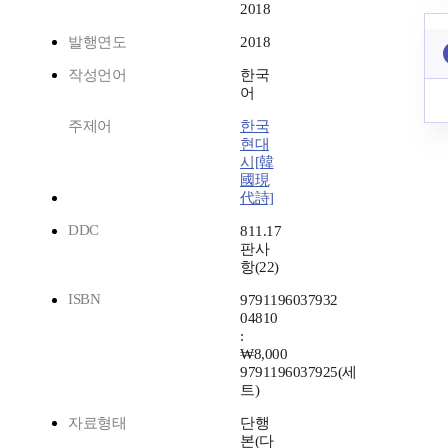
2018
발행연도
2018
작성언어
한국
어
주제어
한국
현대
시[韓
國現
代詩]
DDC
811.17
판사
항(22)
ISBN
9791196037932
04810
:
₩8,000
9791196037925(세
트)
자료형태
단행
본(다