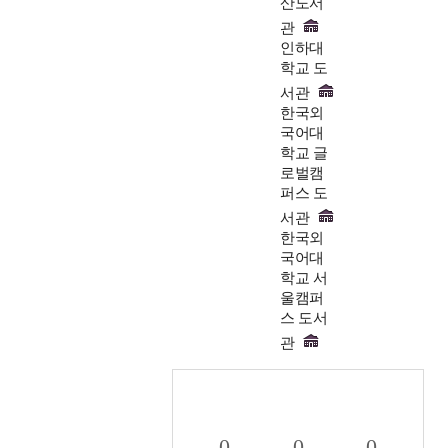
산도서
관
인하대
학교 도
서관
한국외
국어대
학교 글
로벌캠
퍼스 도
서관
한국외
국어대
학교 서
울캠퍼
스 도서
관
0
0
0