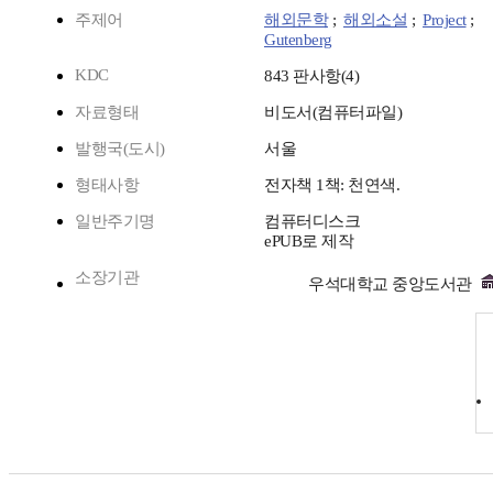
주제어
해외문학
;
해외소설
;
Project
;
Gutenberg
KDC
843 판사항(4)
자료형태
비도서(컴퓨터파일)
발행국(도시)
서울
형태사항
전자책 1책: 천연색.
일반주기명
컴퓨터디스크
ePUB로 제작
소장기관
우석대학교 중앙도서관