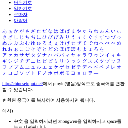
단위기호
일반기호
로마자
아랍어
あ
ぁ
か
が
さ
ざ
た
だ
な
は
ば
ぱ
ま
や
ゃ
ら
わ
ゎ
ん
い
ぃ
き
ぎ
し
じ
ち
ぢ
に
ひ
び
ぴ
み
り
う
ぅ
く
ぐ
す
ず
つ
づ
っ
ぬ
ふ
ぶ
ぷ
む
ゆ
ゅ
る
え
ぇ
け
げ
せ
ぜ
て
で
ね
へ
べ
ぺ
め
れ
お
ぉ
こ
ご
そ
ぞ
と
ど
の
ほ
ぼ
ぽ
も
よ
ょ
ろ
を
ア
ァ
カ
サ
ザ
タ
ダ
ナ
ハ
バ
パ
マ
ヤ
ャ
ラ
ワ
ヮ
ン
イ
ィ
キ
ギ
シ
ジ
チ
ヂ
ニ
ヒ
ビ
ピ
ミ
リ
ウ
ゥ
ク
グ
ス
ズ
ツ
ヅ
ッ
ヌ
フ
ブ
プ
ム
ユ
ュ
ル
エ
ェ
ケ
ゲ
セ
ゼ
テ
デ
ヘ
ベ
ペ
メ
レ
オ
ォ
コ
ゴ
ソ
ゾ
ト
ド
ノ
ホ
ボ
ポ
モ
ヨ
ョ
ロ
ヲ
―
http://chineseinput.net/
에서 pinyin(병음)방식으로 중국어를 변환
할 수 있습니다.
변환된 중국어를 복사하여 사용하시면 됩니다.
예시)
中文 을 입력하시려면
zhongwen
을 입력하시고 space를
누르시면됩니다.