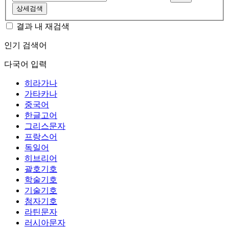
상세검색
결과 내 재검색
인기 검색어
다국어 입력
히라가나
가타카나
중국어
한글고어
그리스문자
프랑스어
독일어
히브리어
괄호기호
학술기호
기술기호
첨자기호
라틴문자
러시아문자