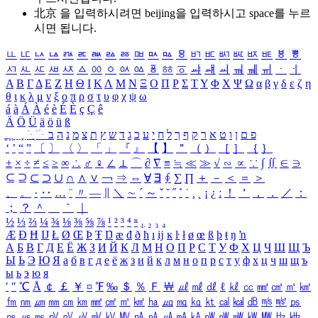
北京 을 입력하시려면
beijing
을 입력하시고 space를 누르
시면 됩니다.
ㅥ
ㅦ
ㅧ
ㅨ
ㅩ
ㅪ
ㅫ
ㅬ
ㅭ
ㅮ
ㅯ
ㅰ
ㅱ
ㅲ
ㅳ
ㅴ
ㅵ
ㅶ
ㅷ
ㅸ
ㅹ
ㅺ
ㅻ
ㅼ
ㅽ
ㅾ
ㅿ
ㆀ
ㆁ
ㆂ
ㆃ
ㆄ
ㆅ
ㆆ
ㆇ
ㆈ
ㆉ
ㆊ
ㆋ
ㆌ
ㆍ
ㆎ
Α
Β
Γ
Δ
Ε
Ζ
Η
Θ
Ι
Κ
Λ
Μ
Ν
Ξ
Ο
Π
Ρ
Σ
Τ
Υ
Φ
Χ
Ψ
Ω
α
β
γ
δ
ε
ζ
η
θ
ι
κ
λ
μ
ν
ξ
ο
π
ρ
σ
τ
υ
φ
χ
ψ
ω
á
à
Á
À
é
è
É
È
ç
Ç
ê
Ä
Ö
Ü
ä
ö
ü
ß
ְ
ֳ
ֲ
ֱ
ָ
ַ
ֵ
ֶ
ִ
ֹ
ּ
ֻ
ׂ
ׁ
ּ
ב
ה
נ
מ
צ
ת
ץ
ש
ד
ג
כ
ע
י
ח
ל
ך
ף
ק
ר
א
ט
ו
ן
ם
פ
‘
’
“
”
〔
〕
〈
〉
「
」
『
』
【
】
＂
（
）
［
］
｛
｝
±
×
÷
≠
≤
≥
∞
∴
♂
♀
∠
⊥
⌒
∂
∇
≡
≒
≪
≫
√
∽
∝
∵
∫
∬
∈
∋
⊆
⊇
⊂
⊃
∪
∩
∧
∨
￢
⇒
⇔
∀
∃
∮
∑
∏
＋
－
＜
＝
＞
、
。
·
‥
…
¨
〃
―
∥
＼
∼
´
～
ˇ
˘
˝
˚
˙
¸
˛
¡
¿
ː
！
＇
，
．
／
：
；
？
＾
＿
｀
｜
½
⅓
⅔
¼
¾
⅛
⅜
⅝
⅞
¹
²
³
⁴
ⁿ
₁
₂
₃
₄
Æ
Ð
Ħ
Ĳ
Ł
Ø
Œ
Þ
Ŧ
Ŋ
æ
đ
ð
ħ
ı
ĳ
ĸ
ŀ
ł
ø
œ
ß
þ
ŧ
ŋ
ŉ
А
Б
В
Г
Д
Е
Ё
Ж
З
И
Й
К
Л
М
Н
О
П
Р
С
Т
У
Ф
Х
Ц
Ч
Ш
Щ
Ъ
Ы
Ь
Э
Ю
Я
а
б
в
г
д
е
ё
ж
з
и
й
к
л
м
н
о
п
р
с
т
у
ф
х
ц
ч
ш
щ
ъ
ы
ь
э
ю
я
′
″
℃
Å
￠
￡
￥
¤
℉
‰
＄
％
Ｆ
￦
㎕
㎖
㎗
ℓ
㎘
㏄
㎣
㎤
㎥
㎦
㎙
㎚
㎛
㎜
㎝
㎞
㎟
㎠
㎡
㎢
㏊
㎍
㎎
㎏
㏏
㎈
㎉
㏈
㎧
㎨
㎰
㎱
㎲
㎳
㎴
㎵
㎶
㎷
㎸
㎹
㎀
㎁
㎂
㎃
㎄
㎺
㎻
㎽
㎾
㎿
㎐
㎑