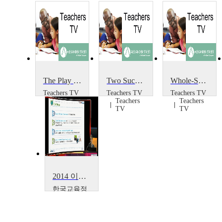
The Play Project
Two Successful Projects
Whole-School Portrait Project
Teachers TV
Teachers TV
Teachers TV
Teachers
Teachers
Teachers
TV
TV
TV
2014 이러닝 국제 콘퍼런스 : What is the Lessons from Education Support Project~
한국교육정
보진흥협회
Boseon,
Kim