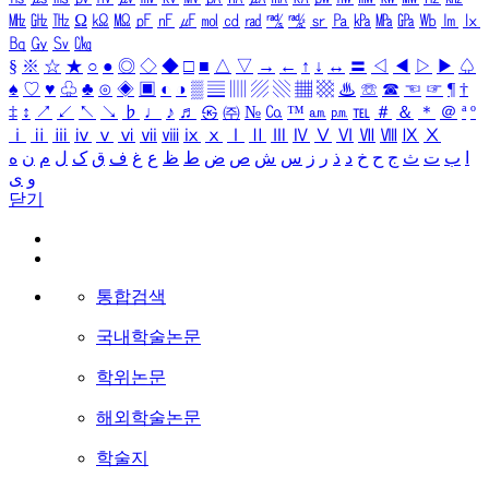
㎒
㎓
㎔
Ω
㏀
㏁
㎊
㎋
㎌
㏖
㏅
㎭
㎮
㎯
㏛
㎩
㎪
㎫
㎬
㏝
㏐
㏓
㏃
㏉
㏜
㏆
§
※
☆
★
○
●
◎
◇
◆
□
■
△
▽
→
←
↑
↓
↔
〓
◁
◀
▷
▶
♤
♠
♡
♥
♧
♣
⊙
◈
▣
◐
◑
▒
▤
▥
▨
▧
▦
▩
♨
☏
☎
☜
☞
¶
†
‡
↕
↗
↙
↖
↘
♭
♩
♪
♬
㉿
㈜
№
㏇
™
㏂
㏘
℡
＃
＆
＊
＠
ª
º
ⅰ
ⅱ
ⅲ
ⅳ
ⅴ
ⅵ
ⅶ
ⅷ
ⅸ
ⅹ
Ⅰ
Ⅱ
Ⅲ
Ⅳ
Ⅴ
Ⅵ
Ⅶ
Ⅷ
Ⅸ
Ⅹ
ا
ب
ت
ث
ج
ح
خ
د
ذ
ر
ز
س
ش
ص
ض
ط
ظ
ع
غ
ف
ق
ک
ل
م
ن
ه
و
ی
닫기
통합검색
국내학술논문
학위논문
해외학술논문
학술지