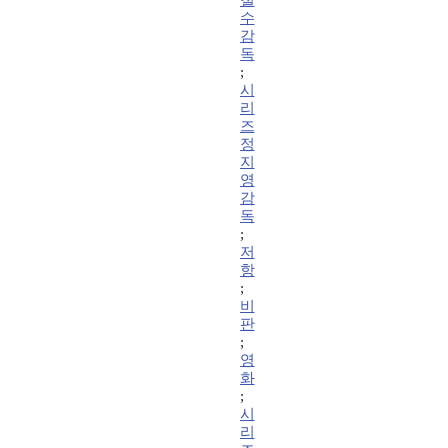
철
수
감
독
;
시
리
즈
정
지
영
감
독
;
저
항
;
비
판
;
영
화
;
시
리