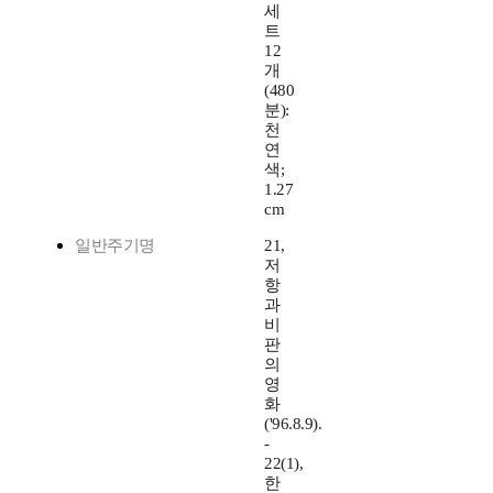
세
트
12
개
(480
분):
천
연
색;
1.27
cm
일반주기명
21,
저
항
과
비
판
의
영
화
('96.8.9).
-
22(1),
한