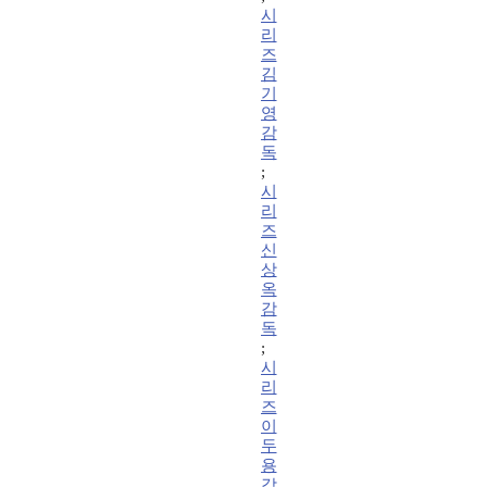
시
리
즈
김
기
영
감
독
;
시
리
즈
신
상
옥
감
독
;
시
리
즈
이
두
용
감