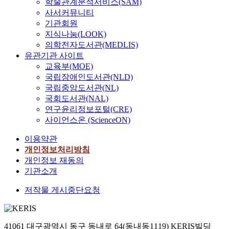
학술관계분석서비스(SAM)
사서커뮤니티
기관회원
지식나눔(LOOK)
의학전자도서관(MEDLIS)
유관기관 사이트
교육부(MOE)
국립장애인도서관(NLD)
국립중앙도서관(NL)
국회도서관(NAL)
연구윤리정보포털(CRE)
사이언스온 (ScienceON)
이용약관
개인정보처리방침
개인정보 재동의
기관소개
저작물 게시중단요청
41061 대구광역시 동구 동내로 64(동내동1119) KERIS빌딩