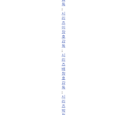
독
;
시
리
즈
이
장
호
감
독
;
시
리
즈
배
창
호
감
독
;
시
리
즈
박