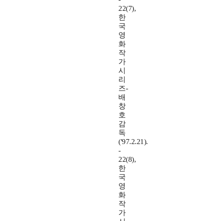
22(7),
한
국
영
화
작
가
시
리
즈-
배
창
호
감
독
('97.2.21).
-
22(8),
한
국
영
화
작
가