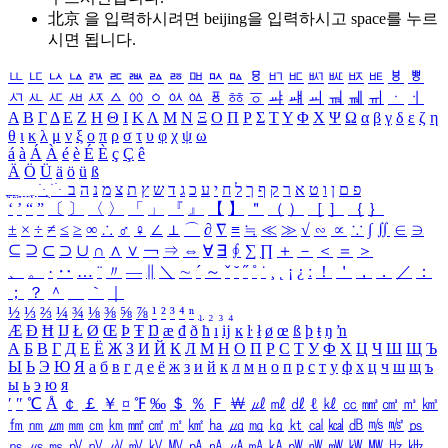
北京 을 입력하시려면
beijing
을 입력하시고 space를 누르
시면 됩니다.
ㅥ
ㅦ
ㅧ
ㅨ
ㅩ
ㅪ
ㅫ
ㅬ
ㅭ
ㅮ
ㅯ
ㅰ
ㅱ
ㅲ
ㅳ
ㅴ
ㅵ
ㅶ
ㅷ
ㅸ
ㅹ
ㅺ
ㅻ
ㅼ
ㅽ
ㅾ
ㅿ
ㆀ
ㆁ
ㆂ
ㆃ
ㆄ
ㆅ
ㆆ
ㆇ
ㆈ
ㆉ
ㆊ
ㆋ
ㆌ
ㆍ
ㆎ
Α
Β
Γ
Δ
Ε
Ζ
Η
Θ
Ι
Κ
Λ
Μ
Ν
Ξ
Ο
Π
Ρ
Σ
Τ
Υ
Φ
Χ
Ψ
Ω
α
β
γ
δ
ε
ζ
η
θ
ι
κ
λ
μ
ν
ξ
ο
π
ρ
σ
τ
υ
φ
χ
ψ
ω
á
à
Á
À
é
è
É
È
ç
Ç
ê
Ä
Ö
Ü
ä
ö
ü
ß
ְ
ֳ
ֲ
ֱ
ָ
ַ
ֵ
ֶ
ִ
ֹ
ּ
ֻ
ׂ
ׁ
ּ
ב
ה
נ
מ
צ
ת
ץ
ש
ד
ג
כ
ע
י
ח
ל
ך
ף
ק
ר
א
ט
ו
ן
ם
פ
‘
’
“
”
〔
〕
〈
〉
「
」
『
』
【
】
＂
（
）
［
］
｛
｝
±
×
÷
≠
≤
≥
∞
∴
♂
♀
∠
⊥
⌒
∂
∇
≡
≒
≪
≫
√
∽
∝
∵
∫
∬
∈
∋
⊆
⊇
⊂
⊃
∪
∩
∧
∨
￢
⇒
⇔
∀
∃
∮
∑
∏
＋
－
＜
＝
＞
、
。
·
‥
…
¨
〃
―
∥
＼
∼
´
～
ˇ
˘
˝
˚
˙
¸
˛
¡
¿
ː
！
＇
，
．
／
：
；
？
＾
＿
｀
｜
½
⅓
⅔
¼
¾
⅛
⅜
⅝
⅞
¹
²
³
⁴
ⁿ
₁
₂
₃
₄
Æ
Ð
Ħ
Ĳ
Ł
Ø
Œ
Þ
Ŧ
Ŋ
æ
đ
ð
ħ
ı
ĳ
ĸ
ŀ
ł
ø
œ
ß
þ
ŧ
ŋ
ŉ
А
Б
В
Г
Д
Е
Ё
Ж
З
И
Й
К
Л
М
Н
О
П
Р
С
Т
У
Ф
Х
Ц
Ч
Ш
Щ
Ъ
Ы
Ь
Э
Ю
Я
а
б
в
г
д
е
ё
ж
з
и
й
к
л
м
н
о
п
р
с
т
у
ф
х
ц
ч
ш
щ
ъ
ы
ь
э
ю
я
′
″
℃
Å
￠
￡
￥
¤
℉
‰
＄
％
Ｆ
￦
㎕
㎖
㎗
ℓ
㎘
㏄
㎣
㎤
㎥
㎦
㎙
㎚
㎛
㎜
㎝
㎞
㎟
㎠
㎡
㎢
㏊
㎍
㎎
㎏
㏏
㎈
㎉
㏈
㎧
㎨
㎰
㎱
㎲
㎳
㎴
㎵
㎶
㎷
㎸
㎹
㎀
㎁
㎂
㎃
㎄
㎺
㎻
㎽
㎾
㎿
㎐
㎑