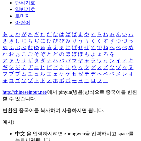
단위기호
일반기호
로마자
아랍어
あ
ぁ
か
が
さ
ざ
た
だ
な
は
ば
ぱ
ま
や
ゃ
ら
わ
ゎ
ん
い
ぃ
き
ぎ
し
じ
ち
ぢ
に
ひ
び
ぴ
み
り
う
ぅ
く
ぐ
す
ず
つ
づ
っ
ぬ
ふ
ぶ
ぷ
む
ゆ
ゅ
る
え
ぇ
け
げ
せ
ぜ
て
で
ね
へ
べ
ぺ
め
れ
お
ぉ
こ
ご
そ
ぞ
と
ど
の
ほ
ぼ
ぽ
も
よ
ょ
ろ
を
ア
ァ
カ
サ
ザ
タ
ダ
ナ
ハ
バ
パ
マ
ヤ
ャ
ラ
ワ
ヮ
ン
イ
ィ
キ
ギ
シ
ジ
チ
ヂ
ニ
ヒ
ビ
ピ
ミ
リ
ウ
ゥ
ク
グ
ス
ズ
ツ
ヅ
ッ
ヌ
フ
ブ
プ
ム
ユ
ュ
ル
エ
ェ
ケ
ゲ
セ
ゼ
テ
デ
ヘ
ベ
ペ
メ
レ
オ
ォ
コ
ゴ
ソ
ゾ
ト
ド
ノ
ホ
ボ
ポ
モ
ヨ
ョ
ロ
ヲ
―
http://chineseinput.net/
에서 pinyin(병음)방식으로 중국어를 변환
할 수 있습니다.
변환된 중국어를 복사하여 사용하시면 됩니다.
예시)
中文 을 입력하시려면
zhongwen
을 입력하시고 space를
누르시면됩니다.