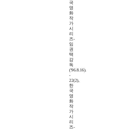
국
영
화
작
가
시
리
즈-
임
권
택
감
독
('96.8.16).
-
22(2),
한
국
영
화
작
가
시
리
즈-