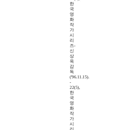
한
국
영
화
작
가
시
리
즈-
신
상
옥
감
독
('96.11.15).
-
22(5),
한
국
영
화
작
가
시
리