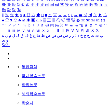
㎒
㎓
㎔
Ω
㏀
㏁
㎊
㎋
㎌
㏖
㏅
㎭
㎮
㎯
㏛
㎩
㎪
㎫
㎬
㏝
㏐
㏓
㏃
㏉
㏜
㏆
§
※
☆
★
○
●
◎
◇
◆
□
■
△
▽
→
←
↑
↓
↔
〓
◁
◀
▷
▶
♤
♠
♡
♥
♧
♣
⊙
◈
▣
◐
◑
▒
▤
▥
▨
▧
▦
▩
♨
☏
☎
☜
☞
¶
†
‡
↕
↗
↙
↖
↘
♭
♩
♪
♬
㉿
㈜
№
㏇
™
㏂
㏘
℡
＃
＆
＊
＠
ª
º
ⅰ
ⅱ
ⅲ
ⅳ
ⅴ
ⅵ
ⅶ
ⅷ
ⅸ
ⅹ
Ⅰ
Ⅱ
Ⅲ
Ⅳ
Ⅴ
Ⅵ
Ⅶ
Ⅷ
Ⅸ
Ⅹ
ا
ب
ت
ث
ج
ح
خ
د
ذ
ر
ز
س
ش
ص
ض
ط
ظ
ع
غ
ف
ق
ک
ل
م
ن
ه
و
ی
닫기
통합검색
국내학술논문
학위논문
해외학술논문
학술지