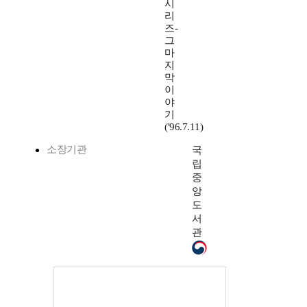
시
리
즈-
그
마
지
막
이
야
기
('96.7.11)
소장기관
국
립
중
앙
도
서
관