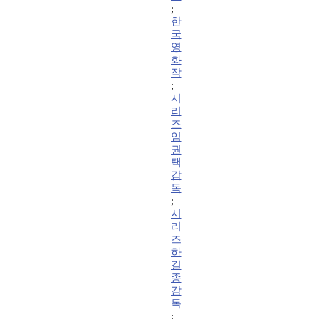
;
한
국
영
화
작
;
시
리
즈
임
권
택
감
독
;
시
리
즈
하
길
종
감
독
;