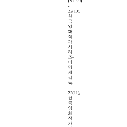
('97.5.9).
-
22(10),
한
국
영
화
작
가
시
리
즈-
이
명
세
감
독.
-
22(11),
한
국
영
화
작
가