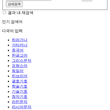
상세검색
결과 내 재검색
인기 검색어
다국어 입력
히라가나
가타카나
중국어
한글고어
그리스문자
프랑스어
독일어
히브리어
괄호기호
학술기호
기술기호
첨자기호
라틴문자
러시아문자