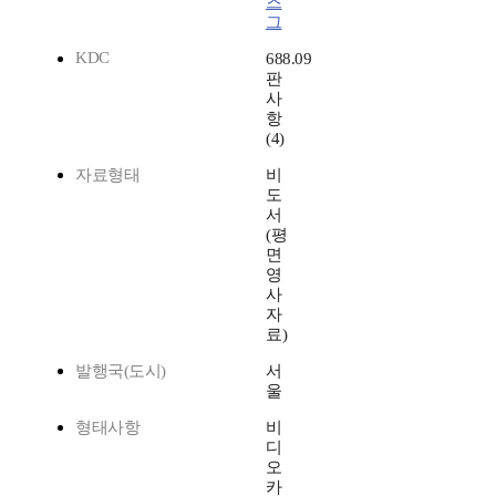
즈
그
KDC
688.09
판
사
항
(4)
자료형태
비
도
서
(평
면
영
사
자
료)
발행국(도시)
서
울
형태사항
비
디
오
카