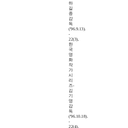
하
길
종
감
독
('96.9.13).
-
22(3),
한
국
영
화
작
가
시
리
즈-
김
기
영
감
독
('96.10.18).
-
22(4),