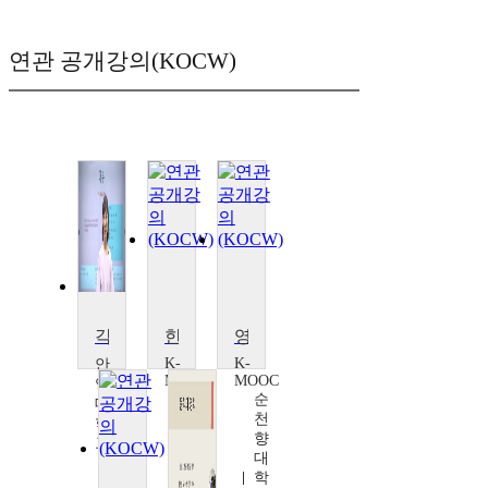
연관 공개강의(KOCW)
각색영화와 비판적 사고
한국영화사로 보는 가족
영화의 이해
K-
K-
안
MOOC
MOOC
양
광
순
대
운
천
학
대
향
교
학
대
최
교
학
선