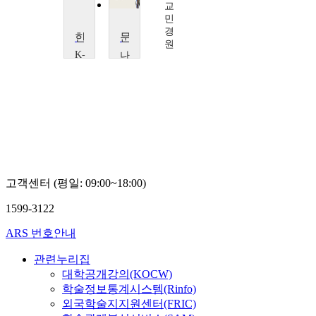
강
교
화
성
민
률
경
한국영화사로 보는 가족
문학과영화
원
K-
나
MOOC
사
광
렛
운
대
대
학
학
교
교
양
강
현
성
철
률
고객센터 (평일: 09:00~18:00)
1599-3122
ARS 번호안내
관련누리집
대학공개강의(KOCW)
학술정보통계시스템(Rinfo)
외국학술지지원센터(FRIC)