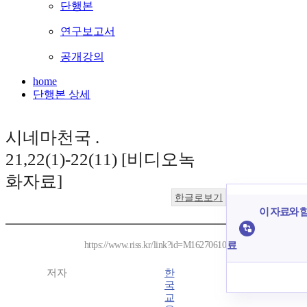
단행본
연구보고서
공개강의
home
단행본 상세
시네마천국 .
21,22(1)-22(11) [비디오녹
화자료]
한글로보기
이 자료와 함
료
https://www.riss.kr/link?id=M16270610
저자
한
국
교