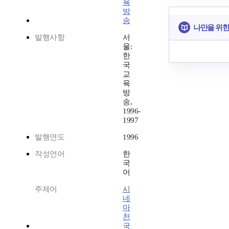
육
방
송
나만을 위한
발행사항
서
울:
한
국
교
육
방
송,
1996-
1997
발행연도
1996
작성언어
한
국
어
주제어
시
네
마
천
국