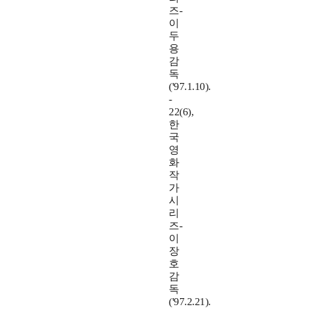
즈-
이
두
용
감
독
('97.1.10).
-
22(6),
한
국
영
화
작
가
시
리
즈-
이
장
호
감
독
('97.2.21).
-