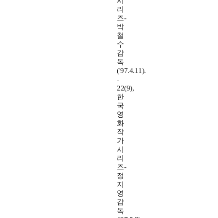
시
리
즈-
박
철
수
감
독
('97.4.11).
-
22(9),
한
국
영
화
작
가
시
리
즈-
정
지
영
감
독