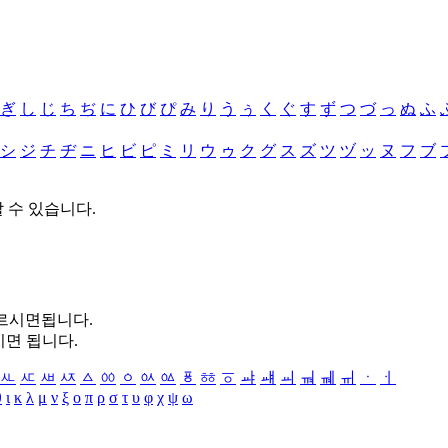
ぎ
し
じ
ち
ぢ
に
ひ
び
ぴ
み
り
う
ぅ
く
ぐ
す
ず
つ
づ
っ
ぬ
ふ
シ
ジ
チ
ヂ
ニ
ヒ
ビ
ピ
ミ
リ
ウ
ゥ
ク
グ
ス
ズ
ツ
ヅ
ッ
ヌ
フ
ブ
할 수 있습니다.
누르시면됩니다.
시면 됩니다.
ㅻ
ㅼ
ㅽ
ㅾ
ㅿ
ㆀ
ㆁ
ㆂ
ㆃ
ㆄ
ㆅ
ㆆ
ㆇ
ㆈ
ㆉ
ㆊ
ㆋ
ㆌ
ㆍ
ㆎ
θ
ι
κ
λ
μ
ν
ξ
ο
π
ρ
σ
τ
υ
φ
χ
ψ
ω