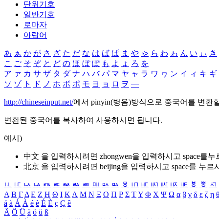
단위기호
일반기호
로마자
아랍어
あ
ぁ
か
が
さ
ざ
た
だ
な
は
ば
ぱ
ま
や
ゃ
ら
わ
ゎ
ん
い
ぃ
き
こ
ご
そ
ぞ
と
ど
の
ほ
ぼ
ぽ
も
よ
ょ
ろ
を
ア
ァ
カ
サ
ザ
タ
ダ
ナ
ハ
バ
パ
マ
ヤ
ャ
ラ
ワ
ヮ
ン
イ
ィ
キ
ギ
ソ
ゾ
ト
ド
ノ
ホ
ボ
ポ
モ
ヨ
ョ
ロ
ヲ
―
http://chineseinput.net/
에서 pinyin(병음)방식으로 중국어를 변환
변환된 중국어를 복사하여 사용하시면 됩니다.
예시)
中文 을 입력하시려면
zhongwen
을 입력하시고 space를
北京 을 입력하시려면
beijing
을 입력하시고 space를 누르
ㅥ
ㅦ
ㅧ
ㅨ
ㅩ
ㅪ
ㅫ
ㅬ
ㅭ
ㅮ
ㅯ
ㅰ
ㅱ
ㅲ
ㅳ
ㅴ
ㅵ
ㅶ
ㅷ
ㅸ
ㅹ
ㅺ
Α
Β
Γ
Δ
Ε
Ζ
Η
Θ
Ι
Κ
Λ
Μ
Ν
Ξ
Ο
Π
Ρ
Σ
Τ
Υ
Φ
Χ
Ψ
Ω
α
β
γ
δ
ε
ζ
η
á
à
Á
À
é
è
É
È
ç
Ç
ê
Ä
Ö
Ü
ä
ö
ü
ß