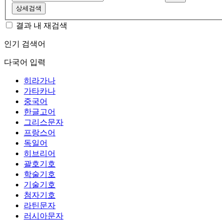
상세검색
결과 내 재검색
인기 검색어
다국어 입력
히라가나
가타카나
중국어
한글고어
그리스문자
프랑스어
독일어
히브리어
괄호기호
학술기호
기술기호
첨자기호
라틴문자
러시아문자