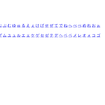
ぶ
ぷ
む
ゆ
ゅ
る
え
ぇ
け
げ
せ
ぜ
て
で
ね
へ
べ
ぺ
め
れ
お
ぉ
プ
ム
ユ
ュ
ル
エ
ェ
ケ
ゲ
セ
ゼ
テ
デ
ヘ
ベ
ペ
メ
レ
オ
ォ
コ
ゴ