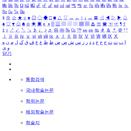
㎒
㎓
㎔
Ω
㏀
㏁
㎊
㎋
㎌
㏖
㏅
㎭
㎮
㎯
㏛
㎩
㎪
㎫
㎬
㏝
㏐
㏓
㏃
㏉
㏜
㏆
§
※
☆
★
○
●
◎
◇
◆
□
■
△
▽
→
←
↑
↓
↔
〓
◁
◀
▷
▶
♤
♠
♡
♥
♧
♣
⊙
◈
▣
◐
◑
▒
▤
▥
▨
▧
▦
▩
♨
☏
☎
☜
☞
¶
†
‡
↕
↗
↙
↖
↘
♭
♩
♪
♬
㉿
㈜
№
㏇
™
㏂
㏘
℡
＃
＆
＊
＠
ª
º
ⅰ
ⅱ
ⅲ
ⅳ
ⅴ
ⅵ
ⅶ
ⅷ
ⅸ
ⅹ
Ⅰ
Ⅱ
Ⅲ
Ⅳ
Ⅴ
Ⅵ
Ⅶ
Ⅷ
Ⅸ
Ⅹ
ا
ب
ت
ث
ج
ح
خ
د
ذ
ر
ز
س
ش
ص
ض
ط
ظ
ع
غ
ف
ق
ک
ل
م
ن
ه
و
ی
닫기
통합검색
국내학술논문
학위논문
해외학술논문
학술지