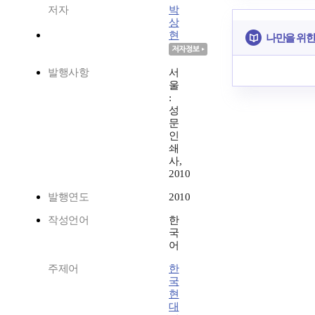
저자
박
상
현
나만을 위한
발행사항
서
울
:
성
문
인
쇄
사,
2010
발행연도
2010
작성언어
한
국
어
주제어
한
국
현
대