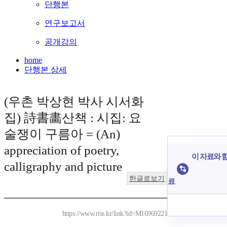
단행본
연구보고서
공개강의
home
단행본 상세
(우촌 박상현 박사 시서화
집) 詩書畵산책 : 시집: 요
술쟁이 구름아 = (An)
appreciation of poetry,
이 자료와 함
calligraphy and picture
한글로보기
료
https://www.riss.kr/link?id=M16969221