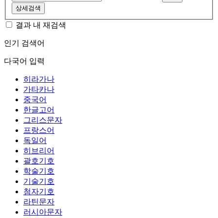
상세검색
결과 내 재검색
인기 검색어
다국어 입력
히라가나
가타카나
중국어
한글고어
그리스문자
프랑스어
독일어
히브리어
괄호기호
학술기호
기술기호
첨자기호
라틴문자
러시아문자