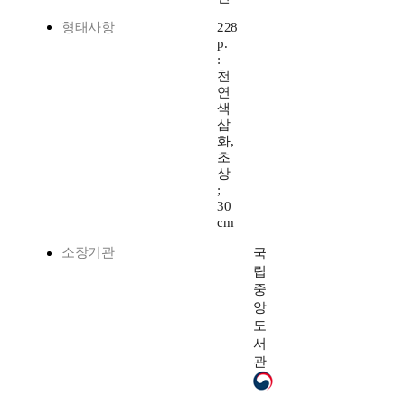
형태사항
228
p.
:
천
연
색
삽
화,
초
상
;
30
cm
소장기관
국
립
중
앙
도
서
관