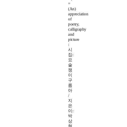
=
(An)
appreciation
of
poetry,
calligraphy
and
picture
:
시
집:
요
술
쟁
이
구
름
아
/
지
은
이:
박
상
현