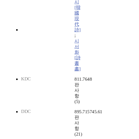
시
[韓
國
現
代
詩]
;
시
서
화
[詩
書
畵]
KDC
811.7648
판
사
항
(5)
DDC
895.715745.61
판
사
항
(21)