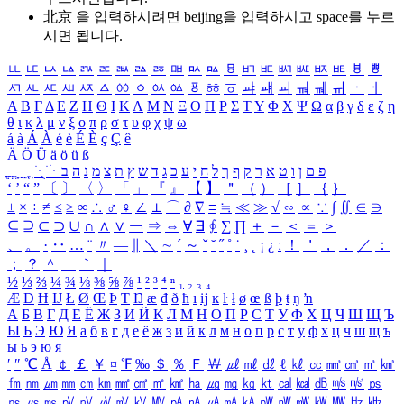
北京 을 입력하시려면
beijing
을 입력하시고 space를 누르
시면 됩니다.
ㅥ
ㅦ
ㅧ
ㅨ
ㅩ
ㅪ
ㅫ
ㅬ
ㅭ
ㅮ
ㅯ
ㅰ
ㅱ
ㅲ
ㅳ
ㅴ
ㅵ
ㅶ
ㅷ
ㅸ
ㅹ
ㅺ
ㅻ
ㅼ
ㅽ
ㅾ
ㅿ
ㆀ
ㆁ
ㆂ
ㆃ
ㆄ
ㆅ
ㆆ
ㆇ
ㆈ
ㆉ
ㆊ
ㆋ
ㆌ
ㆍ
ㆎ
Α
Β
Γ
Δ
Ε
Ζ
Η
Θ
Ι
Κ
Λ
Μ
Ν
Ξ
Ο
Π
Ρ
Σ
Τ
Υ
Φ
Χ
Ψ
Ω
α
β
γ
δ
ε
ζ
η
θ
ι
κ
λ
μ
ν
ξ
ο
π
ρ
σ
τ
υ
φ
χ
ψ
ω
á
à
Á
À
é
è
É
È
ç
Ç
ê
Ä
Ö
Ü
ä
ö
ü
ß
ְ
ֳ
ֲ
ֱ
ָ
ַ
ֵ
ֶ
ִ
ֹ
ּ
ֻ
ׂ
ׁ
ּ
ב
ה
נ
מ
צ
ת
ץ
ש
ד
ג
כ
ע
י
ח
ל
ך
ף
ק
ר
א
ט
ו
ן
ם
פ
‘
’
“
”
〔
〕
〈
〉
「
」
『
』
【
】
＂
（
）
［
］
｛
｝
±
×
÷
≠
≤
≥
∞
∴
♂
♀
∠
⊥
⌒
∂
∇
≡
≒
≪
≫
√
∽
∝
∵
∫
∬
∈
∋
⊆
⊇
⊂
⊃
∪
∩
∧
∨
￢
⇒
⇔
∀
∃
∮
∑
∏
＋
－
＜
＝
＞
、
。
·
‥
…
¨
〃
―
∥
＼
∼
´
～
ˇ
˘
˝
˚
˙
¸
˛
¡
¿
ː
！
＇
，
．
／
：
；
？
＾
＿
｀
｜
½
⅓
⅔
¼
¾
⅛
⅜
⅝
⅞
¹
²
³
⁴
ⁿ
₁
₂
₃
₄
Æ
Ð
Ħ
Ĳ
Ł
Ø
Œ
Þ
Ŧ
Ŋ
æ
đ
ð
ħ
ı
ĳ
ĸ
ŀ
ł
ø
œ
ß
þ
ŧ
ŋ
ŉ
А
Б
В
Г
Д
Е
Ё
Ж
З
И
Й
К
Л
М
Н
О
П
Р
С
Т
У
Ф
Х
Ц
Ч
Ш
Щ
Ъ
Ы
Ь
Э
Ю
Я
а
б
в
г
д
е
ё
ж
з
и
й
к
л
м
н
о
п
р
с
т
у
ф
х
ц
ч
ш
щ
ъ
ы
ь
э
ю
я
′
″
℃
Å
￠
￡
￥
¤
℉
‰
＄
％
Ｆ
￦
㎕
㎖
㎗
ℓ
㎘
㏄
㎣
㎤
㎥
㎦
㎙
㎚
㎛
㎜
㎝
㎞
㎟
㎠
㎡
㎢
㏊
㎍
㎎
㎏
㏏
㎈
㎉
㏈
㎧
㎨
㎰
㎱
㎲
㎳
㎴
㎵
㎶
㎷
㎸
㎹
㎀
㎁
㎂
㎃
㎄
㎺
㎻
㎽
㎾
㎿
㎐
㎑