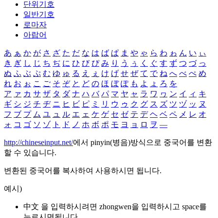
단위기호
일반기호
로마자
아랍어
あ
ぁ
か
が
さ
ざ
た
だ
な
は
ば
ぱ
ま
や
ゃ
ら
わ
ゎ
ん
い
ぃ
き
ぎ
し
じ
ち
ぢ
に
ひ
び
ぴ
み
り
う
ぅ
く
ぐ
す
ず
つ
づ
っ
ぬ
ふ
ぶ
ぷ
む
ゆ
ゅ
る
え
ぇ
け
げ
せ
ぜ
て
で
ね
へ
べ
ぺ
め
れ
お
ぉ
こ
ご
そ
ぞ
と
ど
の
ほ
ぼ
ぽ
も
よ
ょ
ろ
を
ア
ァ
カ
サ
ザ
タ
ダ
ナ
ハ
バ
パ
マ
ヤ
ャ
ラ
ワ
ヮ
ン
イ
ィ
キ
ギ
シ
ジ
チ
ヂ
ニ
ヒ
ビ
ピ
ミ
リ
ウ
ゥ
ク
グ
ス
ズ
ツ
ヅ
ッ
ヌ
フ
ブ
プ
ム
ユ
ュ
ル
エ
ェ
ケ
ゲ
セ
ゼ
テ
デ
ヘ
ベ
ペ
メ
レ
オ
ォ
コ
ゴ
ソ
ゾ
ト
ド
ノ
ホ
ボ
ポ
モ
ヨ
ョ
ロ
ヲ
―
http://chineseinput.net/
에서 pinyin(병음)방식으로 중국어를 변환
할 수 있습니다.
변환된 중국어를 복사하여 사용하시면 됩니다.
예시)
中文 을 입력하시려면
zhongwen
을 입력하시고 space를
누르시면됩니다.