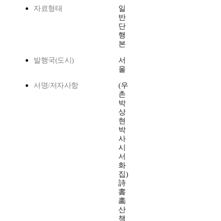
자료형태
일
반
단
행
본
발행국(도시)
서
울
서명/저자사항
(우
촌
박
상
현
박
사
시
서
화
집)
詩
書
畵
산
책