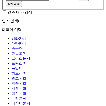
상세검색
결과 내 재검색
인기 검색어
다국어 입력
히라가나
가타카나
중국어
한글고어
그리스문자
프랑스어
독일어
히브리어
괄호기호
학술기호
기술기호
첨자기호
라틴문자
러시아문자