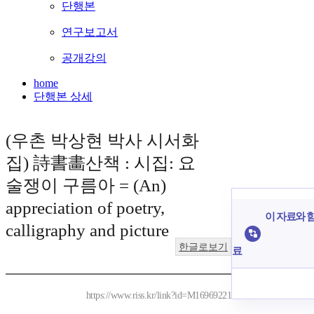
단행본
연구보고서
공개강의
home
단행본 상세
(우촌 박상현 박사 시서화
집) 詩書畵산책 : 시집: 요
술쟁이 구름아 = (An)
appreciation of poetry,
이 자료와 함
calligraphy and picture
한글로보기
료
https://www.riss.kr/link?id=M16969221