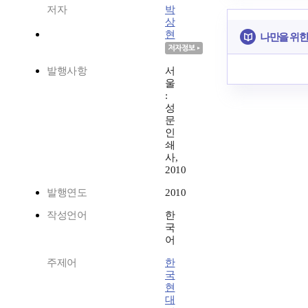
저자
박
상
현
나만을 위한
발행사항
서
울
:
성
문
인
쇄
사,
2010
발행연도
2010
작성언어
한
국
어
주제어
한
국
현
대