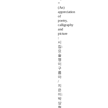
=
(An)
appreciation
of
poetry,
calligraphy
and
picture
:
시
집:
요
술
쟁
이
구
름
아
/
지
은
이:
박
상
현