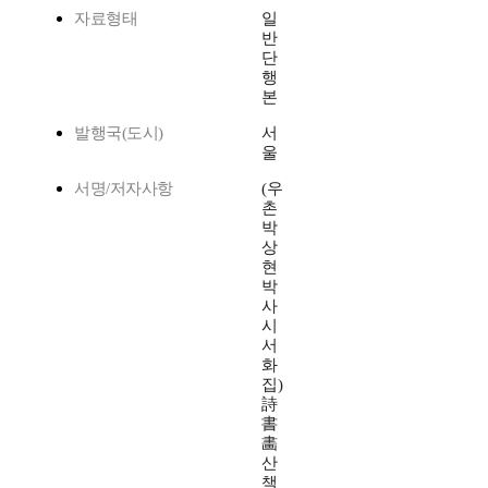
자료형태
일
반
단
행
본
발행국(도시)
서
울
서명/저자사항
(우
촌
박
상
현
박
사
시
서
화
집)
詩
書
畵
산
책