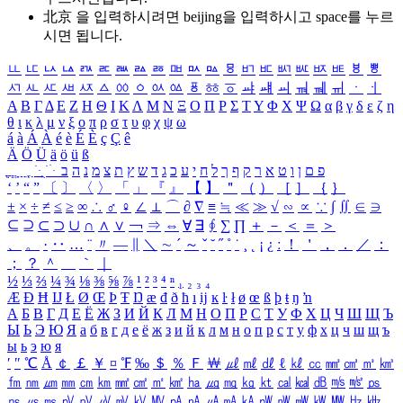
北京 을 입력하시려면
beijing
을 입력하시고 space를 누르
시면 됩니다.
ㅥ
ㅦ
ㅧ
ㅨ
ㅩ
ㅪ
ㅫ
ㅬ
ㅭ
ㅮ
ㅯ
ㅰ
ㅱ
ㅲ
ㅳ
ㅴ
ㅵ
ㅶ
ㅷ
ㅸ
ㅹ
ㅺ
ㅻ
ㅼ
ㅽ
ㅾ
ㅿ
ㆀ
ㆁ
ㆂ
ㆃ
ㆄ
ㆅ
ㆆ
ㆇ
ㆈ
ㆉ
ㆊ
ㆋ
ㆌ
ㆍ
ㆎ
Α
Β
Γ
Δ
Ε
Ζ
Η
Θ
Ι
Κ
Λ
Μ
Ν
Ξ
Ο
Π
Ρ
Σ
Τ
Υ
Φ
Χ
Ψ
Ω
α
β
γ
δ
ε
ζ
η
θ
ι
κ
λ
μ
ν
ξ
ο
π
ρ
σ
τ
υ
φ
χ
ψ
ω
á
à
Á
À
é
è
É
È
ç
Ç
ê
Ä
Ö
Ü
ä
ö
ü
ß
ְ
ֳ
ֲ
ֱ
ָ
ַ
ֵ
ֶ
ִ
ֹ
ּ
ֻ
ׂ
ׁ
ּ
ב
ה
נ
מ
צ
ת
ץ
ש
ד
ג
כ
ע
י
ח
ל
ך
ף
ק
ר
א
ט
ו
ן
ם
פ
‘
’
“
”
〔
〕
〈
〉
「
」
『
』
【
】
＂
（
）
［
］
｛
｝
±
×
÷
≠
≤
≥
∞
∴
♂
♀
∠
⊥
⌒
∂
∇
≡
≒
≪
≫
√
∽
∝
∵
∫
∬
∈
∋
⊆
⊇
⊂
⊃
∪
∩
∧
∨
￢
⇒
⇔
∀
∃
∮
∑
∏
＋
－
＜
＝
＞
、
。
·
‥
…
¨
〃
―
∥
＼
∼
´
～
ˇ
˘
˝
˚
˙
¸
˛
¡
¿
ː
！
＇
，
．
／
：
；
？
＾
＿
｀
｜
½
⅓
⅔
¼
¾
⅛
⅜
⅝
⅞
¹
²
³
⁴
ⁿ
₁
₂
₃
₄
Æ
Ð
Ħ
Ĳ
Ł
Ø
Œ
Þ
Ŧ
Ŋ
æ
đ
ð
ħ
ı
ĳ
ĸ
ŀ
ł
ø
œ
ß
þ
ŧ
ŋ
ŉ
А
Б
В
Г
Д
Е
Ё
Ж
З
И
Й
К
Л
М
Н
О
П
Р
С
Т
У
Ф
Х
Ц
Ч
Ш
Щ
Ъ
Ы
Ь
Э
Ю
Я
а
б
в
г
д
е
ё
ж
з
и
й
к
л
м
н
о
п
р
с
т
у
ф
х
ц
ч
ш
щ
ъ
ы
ь
э
ю
я
′
″
℃
Å
￠
￡
￥
¤
℉
‰
＄
％
Ｆ
￦
㎕
㎖
㎗
ℓ
㎘
㏄
㎣
㎤
㎥
㎦
㎙
㎚
㎛
㎜
㎝
㎞
㎟
㎠
㎡
㎢
㏊
㎍
㎎
㎏
㏏
㎈
㎉
㏈
㎧
㎨
㎰
㎱
㎲
㎳
㎴
㎵
㎶
㎷
㎸
㎹
㎀
㎁
㎂
㎃
㎄
㎺
㎻
㎽
㎾
㎿
㎐
㎑