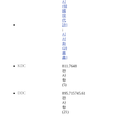
시
[韓
國
現
代
詩]
;
시
서
화
[詩
書
畵]
KDC
811.7648
판
사
항
(5)
DDC
895.715745.61
판
사
항
(21)