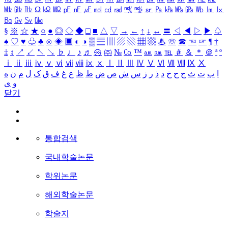
㎒
㎓
㎔
Ω
㏀
㏁
㎊
㎋
㎌
㏖
㏅
㎭
㎮
㎯
㏛
㎩
㎪
㎫
㎬
㏝
㏐
㏓
㏃
㏉
㏜
㏆
§
※
☆
★
○
●
◎
◇
◆
□
■
△
▽
→
←
↑
↓
↔
〓
◁
◀
▷
▶
♤
♠
♡
♥
♧
♣
⊙
◈
▣
◐
◑
▒
▤
▥
▨
▧
▦
▩
♨
☏
☎
☜
☞
¶
†
‡
↕
↗
↙
↖
↘
♭
♩
♪
♬
㉿
㈜
№
㏇
™
㏂
㏘
℡
＃
＆
＊
＠
ª
º
ⅰ
ⅱ
ⅲ
ⅳ
ⅴ
ⅵ
ⅶ
ⅷ
ⅸ
ⅹ
Ⅰ
Ⅱ
Ⅲ
Ⅳ
Ⅴ
Ⅵ
Ⅶ
Ⅷ
Ⅸ
Ⅹ
ا
ب
ت
ث
ج
ح
خ
د
ذ
ر
ز
س
ش
ص
ض
ط
ظ
ع
غ
ف
ق
ک
ل
م
ن
ه
و
ی
닫기
통합검색
국내학술논문
학위논문
해외학술논문
학술지