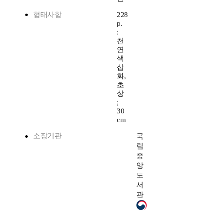
형태사항
228
p.
:
천
연
색
삽
화,
초
상
;
30
cm
소장기관
국
립
중
앙
도
서
관