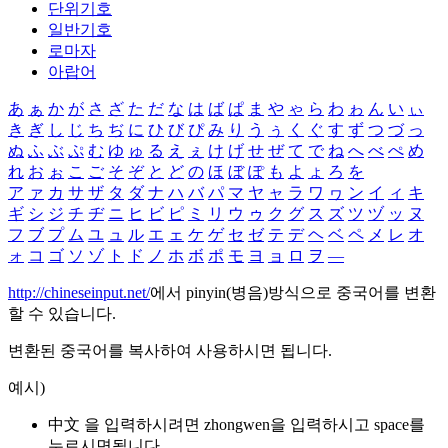
단위기호
일반기호
로마자
아랍어
あ
ぁ
か
が
さ
ざ
た
だ
な
は
ば
ぱ
ま
や
ゃ
ら
わ
ゎ
ん
い
ぃ
き
ぎ
し
じ
ち
ぢ
に
ひ
び
ぴ
み
り
う
ぅ
く
ぐ
す
ず
つ
づ
っ
ぬ
ふ
ぶ
ぷ
む
ゆ
ゅ
る
え
ぇ
け
げ
せ
ぜ
て
で
ね
へ
べ
ぺ
め
れ
お
ぉ
こ
ご
そ
ぞ
と
ど
の
ほ
ぼ
ぽ
も
よ
ょ
ろ
を
ア
ァ
カ
サ
ザ
タ
ダ
ナ
ハ
バ
パ
マ
ヤ
ャ
ラ
ワ
ヮ
ン
イ
ィ
キ
ギ
シ
ジ
チ
ヂ
ニ
ヒ
ビ
ピ
ミ
リ
ウ
ゥ
ク
グ
ス
ズ
ツ
ヅ
ッ
ヌ
フ
ブ
プ
ム
ユ
ュ
ル
エ
ェ
ケ
ゲ
セ
ゼ
テ
デ
ヘ
ベ
ペ
メ
レ
オ
ォ
コ
ゴ
ソ
ゾ
ト
ド
ノ
ホ
ボ
ポ
モ
ヨ
ョ
ロ
ヲ
―
http://chineseinput.net/
에서 pinyin(병음)방식으로 중국어를 변환
할 수 있습니다.
변환된 중국어를 복사하여 사용하시면 됩니다.
예시)
中文 을 입력하시려면
zhongwen
을 입력하시고 space를
누르시면됩니다.