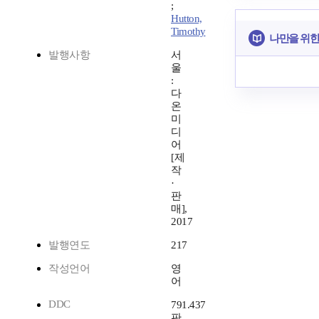
;
Hutton,
Timothy
나만을 위한
발행사항
서
울
:
다
온
미
디
어
[제
작
·
판
매],
2017
발행연도
217
작성언어
영
어
DDC
791.437
판