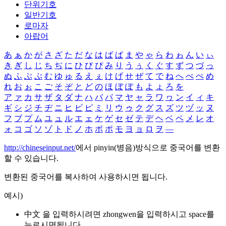
단위기호
일반기호
로마자
아랍어
あ
ぁ
か
が
さ
ざ
た
だ
な
は
ば
ぱ
ま
や
ゃ
ら
わ
ゎ
ん
い
ぃ
き
ぎ
し
じ
ち
ぢ
に
ひ
び
ぴ
み
り
う
ぅ
く
ぐ
す
ず
つ
づ
っ
ぬ
ふ
ぶ
ぷ
む
ゆ
ゅ
る
え
ぇ
け
げ
せ
ぜ
て
で
ね
へ
べ
ぺ
め
れ
お
ぉ
こ
ご
そ
ぞ
と
ど
の
ほ
ぼ
ぽ
も
よ
ょ
ろ
を
ア
ァ
カ
サ
ザ
タ
ダ
ナ
ハ
バ
パ
マ
ヤ
ャ
ラ
ワ
ヮ
ン
イ
ィ
キ
ギ
シ
ジ
チ
ヂ
ニ
ヒ
ビ
ピ
ミ
リ
ウ
ゥ
ク
グ
ス
ズ
ツ
ヅ
ッ
ヌ
フ
ブ
プ
ム
ユ
ュ
ル
エ
ェ
ケ
ゲ
セ
ゼ
テ
デ
ヘ
ベ
ペ
メ
レ
オ
ォ
コ
ゴ
ソ
ゾ
ト
ド
ノ
ホ
ボ
ポ
モ
ヨ
ョ
ロ
ヲ
―
http://chineseinput.net/
에서 pinyin(병음)방식으로 중국어를 변환
할 수 있습니다.
변환된 중국어를 복사하여 사용하시면 됩니다.
예시)
中文 을 입력하시려면
zhongwen
을 입력하시고 space를
누르시면됩니다.