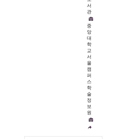
서
관
중
앙
대
학
교
서
울
캠
퍼
스
학
술
정
보
원