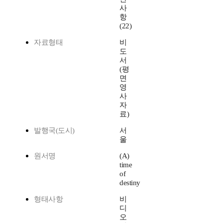
사
항
(22)
자료형태
비
도
서
(평
면
영
사
자
료)
발행국(도시)
서
울
원서명
(A)
time
of
destiny
형태사항
비
디
오