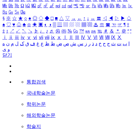
㎒
㎓
㎔
Ω
㏀
㏁
㎊
㎋
㎌
㏖
㏅
㎭
㎮
㎯
㏛
㎩
㎪
㎫
㎬
㏝
㏐
㏓
㏃
㏉
㏜
㏆
§
※
☆
★
○
●
◎
◇
◆
□
■
△
▽
→
←
↑
↓
↔
〓
◁
◀
▷
▶
♤
♠
♡
♥
♧
♣
⊙
◈
▣
◐
◑
▒
▤
▥
▨
▧
▦
▩
♨
☏
☎
☜
☞
¶
†
‡
↕
↗
↙
↖
↘
♭
♩
♪
♬
㉿
㈜
№
㏇
™
㏂
㏘
℡
＃
＆
＊
＠
ª
º
ⅰ
ⅱ
ⅲ
ⅳ
ⅴ
ⅵ
ⅶ
ⅷ
ⅸ
ⅹ
Ⅰ
Ⅱ
Ⅲ
Ⅳ
Ⅴ
Ⅵ
Ⅶ
Ⅷ
Ⅸ
Ⅹ
ا
ب
ت
ث
ج
ح
خ
د
ذ
ر
ز
س
ش
ص
ض
ط
ظ
ع
غ
ف
ق
ک
ل
م
ن
ه
و
ی
닫기
통합검색
국내학술논문
학위논문
해외학술논문
학술지