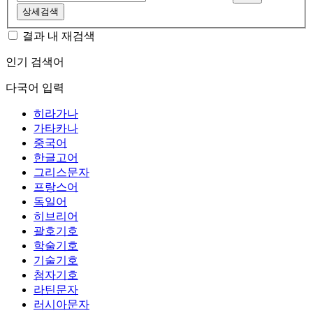
상세검색
결과 내 재검색
인기 검색어
다국어 입력
히라가나
가타카나
중국어
한글고어
그리스문자
프랑스어
독일어
히브리어
괄호기호
학술기호
기술기호
첨자기호
라틴문자
러시아문자