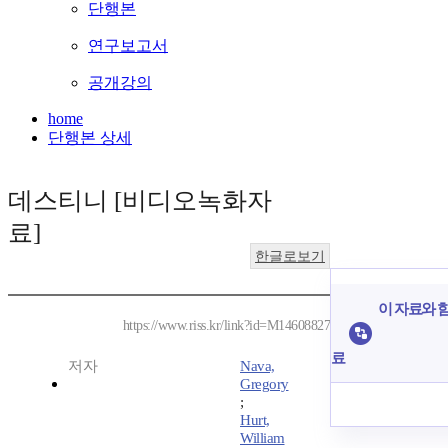
단행본
연구보고서
공개강의
home
단행본 상세
데스티니 [비디오녹화자
료]
한글로보기
이 자료와 함
https://www.riss.kr/link?id=M14608827
료
저자
Nava,
Gregory
;
Hurt,
William