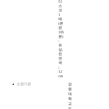
디
스
크
1
매
(본
편
105
분)
:
유
성,
천
연
색
;
12
cm
소장기관
강
원
대
학
교
도