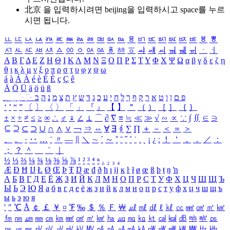
北京 을 입력하시려면
beijing
을 입력하시고 space를 누르
시면 됩니다.
ㅥ
ㅦ
ㅧ
ㅨ
ㅩ
ㅪ
ㅫ
ㅬ
ㅭ
ㅮ
ㅯ
ㅰ
ㅱ
ㅲ
ㅳ
ㅴ
ㅵ
ㅶ
ㅷ
ㅸ
ㅹ
ㅺ
ㅻ
ㅼ
ㅽ
ㅾ
ㅿ
ㆀ
ㆁ
ㆂ
ㆃ
ㆄ
ㆅ
ㆆ
ㆇ
ㆈ
ㆉ
ㆊ
ㆋ
ㆌ
ㆍ
ㆎ
Α
Β
Γ
Δ
Ε
Ζ
Η
Θ
Ι
Κ
Λ
Μ
Ν
Ξ
Ο
Π
Ρ
Σ
Τ
Υ
Φ
Χ
Ψ
Ω
α
β
γ
δ
ε
ζ
η
θ
ι
κ
λ
μ
ν
ξ
ο
π
ρ
σ
τ
υ
φ
χ
ψ
ω
á
à
Á
À
é
è
É
È
ç
Ç
ê
Ä
Ö
Ü
ä
ö
ü
ß
ְ
ֳ
ֲ
ֱ
ָ
ַ
ֵ
ֶ
ִ
ֹ
ּ
ֻ
ׂ
ׁ
ּ
ב
ה
נ
מ
צ
ת
ץ
ש
ד
ג
כ
ע
י
ח
ל
ך
ף
ק
ר
א
ט
ו
ן
ם
פ
‘
’
“
”
〔
〕
〈
〉
「
」
『
』
【
】
＂
（
）
［
］
｛
｝
±
×
÷
≠
≤
≥
∞
∴
♂
♀
∠
⊥
⌒
∂
∇
≡
≒
≪
≫
√
∽
∝
∵
∫
∬
∈
∋
⊆
⊇
⊂
⊃
∪
∩
∧
∨
￢
⇒
⇔
∀
∃
∮
∑
∏
＋
－
＜
＝
＞
、
。
·
‥
…
¨
〃
―
∥
＼
∼
´
～
ˇ
˘
˝
˚
˙
¸
˛
¡
¿
ː
！
＇
，
．
／
：
；
？
＾
＿
｀
｜
½
⅓
⅔
¼
¾
⅛
⅜
⅝
⅞
¹
²
³
⁴
ⁿ
₁
₂
₃
₄
Æ
Ð
Ħ
Ĳ
Ł
Ø
Œ
Þ
Ŧ
Ŋ
æ
đ
ð
ħ
ı
ĳ
ĸ
ŀ
ł
ø
œ
ß
þ
ŧ
ŋ
ŉ
А
Б
В
Г
Д
Е
Ё
Ж
З
И
Й
К
Л
М
Н
О
П
Р
С
Т
У
Ф
Х
Ц
Ч
Ш
Щ
Ъ
Ы
Ь
Э
Ю
Я
а
б
в
г
д
е
ё
ж
з
и
й
к
л
м
н
о
п
р
с
т
у
ф
х
ц
ч
ш
щ
ъ
ы
ь
э
ю
я
′
″
℃
Å
￠
￡
￥
¤
℉
‰
＄
％
Ｆ
￦
㎕
㎖
㎗
ℓ
㎘
㏄
㎣
㎤
㎥
㎦
㎙
㎚
㎛
㎜
㎝
㎞
㎟
㎠
㎡
㎢
㏊
㎍
㎎
㎏
㏏
㎈
㎉
㏈
㎧
㎨
㎰
㎱
㎲
㎳
㎴
㎵
㎶
㎷
㎸
㎹
㎀
㎁
㎂
㎃
㎄
㎺
㎻
㎽
㎾
㎿
㎐
㎑