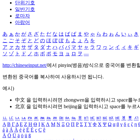
단위기호
일반기호
로마자
아랍어
あ
ぁ
か
が
さ
ざ
た
だ
な
は
ば
ぱ
ま
や
ゃ
ら
わ
ゎ
ん
い
ぃ
き
こ
ご
そ
ぞ
と
ど
の
ほ
ぼ
ぽ
も
よ
ょ
ろ
を
ア
ァ
カ
サ
ザ
タ
ダ
ナ
ハ
バ
パ
マ
ヤ
ャ
ラ
ワ
ヮ
ン
イ
ィ
キ
ギ
ソ
ゾ
ト
ド
ノ
ホ
ボ
ポ
モ
ヨ
ョ
ロ
ヲ
―
http://chineseinput.net/
에서 pinyin(병음)방식으로 중국어를 변환
변환된 중국어를 복사하여 사용하시면 됩니다.
예시)
中文 을 입력하시려면
zhongwen
을 입력하시고 space를
北京 을 입력하시려면
beijing
을 입력하시고 space를 누르
ㅥ
ㅦ
ㅧ
ㅨ
ㅩ
ㅪ
ㅫ
ㅬ
ㅭ
ㅮ
ㅯ
ㅰ
ㅱ
ㅲ
ㅳ
ㅴ
ㅵ
ㅶ
ㅷ
ㅸ
ㅹ
ㅺ
Α
Β
Γ
Δ
Ε
Ζ
Η
Θ
Ι
Κ
Λ
Μ
Ν
Ξ
Ο
Π
Ρ
Σ
Τ
Υ
Φ
Χ
Ψ
Ω
α
β
γ
δ
ε
ζ
η
á
à
Á
À
é
è
É
È
ç
Ç
ê
Ä
Ö
Ü
ä
ö
ü
ß