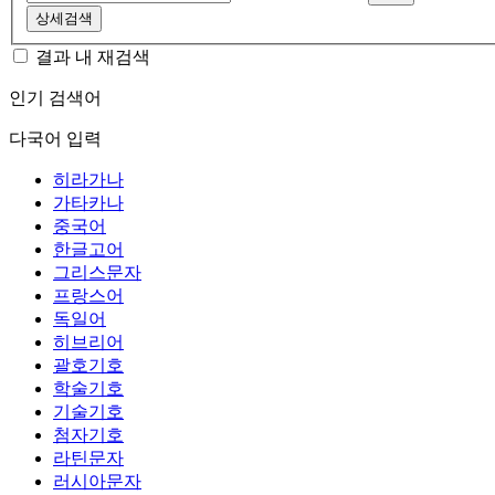
상세검색
결과 내 재검색
인기 검색어
다국어 입력
히라가나
가타카나
중국어
한글고어
그리스문자
프랑스어
독일어
히브리어
괄호기호
학술기호
기술기호
첨자기호
라틴문자
러시아문자