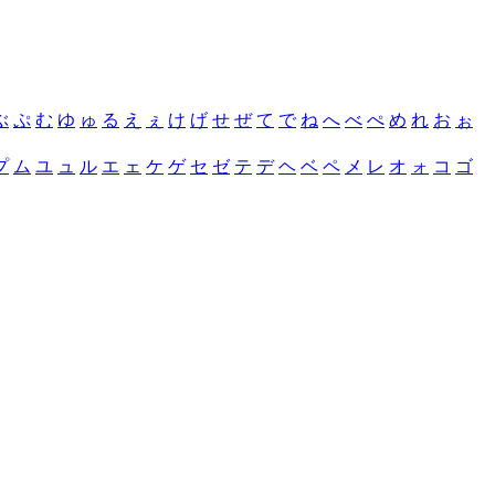
ぶ
ぷ
む
ゆ
ゅ
る
え
ぇ
け
げ
せ
ぜ
て
で
ね
へ
べ
ぺ
め
れ
お
ぉ
プ
ム
ユ
ュ
ル
エ
ェ
ケ
ゲ
セ
ゼ
テ
デ
ヘ
ベ
ペ
メ
レ
オ
ォ
コ
ゴ