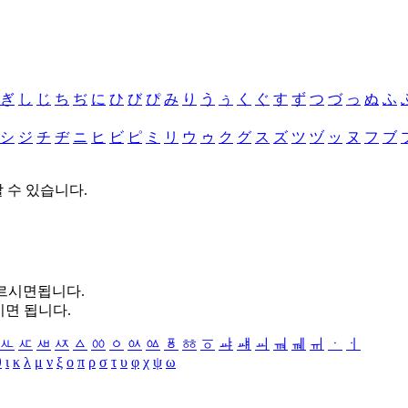
ぎ
し
じ
ち
ぢ
に
ひ
び
ぴ
み
り
う
ぅ
く
ぐ
す
ず
つ
づ
っ
ぬ
ふ
シ
ジ
チ
ヂ
ニ
ヒ
ビ
ピ
ミ
リ
ウ
ゥ
ク
グ
ス
ズ
ツ
ヅ
ッ
ヌ
フ
ブ
할 수 있습니다.
누르시면됩니다.
시면 됩니다.
ㅻ
ㅼ
ㅽ
ㅾ
ㅿ
ㆀ
ㆁ
ㆂ
ㆃ
ㆄ
ㆅ
ㆆ
ㆇ
ㆈ
ㆉ
ㆊ
ㆋ
ㆌ
ㆍ
ㆎ
θ
ι
κ
λ
μ
ν
ξ
ο
π
ρ
σ
τ
υ
φ
χ
ψ
ω